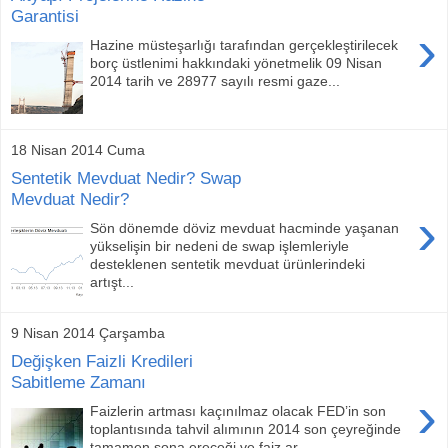
Garantisi
›
Hazine müsteşarlığı tarafından gerçekleştirilecek
borç üstlenimi hakkındaki yönetmelik 09 Nisan
2014 tarih ve 28977 sayılı resmi gaze...
18 Nisan 2014 Cuma
Sentetik Mevduat Nedir? Swap
Mevduat Nedir?
›
Sön dönemde döviz mevduat hacminde yaşanan
yükselişin bir nedeni de swap işlemleriyle
desteklenen sentetik mevduat ürünlerindeki
artışt...
9 Nisan 2014 Çarşamba
Değişken Faizli Kredileri
Sabitleme Zamanı
›
Faizlerin artması kaçınılmaz olacak FED’in son
toplantısında tahvil alımının 2014 son çeyreğinde
tamamen sona ereceği ve faiz ar...