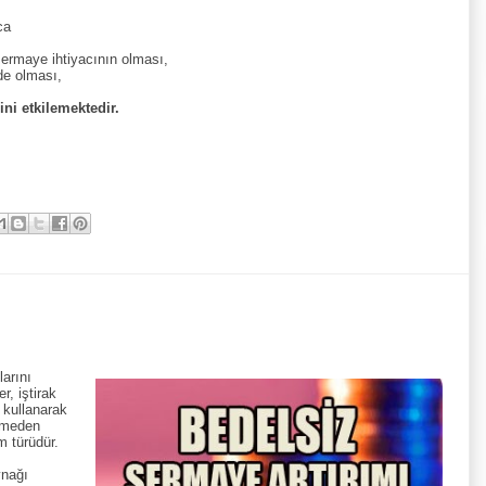
ca
sermaye ihtiyacının olması,
nde olması,
ini etkilemektedir.
larını
r, iştirak
) kullanarak
etmeden
m türüdür.
ynağı