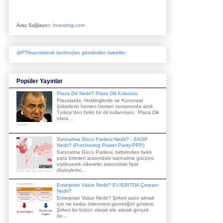
Araç Sağlayıcı:
Investing.com
@FTfinansteknik tarafından gönderilen tweetler
Popüler Yayınlar
Plaza Dili Nedir? Plaza Dili Kılavuzu
Plazalarda, Holdinglerde ve Kurumsal
Şirketlerin hemen hemen tamamında artık
Türkçe'den farklı bir dil kullanılıyor. Plaza Dili
olara...
Satınalma Gücü Paritesi Nedir? - SAGP
Nedir? (Purchasing Power Parity-PPP)
Satınalma Gücü Paritesi, birbirinden farklı
para birimleri arasındaki satınalma gücünü
eşitleyerek ülkereler arasındaki fiyat
düzeylerini...
Enterprise Value Nedir? EV/EBITDA Çarpanı
Nedir?
Enterprise Value Nedir? Şirketi satın almak
için ne kadar ödenmesi gerektiğini gösterir.
Şirketi bir bütün olarak ele alarak gerçek
de...