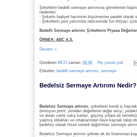
Şirketlerin bedelli sermaye artırımına gitmelerinin başlı
nedenleri;
- Şirketin faaliyet hacminin büyümesine paralel olarak 
- Şirketlerin yeni yatırımlar neticesinde fon ihtiyacı içi
Bedelli Sermaye artırımı Şirketlerin Piyasa Değerler
ÖRNEK:
ABC A.Ş.
Devamı »
Gönderen
MCO
zaman:
00:40
Hiç yorum yok:
Etiketler:
bedelli sermaye artırımı
,
sermaye
Bedelsiz Sermaye Artırımı Nedir?
Bedelsiz Sermaye artırımı
, şirketlerin kendi iç kaynak
(emisyon primi, yeniden değerleme değer artışı, yedekle
ve duran varlık satış karları, geçmiş yıllara ait temettü
yapmış oldukları ve ortaklarından ilave kaynak talep 
bedelsiz olarak hisse senedi dağıttıkları sermaye artırı
Bedelsiz Sermaye artırımı şirkete ek bir finansman ka