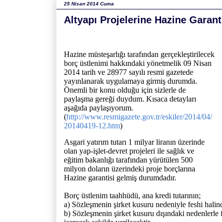
25 Nisan 2014 Cuma
Altyapı Projelerine Hazine Garant
Hazine müsteşarlığı tarafından gerçekleştirilecek
borç üstlenimi hakkındaki yönetmelik 09 Nisan
2014 tarih ve 28977 sayılı resmi gazetede
yayınlanarak uygulamaya girmiş durumda.
Önemli bir konu olduğu için sizlerle de
paylaşma gereği duydum. Kısaca detayları
aşağıda paylaşıyorum.
(
http://www.resmigazete.gov.tr/eskiler/2014/04/
20140419-12.htm
)
Asgari yatırım tutarı 1 milyar liranın üzerinde
olan yap-işlet-devret projeleri ile sağlık ve
eğitim bakanlığı tarafından yürütülen 500
milyon doların üzerindeki proje borçlarına
Hazine garantisi gelmiş durumdadır.
Borç üstlenim taahhüdü, ana kredi tutarının;
a) Sözleşmenin şirket kusuru nedeniyle feshi halin
b) Sözleşmenin şirket kusuru dışındaki nedenlerle