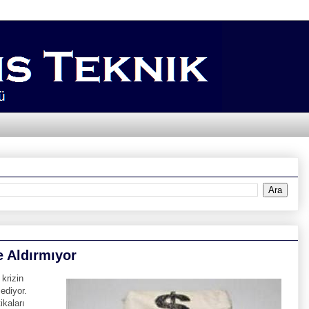
e Aldırmıyor
krizin
ediyor.
ikaları