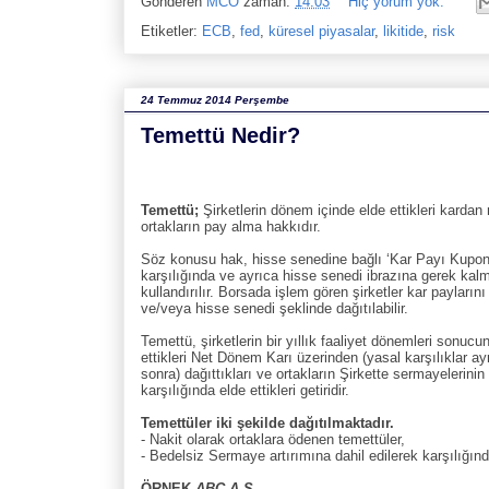
Gönderen
MCO
zaman:
14:03
Hiç yorum yok:
Etiketler:
ECB
,
fed
,
küresel piyasalar
,
likitide
,
risk
24 Temmuz 2014 Perşembe
Temettü Nedir?
Temettü;
Şirketlerin dönem içinde elde ettikleri karda
ortakların pay alma hakkıdır.
Söz konusu hak, hisse senedine bağlı ‘Kar Payı Kuponl
karşılığında ve ayrıca hisse senedi ibrazına gerek kal
kullandırılır. Borsada işlem gören şirketler kar paylarını
ve/veya hisse senedi şeklinde dağıtılabilir.
Temettü, şirketlerin bir yıllık faaliyet dönemleri sonucu
ettikleri Net Dönem Karı üzerinden (yasal karşılıklar ay
sonra) dağıttıkları ve ortakların Şirkette sermayelerini
karşılığında elde ettikleri getiridir.
Temettüler iki şekilde dağıtılmaktadır.
- Nakit olarak ortaklara ödenen temettüler,
- Bedelsiz Sermaye artırımına dahil edilerek karşılığınd
ÖRNEK
ABC A.Ş
.