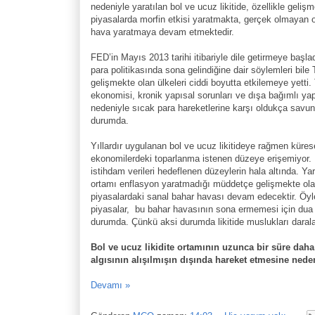
nedeniyle yaratılan bol ve ucuz likitide, özellikle geliş
piyasalarda morfin etkisi yaratmakta, gerçek olmayan o
hava yaratmaya devam etmektedir.
FED’in Mayıs 2013 tarihi itibariyle dile getirmeye başl
para politikasında sona gelindiğine dair söylemleri bile 
gelişmekte olan ülkeleri ciddi boyutta etkilemeye yetti.
ekonomisi, kronik yapısal sorunları ve dışa bağımlı yap
nedeniyle sıcak para hareketlerine karşı oldukça savu
durumda.
Yıllardır uygulanan bol ve ucuz likitideye rağmen küres
ekonomilerdeki toparlanma istenen düzeye erişemiyor
istihdam verileri hedeflenen düzeylerin hala altında. Yara
ortamı enflasyon yaratmadığı müddetçe gelişmekte ol
piyasalardaki sanal bahar havası devam edecektir. Öyle
piyasalar, bu bahar havasının sona ermemesi için dua 
durumda. Çünkü aksi durumda likitide muslukları darala
Bol ve ucuz likidite ortamının uzunca bir süre daha
algısının alışılmışın dışında hareket etmesine nede
Devamı »