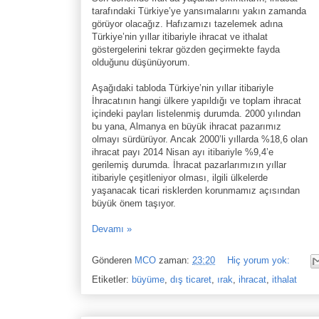
tarafındaki Türkiye’ye yansımalarını yakın zamanda
görüyor olacağız. Hafızamızı tazelemek adına
Türkiye’nin yıllar itibariyle ihracat ve ithalat
göstergelerini tekrar gözden geçirmekte fayda
olduğunu düşünüyorum.
Aşağıdaki tabloda Türkiye’nin yıllar itibariyle
İhracatının hangi ülkere yapıldığı ve toplam ihracat
içindeki payları listelenmiş durumda. 2000 yılından
bu yana, Almanya en büyük ihracat pazarımız
olmayı sürdürüyor. Ancak 2000’li yıllarda %18,6 olan
ihracat payı 2014 Nisan ayı itibariyle %9,4’e
gerilemiş durumda. İhracat pazarlarımızın yıllar
itibariyle çeşitleniyor olması, ilgili ülkelerde
yaşanacak ticari risklerden korunmamız açısından
büyük önem taşıyor.
Devamı »
Gönderen
MCO
zaman:
23:20
Hiç yorum yok:
Etiketler:
büyüme
,
dış ticaret
,
ırak
,
ihracat
,
ithalat