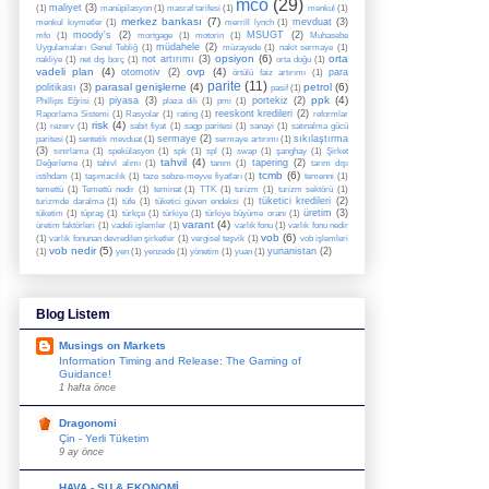
mco
(29)
maliyet
(3)
(1)
manüpilasyon
(1)
masraf tarifesi
(1)
menkul
(1)
merkez bankası
(7)
mevduat
(3)
menkul kıymetler
(1)
merrill lynch
(1)
moody's
(2)
MSUGT
(2)
mfo
(1)
mortgage
(1)
motorin
(1)
Muhasebe
müdahele
(2)
Uygulamaları Genel Tebliğ
(1)
müzayede
(1)
nakit sermaye
(1)
opsiyon
(6)
orta
not artırımı
(3)
nakliye
(1)
net dış borç
(1)
orta doğu
(1)
vadeli plan
(4)
ovp
(4)
otomotiv
(2)
para
örtülü faiz artırımı
(1)
parite
(11)
parasal genişleme
(4)
petrol
(6)
politikası
(3)
pasif
(1)
ppk
(4)
piyasa
(3)
portekiz
(2)
Phillips Eğrisi
(1)
plaza dili
(1)
pmi
(1)
reeskont kredileri
(2)
Raporlama Sistemi
(1)
Rasyolar
(1)
rating
(1)
reformlar
risk
(4)
(1)
rezerv
(1)
sabit fiyat
(1)
sagp paritesi
(1)
sanayi
(1)
satınalma gücü
sermaye
(2)
sıkılaştırma
paritesi
(1)
sentetik mevduat
(1)
sermaye artırımı
(1)
(3)
sınırlama
(1)
spekülasyon
(1)
spk
(1)
spl
(1)
swap
(1)
şanghay
(1)
Şirket
tahvil
(4)
tapering
(2)
Değerleme
(1)
tahivl alımı
(1)
tanım
(1)
tarım dışı
tcmb
(6)
istihdam
(1)
taşımacılık
(1)
taze sebze-meyve fiyatları
(1)
temenni
(1)
temettü
(1)
Temettü nedir
(1)
teminat
(1)
TTK
(1)
turizm
(1)
turizm sektörü
(1)
tüketici kredileri
(2)
turizmde daralma
(1)
tüfe
(1)
tüketici güven endeksi
(1)
üretim
(3)
tüketim
(1)
tüpraş
(1)
türkçe
(1)
türkiye
(1)
türkiye büyüme oranı
(1)
varant
(4)
üretim faktörleri
(1)
vadeli işlemler
(1)
varlık fonu
(1)
varlık fonu nedir
vob
(6)
(1)
varlık fonunan devredilen şirketler
(1)
vergisel teşvik
(1)
vob işlemleri
vob nedir
(5)
yunanistan
(2)
(1)
yen
(1)
yenzede
(1)
yönetim
(1)
yuan
(1)
Blog Listem
Musings on Markets
Information Timing and Release: The Gaming of
Guidance!
1 hafta önce
Dragonomi
Çin - Yerli Tüketim
9 ay önce
HAVA - SU & EKONOMİ