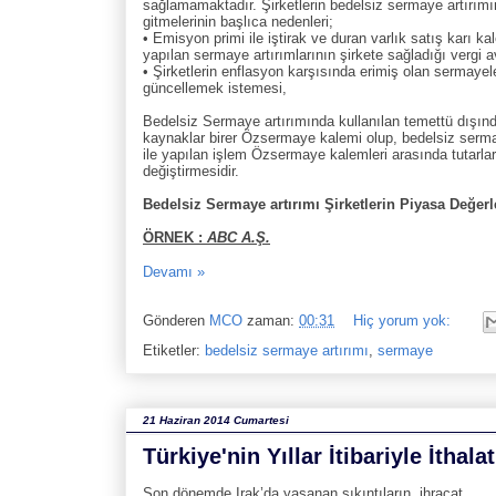
sağlamamaktadır. Şirketlerin bedelsiz sermaye artırım
gitmelerinin başlıca nedenleri;
• Emisyon primi ile iştirak ve duran varlık satış karı k
yapılan sermaye artırımlarının şirkete sağladığı vergi a
• Şirketlerin enflasyon karşısında erimiş olan sermayele
güncellemek istemesi,
Bedelsiz Sermaye artırımında kullanılan temettü dışın
kaynaklar birer Özsermaye kalemi olup, bedelsiz serma
ile yapılan işlem Özsermaye kalemleri arasında tutarlar
değiştirmesidir.
Bedelsiz Sermaye artırımı Şirketlerin Piyasa Değerl
ÖRNEK :
ABC A.Ş.
Devamı »
Gönderen
MCO
zaman:
00:31
Hiç yorum yok:
Etiketler:
bedelsiz sermaye artırımı
,
sermaye
21 Haziran 2014 Cumartesi
Türkiye'nin Yıllar İtibariyle İthala
Son dönemde Irak’da yaşanan sıkıntıların, ihracat