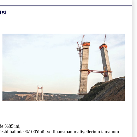
isi
de %85'ini,
 feshi halinde %100'ünü, ve finansman maliyetlerinin tamamını