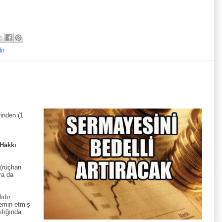
ir
rinden (1
Hakkı
 (rüçhan
ra da
ıdır.
temin etmiş
ılığında