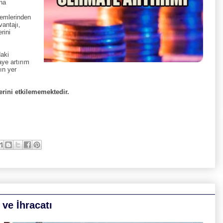
ına
alemlerinden
vantajı,
rini
daki
ye artırım
ın yer
erini etkilememektedir.
t ve İhracatı