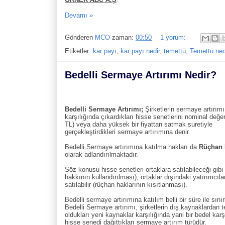
Devamı »
Gönderen
MCO
zaman:
00:50
1 yorum:
Etiketler:
kar payı
,
kar payı nedir
,
temettü
,
Temettü ned
Bedelli Sermaye Artırımı Nedir?
Bedelli Sermaye Artırımı;
Şirketlerin sermaye artırımı
karşılığında çıkardıkları hisse senetlerini nominal değe
TL) veya daha yüksek bir fiyattan satmak suretiyle
gerçekleştirdikleri sermaye artırımına denir.
Bedelli Sermaye artırımına katılma hakları da
Rüçhan 
olarak adlandırılmaktadır.
Söz konusu hisse senetleri ortaklara satılabileceği gibi
hakkının kullandırılması), ortaklar dışındaki yatırımcıla
satılabilir (rüçhan haklarının kısıtlanması).
Bedelli sermaye artırımına katılım belli bir süre ile sınırl
Bedelli Sermaye artırımı, şirketlerin dış kaynaklardan 
oldukları yeni kaynaklar karşılığında yani bir bedel karş
hisse senedi dağıttıkları sermaye artırım türüdür.