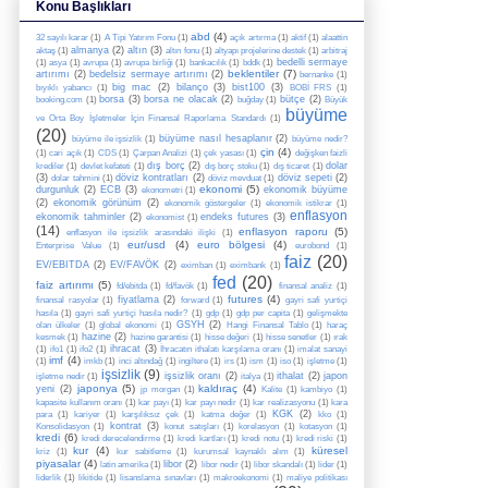
Konu Başlıkları
abd
(4)
32 sayılı karar
(1)
A Tipi Yatırım Fonu
(1)
açık artırma
(1)
aktif
(1)
alaattin
almanya
(2)
altın
(3)
aktaş
(1)
altın fonu
(1)
altyapı projelerine destek
(1)
arbitraj
bedelli sermaye
(1)
asya
(1)
avrupa
(1)
avrupa birliği
(1)
bankacılık
(1)
bddk
(1)
beklentiler
(7)
artırımı
(2)
bedelsiz sermaye artırımı
(2)
bernanke
(1)
big mac
(2)
bilanço
(3)
bist100
(3)
bıyıklı yabancı
(1)
BOBİ FRS
(1)
borsa
(3)
borsa ne olacak
(2)
bütçe
(2)
booking.com
(1)
buğday
(1)
Büyük
büyüme
ve Orta Boy İşletmeler İçin Finansal Raporlama Standardı
(1)
(20)
büyüme nasıl hesaplanır
(2)
büyüme ile işsizlik
(1)
büyüme nedir?
çin
(4)
(1)
cari açık
(1)
CDS
(1)
Çarpan Analizi
(1)
çek yasası
(1)
değişken faizli
dış borç
(2)
dolar
krediler
(1)
devlet kefateti
(1)
dış borç stoku
(1)
dış ticaret
(1)
(3)
döviz kontratları
(2)
döviz sepeti
(2)
dolar tahmini
(1)
döviz mevduat
(1)
ekonomi
(5)
durgunluk
(2)
ECB
(3)
ekonomik büyüme
ekonometri
(1)
(2)
ekonomik görünüm
(2)
ekonomik göstergeler
(1)
ekonomik istikrar
(1)
enflasyon
ekonomik tahminler
(2)
endeks futures
(3)
ekonomist
(1)
(14)
enflasyon raporu
(5)
enflasyon ile işsizlik arasındaki ilişki
(1)
eur/usd
(4)
euro bölgesi
(4)
Enterprise Value
(1)
eurobond
(1)
faiz
(20)
EV/EBITDA
(2)
EV/FAVÖK
(2)
eximban
(1)
eximbank
(1)
fed
(20)
faiz artırımı
(5)
fd/ebitda
(1)
fd/favök
(1)
finansal analiz
(1)
futures
(4)
fiyatlama
(2)
finansal rasyolar
(1)
forward
(1)
gayri safi yurtiçi
hasıla
(1)
gayri safi yurtiçi hasıla nedir?
(1)
gdp
(1)
gdp per capita
(1)
gelişmekte
GSYH
(2)
olan ülkeler
(1)
global ekonomi
(1)
Hangi Finansal Tablo
(1)
haraç
hazine
(2)
kesmek
(1)
hazine garantisi
(1)
hisse değeri
(1)
hisse senetler
(1)
ırak
ihracat
(3)
(1)
ifo1
(1)
ifo2
(1)
İhracatın ithalatı karşılama oranı
(1)
imalat sanayi
imf
(4)
(1)
imkb
(1)
inci altındağ
(1)
ingiltere
(1)
irs
(1)
ism
(1)
iso
(1)
işletme
(1)
işsizlik
(9)
işsizlik oranı
(2)
ithalat
(2)
japon
işletme nedir
(1)
italya
(1)
japonya
(5)
kaldıraç
(4)
yeni
(2)
jp morgan
(1)
Kalite
(1)
kambiyo
(1)
kapasite kullanım oranı
(1)
kar payı
(1)
kar payı nedir
(1)
kar realizasyonu
(1)
kara
KGK
(2)
para
(1)
kariyer
(1)
karşılıksız çek
(1)
katma değer
(1)
kko
(1)
kontrat
(3)
Konsolidasyon
(1)
konut satışları
(1)
korelasyon
(1)
kotasyon
(1)
kredi
(6)
kredi derecelendirme
(1)
kredi kartları
(1)
kredi notu
(1)
kredi riski
(1)
kur
(4)
küresel
kriz
(1)
kur sabitleme
(1)
kurumsal kaynaklı alım
(1)
piyasalar
(4)
libor
(2)
latin amerika
(1)
libor nedir
(1)
libor skandalı
(1)
lider
(1)
liderlik
(1)
likitide
(1)
lisanslama sınavları
(1)
makroekonomi
(1)
maliye politikası