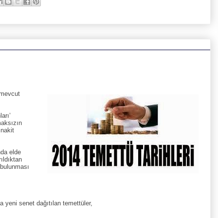
n mevcut
arı’
maksızın
 nakit
nda elde
rıldıktan
n bulunması
a yeni senet dağıtılan temettüler,