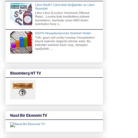
Libor Nedir? Libor'daki Değişimler ve Libor
Skandalı
Libor Libor (London Interbank Offered
Rate), Londra’daki kredibilitesi yüksek
bankaların, bankalar arası ABD doları
üzerinden borç v...
GSYH Hesaplamasında Sektörel Veriler
Tüik, gayri safi yurtiçi hasılayı hesaplarken
birçok kalemin değerini tahmin eder. Bu
kalemler sektörel bazlı olup, detayları
aşağıdaki ...
Bloomberg HT TV
Nasıl Bir Ekonomi TV