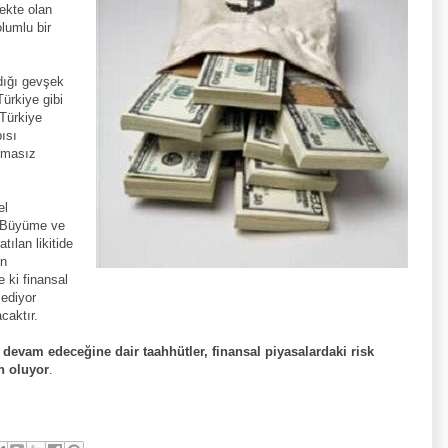
mekte olan
lumlu bir
adığı gevşek
Türkiye gibi
 Türkiye
ısı
nmasız
el
. Büyüme ve
tılan likitide
an
 ki finansal
ediyor
caktır.
 devam edeceğine dair taahhütler, finansal piyasalardaki risk
n oluyor
.