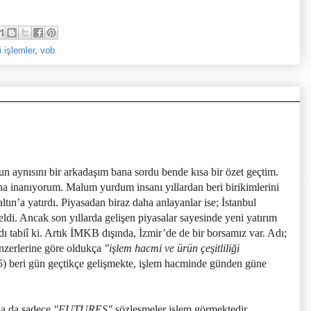
i işlemler
,
vob
 aynısını bir arkadaşım bana sordu bende kısa bir özet geçtim.
ına inanıyorum. Malum yurdum insanı yıllardan beri birikimlerini
altın’a yatırdı. Piyasadan biraz daha anlayanlar ise; İstanbul
di. Ancak son yıllarda gelişen piyasalar sayesinde yeni yatırım
ldı tabiî ki. Artık İMKB dışında, İzmir’de de bir borsamız var. Adı;
zerlerine göre oldukça
"işlem hacmi ve ürün çeşitliliği
05) beri gün geçtikçe gelişmekte, işlem hacminde günden güne
sa da sadece
"FUTURES"
sözleşmeler işlem görmektedir.