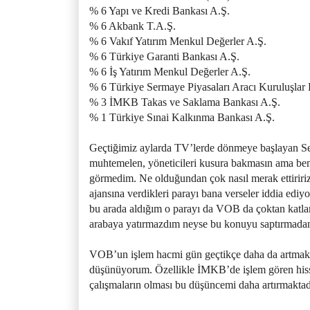
% 6 Yapı ve Kredi Bankası A.Ş.
% 6 Akbank T.A.Ş.
% 6 Vakıf Yatırım Menkul Değerler A.Ş.
% 6 Türkiye Garanti Bankası A.Ş.
% 6 İş Yatırım Menkul Değerler A.Ş.
% 6 Türkiye Sermaye Piyasaları Aracı Kuruluşlar B
% 3 İMKB Takas ve Saklama Bankası A.Ş.
% 1 Türkiye Sınai Kalkınma Bankası A.Ş.
Geçtiğimiz aylarda TV’lerde dönmeye başlayan 
muhtemelen, yöneticileri kusura bakmasın ama be
görmedim. Ne olduğundan çok nasıl merak ettiririz
ajansına verdikleri parayı bana verseler iddia edi
bu arada aldığım o parayı da VOB da çoktan katlam
arabaya yatırmazdım neyse bu konuyu saptırmada
VOB’un işlem hacmi gün geçtikçe daha da artmakt
düşünüyorum. Özellikle İMKB’de işlem gören hissel
çalışmaların olması bu düşüncemi daha artırmaktad