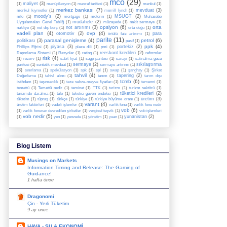
mco
(29)
maliyet
(3)
(1)
manüpilasyon
(1)
masraf tarifesi
(1)
menkul
(1)
merkez bankası
(7)
mevduat
(3)
menkul kıymetler
(1)
merrill lynch
(1)
moody's
(2)
MSUGT
(2)
mfo
(1)
mortgage
(1)
motorin
(1)
Muhasebe
müdahele
(2)
Uygulamaları Genel Tebliğ
(1)
müzayede
(1)
nakit sermaye
(1)
opsiyon
(6)
orta
not artırımı
(3)
nakliye
(1)
net dış borç
(1)
orta doğu
(1)
vadeli plan
(4)
ovp
(4)
otomotiv
(2)
para
örtülü faiz artırımı
(1)
parite
(11)
parasal genişleme
(4)
petrol
(6)
politikası
(3)
pasif
(1)
ppk
(4)
piyasa
(3)
portekiz
(2)
Phillips Eğrisi
(1)
plaza dili
(1)
pmi
(1)
reeskont kredileri
(2)
Raporlama Sistemi
(1)
Rasyolar
(1)
rating
(1)
reformlar
risk
(4)
(1)
rezerv
(1)
sabit fiyat
(1)
sagp paritesi
(1)
sanayi
(1)
satınalma gücü
sermaye
(2)
sıkılaştırma
paritesi
(1)
sentetik mevduat
(1)
sermaye artırımı
(1)
(3)
sınırlama
(1)
spekülasyon
(1)
spk
(1)
spl
(1)
swap
(1)
şanghay
(1)
Şirket
tahvil
(4)
tapering
(2)
Değerleme
(1)
tahivl alımı
(1)
tanım
(1)
tarım dışı
tcmb
(6)
istihdam
(1)
taşımacılık
(1)
taze sebze-meyve fiyatları
(1)
temenni
(1)
temettü
(1)
Temettü nedir
(1)
teminat
(1)
TTK
(1)
turizm
(1)
turizm sektörü
(1)
tüketici kredileri
(2)
turizmde daralma
(1)
tüfe
(1)
tüketici güven endeksi
(1)
üretim
(3)
tüketim
(1)
tüpraş
(1)
türkçe
(1)
türkiye
(1)
türkiye büyüme oranı
(1)
varant
(4)
üretim faktörleri
(1)
vadeli işlemler
(1)
varlık fonu
(1)
varlık fonu nedir
vob
(6)
(1)
varlık fonunan devredilen şirketler
(1)
vergisel teşvik
(1)
vob işlemleri
vob nedir
(5)
yunanistan
(2)
(1)
yen
(1)
yenzede
(1)
yönetim
(1)
yuan
(1)
Blog Listem
Musings on Markets
Information Timing and Release: The Gaming of
Guidance!
1 hafta önce
Dragonomi
Çin - Yerli Tüketim
9 ay önce
HAVA - SU & EKONOMİ