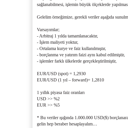
sağlanabilmesi, işlemin büyük ölçeklerde yapılmasına
Gelelim örneğimize, gerekli veriler aşağıda sunul
Varsayımlar;
- Arbitraj 1 yılda tamamlanacaktır,
- İşlem maliyeti yoktur,
- Ortalama kurye ve faiz kullanılmıştır,
- borçlanma ve yatırım faizi aynı kabul edilmiştir,
- işlemler farklı ülkelerde gerçekleştirilmiştir,
EUR/USD (spot) = 1,2930
EUR/USD (1 yıl – forward)= 1,2810
1 yıllık piyasa faiz oranları
USD >> %2
EUR >> %5
* Bu veriler ışığında 1.000.000 USD($) borçlanarak
gelin hep beraber hesaplayalım…