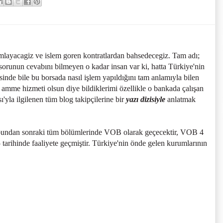
mlayacagiz ve islem goren kontratlardan bahsedecegiz. Tam adı;
sorunun cevabını bilmeyen o kadar insan var ki, hatta Türkiye'nin
nde bile bu borsada nasıl işlem yapıldığını tam anlamıyla bilen
 amme hizmeti olsun diye bildiklerimi özellikle o bankada çalışan
'yla ilgilenen tüm blog takipçilerine bir
yazı dizisiyle
anlatmak
n bundan sonraki tüm bölümlerinde VOB olarak geçecektir, VOB 4
rihinde faaliyete geçmiştir. Türkiye'nin önde gelen kurumlarının