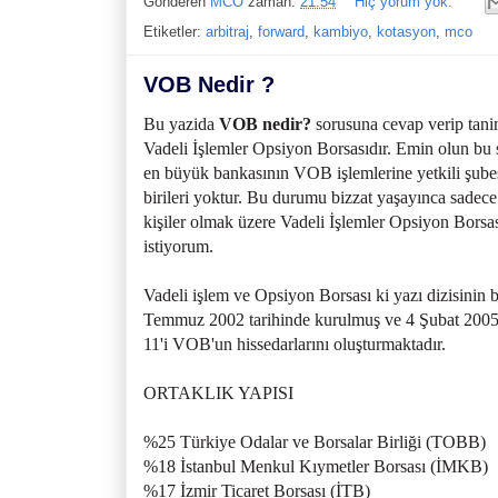
Gönderen
MCO
zaman:
21:54
Hiç yorum yok:
Etiketler:
arbitraj
,
forward
,
kambiyo
,
kotasyon
,
mco
VOB Nedir ?
Bu yazida
VOB nedir?
sorusuna cevap verip tani
Vadeli İşlemler Opsiyon Borsasıdır. Emin olun bu 
en büyük bankasının VOB işlemlerine yetkili şubesi
birileri yoktur. Bu durumu bizzat yaşayınca sadece
kişiler olmak üzere Vadeli İşlemler Opsiyon Borsası
istiyorum.
Vadeli işlem ve Opsiyon Borsası ki yazı dizisini
Temmuz 2002 tarihinde kurulmuş ve 4 Şubat 2005 ta
11'i VOB'un hissedarlarını oluşturmaktadır.
ORTAKLIK YAPISI
%25 Türkiye Odalar ve Borsalar Birliği (TOBB)
%18 İstanbul Menkul Kıymetler Borsası (İMKB)
%17 İzmir Ticaret Borsası (İTB)