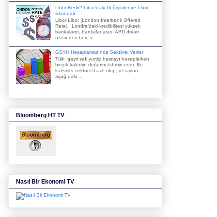
Libor Nedir? Libor'daki Değişimler ve Libor
Skandalı
Libor Libor (London Interbank Offered
Rate), Londra’daki kredibilitesi yüksek
bankaların, bankalar arası ABD doları
üzerinden borç v...
GSYH Hesaplamasında Sektörel Veriler
Tüik, gayri safi yurtiçi hasılayı hesaplarken
birçok kalemin değerini tahmin eder. Bu
kalemler sektörel bazlı olup, detayları
aşağıdaki ...
Bloomberg HT TV
Nasıl Bir Ekonomi TV