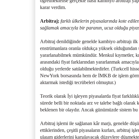
öğretmektense gerçekte nasıl kambiyo arbitrajı yap
karar verdim.
Arbitraj;
farklı ülkelerin piyasalarında kote edil
sağlamak amacıyla bir paranın, ucuz olduğu piyasa
Arbitraj denildiğinde genelde kambiyo arbitrajı ilk
enstrümanlara oranla oldukça yüksek olduğundan ulu
yararlanabilmek mümkündür. Menkul kıymetler, kıym
arasındaki fiyat farklarından yararlanmak amacıyla 
olduğu yerlerde satılabilmektedirler. (Turkcell his
NewYork borsasında hem de İMKB de işlem görme
aktarmak istediği tecrübeleri olmuştur.)
Teorik olarak İyi işleyen piyasalarda fiyat farklıl
sürede belli bir noktada arz ve talebe bağlı olarak
beklenen bir olaydır. Ancak günümüzde sistem bu 
Arbitraj işlemi ile sağlanan kâr marjı, genelde dü
ettiklerinden, çeşitli piyasaların kurları, arbitraj 
ulaşım giderlerini karşılayacak düzeylere düşmekt