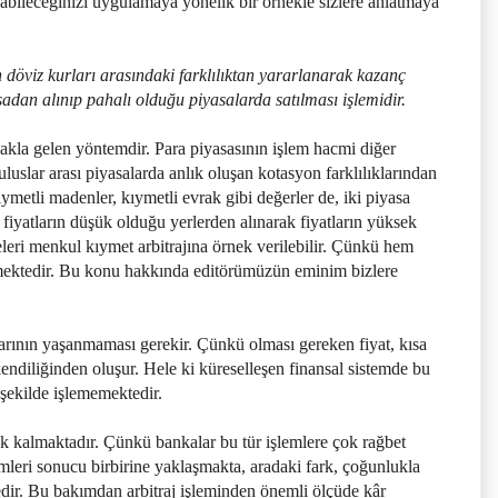
abileceğinizi uygulamaya yönelik bir örnekle sizlere anlatmaya
en döviz kurları arasındaki farklılıktan yararlanarak kazanç
dan alınıp pahalı olduğu piyasalarda satılması işlemidir.
 akla gelen yöntemdir. Para piyasasının işlem hacmi diğer
slar arası piyasalarda anlık oluşan kotasyon farklılıklarından
etli madenler, kıymetli evrak gibi değerler de, iki piyasa
fiyatların düşük olduğu yerlerden alınarak fiyatların yüksek
seleri menkul kıymet arbitrajına örnek verilebilir. Çünkü hem
ktedir. Bu konu hakkında editörümüzün eminim bizlere
ıklarının yaşanmaması gerekir. Çünkü olması gereken fiyat, kısa
 kendiliğinden oluşur. Hele ki küreselleşen finansal sistemde bu
şekilde işlememektedir.
şük kalmaktadır. Çünkü bankalar bu tür işlemlere çok rağbet
işlemleri sonucu birbirine yaklaşmakta, aradaki fark, çoğunlukla
edir. Bu bakımdan arbitraj işleminden önemli ölçüde kâr