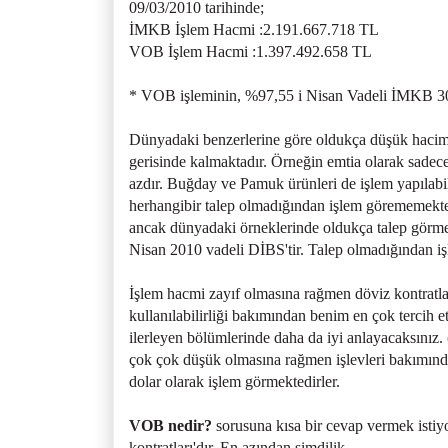
09/03/2010 tarihinde;
İMKB İşlem Hacmi :2.191.667.718 TL
VOB İşlem Hacmi :1.397.492.658 TL
* VOB işleminin, %97,55 i Nisan Vadeli İMKB 30 
Dünyadaki benzerlerine göre oldukça düşük hacime
gerisinde kalmaktadır. Örneğin emtia olarak sade
azdır. Buğday ve Pamuk ürünleri de işlem yapılabil
herhangibir talep olmadığından işlem görememekt
ancak dünyadaki örneklerinde oldukça talep görmekte
Nisan 2010 vadeli DİBS'tir. Talep olmadığından i
İşlem hacmi zayıf olmasına rağmen döviz kontratla
kullanılabilirliği bakımından benim en çok tercih 
ilerleyen bölümlerinde daha da iyi anlayacaksınız
çok çok düşük olmasına rağmen işlevleri bakımından
dolar olarak işlem görmektedirler.
VOB nedir?
sorusuna kısa bir cevap vermek isti
kontratları'dır. En azından şimdilik.