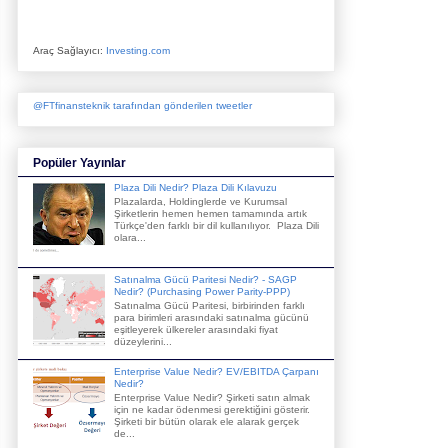
Araç Sağlayıcı:
Investing.com
@FTfinansteknik tarafından gönderilen tweetler
Popüler Yayınlar
Plaza Dili Nedir? Plaza Dili Kılavuzu
Plazalarda, Holdinglerde ve Kurumsal
Şirketlerin hemen hemen tamamında artık
Türkçe'den farklı bir dil kullanılıyor. Plaza Dili
olara...
Satınalma Gücü Paritesi Nedir? - SAGP
Nedir? (Purchasing Power Parity-PPP)
Satınalma Gücü Paritesi, birbirinden farklı
para birimleri arasındaki satınalma gücünü
eşitleyerek ülkereler arasındaki fiyat
düzeylerini...
Enterprise Value Nedir? EV/EBITDA Çarpanı
Nedir?
Enterprise Value Nedir? Şirketi satın almak
için ne kadar ödenmesi gerektiğini gösterir.
Şirketi bir bütün olarak ele alarak gerçek
de...