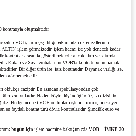
kontratıyla oluşmaktadır.
 sahip VOB, ürün çeşitliliği bakımından da emsallerinin
ce ALTIN işlem görmektedir, işlem hacmi ise yok denecek kadar
ir kontratlar arasında gösterilmektedir ancak alım ve satımda
edir. Kakao ve Soya emtialarının VOB'ta kontratı bulunmamakta
dirler. Bir diğer ürün ise, faiz kontratıdır. Dayanak varlığı ise,
şlem görmemektedir.
rı oldukça caziptir. En azından spekülasyondan çok,
ettiğim kontratlardır. Neden böyle düşündüğümü yazı dizisinin
. (bkz. Hedge nedir?) VOB'un toplam işlem hacmi içindeki yeri
 en faydalı kontrat türü döviz kontratlarıdır. Şimdilik euro ve
yorum;
bugün için
işlem hacmine baktığımızda
VOB = İMKB 30