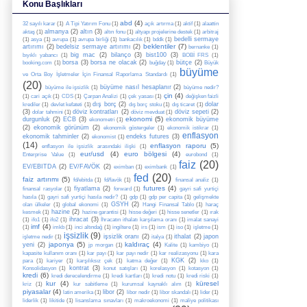
Konu Başlıkları
abd
(4)
32 sayılı karar
(1)
A Tipi Yatırım Fonu
(1)
açık artırma
(1)
aktif
(1)
alaattin
almanya
(2)
altın
(3)
aktaş
(1)
altın fonu
(1)
altyapı projelerine destek
(1)
arbitraj
bedelli sermaye
(1)
asya
(1)
avrupa
(1)
avrupa birliği
(1)
bankacılık
(1)
bddk
(1)
beklentiler
(7)
artırımı
(2)
bedelsiz sermaye artırımı
(2)
bernanke
(1)
big mac
(2)
bilanço
(3)
bist100
(3)
bıyıklı yabancı
(1)
BOBİ FRS
(1)
borsa
(3)
borsa ne olacak
(2)
bütçe
(2)
booking.com
(1)
buğday
(1)
Büyük
büyüme
ve Orta Boy İşletmeler İçin Finansal Raporlama Standardı
(1)
(20)
büyüme nasıl hesaplanır
(2)
büyüme ile işsizlik
(1)
büyüme nedir?
çin
(4)
(1)
cari açık
(1)
CDS
(1)
Çarpan Analizi
(1)
çek yasası
(1)
değişken faizli
dış borç
(2)
dolar
krediler
(1)
devlet kefateti
(1)
dış borç stoku
(1)
dış ticaret
(1)
(3)
döviz kontratları
(2)
döviz sepeti
(2)
dolar tahmini
(1)
döviz mevduat
(1)
ekonomi
(5)
durgunluk
(2)
ECB
(3)
ekonomik büyüme
ekonometri
(1)
(2)
ekonomik görünüm
(2)
ekonomik göstergeler
(1)
ekonomik istikrar
(1)
enflasyon
ekonomik tahminler
(2)
endeks futures
(3)
ekonomist
(1)
(14)
enflasyon raporu
(5)
enflasyon ile işsizlik arasındaki ilişki
(1)
eur/usd
(4)
euro bölgesi
(4)
Enterprise Value
(1)
eurobond
(1)
faiz
(20)
EV/EBITDA
(2)
EV/FAVÖK
(2)
eximban
(1)
eximbank
(1)
fed
(20)
faiz artırımı
(5)
fd/ebitda
(1)
fd/favök
(1)
finansal analiz
(1)
futures
(4)
fiyatlama
(2)
finansal rasyolar
(1)
forward
(1)
gayri safi yurtiçi
hasıla
(1)
gayri safi yurtiçi hasıla nedir?
(1)
gdp
(1)
gdp per capita
(1)
gelişmekte
GSYH
(2)
olan ülkeler
(1)
global ekonomi
(1)
Hangi Finansal Tablo
(1)
haraç
hazine
(2)
kesmek
(1)
hazine garantisi
(1)
hisse değeri
(1)
hisse senetler
(1)
ırak
ihracat
(3)
(1)
ifo1
(1)
ifo2
(1)
İhracatın ithalatı karşılama oranı
(1)
imalat sanayi
imf
(4)
(1)
imkb
(1)
inci altındağ
(1)
ingiltere
(1)
irs
(1)
ism
(1)
iso
(1)
işletme
(1)
işsizlik
(9)
işsizlik oranı
(2)
ithalat
(2)
japon
işletme nedir
(1)
italya
(1)
japonya
(5)
kaldıraç
(4)
yeni
(2)
jp morgan
(1)
Kalite
(1)
kambiyo
(1)
kapasite kullanım oranı
(1)
kar payı
(1)
kar payı nedir
(1)
kar realizasyonu
(1)
kara
KGK
(2)
para
(1)
kariyer
(1)
karşılıksız çek
(1)
katma değer
(1)
kko
(1)
kontrat
(3)
Konsolidasyon
(1)
konut satışları
(1)
korelasyon
(1)
kotasyon
(1)
kredi
(6)
kredi derecelendirme
(1)
kredi kartları
(1)
kredi notu
(1)
kredi riski
(1)
kur
(4)
küresel
kriz
(1)
kur sabitleme
(1)
kurumsal kaynaklı alım
(1)
piyasalar
(4)
libor
(2)
latin amerika
(1)
libor nedir
(1)
libor skandalı
(1)
lider
(1)
liderlik
(1)
likitide
(1)
lisanslama sınavları
(1)
makroekonomi
(1)
maliye politikası