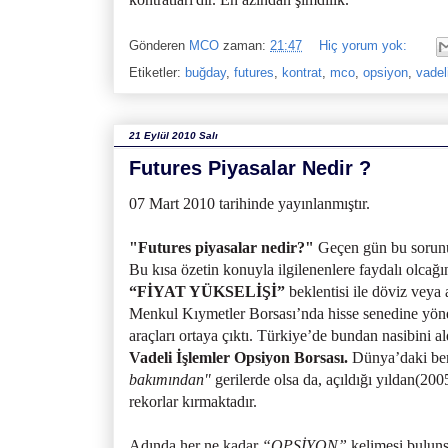
Gönderen
MCO
zaman:
21:47
Hiç yorum yok:
Etiketler:
buğday
,
futures
,
kontrat
,
mco
,
opsiyon
,
vadel
21 Eylül 2010 Salı
Futures Piyasalar Nedir ?
07 Mart 2010 tarihinde yayınlanmıştır.
"Futures piyasalar nedir?"
Geçen gün bu sorunun
Bu kısa özetin konuyla ilgilenenlere faydalı olcağ
“FİYAT YÜKSELİŞİ”
beklentisi ile döviz veya 
Menkul Kıymetler Borsası’nda hisse senedine yönel
araçları ortaya çıktı. Türkiye’de bundan nasibini a
Vadeli İşlemler Opsiyon Borsası.
Dünya’daki ben
bakımından"
gerilerde olsa da, açıldığı yıldan(20
rekorlar kırmaktadır.
Adında her ne kadar
“OPSİYON”
kelimesi bulun