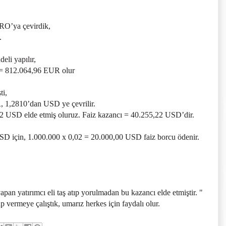
RO’ya çevirdik,
.
eli yapılır,
5 = 812.064,96 EUR olur
ti,
R, 1,2810’dan USD ye çevrilir.
2 USD elde etmiş oluruz. Faiz kazancı = 40.255,22 USD’dir.
D için, 1.000.000 x 0,02 = 20.000,00 USD faiz borcu ödenir.
pan yatırımcı eli taş atıp yorulmadan bu kazancı elde etmiştir. "
 vermeye çalıştık, umarız herkes için faydalı olur.