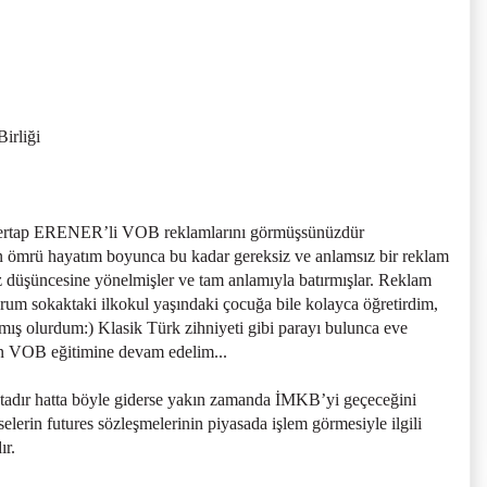
irliği
Sertap ERENER’li VOB reklamlarını görmüşsünüzdür
n ömrü hayatım boyunca bu kadar gereksiz ve anlamsız bir reklam
 düşüncesine yönelmişler ve tam anlamıyla batırmışlar. Reklam
yorum sokaktaki ilkokul yaşındaki çocuğa bile kolayca öğretirdim,
ış olurdum:) Klasik Türk zihniyeti gibi parayı bulunca eve
n VOB eğitimine devam edelim...
adır hatta böyle giderse yakın zamanda İMKB’yi geçeceğini
erin futures sözleşmelerinin piyasada işlem görmesiyle ilgili
ır.