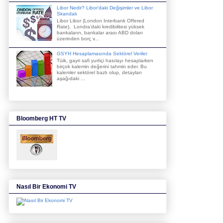
Libor Nedir? Libor'daki Değişimler ve Libor
Skandalı
Libor Libor (London Interbank Offered
Rate), Londra’daki kredibilitesi yüksek
bankaların, bankalar arası ABD doları
üzerinden borç v...
GSYH Hesaplamasında Sektörel Veriler
Tüik, gayri safi yurtiçi hasılayı hesaplarken
birçok kalemin değerini tahmin eder. Bu
kalemler sektörel bazlı olup, detayları
aşağıdaki ...
Bloomberg HT TV
Nasıl Bir Ekonomi TV