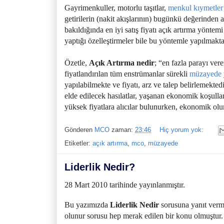
Gayrimenkuller, motorlu taşıtlar,
menkul kıymetler
getirilerin (nakit akışlarının) bugünkü değerinden 
bakıldığında en iyi satış fiyatı açık artırma yöntemi 
yaptığı özelleştirmeler bile bu yöntemle yapılmakta
Özetle,
Açık Artırma nedir
; “en fazla parayı ve
fiyatlandırılan tüm enstrümanlar sürekli
müzayede
yapılabilmekte ve fiyatı, arz ve talep belirlemektedi
elde edilecek hasılatlar, yaşanan ekonomik koşull
yüksek fiyatlara alıcılar bulunurken, ekonomik ol
Gönderen
MCO
zaman:
23:46
Hiç yorum yok:
Etiketler:
açık artırma
,
mco
,
müzayede
Liderlik Nedir?
28 Mart 2010 tarihinde yayınlanmıştır.
Bu yazımızda
Liderlik Nedir
sorusuna yanıt verme
olunur sorusu hep merak edilen bir konu olmuştur. B