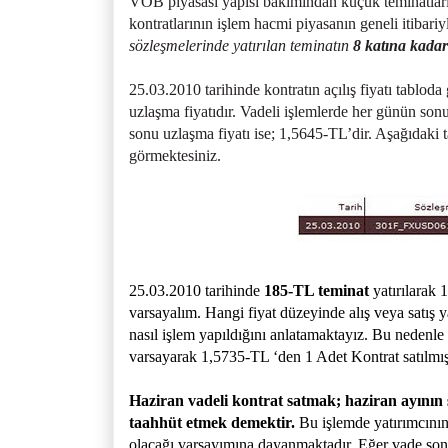
VOB piyasası yapısı bakımından küçük teminatlarla 
kontratlarının işlem hacmi piyasanın geneli itibari
sözleşmelerinde yatırılan teminatın
8 katına kadar
25.03.2010 tarihinde kontratın açılış fiyatı tablo
uzlaşma fiyatıdır. Vadeli işlemlerde her günün son
sonu uzlaşma fiyatı ise; 1,5645-TL’dir. Aşağıdaki 
görmektesiniz.
25.03.2010 tarihinde
185-TL teminat
yatırılar
varsayalım. Hangi fiyat düzeyinde alış veya satış
nasıl işlem yapıldığını anlatamaktayız. Bu nedenle 
varsayarak 1,5735-TL ‘den 1 Adet Kontrat satılmışt
Haziran vadeli kontrat satmak; haziran ayının 
taahhüt etmek demektir.
Bu işlemde yatırımcının 
olacağı varsayımına dayanmaktadır. Eğer vade sonu