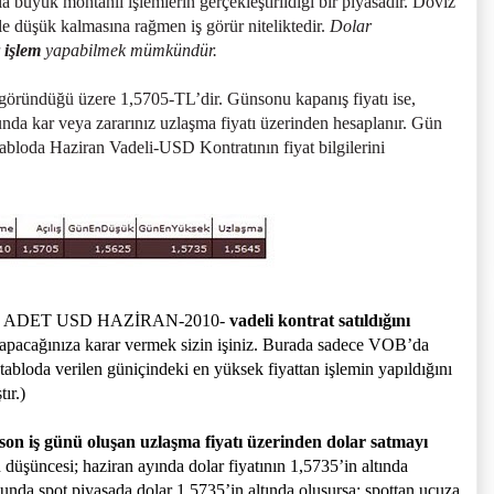
büyük montanlı işlemlerin gerçekleştirildiği bir piyasadır. Döviz
yle düşük kalmasına rağmen iş görür niteliktedir.
Dolar
 işlem
yapabilmek mümkündür.
da göründüğü üzere 1,5705-TL’dir. Günsonu kapanış fiyatı ise,
unda kar veya zararınız uzlaşma fiyatı üzerinden hesaplanır. Gün
tabloda Haziran Vadeli-USD Kontratının fiyat bilgilerini
ak 1 ADET USD HAZİRAN-2010-
vadeli kontrat satıldığını
 yapacağınıza karar vermek sizin işiniz. Burada sadece VOB’da
tabloda verilen güniçindeki en yüksek fiyattan işlemin yapıldığını
ır.)
son iş günü oluşan uzlaşma fiyatı üzerinden dolar satmayı
düşüncesi; haziran ayında dolar fiyatının 1,5735’in altında
nda spot piyasada dolar 1,5735’in altında oluşursa; spottan ucuza