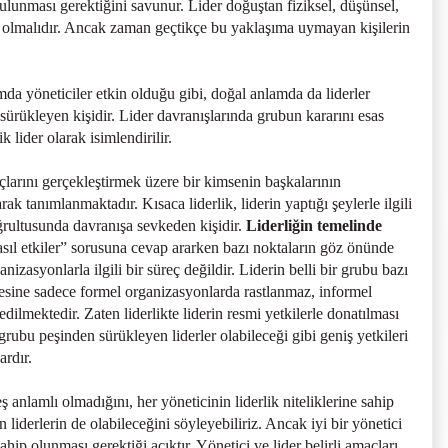
bulunması gerektiğini savunur. Lider doğuştan fiziksel, düşünsel,
ı olmalıdır. Ancak zaman geçtikçe bu yaklaşıma uymayan kişilerin
da yöneticiler etkin olduğu gibi, doğal anlamda da liderler
 sürükleyen kişidir. Lider davranışlarında grubun kararını esas
k lider olarak isimlendirilir.
açlarını gerçekleştirmek üzere bir kimsenin başkalarının
rak tanımlanmaktadır. Kısaca liderlik, liderin yaptığı şeylerle ilgili
doğrultusunda davranışa sevkeden kişidir.
Liderliğin temelinde
asıl etkiler” sorusuna cevap ararken bazı noktaların göz önünde
izasyonlarla ilgili bir süreç değildir. Liderin belli bir grubu bazı
esine sadece formel organizasyonlarda rastlanmaz, informel
edilmektedir. Zaten liderlikte liderin resmi yetkilerle donatılması
 grubu peşinden sürükleyen liderler olabileceği gibi geniş yetkileri
ardır.
ş anlamlı olmadığını, her yöneticinin liderlik niteliklerine sahip
liderlerin de olabileceğini söyleyebiliriz. Ancak iyi bir yönetici
ahip olunması gerektiği açıktır. Yönetici ve lider belirli amaçları