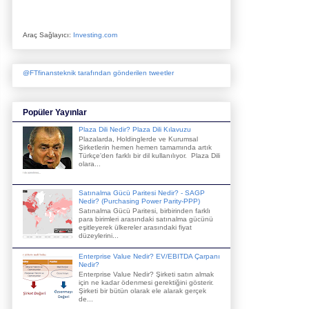
Araç Sağlayıcı:
Investing.com
@FTfinansteknik tarafından gönderilen tweetler
Popüler Yayınlar
Plaza Dili Nedir? Plaza Dili Kılavuzu
Plazalarda, Holdinglerde ve Kurumsal
Şirketlerin hemen hemen tamamında artık
Türkçe'den farklı bir dil kullanılıyor. Plaza Dili
olara...
Satınalma Gücü Paritesi Nedir? - SAGP
Nedir? (Purchasing Power Parity-PPP)
Satınalma Gücü Paritesi, birbirinden farklı
para birimleri arasındaki satınalma gücünü
eşitleyerek ülkereler arasındaki fiyat
düzeylerini...
Enterprise Value Nedir? EV/EBITDA Çarpanı
Nedir?
Enterprise Value Nedir? Şirketi satın almak
için ne kadar ödenmesi gerektiğini gösterir.
Şirketi bir bütün olarak ele alarak gerçek
de...