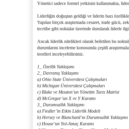
Yönetici sadece formel yetkisini kullanmakta, lide
Liderliğin doğuştan geldiği ve liderin bazı özellikl
Yapılan birçok araştırmada cesaret, irade gücü, ze
tecrübe gibi noktalar üzerinde durularak liderle ilgil
Ancak liderlik nitelikleri olarak belirtilen bu noktal
durumlarını inceleme konusunda çeşitli araştırmalar 
teorileri inceleyebilirsiniz.
1_ Özellik Yaklaşımı
2_ Davranış Yaklaşımı
a) Ohio State Üniversitesi Çalışmaları
b) Michigan Üniversitesi Çalışmaları
c) Blake ve Mouton’un Yönetim Tarzı Matrisi
d) McGregor’un X ve Y Kuramı
3_ Durumsallık Yaklaşımı
a) Fiedler’in Etkin Liderlik Modeli
b) Hersey ve Blanchard’ın Durumsallık Yaklaşımı
c) House’un Yol-Amaç Kuramı