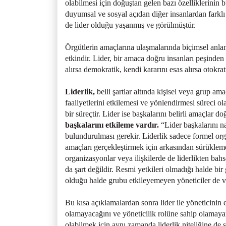
olabilmesi için doğuştan gelen bazı özelliklerinin 
duyumsal ve sosyal açıdan diğer insanlardan farkl
de lider olduğu yaşanmış ve görülmüştür.
Örgütlerin amaçlarına ulaşmalarında biçimsel anlam
etkindir. Lider, bir amaca doğru insanları peşinden
alırsa demokratik, kendi kararını esas alırsa otokrati
Liderlik,
belli şartlar altında kişisel veya grup am
faaliyetlerini etkilemesi ve yönlendirmesi süreci ola
bir süreçtir. Lider ise başkalarını belirli amaçlar 
başkalarını etkileme vardır.
“Lider başkalarını n
bulundurulması gerekir. Liderlik sadece formel organ
amaçları gerçekleştirmek için arkasından sürüklem
organizasyonlar veya ilişkilerde de liderlikten bahs
da şart değildir. Resmi yetkileri olmadığı halde bir
olduğu halde grubu etkileyemeyen yöneticiler de v
Bu kısa açıklamalardan sonra lider ile yöneticinin e
olamayacağını ve yöneticilik rolüne sahip olamayan 
olabilmek için aynı zamanda liderlik niteliğine de s