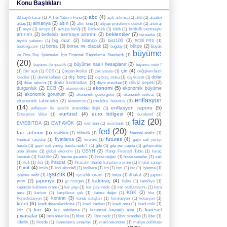
Konu Başlıkları
abd
(4)
32 sayılı karar
(1)
A Tipi Yatırım Fonu
(1)
açık artırma
(1)
aktif
(1)
alaattin
almanya
(2)
altın
(3)
aktaş
(1)
altın fonu
(1)
altyapı projelerine destek
(1)
arbitraj
bedelli sermaye
(1)
asya
(1)
avrupa
(1)
avrupa birliği
(1)
bankacılık
(1)
bddk
(1)
beklentiler
(7)
artırımı
(2)
bedelsiz sermaye artırımı
(2)
bernanke
(1)
big mac
(2)
bilanço
(3)
bist100
(3)
bıyıklı yabancı
(1)
BOBİ FRS
(1)
borsa
(3)
borsa ne olacak
(2)
bütçe
(2)
booking.com
(1)
buğday
(1)
Büyük
büyüme
ve Orta Boy İşletmeler İçin Finansal Raporlama Standardı
(1)
(20)
büyüme nasıl hesaplanır
(2)
büyüme ile işsizlik
(1)
büyüme nedir?
çin
(4)
(1)
cari açık
(1)
CDS
(1)
Çarpan Analizi
(1)
çek yasası
(1)
değişken faizli
dış borç
(2)
dolar
krediler
(1)
devlet kefateti
(1)
dış borç stoku
(1)
dış ticaret
(1)
(3)
döviz kontratları
(2)
döviz sepeti
(2)
dolar tahmini
(1)
döviz mevduat
(1)
ekonomi
(5)
durgunluk
(2)
ECB
(3)
ekonomik büyüme
ekonometri
(1)
(2)
ekonomik görünüm
(2)
ekonomik göstergeler
(1)
ekonomik istikrar
(1)
enflasyon
ekonomik tahminler
(2)
endeks futures
(3)
ekonomist
(1)
(14)
enflasyon raporu
(5)
enflasyon ile işsizlik arasındaki ilişki
(1)
eur/usd
(4)
euro bölgesi
(4)
Enterprise Value
(1)
eurobond
(1)
faiz
(20)
EV/EBITDA
(2)
EV/FAVÖK
(2)
eximban
(1)
eximbank
(1)
fed
(20)
faiz artırımı
(5)
fd/ebitda
(1)
fd/favök
(1)
finansal analiz
(1)
futures
(4)
fiyatlama
(2)
finansal rasyolar
(1)
forward
(1)
gayri safi yurtiçi
hasıla
(1)
gayri safi yurtiçi hasıla nedir?
(1)
gdp
(1)
gdp per capita
(1)
gelişmekte
GSYH
(2)
olan ülkeler
(1)
global ekonomi
(1)
Hangi Finansal Tablo
(1)
haraç
hazine
(2)
kesmek
(1)
hazine garantisi
(1)
hisse değeri
(1)
hisse senetler
(1)
ırak
ihracat
(3)
(1)
ifo1
(1)
ifo2
(1)
İhracatın ithalatı karşılama oranı
(1)
imalat sanayi
imf
(4)
(1)
imkb
(1)
inci altındağ
(1)
ingiltere
(1)
irs
(1)
ism
(1)
iso
(1)
işletme
(1)
işsizlik
(9)
işsizlik oranı
(2)
ithalat
(2)
japon
işletme nedir
(1)
italya
(1)
japonya
(5)
kaldıraç
(4)
yeni
(2)
jp morgan
(1)
Kalite
(1)
kambiyo
(1)
kapasite kullanım oranı
(1)
kar payı
(1)
kar payı nedir
(1)
kar realizasyonu
(1)
kara
KGK
(2)
para
(1)
kariyer
(1)
karşılıksız çek
(1)
katma değer
(1)
kko
(1)
kontrat
(3)
Konsolidasyon
(1)
konut satışları
(1)
korelasyon
(1)
kotasyon
(1)
kredi
(6)
kredi derecelendirme
(1)
kredi kartları
(1)
kredi notu
(1)
kredi riski
(1)
kur
(4)
küresel
kriz
(1)
kur sabitleme
(1)
kurumsal kaynaklı alım
(1)
piyasalar
(4)
libor
(2)
latin amerika
(1)
libor nedir
(1)
libor skandalı
(1)
lider
(1)
liderlik
(1)
likitide
(1)
lisanslama sınavları
(1)
makroekonomi
(1)
maliye politikası