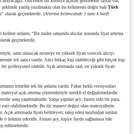
arayacağız. Öncelikle bir konuya açıklık getirmekte fayda var,
”
şeklinde yanlış yazılmakta olan bu kelimenin doğru hali
Türk
” olarak geçmektedir. (
Artırma kelimesinde 1 tane k harfi
kelime anlamı; “Bir malın satışında alıcılar arasında fiyat artırma
olarak geçmektedir.
etiyle, satın alınacak nesneye en yüksek fiyatı verecek alıcıyı
mde tek satıcı vardır. Alıcı birkaç kişi olabileceği gibi birçok kişi
n bir profesyonel olabilir. Açık artırmada mal, en yüksek fiyatı
manın temelde tek bir anlamı vardır. Fakat farklı versiyonları
eryal açık artırma yöntemleriyle sürekli el değiştirmektedir.
temle satış yapılmaktadır. Satışı yapılan şey; bazen eski bir para,
i eser olabilmektedir. Bu tür manevi değeri olan materyallerin
. Açık artırmada fiyatı belirleyen; talep eden tarafından satılan
de o ürünün ederidir. Alınan şey, kişiye fayda sağlamasa bile
p edilmektedir.