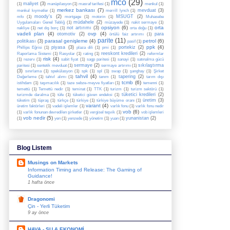
mco
(29)
maliyet
(3)
(1)
manüpilasyon
(1)
masraf tarifesi
(1)
menkul
(1)
merkez bankası
(7)
mevduat
(3)
menkul kıymetler
(1)
merrill lynch
(1)
moody's
(2)
MSUGT
(2)
mfo
(1)
mortgage
(1)
motorin
(1)
Muhasebe
müdahele
(2)
Uygulamaları Genel Tebliğ
(1)
müzayede
(1)
nakit sermaye
(1)
opsiyon
(6)
orta
not artırımı
(3)
nakliye
(1)
net dış borç
(1)
orta doğu
(1)
vadeli plan
(4)
ovp
(4)
otomotiv
(2)
para
örtülü faiz artırımı
(1)
parite
(11)
parasal genişleme
(4)
petrol
(6)
politikası
(3)
pasif
(1)
ppk
(4)
piyasa
(3)
portekiz
(2)
Phillips Eğrisi
(1)
plaza dili
(1)
pmi
(1)
reeskont kredileri
(2)
Raporlama Sistemi
(1)
Rasyolar
(1)
rating
(1)
reformlar
risk
(4)
(1)
rezerv
(1)
sabit fiyat
(1)
sagp paritesi
(1)
sanayi
(1)
satınalma gücü
sermaye
(2)
sıkılaştırma
paritesi
(1)
sentetik mevduat
(1)
sermaye artırımı
(1)
(3)
sınırlama
(1)
spekülasyon
(1)
spk
(1)
spl
(1)
swap
(1)
şanghay
(1)
Şirket
tahvil
(4)
tapering
(2)
Değerleme
(1)
tahivl alımı
(1)
tanım
(1)
tarım dışı
tcmb
(6)
istihdam
(1)
taşımacılık
(1)
taze sebze-meyve fiyatları
(1)
temenni
(1)
temettü
(1)
Temettü nedir
(1)
teminat
(1)
TTK
(1)
turizm
(1)
turizm sektörü
(1)
tüketici kredileri
(2)
turizmde daralma
(1)
tüfe
(1)
tüketici güven endeksi
(1)
üretim
(3)
tüketim
(1)
tüpraş
(1)
türkçe
(1)
türkiye
(1)
türkiye büyüme oranı
(1)
varant
(4)
üretim faktörleri
(1)
vadeli işlemler
(1)
varlık fonu
(1)
varlık fonu nedir
vob
(6)
(1)
varlık fonunan devredilen şirketler
(1)
vergisel teşvik
(1)
vob işlemleri
vob nedir
(5)
yunanistan
(2)
(1)
yen
(1)
yenzede
(1)
yönetim
(1)
yuan
(1)
Blog Listem
Musings on Markets
Information Timing and Release: The Gaming of
Guidance!
1 hafta önce
Dragonomi
Çin - Yerli Tüketim
9 ay önce
HAVA - SU & EKONOMİ