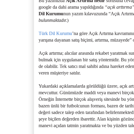
Bu yazımızda
Açık Artırma nedir
sorusuna cevap 
google da dahi arama yapıldığında
“açık arttırma
Dil Kurumu
nun yazım kılavuzunda “Açık Artırma
bulunmaktadır.
)
Türk Dil Kurumu
’na göre Açık Artırma kavramının 
yarışına dayanan satış biçimi, artırma, müzayede” 
Açık artırma; alıcılar arasında rekabet yaratmak sur
bulmak için uygulanan bir satış yöntemidir. Bu yönte
de olabilir. Tek satıcı mal sahibi adına hareket ede
veren müşteriye satılır.
Yukardaki açıklamalarda görüldüğü üzere, açık artır
mevcuttur. Günümüzde maddi veya manevi birçok mat
Örneğin İnternette birçok alışveriş sitesinde bu yön
bazen ünlü bir futbolcunun forması, bazen de tarih
değeri sadece talep eden tarafından belirlenmektedir
şeye biçilen değerden ibarettir. Alan kişinin gözün
manevi açıdan tatmin yaratmakta ve bu yüzden tale