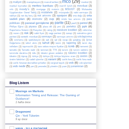
mco
(29)
maliyet
(3)
(1)
manüpilasyon
(1)
masraf tarifesi
(1)
menkul
(1)
merkez bankası
(7)
mevduat
(3)
menkul kıymetler
(1)
merrill lynch
(1)
moody's
(2)
MSUGT
(2)
mfo
(1)
mortgage
(1)
motorin
(1)
Muhasebe
müdahele
(2)
Uygulamaları Genel Tebliğ
(1)
müzayede
(1)
nakit sermaye
(1)
opsiyon
(6)
orta
not artırımı
(3)
nakliye
(1)
net dış borç
(1)
orta doğu
(1)
vadeli plan
(4)
ovp
(4)
otomotiv
(2)
para
örtülü faiz artırımı
(1)
parite
(11)
parasal genişleme
(4)
petrol
(6)
politikası
(3)
pasif
(1)
ppk
(4)
piyasa
(3)
portekiz
(2)
Phillips Eğrisi
(1)
plaza dili
(1)
pmi
(1)
reeskont kredileri
(2)
Raporlama Sistemi
(1)
Rasyolar
(1)
rating
(1)
reformlar
risk
(4)
(1)
rezerv
(1)
sabit fiyat
(1)
sagp paritesi
(1)
sanayi
(1)
satınalma gücü
sermaye
(2)
sıkılaştırma
paritesi
(1)
sentetik mevduat
(1)
sermaye artırımı
(1)
(3)
sınırlama
(1)
spekülasyon
(1)
spk
(1)
spl
(1)
swap
(1)
şanghay
(1)
Şirket
tahvil
(4)
tapering
(2)
Değerleme
(1)
tahivl alımı
(1)
tanım
(1)
tarım dışı
tcmb
(6)
istihdam
(1)
taşımacılık
(1)
taze sebze-meyve fiyatları
(1)
temenni
(1)
temettü
(1)
Temettü nedir
(1)
teminat
(1)
TTK
(1)
turizm
(1)
turizm sektörü
(1)
tüketici kredileri
(2)
turizmde daralma
(1)
tüfe
(1)
tüketici güven endeksi
(1)
üretim
(3)
tüketim
(1)
tüpraş
(1)
türkçe
(1)
türkiye
(1)
türkiye büyüme oranı
(1)
varant
(4)
üretim faktörleri
(1)
vadeli işlemler
(1)
varlık fonu
(1)
varlık fonu nedir
vob
(6)
(1)
varlık fonunan devredilen şirketler
(1)
vergisel teşvik
(1)
vob işlemleri
vob nedir
(5)
yunanistan
(2)
(1)
yen
(1)
yenzede
(1)
yönetim
(1)
yuan
(1)
Blog Listem
Musings on Markets
Information Timing and Release: The Gaming of
Guidance!
1 hafta önce
Dragonomi
Çin - Yerli Tüketim
9 ay önce
HAVA - SU & EKONOMİ