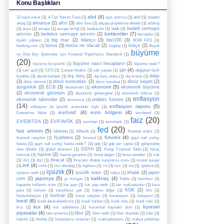
Konu Başlıkları
abd
(4)
32 sayılı karar
(1)
A Tipi Yatırım Fonu
(1)
açık artırma
(1)
aktif
(1)
alaattin
almanya
(2)
altın
(3)
aktaş
(1)
altın fonu
(1)
altyapı projelerine destek
(1)
arbitraj
bedelli sermaye
(1)
asya
(1)
avrupa
(1)
avrupa birliği
(1)
bankacılık
(1)
bddk
(1)
beklentiler
(7)
artırımı
(2)
bedelsiz sermaye artırımı
(2)
bernanke
(1)
big mac
(2)
bilanço
(3)
bist100
(3)
bıyıklı yabancı
(1)
BOBİ FRS
(1)
borsa
(3)
borsa ne olacak
(2)
bütçe
(2)
booking.com
(1)
buğday
(1)
Büyük
büyüme
ve Orta Boy İşletmeler İçin Finansal Raporlama Standardı
(1)
(20)
büyüme nasıl hesaplanır
(2)
büyüme ile işsizlik
(1)
büyüme nedir?
çin
(4)
(1)
cari açık
(1)
CDS
(1)
Çarpan Analizi
(1)
çek yasası
(1)
değişken faizli
dış borç
(2)
dolar
krediler
(1)
devlet kefateti
(1)
dış borç stoku
(1)
dış ticaret
(1)
(3)
döviz kontratları
(2)
döviz sepeti
(2)
dolar tahmini
(1)
döviz mevduat
(1)
ekonomi
(5)
durgunluk
(2)
ECB
(3)
ekonomik büyüme
ekonometri
(1)
(2)
ekonomik görünüm
(2)
ekonomik göstergeler
(1)
ekonomik istikrar
(1)
enflasyon
ekonomik tahminler
(2)
endeks futures
(3)
ekonomist
(1)
(14)
enflasyon raporu
(5)
enflasyon ile işsizlik arasındaki ilişki
(1)
eur/usd
(4)
euro bölgesi
(4)
Enterprise Value
(1)
eurobond
(1)
faiz
(20)
EV/EBITDA
(2)
EV/FAVÖK
(2)
eximban
(1)
eximbank
(1)
fed
(20)
faiz artırımı
(5)
fd/ebitda
(1)
fd/favök
(1)
finansal analiz
(1)
futures
(4)
fiyatlama
(2)
finansal rasyolar
(1)
forward
(1)
gayri safi yurtiçi
hasıla
(1)
gayri safi yurtiçi hasıla nedir?
(1)
gdp
(1)
gdp per capita
(1)
gelişmekte
GSYH
(2)
olan ülkeler
(1)
global ekonomi
(1)
Hangi Finansal Tablo
(1)
haraç
hazine
(2)
kesmek
(1)
hazine garantisi
(1)
hisse değeri
(1)
hisse senetler
(1)
ırak
ihracat
(3)
(1)
ifo1
(1)
ifo2
(1)
İhracatın ithalatı karşılama oranı
(1)
imalat sanayi
imf
(4)
(1)
imkb
(1)
inci altındağ
(1)
ingiltere
(1)
irs
(1)
ism
(1)
iso
(1)
işletme
(1)
işsizlik
(9)
işsizlik oranı
(2)
ithalat
(2)
japon
işletme nedir
(1)
italya
(1)
japonya
(5)
kaldıraç
(4)
yeni
(2)
jp morgan
(1)
Kalite
(1)
kambiyo
(1)
kapasite kullanım oranı
(1)
kar payı
(1)
kar payı nedir
(1)
kar realizasyonu
(1)
kara
KGK
(2)
para
(1)
kariyer
(1)
karşılıksız çek
(1)
katma değer
(1)
kko
(1)
kontrat
(3)
Konsolidasyon
(1)
konut satışları
(1)
korelasyon
(1)
kotasyon
(1)
kredi
(6)
kredi derecelendirme
(1)
kredi kartları
(1)
kredi notu
(1)
kredi riski
(1)
kur
(4)
küresel
kriz
(1)
kur sabitleme
(1)
kurumsal kaynaklı alım
(1)
piyasalar
(4)
libor
(2)
latin amerika
(1)
libor nedir
(1)
libor skandalı
(1)
lider
(1)
liderlik
(1)
likitide
(1)
lisanslama sınavları
(1)
makroekonomi
(1)
maliye politikası