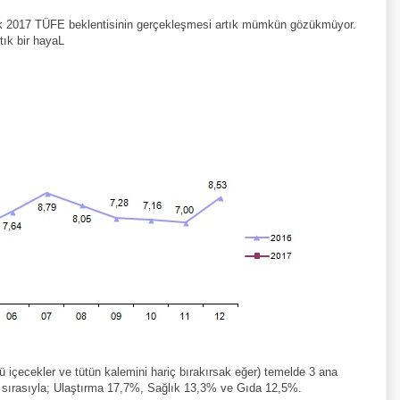
lik 2017 TÜFE beklentisinin gerçekleşmesi artık mümkün gözükmüyor.
ık bir hayaL
lü içecekler ve tütün kalemini hariç bırakırsak eğer) temelde 3 ana
e sırasıyla; Ulaştırma 17,7%, Sağlık 13,3% ve Gıda 12,5%.