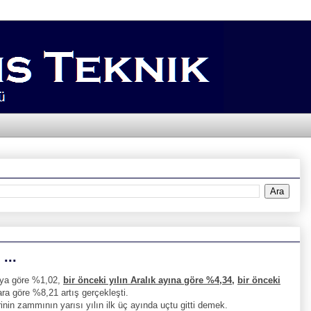
...
aya göre %1,02,
bir önceki yılın Aralık ayına göre %4,34,
bir önceki
ara göre %8,21 artış gerçekleşti.
in zammının yarısı yılın ilk üç ayında uçtu gitti demek.