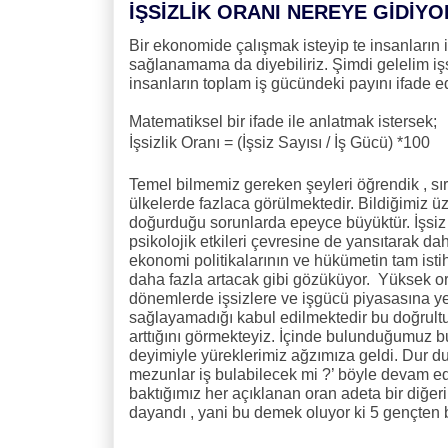
İŞSİZLİK ORANI NEREYE GİDİYO
Bir ekonomide çalışmak isteyip te insanların i
sağlanamama da diyebiliriz. Şimdi gelelim işsi
insanların toplam iş gücündeki payını ifade e
Matematiksel bir ifade ile anlatmak istersek;
İşsizlik Oranı = (İşsiz Sayısı / İş Gücü) *100
Temel bilmemiz gereken şeyleri öğrendik , sı
ülkelerde fazlaca görülmektedir. Bildiğimiz ü
doğurduğu sorunlarda epeyce büyüktür. İşsiz
psikolojik etkileri çevresine de yansıtarak 
ekonomi politikalarının ve hükümetin tam istih
daha fazla artacak gibi gözüküyor.
Yüksek ora
dönemlerde işsizlere ve işgücü piyasasına ye
sağlayamadığı kabul edilmektedir bu doğrultu
arttığını görmekteyiz. İçinde bulunduğumuz bu
deyimiyle yüreklerimiz ağzımıza geldi. Dur d
mezunlar iş bulabilecek mi ?’ böyle devam ede
baktığımız her açıklanan oran adeta bir diğeri
dayandı , yani bu demek oluyor ki 5 gençten bi