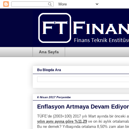
Ana Sayfa
Bu Blogda Ara
6 Nisan 2017 Perşembe
Enflasyon Artmaya Devam Ediyor 
TÜFE’de (2003=100) 2017 yılı Mart ayında bir önceki 
yılın aynı ayına göre %11,29
ve on iki aylık ortalamal
Bu ne demek? Yılbaşında ortalama 8,50% zam alan birin