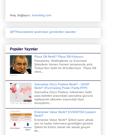
Araç Sağlayıcı:
Investing.com
@FTfinansteknik tarafından gönderilen tweetler
Popüler Yayınlar
Plaza Dili Nedir? Plaza Dili Kılavuzu
Plazalarda, Holdinglerde ve Kurumsal
Şirketlerin hemen hemen tamamında artık
Türkçe'den farklı bir dil kullanılıyor. Plaza Dili
olara...
Satınalma Gücü Paritesi Nedir? - SAGP
Nedir? (Purchasing Power Parity-PPP)
Satınalma Gücü Paritesi, birbirinden farklı
para birimleri arasındaki satınalma gücünü
eşitleyerek ülkereler arasındaki fiyat
düzeylerini...
Enterprise Value Nedir? EV/EBITDA Çarpanı
Nedir?
Enterprise Value Nedir? Şirketi satın almak
için ne kadar ödenmesi gerektiğini gösterir.
Şirketi bir bütün olarak ele alarak gerçek
de...