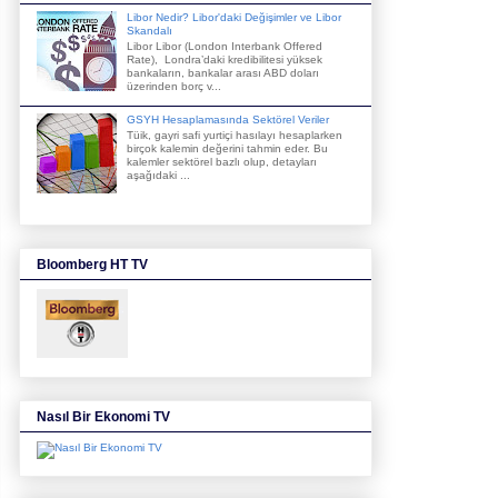
Libor Nedir? Libor'daki Değişimler ve Libor
Skandalı
Libor Libor (London Interbank Offered
Rate), Londra’daki kredibilitesi yüksek
bankaların, bankalar arası ABD doları
üzerinden borç v...
GSYH Hesaplamasında Sektörel Veriler
Tüik, gayri safi yurtiçi hasılayı hesaplarken
birçok kalemin değerini tahmin eder. Bu
kalemler sektörel bazlı olup, detayları
aşağıdaki ...
Bloomberg HT TV
Nasıl Bir Ekonomi TV