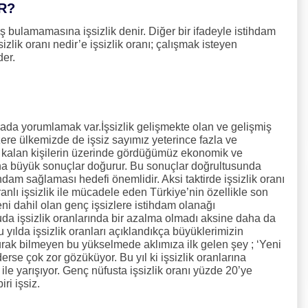
R?
ş bulamamasına işsizlik denir. Diğer bir ifadeyle istihdam
zlik oranı nedir’e işsizlik oranı; çalışmak isteyen
der.
rada yorumlamak var.İşsizlik gelişmekte olan ve gelişmiş
zere ülkemizde de işsiz sayımız yeterince fazla ve
 kalan kişilerin üzerinde gördüğümüz ekonomik ve
daha büyük sonuçlar doğurur. Bu sonuçlar doğrultusunda
dam sağlaması hedefi önemlidir. Aksi taktirde işsizlik oranı
nlı işsizlik ile mücadele eden Türkiye’nin özellikle son
ni dahil olan genç işsizlere istihdam olanağı
da işsizlik oranlarında bir azalma olmadı aksine daha da
 yılda işsizlik oranları açıklandıkça büyüklerimizin
urak bilmeyen bu yükselmede aklımıza ilk gelen şey ; ‘Yeni
rse çok zor gözüküyor. Bu yıl ki işsizlik oranlarına
 ile yarışıyor. Genç nüfusta işsizlik oranı yüzde 20’ye
ri işsiz.