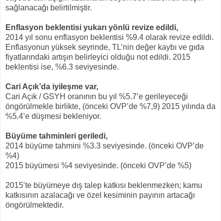
sağlanacağı belirtilmiştir.
Enflasyon beklentisi yukarı yönlü revize edildi,
2014 yıl sonu enflasyon beklentisi %9.4 olarak revize edildi.
Enflasyonun yüksek seyrinde, TL’nin değer kaybı ve gıda
fiyatlarındaki artışın belirleyici olduğu not edildi. 2015
beklentisi ise, %6.3 seviyesinde.
Cari Açık’da iyileşme var,
Cari Açık / GSYH oranının bu yıl %5.7’e gerileyeceği
öngörülmekle birlikte, (önceki OVP’de %7,9) 2015 yılında da
%5.4’e düşmesi bekleniyor.
Büyüme tahminleri geriledi,
2014 büyüme tahmini %3.3 seviyesinde. (önceki OVP’de
%4)
2015 büyümesi %4 seviyesinde. (önceki OVP’de %5)
2015’te büyümeye dış talep katkısı beklenmezken; kamu
katkısının azalacağı ve özel kesiminin payının artacağı
öngörülmektedir.