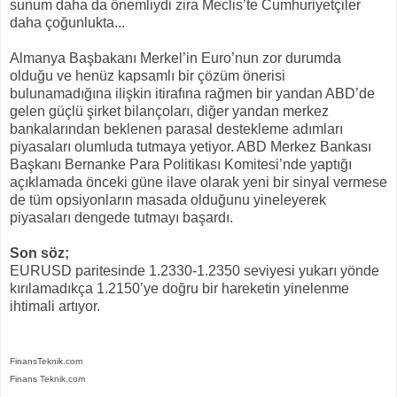
sunum daha da önemliydi zira Meclis’te Cumhuriyetçiler
daha çoğunlukta...
Almanya Başbakanı Merkel’in Euro’nun zor durumda
olduğu ve henüz kapsamlı bir çözüm önerisi
bulunamadığına ilişkin itirafına rağmen bir yandan ABD’de
gelen güçlü şirket bilançoları, diğer yandan merkez
bankalarından beklenen parasal destekleme adımları
piyasaları olumluda tutmaya yetiyor. ABD Merkez Bankası
Başkanı Bernanke Para Politikası Komitesi’nde yaptığı
açıklamada önceki güne ilave olarak yeni bir sinyal vermese
de tüm opsiyonların masada olduğunu yineleyerek
piyasaları dengede tutmayı başardı.
Son söz;
EURUSD paritesinde 1.2330-1.2350 seviyesi yukarı yönde
kırılamadıkça 1.2150’ye doğru bir hareketin yinelenme
ihtimali artıyor.
FinansTeknik.com
Finans Teknik.com