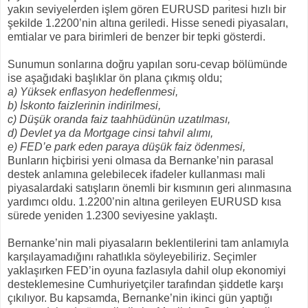
yakın seviyelerden işlem gören EURUSD paritesi hızlı bir
şekilde 1.2200’nin altına geriledi. Hisse senedi piyasaları,
emtialar ve para birimleri de benzer bir tepki gösterdi.
Sunumun sonlarına doğru yapılan soru-cevap bölümünde
ise aşağıdaki başlıklar ön plana çıkmış oldu;
a) Yüksek enflasyon hedeflenmesi,
b) İskonto faizlerinin indirilmesi,
c) Düşük oranda faiz taahhüdünün uzatılması,
d) Devlet ya da Mortgage cinsi tahvil alımı,
e) FED’e park eden paraya düşük faiz ödenmesi,
Bunların hiçbirisi yeni olmasa da Bernanke’nin parasal
destek anlamına gelebilecek ifadeler kullanması mali
piyasalardaki satışların önemli bir kısmının geri alınmasına
yardımcı oldu. 1.2200’nin altına gerileyen EURUSD kısa
sürede yeniden 1.2300 seviyesine yaklaştı.
Bernanke’nin mali piyasaların beklentilerini tam anlamıyla
karşılayamadığını rahatlıkla söyleyebiliriz. Seçimler
yaklaşırken FED’in oyuna fazlasıyla dahil olup ekonomiyi
desteklemesine Cumhuriyetçiler tarafından şiddetle karşı
çıkılıyor. Bu kapsamda, Bernanke’nin ikinci gün yaptığı