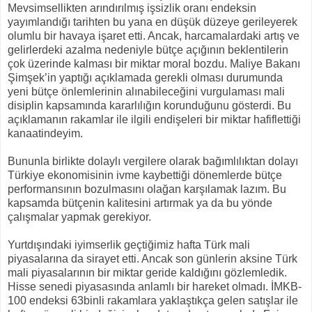
Mevsimsellikten arındırılmış işsizlik oranı endeksin
yayımlandığı tarihten bu yana en düşük düzeye gerileyerek
olumlu bir havaya işaret etti. Ancak, harcamalardaki artış ve
gelirlerdeki azalma nedeniyle bütçe açığının beklentilerin
çok üzerinde kalması bir miktar moral bozdu. Maliye Bakanı
Şimşek’in yaptığı açıklamada gerekli olması durumunda
yeni bütçe önlemlerinin alınabileceğini vurgulaması mali
disiplin kapsamında kararlılığın korunduğunu gösterdi. Bu
açıklamanın rakamlar ile ilgili endişeleri bir miktar hafiflettiği
kanaatindeyim.
Bununla birlikte dolaylı vergilere olarak bağımlılıktan dolayı
Türkiye ekonomisinin ivme kaybettiği dönemlerde bütçe
performansının bozulmasını olağan karşılamak lazım. Bu
kapsamda bütçenin kalitesini artırmak ya da bu yönde
çalışmalar yapmak gerekiyor.
Yurtdışındaki iyimserlik geçtiğimiz hafta Türk mali
piyasalarına da sirayet etti. Ancak son günlerin aksine Türk
mali piyasalarının bir miktar geride kaldığını gözlemledik.
Hisse senedi piyasasında anlamlı bir hareket olmadı. İMKB-
100 endeksi 63binli rakamlara yaklaştıkça gelen satışlar ile