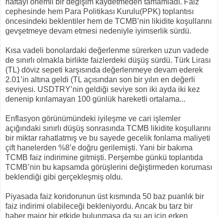
haftayı önemli bir değişim kaydetmeden tamamladı. Faiz
cephesinde hem Para Politikası Kurulu(PPK) toplantısı
öncesindeki beklentiler hem de TCMB’nin likidite koşullarını
gevşetmeye devam etmesi nedeniyle iyimserlik sürdü.
Kısa vadeli bonolardaki değerlenme sürerken uzun vadede
de sınırlı olmakla birlikte faizlerdeki düşüş sürdü. Türk Lirası
(TL) döviz sepeti karşısında değerlenmeye devam ederek
2.01’in altına geldi (TL açısından son bir yılın en değerli
seviyesi. USDTRY’nin geldiği seviye son iki ayda iki kez
denenip kırılamayan 100 günlük hareketli ortalama...
Enflasyon görünümündeki iyileşme ve cari işlemler
açığındaki sınırlı düşüş sonrasında TCMB likidite koşullarını
bir miktar rahatlatmış ve bu sayede gecelik fonlama maliyeti
çift hanelerden %8’e doğru gerilemişti. Yani bir bakıma
TCMB faiz indirimine gitmişti. Perşembe günkü toplantıda
TCMB’nin bu kapsamda görüşlerini değiştirmeden koruması
beklendiği gibi gerçekleşmiş oldu.
Piyasada faiz koridorunun üst kısmında 50 baz puanlık bir
faiz indirimi olabileceği bekleniyordu. Ancak bu tarz bir
haber major bir etkide bulunmasa da şu an için erken