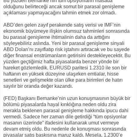
Bu yüzden Bernanke’nin tüm opsiyonların masada
olduğunu belirteceği ancak somut bir parasal genişleme
açıklaması yapmayacağını tahmin etmek zor olmadı.
ABD’den gelen zayıf perakende satış verisi ve IMF’nin
ekonomik büyümeye ilişkin olumsuz tahminleri sonrasında
bu parasal genişleme ihtimalinin daha da arttığını
söyleyebiliriz aslında. Yeni bir parasal genişleme sinyali
ABD Doları’nı zayıflatıp risk iştahını artıracak ve bu sayede
diğer finansal enstrümanların getirisini destekleyecektir. Bu
yüzden geçtiğimiz hafta piyasalarda benzer yönde bir
hareket gözlemledik. EURUSD paritesi 1.2310 ile son bir
haftanın en yüksek düzeyine ulaşırken emtialar, hisse
senetleri ve gelişmekte olan ülke para birimleri de hatırı
sayılır bir oranda değer kazandı.
(FED) Başkanı Bernanke’nin uzun konuşmasının büyük bir
bölümü piyasalarda hayal kırıklığına neden oldu zira
merakla beklenen parasal genişleme hakkında ipucu dahi
vermedi. Sadece her zaman dile getirdiği “tüm opsiyonlar
masanın üzerinde” ifadesini kullanarak umut vermeye
devam etmiş oldu. Bu nedenle de konuşması sonrasında
piyasalar satış baskısına maruz kaldı. Mesela, 1.2300’e