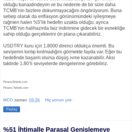
olduğu kanaatindeyim ve bu nedenle de bir süre daha
TCMB’nin faizlere dokunmayacağını öngörüyorum. Buna
sebep olarak da enflasyon görünümündeki iyileşmeye
rağmen halen %5’lik hedefin uzakta olduğu; ayrıca
TCMB’nin halihazırda faiz indirimine gidecek bir esnekliğe
sahip olduğu gerçeklerini ön plana çıkarabiliriz.
USDTRY kuru için 1.8000 direnci oldukça önemli. Bu
seviyenin kırılıp kırılmadığını görmekte fayda var. Eğer bu
hedefinde başarılı olursa düşüş ivme kazanabilir. Aksi
taktirde 1.80’li seviyelerde dengelenme görebiliriz.
FinansTeknik.com
Finans Teknik.com
MCO
zaman:
03:26
Hiç yorum yok:
Paylaş
%51 İhtimalle Parasal Genişlemeye