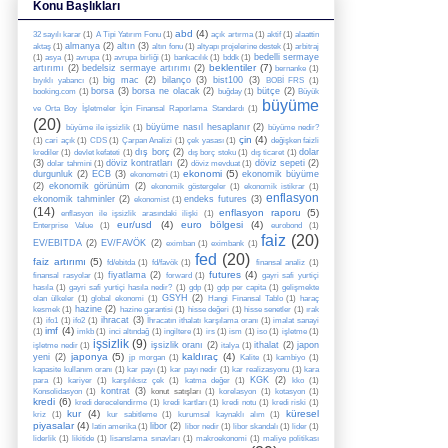
Konu Başlıkları
abd
(4)
32 sayılı karar
(1)
A Tipi Yatırım Fonu
(1)
açık artırma
(1)
aktif
(1)
alaattin
almanya
(2)
altın
(3)
aktaş
(1)
altın fonu
(1)
altyapı projelerine destek
(1)
arbitraj
bedelli sermaye
(1)
asya
(1)
avrupa
(1)
avrupa birliği
(1)
bankacılık
(1)
bddk
(1)
beklentiler
(7)
artırımı
(2)
bedelsiz sermaye artırımı
(2)
bernanke
(1)
big mac
(2)
bilanço
(3)
bist100
(3)
bıyıklı yabancı
(1)
BOBİ FRS
(1)
borsa
(3)
borsa ne olacak
(2)
bütçe
(2)
booking.com
(1)
buğday
(1)
Büyük
büyüme
ve Orta Boy İşletmeler İçin Finansal Raporlama Standardı
(1)
(20)
büyüme nasıl hesaplanır
(2)
büyüme ile işsizlik
(1)
büyüme nedir?
çin
(4)
(1)
cari açık
(1)
CDS
(1)
Çarpan Analizi
(1)
çek yasası
(1)
değişken faizli
dış borç
(2)
dolar
krediler
(1)
devlet kefateti
(1)
dış borç stoku
(1)
dış ticaret
(1)
(3)
döviz kontratları
(2)
döviz sepeti
(2)
dolar tahmini
(1)
döviz mevduat
(1)
ekonomi
(5)
durgunluk
(2)
ECB
(3)
ekonomik büyüme
ekonometri
(1)
(2)
ekonomik görünüm
(2)
ekonomik göstergeler
(1)
ekonomik istikrar
(1)
enflasyon
ekonomik tahminler
(2)
endeks futures
(3)
ekonomist
(1)
(14)
enflasyon raporu
(5)
enflasyon ile işsizlik arasındaki ilişki
(1)
eur/usd
(4)
euro bölgesi
(4)
Enterprise Value
(1)
eurobond
(1)
faiz
(20)
EV/EBITDA
(2)
EV/FAVÖK
(2)
eximban
(1)
eximbank
(1)
fed
(20)
faiz artırımı
(5)
fd/ebitda
(1)
fd/favök
(1)
finansal analiz
(1)
futures
(4)
fiyatlama
(2)
finansal rasyolar
(1)
forward
(1)
gayri safi yurtiçi
hasıla
(1)
gayri safi yurtiçi hasıla nedir?
(1)
gdp
(1)
gdp per capita
(1)
gelişmekte
GSYH
(2)
olan ülkeler
(1)
global ekonomi
(1)
Hangi Finansal Tablo
(1)
haraç
hazine
(2)
kesmek
(1)
hazine garantisi
(1)
hisse değeri
(1)
hisse senetler
(1)
ırak
ihracat
(3)
(1)
ifo1
(1)
ifo2
(1)
İhracatın ithalatı karşılama oranı
(1)
imalat sanayi
imf
(4)
(1)
imkb
(1)
inci altındağ
(1)
ingiltere
(1)
irs
(1)
ism
(1)
iso
(1)
işletme
(1)
işsizlik
(9)
işsizlik oranı
(2)
ithalat
(2)
japon
işletme nedir
(1)
italya
(1)
japonya
(5)
kaldıraç
(4)
yeni
(2)
jp morgan
(1)
Kalite
(1)
kambiyo
(1)
kapasite kullanım oranı
(1)
kar payı
(1)
kar payı nedir
(1)
kar realizasyonu
(1)
kara
KGK
(2)
para
(1)
kariyer
(1)
karşılıksız çek
(1)
katma değer
(1)
kko
(1)
kontrat
(3)
Konsolidasyon
(1)
konut satışları
(1)
korelasyon
(1)
kotasyon
(1)
kredi
(6)
kredi derecelendirme
(1)
kredi kartları
(1)
kredi notu
(1)
kredi riski
(1)
kur
(4)
küresel
kriz
(1)
kur sabitleme
(1)
kurumsal kaynaklı alım
(1)
piyasalar
(4)
libor
(2)
latin amerika
(1)
libor nedir
(1)
libor skandalı
(1)
lider
(1)
liderlik
(1)
likitide
(1)
lisanslama sınavları
(1)
makroekonomi
(1)
maliye politikası