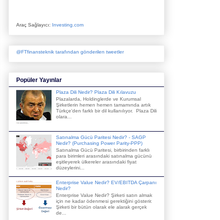
Araç Sağlayıcı:
Investing.com
@FTfinansteknik tarafından gönderilen tweetler
Popüler Yayınlar
Plaza Dili Nedir? Plaza Dili Kılavuzu
Plazalarda, Holdinglerde ve Kurumsal
Şirketlerin hemen hemen tamamında artık
Türkçe'den farklı bir dil kullanılıyor. Plaza Dili
olara...
Satınalma Gücü Paritesi Nedir? - SAGP
Nedir? (Purchasing Power Parity-PPP)
Satınalma Gücü Paritesi, birbirinden farklı
para birimleri arasındaki satınalma gücünü
eşitleyerek ülkereler arasındaki fiyat
düzeylerini...
Enterprise Value Nedir? EV/EBITDA Çarpanı
Nedir?
Enterprise Value Nedir? Şirketi satın almak
için ne kadar ödenmesi gerektiğini gösterir.
Şirketi bir bütün olarak ele alarak gerçek
de...