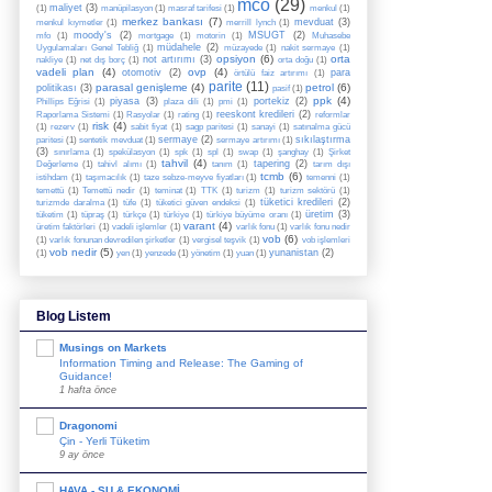
mco
(29)
maliyet
(3)
(1)
manüpilasyon
(1)
masraf tarifesi
(1)
menkul
(1)
merkez bankası
(7)
mevduat
(3)
menkul kıymetler
(1)
merrill lynch
(1)
moody's
(2)
MSUGT
(2)
mfo
(1)
mortgage
(1)
motorin
(1)
Muhasebe
müdahele
(2)
Uygulamaları Genel Tebliğ
(1)
müzayede
(1)
nakit sermaye
(1)
opsiyon
(6)
orta
not artırımı
(3)
nakliye
(1)
net dış borç
(1)
orta doğu
(1)
vadeli plan
(4)
ovp
(4)
otomotiv
(2)
para
örtülü faiz artırımı
(1)
parite
(11)
parasal genişleme
(4)
petrol
(6)
politikası
(3)
pasif
(1)
ppk
(4)
piyasa
(3)
portekiz
(2)
Phillips Eğrisi
(1)
plaza dili
(1)
pmi
(1)
reeskont kredileri
(2)
Raporlama Sistemi
(1)
Rasyolar
(1)
rating
(1)
reformlar
risk
(4)
(1)
rezerv
(1)
sabit fiyat
(1)
sagp paritesi
(1)
sanayi
(1)
satınalma gücü
sermaye
(2)
sıkılaştırma
paritesi
(1)
sentetik mevduat
(1)
sermaye artırımı
(1)
(3)
sınırlama
(1)
spekülasyon
(1)
spk
(1)
spl
(1)
swap
(1)
şanghay
(1)
Şirket
tahvil
(4)
tapering
(2)
Değerleme
(1)
tahivl alımı
(1)
tanım
(1)
tarım dışı
tcmb
(6)
istihdam
(1)
taşımacılık
(1)
taze sebze-meyve fiyatları
(1)
temenni
(1)
temettü
(1)
Temettü nedir
(1)
teminat
(1)
TTK
(1)
turizm
(1)
turizm sektörü
(1)
tüketici kredileri
(2)
turizmde daralma
(1)
tüfe
(1)
tüketici güven endeksi
(1)
üretim
(3)
tüketim
(1)
tüpraş
(1)
türkçe
(1)
türkiye
(1)
türkiye büyüme oranı
(1)
varant
(4)
üretim faktörleri
(1)
vadeli işlemler
(1)
varlık fonu
(1)
varlık fonu nedir
vob
(6)
(1)
varlık fonunan devredilen şirketler
(1)
vergisel teşvik
(1)
vob işlemleri
vob nedir
(5)
yunanistan
(2)
(1)
yen
(1)
yenzede
(1)
yönetim
(1)
yuan
(1)
Blog Listem
Musings on Markets
Information Timing and Release: The Gaming of
Guidance!
1 hafta önce
Dragonomi
Çin - Yerli Tüketim
9 ay önce
HAVA - SU & EKONOMİ