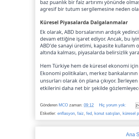
baz puanlık bir faiz artırımı yönünde ol
agresif bir tutum sergilemesine neden olabi
Küresel Piyasalarda Dalgalanmalar
Ek olarak, ABD borsalarının ardışık yedinc
devam ettiğine işaret ediyor. Ancak, bu iyim
ABD'de sanayi üretimi, kapasite kullanım or
altında kalması, piyasalarda belirsizlik yara
Hem Türkiye hem de küresel ekonomi için 
Ekonomi politikaları, merkez bankalarının f
unsurları olarak ön plana çıkıyor. İlerley
etkilerini daha net bir şekilde gözlemleyec
Gönderen
MCO
zaman:
09:12
Hiç yorum yok:
Etiketler:
enflasyon
,
faiz
,
fed
,
konut satışları
,
küresel p
Ana S