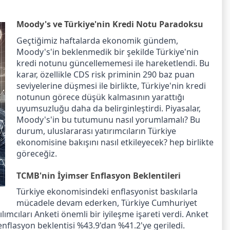
Moody's ve Türkiye'nin Kredi Notu Paradoksu
Geçtiğimiz haftalarda ekonomik gündem,
Moody's'in beklenmedik bir şekilde Türkiye'nin
kredi notunu güncellememesi ile hareketlendi. Bu
karar, özellikle CDS risk priminin 290 baz puan
seviyelerine düşmesi ile birlikte, Türkiye'nin kredi
notunun görece düşük kalmasının yarattığı
uyumsuzluğu daha da belirginleştirdi. Piyasalar,
Moody's'in bu tutumunu nasıl yorumlamalı? Bu
durum, uluslararası yatırımcıların Türkiye
ekonomisine bakışını nasıl etkileyecek? hep birlikte
göreceğiz.
TCMB'nin İyimser Enflasyon Beklentileri
Türkiye ekonomisindeki enflasyonist baskılarla
mücadele devam ederken, Türkiye Cumhuriyet
mcıları Anketi önemli bir iyileşme işareti verdi. Anket
 enflasyon beklentisi %43.9'dan %41.2'ye geriledi.