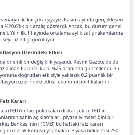
r senaryo ile karşı karşıyayız. Kasım ayında gerçekleşen
sla %20.6'lık bir azalış gösterdi. Ancak, bu durum genel
eli. Yılın ilk 11 ayında ortalama aylık satış rakamlarına
r seyir izlediği görülüyor.
nflasyon Üzerindeki Etkisi
nda önemli bir değişiklik yaşandı. Resmi Gazete'de de
baz alınan Euro/TL kuru %25 oranında güncellendi. Bu
syonuna doğrudan etkisiyle yaklaşık 0.2 puanlık bir
nflasyon üzerindeki etkisi, ekonomi politikalarının
Faiz Kararı
 (FED)'in faiz politikaları dikkat çekici. FED'in
arının şahin açıklamaları, piyasa iyimserliğini bir
ez Bankası'nın (TCMB) bu haftaki faiz kararı
eceğini merak konusu yapmakta. Piyasa beklentisi 250