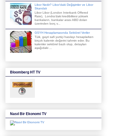
Libor Nedir? Libor'daki Değişimler ve Libor
Skandalı
Libor Libor (London Interbank Offered
Rate), Londra’daki kredibilitesi yüksek
bankaların, bankalar arası ABD doları
üzerinden borç v...
GSYH Hesaplamasında Sektörel Veriler
Tüik, gayri safi yurtiçi hasılayı hesaplarken
birçok kalemin değerini tahmin eder. Bu
kalemler sektörel bazlı olup, detayları
aşağıdaki ...
Bloomberg HT TV
Nasıl Bir Ekonomi TV