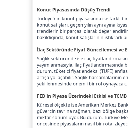
Konut Piyasasında Düşüş Trendi
Türkiye'nin konut piyasasında ise farklı bi
konut satışları, geçen yılın aynı ayına kıya
trendlerin bir parçası olarak değerlendirilm
bakıldığında, konut satışlarının istikrarlı bi
İlaç Sektöründe Fiyat Güncellemesi ve E
Sağlık sektöründe ise ilaç fiyatlandırması
yayımlanmasıyla, ilaç fiyatlandırmasında 
durum, tüketici fiyat endeksi (TÜFE) enfla
artışa yol açabilir. Sağlık harcamalarının e
şekillenmesinde önemli bir rol oynayacak.
FED'in Piyasa Üzerindeki Etkisi ve TCMB 
Küresel ölçekte ise Amerikan Merkez Bankası
güvercin tavrına rağmen, bazı bölge başkanl
miktar sönümlüyor. Bu durum, Türkiye Merk
öncesinde piyasaların nasıl bir rota izley