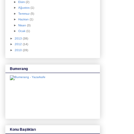
►
Ekim
(2)
►
Ağustos
(1)
►
Temmuz
(5)
►
Haziran
(1)
►
Nisan
(3)
►
Ocak
(1)
►
2013
(38)
►
2012
(14)
►
2010
(28)
Bumerang
Konu Başlıkları