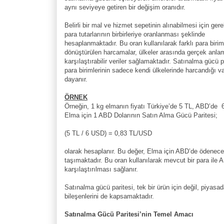
aynı seviyeye getiren bir değişim oranıdır.
Belirli bir mal ve hizmet sepetinin alınabilmesi için ger
para tutarlarının birbirleriye oranlanması şeklinde
hesaplanmaktadır. Bu oran kullanılarak farklı para birim
dönüştürülen harcamalar, ülkeler arasında gerçek anla
karşılaştırabilir veriler sağlamaktadır. Satınalma gücü p
para birimlerinin sadece kendi ülkelerinde harcandığı 
dayanır.
ÖRNEK
Örneğin, 1 kg elmanın fiyatı Türkiye’de 5 TL, ABD’de 
Elma için 1 ABD Dolarının Satın Alma Gücü Paritesi;
(5 TL / 6 USD) = 0,83 TL/USD
olarak hesaplanır. Bu değer, Elma için ABD’de ödenecek
taşımaktadır. Bu oran kullanılarak mevcut bir para ile 
karşılaştırılması sağlanır.
Satınalma gücü paritesi, tek bir ürün için değil, piya
bileşenlerini de kapsamaktadır.
Satınalma Gücü Paritesi’nin Temel Amacı