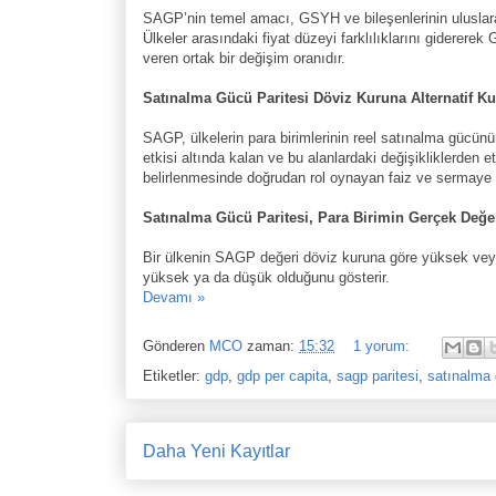
SAGP’nin temel amacı, GSYH ve bileşenlerinin uluslarara
Ülkeler arasındaki fiyat düzeyi farklılıklarını gidererek
veren ortak bir değişim oranıdır.
Satınalma Gücü Paritesi Döviz Kuruna Alternatif Ku
SAGP, ülkelerin para birimlerinin reel satınalma gücünün
etkisi altında kalan ve bu alanlardaki değişikliklerden 
belirlenmesinde doğrudan rol oynayan faiz ve sermaye h
Satınalma Gücü Paritesi, Para Birimin Gerçek Değeri
Bir ülkenin SAGP değeri döviz kuruna göre yüksek veya 
yüksek ya da düşük olduğunu gösterir.
Devamı »
Gönderen
MCO
zaman:
15:32
1 yorum:
Etiketler:
gdp
,
gdp per capita
,
sagp paritesi
,
satınalma 
Daha Yeni Kayıtlar