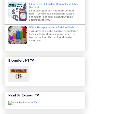
Libor Nedir? Libor'daki Değişimler ve Libor
Skandalı
Libor Libor (London Interbank Offered
Rate), Londra’daki kredibilitesi yüksek
bankaların, bankalar arası ABD doları
üzerinden borç v...
GSYH Hesaplamasında Sektörel Veriler
Tüik, gayri safi yurtiçi hasılayı hesaplarken
birçok kalemin değerini tahmin eder. Bu
kalemler sektörel bazlı olup, detayları
aşağıdaki ...
Bloomberg HT TV
Nasıl Bir Ekonomi TV