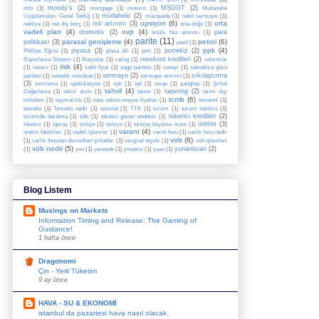
moody's
(2)
MSUGT
(2)
mfo
(1)
mortgage
(1)
motorin
(1)
Muhasebe
müdahele
(2)
Uygulamaları Genel Tebliğ
(1)
müzayede
(1)
nakit sermaye
(1)
opsiyon
(6)
orta
not artırımı
(3)
nakliye
(1)
net dış borç
(1)
orta doğu
(1)
vadeli plan
(4)
ovp
(4)
otomotiv
(2)
para
örtülü faiz artırımı
(1)
parite
(11)
parasal genişleme
(4)
petrol
(6)
politikası
(3)
pasif
(1)
ppk
(4)
piyasa
(3)
portekiz
(2)
Phillips Eğrisi
(1)
plaza dili
(1)
pmi
(1)
reeskont kredileri
(2)
Raporlama Sistemi
(1)
Rasyolar
(1)
rating
(1)
reformlar
risk
(4)
(1)
rezerv
(1)
sabit fiyat
(1)
sagp paritesi
(1)
sanayi
(1)
satınalma gücü
sermaye
(2)
sıkılaştırma
paritesi
(1)
sentetik mevduat
(1)
sermaye artırımı
(1)
(3)
sınırlama
(1)
spekülasyon
(1)
spk
(1)
spl
(1)
swap
(1)
şanghay
(1)
Şirket
tahvil
(4)
tapering
(2)
Değerleme
(1)
tahivl alımı
(1)
tanım
(1)
tarım dışı
tcmb
(6)
istihdam
(1)
taşımacılık
(1)
taze sebze-meyve fiyatları
(1)
temenni
(1)
temettü
(1)
Temettü nedir
(1)
teminat
(1)
TTK
(1)
turizm
(1)
turizm sektörü
(1)
tüketici kredileri
(2)
turizmde daralma
(1)
tüfe
(1)
tüketici güven endeksi
(1)
üretim
(3)
tüketim
(1)
tüpraş
(1)
türkçe
(1)
türkiye
(1)
türkiye büyüme oranı
(1)
varant
(4)
üretim faktörleri
(1)
vadeli işlemler
(1)
varlık fonu
(1)
varlık fonu nedir
vob
(6)
(1)
varlık fonunan devredilen şirketler
(1)
vergisel teşvik
(1)
vob işlemleri
vob nedir
(5)
yunanistan
(2)
(1)
yen
(1)
yenzede
(1)
yönetim
(1)
yuan
(1)
Blog Listem
Musings on Markets
Information Timing and Release: The Gaming of
Guidance!
1 hafta önce
Dragonomi
Çin - Yerli Tüketim
9 ay önce
HAVA - SU & EKONOMİ
istanbul da pazartesi hava nasıl olacak