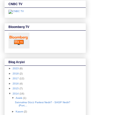
CNBC TV
Bloomberg TV
Blog Arşivi
►
2023
(6)
►
2018
(2)
►
2017
(12)
►
2016
(4)
►
2015
(7)
▼
2014
(16)
▼
Aralık
(1)
Satınalma Gücü Paritesi Nedir? - SAGP Nedir?
(Purc...
►
Kasım
(2)