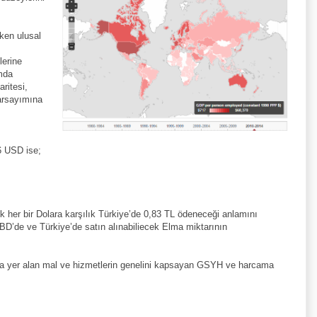
eken ulusal
lerine
mda
aritesi,
varsayımına
6 USD ise;
 her bir Dolara karşılık Türkiye’de 0,83 TL ödeneceği anlamını
ABD’de ve Türkiye’de satın alınabiliecek Elma miktarının
sada yer alan mal ve hizmetlerin genelini kapsayan GSYH ve harcama