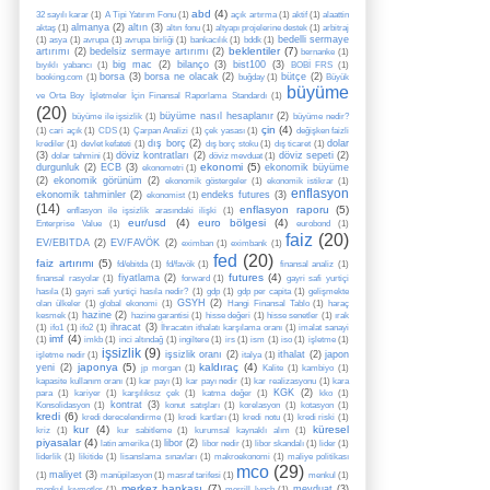
abd
(4)
32 sayılı karar
(1)
A Tipi Yatırım Fonu
(1)
açık artırma
(1)
aktif
(1)
alaattin
almanya
(2)
altın
(3)
aktaş
(1)
altın fonu
(1)
altyapı projelerine destek
(1)
arbitraj
bedelli sermaye
(1)
asya
(1)
avrupa
(1)
avrupa birliği
(1)
bankacılık
(1)
bddk
(1)
beklentiler
(7)
artırımı
(2)
bedelsiz sermaye artırımı
(2)
bernanke
(1)
big mac
(2)
bilanço
(3)
bist100
(3)
bıyıklı yabancı
(1)
BOBİ FRS
(1)
borsa
(3)
borsa ne olacak
(2)
bütçe
(2)
booking.com
(1)
buğday
(1)
Büyük
büyüme
ve Orta Boy İşletmeler İçin Finansal Raporlama Standardı
(1)
(20)
büyüme nasıl hesaplanır
(2)
büyüme ile işsizlik
(1)
büyüme nedir?
çin
(4)
(1)
cari açık
(1)
CDS
(1)
Çarpan Analizi
(1)
çek yasası
(1)
değişken faizli
dış borç
(2)
dolar
krediler
(1)
devlet kefateti
(1)
dış borç stoku
(1)
dış ticaret
(1)
(3)
döviz kontratları
(2)
döviz sepeti
(2)
dolar tahmini
(1)
döviz mevduat
(1)
ekonomi
(5)
durgunluk
(2)
ECB
(3)
ekonomik büyüme
ekonometri
(1)
(2)
ekonomik görünüm
(2)
ekonomik göstergeler
(1)
ekonomik istikrar
(1)
enflasyon
ekonomik tahminler
(2)
endeks futures
(3)
ekonomist
(1)
(14)
enflasyon raporu
(5)
enflasyon ile işsizlik arasındaki ilişki
(1)
eur/usd
(4)
euro bölgesi
(4)
Enterprise Value
(1)
eurobond
(1)
faiz
(20)
EV/EBITDA
(2)
EV/FAVÖK
(2)
eximban
(1)
eximbank
(1)
fed
(20)
faiz artırımı
(5)
fd/ebitda
(1)
fd/favök
(1)
finansal analiz
(1)
futures
(4)
fiyatlama
(2)
finansal rasyolar
(1)
forward
(1)
gayri safi yurtiçi
hasıla
(1)
gayri safi yurtiçi hasıla nedir?
(1)
gdp
(1)
gdp per capita
(1)
gelişmekte
GSYH
(2)
olan ülkeler
(1)
global ekonomi
(1)
Hangi Finansal Tablo
(1)
haraç
hazine
(2)
kesmek
(1)
hazine garantisi
(1)
hisse değeri
(1)
hisse senetler
(1)
ırak
ihracat
(3)
(1)
ifo1
(1)
ifo2
(1)
İhracatın ithalatı karşılama oranı
(1)
imalat sanayi
imf
(4)
(1)
imkb
(1)
inci altındağ
(1)
ingiltere
(1)
irs
(1)
ism
(1)
iso
(1)
işletme
(1)
işsizlik
(9)
işsizlik oranı
(2)
ithalat
(2)
japon
işletme nedir
(1)
italya
(1)
japonya
(5)
kaldıraç
(4)
yeni
(2)
jp morgan
(1)
Kalite
(1)
kambiyo
(1)
kapasite kullanım oranı
(1)
kar payı
(1)
kar payı nedir
(1)
kar realizasyonu
(1)
kara
KGK
(2)
para
(1)
kariyer
(1)
karşılıksız çek
(1)
katma değer
(1)
kko
(1)
kontrat
(3)
Konsolidasyon
(1)
konut satışları
(1)
korelasyon
(1)
kotasyon
(1)
kredi
(6)
kredi derecelendirme
(1)
kredi kartları
(1)
kredi notu
(1)
kredi riski
(1)
kur
(4)
küresel
kriz
(1)
kur sabitleme
(1)
kurumsal kaynaklı alım
(1)
piyasalar
(4)
libor
(2)
latin amerika
(1)
libor nedir
(1)
libor skandalı
(1)
lider
(1)
liderlik
(1)
likitide
(1)
lisanslama sınavları
(1)
makroekonomi
(1)
maliye politikası
mco
(29)
maliyet
(3)
(1)
manüpilasyon
(1)
masraf tarifesi
(1)
menkul
(1)
merkez bankası
(7)
mevduat
(3)
menkul kıymetler
(1)
merrill lynch
(1)