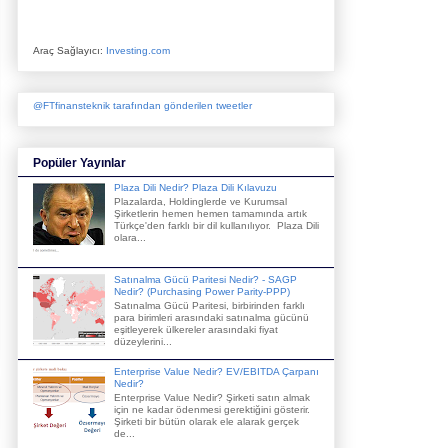
Araç Sağlayıcı:
Investing.com
@FTfinansteknik tarafından gönderilen tweetler
Popüler Yayınlar
Plaza Dili Nedir? Plaza Dili Kılavuzu
Plazalarda, Holdinglerde ve Kurumsal
Şirketlerin hemen hemen tamamında artık
Türkçe'den farklı bir dil kullanılıyor. Plaza Dili
olara...
Satınalma Gücü Paritesi Nedir? - SAGP
Nedir? (Purchasing Power Parity-PPP)
Satınalma Gücü Paritesi, birbirinden farklı
para birimleri arasındaki satınalma gücünü
eşitleyerek ülkereler arasındaki fiyat
düzeylerini...
Enterprise Value Nedir? EV/EBITDA Çarpanı
Nedir?
Enterprise Value Nedir? Şirketi satın almak
için ne kadar ödenmesi gerektiğini gösterir.
Şirketi bir bütün olarak ele alarak gerçek
de...