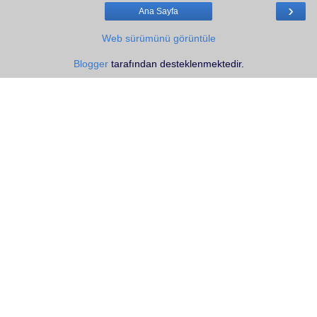
›
Ana Sayfa
Web sürümünü görüntüle
Blogger
tarafından desteklenmektedir.