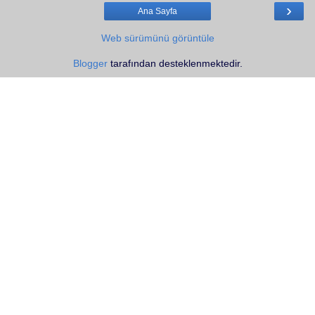
›
Ana Sayfa
Web sürümünü görüntüle
Blogger
tarafından desteklenmektedir.