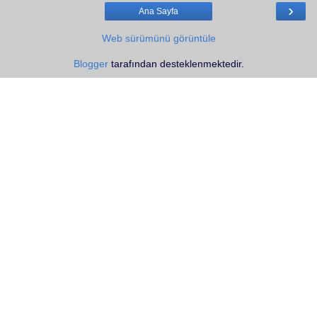
›
Ana Sayfa
Web sürümünü görüntüle
Blogger
tarafından desteklenmektedir.