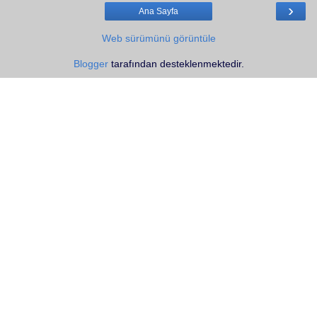
›
Ana Sayfa
Web sürümünü görüntüle
Blogger
tarafından desteklenmektedir.