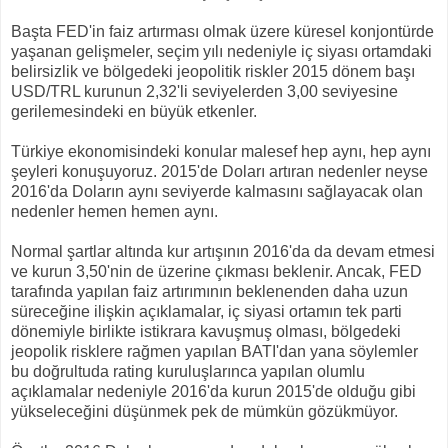
Başta FED'in faiz artırması olmak üzere küresel konjontürde
yaşanan gelişmeler, seçim yılı nedeniyle iç siyası ortamdaki
belirsizlik ve bölgedeki jeopolitik riskler 2015 dönem başı
USD/TRL kurunun 2,32'li seviyelerden 3,00 seviyesine
gerilemesindeki en büyük etkenler.
Türkiye ekonomisindeki konular malesef hep aynı, hep aynı
şeyleri konuşuyoruz. 2015'de Doları artıran nedenler neyse
2016'da Doların aynı seviyerde kalmasını sağlayacak olan
nedenler hemen hemen aynı.
Normal şartlar altında kur artışının 2016'da da devam etmesi
ve kurun 3,50'nin de üzerine çıkması beklenir. Ancak, FED
tarafında yapılan faiz artırımının beklenenden daha uzun
süreceğine ilişkin açıklamalar, iç siyasi ortamın tek parti
dönemiyle birlikte istikrara kavuşmuş olması, bölgedeki
jeopolik risklere rağmen yapılan BATI'dan yana söylemler
bu doğrultuda rating kuruluşlarınca yapılan olumlu
açıklamalar nedeniyle 2016'da kurun 2015'de olduğu gibi
yükseleceğini düşünmek pek de mümkün gözükmüyor.