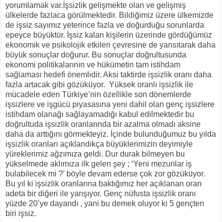
yorumlamak var.İşsizlik gelişmekte olan ve gelişmiş
ülkelerde fazlaca görülmektedir. Bildiğimiz üzere ülkemizde
de işsiz sayımız yeterince fazla ve doğurduğu sorunlarda
epeyce büyüktür. İşsiz kalan kişilerin üzerinde gördüğümüz
ekonomik ve psikolojik etkileri çevresine de yansıtarak daha
büyük sonuçlar doğurur. Bu sonuçlar doğrultusunda
ekonomi politikalarının ve hükümetin tam istihdam
sağlaması hedefi önemlidir. Aksi taktirde işsizlik oranı daha
fazla artacak gibi gözüküyor.
Yüksek oranlı işsizlik ile
mücadele eden Türkiye’nin özellikle son dönemlerde
işsizlere ve işgücü piyasasına yeni dahil olan genç işsizlere
istihdam olanağı sağlayamadığı kabul edilmektedir bu
doğrultuda işsizlik oranlarında bir azalma olmadı aksine
daha da arttığını görmekteyiz. İçinde bulunduğumuz bu yılda
işsizlik oranları açıklandıkça büyüklerimizin deyimiyle
yüreklerimiz ağzımıza geldi. Dur durak bilmeyen bu
yükselmede aklımıza ilk gelen şey ; ‘Yeni mezunlar iş
bulabilecek mi ?’ böyle devam ederse çok zor gözüküyor.
Bu yıl ki işsizlik oranlarına baktığımız her açıklanan oran
adeta bir diğeri ile yarışıyor. Genç nüfusta işsizlik oranı
yüzde 20’ye dayandı , yani bu demek oluyor ki 5 gençten
biri işsiz.