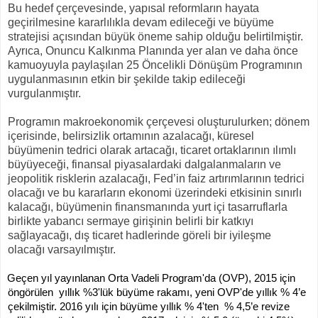
Bu hedef çerçevesinde, yapısal reformların hayata
geçirilmesine kararlılıkla devam edileceği ve büyüme
stratejisi açısından büyük öneme sahip olduğu belirtilmiştir.
Ayrıca, Onuncu Kalkınma Planında yer alan ve daha önce
kamuoyuyla paylaşılan 25 Öncelikli Dönüşüm Programının
uygulanmasının etkin bir şekilde takip edileceği
vurgulanmıştır.
Programın makroekonomik çerçevesi oluşturulurken; dönem
içerisinde, belirsizlik ortamının azalacağı, küresel
büyümenin tedrici olarak artacağı, ticaret ortaklarının ılımlı
büyüyeceği, finansal piyasalardaki dalgalanmaların ve
jeopolitik risklerin azalacağı, Fed’in faiz artırımlarının tedrici
olacağı ve bu kararların ekonomi üzerindeki etkisinin sınırlı
kalacağı, büyümenin finansmanında yurt içi tasarruflarla
birlikte yabancı sermaye girişinin belirli bir katkıyı
sağlayacağı, dış ticaret hadlerinde göreli bir iyileşme
olacağı varsayılmıştır.
Geçen yıl yayınlanan Orta Vadeli Program'da (OVP), 2015 için
öngörülen yıllık %3'lük büyüme rakamı, yeni OVP'de yıllık % 4’e
çekilmiştir. 2016 yılı için büyüme yıllık % 4'ten % 4,5’e revize