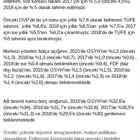
edilirken, söz konusu rakam 2017 yılı için % 5,0 (önceki 4,5%),
2018 için de % 5 olarak tahmin edilmiştir.
Önceki OVP'de bu yıl sonu için yıllık %7,6 olarak beklenen TÜFE
tahmini, yıllık %8,8'e, 2016 için yıllık %6,5'tan yıllık %7,5’a, 2017
için ise yıllık %5,5'ten %6,0'a çıkarılmıştır. 2018'de de TÜFE için
%5 tahmini aynı bırakılmıştır.
Merkezi yönetim bütçe açığının, 2015’de GSYH’nin %1,2 (önceki
%1,3), 2016’da %1,3 (önceki %0,7), 2017’de %1,0 (önceki %0,6) ,
2018’de ise %0,8 olması beklenirken (önceki %0,4), FDF (faiz
dışı fazla)’nin, 2015’de GSYH’nin %1,5 (önceki %1,5), 2016’da
%1,2 (önceki %1,8), 2017’de %1,4 (önceki %1,9) ve 2018’de
%1.4 (önceki %2,0) olması beklenmektedir.
AB tanımlı kamu borç stoğunun, 2015’de GSYH’nin %32,6’a
(önceki %34), 2016’da %31,7’e (önceki %32,8), 2017’de %30,5’e
(önceki %31,3) ve 2018’de %29,5’e (önceki %30) gerilemesi
beklenmektedir.
zetle; yüksek büyüme amaçlanırken, maliye politikası
gevşetiliyor. Enflasyon konusunda daha gerçekçi hedefler