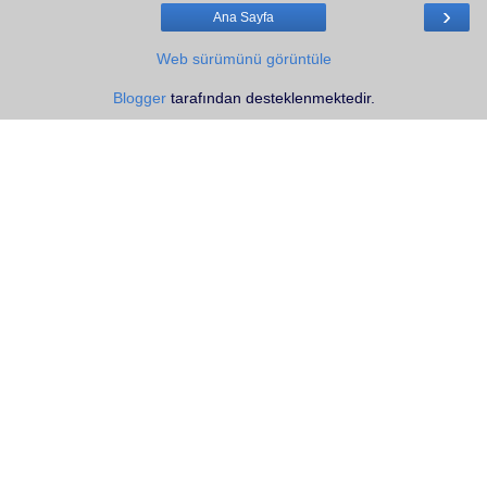
›
Ana Sayfa
Web sürümünü görüntüle
Blogger
tarafından desteklenmektedir.