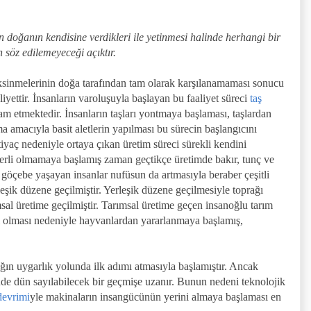
in doğanın kendisine verdikleri ile yetinmesi halinde herhangi bir
n söz edilemeyeceği açıktır.
ksinmelerinin doğa tarafından tam olarak karşılanamaması sonucu
liyettir. İnsanların varoluşuyla başlayan bu faaliyet süreci
taş
m etmektedir. İnsanların taşları yontmaya başlaması, taşlardan
 amacıyla basit aletlerin yapılması bu sürecin başlangıcını
yaç nedeniyle ortaya çıkan üretim süreci sürekli kendini
eterli olmamaya başlamış zaman geçtikçe üretimde bakır, tunç ve
 göçebe yaşayan insanlar nufüsun da artmasıyla beraber çeşitli
eşik düzene geçilmiştir. Yerleşik düzene geçilmesiyle toprağı
ımsal üretime geçilmiştir. Tarımsal üretime geçen insanoğlu tarım
ı olması nedeniyle hayvanlardan yararlanmaya başlamış,
ığın uygarlık yolunda ilk adımı atmasıyla başlamıştır. Ancak
de dün sayılabilecek bir geçmişe uzanır. Bunun nedeni teknolojik
devrimi
yle makinaların insangücünün yerini almaya başlaması en