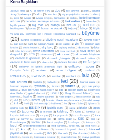
Konu Başlıkları
abd
(4)
32 sayılı karar
(1)
A Tipi Yatırım Fonu
(1)
açık artırma
(1)
aktif
(1)
alaattin
almanya
(2)
altın
(3)
aktaş
(1)
altın fonu
(1)
altyapı projelerine destek
(1)
arbitraj
bedelli sermaye
(1)
asya
(1)
avrupa
(1)
avrupa birliği
(1)
bankacılık
(1)
bddk
(1)
beklentiler
(7)
artırımı
(2)
bedelsiz sermaye artırımı
(2)
bernanke
(1)
big mac
(2)
bilanço
(3)
bist100
(3)
bıyıklı yabancı
(1)
BOBİ FRS
(1)
borsa
(3)
borsa ne olacak
(2)
bütçe
(2)
booking.com
(1)
buğday
(1)
Büyük
büyüme
ve Orta Boy İşletmeler İçin Finansal Raporlama Standardı
(1)
(20)
büyüme nasıl hesaplanır
(2)
büyüme ile işsizlik
(1)
büyüme nedir?
çin
(4)
(1)
cari açık
(1)
CDS
(1)
Çarpan Analizi
(1)
çek yasası
(1)
değişken faizli
dış borç
(2)
dolar
krediler
(1)
devlet kefateti
(1)
dış borç stoku
(1)
dış ticaret
(1)
(3)
döviz kontratları
(2)
döviz sepeti
(2)
dolar tahmini
(1)
döviz mevduat
(1)
ekonomi
(5)
durgunluk
(2)
ECB
(3)
ekonomik büyüme
ekonometri
(1)
(2)
ekonomik görünüm
(2)
ekonomik göstergeler
(1)
ekonomik istikrar
(1)
enflasyon
ekonomik tahminler
(2)
endeks futures
(3)
ekonomist
(1)
(14)
enflasyon raporu
(5)
enflasyon ile işsizlik arasındaki ilişki
(1)
eur/usd
(4)
euro bölgesi
(4)
Enterprise Value
(1)
eurobond
(1)
faiz
(20)
EV/EBITDA
(2)
EV/FAVÖK
(2)
eximban
(1)
eximbank
(1)
fed
(20)
faiz artırımı
(5)
fd/ebitda
(1)
fd/favök
(1)
finansal analiz
(1)
futures
(4)
fiyatlama
(2)
finansal rasyolar
(1)
forward
(1)
gayri safi yurtiçi
hasıla
(1)
gayri safi yurtiçi hasıla nedir?
(1)
gdp
(1)
gdp per capita
(1)
gelişmekte
GSYH
(2)
olan ülkeler
(1)
global ekonomi
(1)
Hangi Finansal Tablo
(1)
haraç
hazine
(2)
kesmek
(1)
hazine garantisi
(1)
hisse değeri
(1)
hisse senetler
(1)
ırak
ihracat
(3)
(1)
ifo1
(1)
ifo2
(1)
İhracatın ithalatı karşılama oranı
(1)
imalat sanayi
imf
(4)
(1)
imkb
(1)
inci altındağ
(1)
ingiltere
(1)
irs
(1)
ism
(1)
iso
(1)
işletme
(1)
işsizlik
(9)
işsizlik oranı
(2)
ithalat
(2)
japon
işletme nedir
(1)
italya
(1)
japonya
(5)
kaldıraç
(4)
yeni
(2)
jp morgan
(1)
Kalite
(1)
kambiyo
(1)
kapasite kullanım oranı
(1)
kar payı
(1)
kar payı nedir
(1)
kar realizasyonu
(1)
kara
KGK
(2)
para
(1)
kariyer
(1)
karşılıksız çek
(1)
katma değer
(1)
kko
(1)
kontrat
(3)
Konsolidasyon
(1)
konut satışları
(1)
korelasyon
(1)
kotasyon
(1)
kredi
(6)
kredi derecelendirme
(1)
kredi kartları
(1)
kredi notu
(1)
kredi riski
(1)
kur
(4)
küresel
kriz
(1)
kur sabitleme
(1)
kurumsal kaynaklı alım
(1)
piyasalar
(4)
libor
(2)
latin amerika
(1)
libor nedir
(1)
libor skandalı
(1)
lider
(1)
liderlik
(1)
likitide
(1)
lisanslama sınavları
(1)
makroekonomi
(1)
maliye politikası