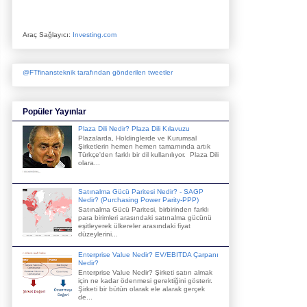
Araç Sağlayıcı:
Investing.com
@FTfinansteknik tarafından gönderilen tweetler
Popüler Yayınlar
Plaza Dili Nedir? Plaza Dili Kılavuzu
Plazalarda, Holdinglerde ve Kurumsal
Şirketlerin hemen hemen tamamında artık
Türkçe'den farklı bir dil kullanılıyor. Plaza Dili
olara...
Satınalma Gücü Paritesi Nedir? - SAGP
Nedir? (Purchasing Power Parity-PPP)
Satınalma Gücü Paritesi, birbirinden farklı
para birimleri arasındaki satınalma gücünü
eşitleyerek ülkereler arasındaki fiyat
düzeylerini...
Enterprise Value Nedir? EV/EBITDA Çarpanı
Nedir?
Enterprise Value Nedir? Şirketi satın almak
için ne kadar ödenmesi gerektiğini gösterir.
Şirketi bir bütün olarak ele alarak gerçek
de...