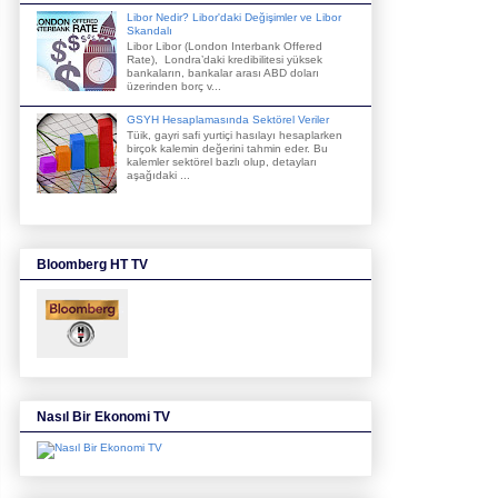
Libor Nedir? Libor'daki Değişimler ve Libor
Skandalı
Libor Libor (London Interbank Offered
Rate), Londra’daki kredibilitesi yüksek
bankaların, bankalar arası ABD doları
üzerinden borç v...
GSYH Hesaplamasında Sektörel Veriler
Tüik, gayri safi yurtiçi hasılayı hesaplarken
birçok kalemin değerini tahmin eder. Bu
kalemler sektörel bazlı olup, detayları
aşağıdaki ...
Bloomberg HT TV
Nasıl Bir Ekonomi TV