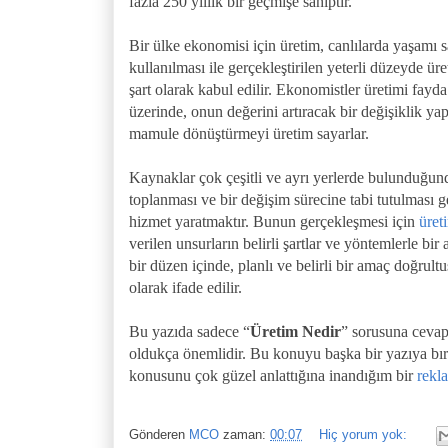
fazla 250 yıllık bir geçmişe sahiptir.
Bir ülke ekonomisi için üretim, canlılarda yaşamı 
kullanılması ile gerçekleştirilen yeterli düzeyde ür
şart olarak kabul edilir. Ekonomistler üretimi fayda
üzerinde, onun değerini artıracak bir değişiklik 
mamule dönüştürmeyi üretim sayarlar.
Kaynaklar çok çeşitli ve ayrı yerlerde bulunduğunda
toplanması ve bir değişim sürecine tabi tutulması
hizmet yaratmaktır. Bunun gerçekleşmesi için
üret
verilen unsurların belirli şartlar ve yöntemlerle bi
bir düzen içinde, planlı ve belirli bir amaç doğrult
olarak ifade edilir.
Bu yazıda sadece “
Üretim Nedir
” sorusuna cevap
oldukça önemlidir. Bu konuyu başka bir yazıya b
konusunu çok güzel anlattığına inandığım bir
rekla
Gönderen
MCO
zaman:
00:07
Hiç yorum yok: