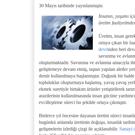
30 Mayıs tarihinde yayınlanmıştır.
İnsanın, yaşa
mı iç
üretim faaliyetinde
Üretim, insan gere
ortaya çıkan bir faa
devri
nden beri deva
savunma ve avlanma
oluşturmaktadır. Savunma ve avlanma amacıyla ihti
geliştirmeye devam etmiş, taştan yapılan aletler y
demir kullanılmaya başlanmıştır. Dağınık bir halde
topluluklar oluşturmaya başlamış, yavaş yavaş yerl
ekmek suretiyle birtakım ürünler yetiştirilerek tar
arazilerinin kullanılmasında insan gücüne yardımc
evcilleştirme süreci bu şekilde ortaya çıkmıştır.
Binlerce yıl öncesine dayanan üretim süreci insanl
bugünkü anlamda üretimin doğuşu, insanlık tarihin
gelişmelerin izlediği çizgi ile açıklanabilir.
Sanayi 