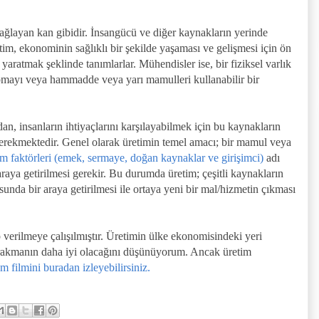
sağlayan kan gibidir. İnsangücü ve diğer kaynakların yerinde
etim, ekonominin sağlıklı bir şekilde yaşaması ve gelişmesi için ön
 yaratmak şeklinde tanımlarlar. Mühendisler ise, bir fiziksel varlık
yapmayı veya hammadde veya yarı mamulleri kullanabilir bir
n, insanların ihtiyaçlarını karşılayabilmek için bu kaynakların
 gerekmektedir. Genel olarak üretimin temel amacı; bir mamul veya
im faktörleri (emek, sermaye, doğan kaynaklar ve girişimci)
adı
r araya getirilmesi gerekir. Bu durumda üretim; çeşitli kaynakların
usunda bir araya getirilmesi ile ortaya yeni bir mal/hizmetin çıkması
 verilmeye çalışılmıştır. Üretimin ülke ekonomisindeki yeri
ırakmanın daha iyi olacağını düşünüyorum. Ancak üretim
m filmini buradan izleyebilirsiniz.