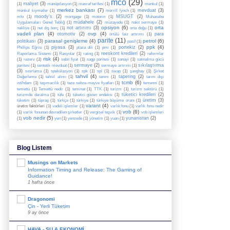
mco
(29)
maliyet
(3)
(1)
manüpilasyon
(1)
masraf tarifesi
(1)
menkul
(1)
merkez bankası
(7)
mevduat
(3)
menkul kıymetler
(1)
merrill lynch
(1)
moody's
(2)
MSUGT
(2)
mfo
(1)
mortgage
(1)
motorin
(1)
Muhasebe
müdahele
(2)
Uygulamaları Genel Tebliğ
(1)
müzayede
(1)
nakit sermaye
(1)
opsiyon
(6)
orta
not artırımı
(3)
nakliye
(1)
net dış borç
(1)
orta doğu
(1)
vadeli plan
(4)
ovp
(4)
otomotiv
(2)
para
örtülü faiz artırımı
(1)
parite
(11)
parasal genişleme
(4)
petrol
(6)
politikası
(3)
pasif
(1)
ppk
(4)
piyasa
(3)
portekiz
(2)
Phillips Eğrisi
(1)
plaza dili
(1)
pmi
(1)
reeskont kredileri
(2)
Raporlama Sistemi
(1)
Rasyolar
(1)
rating
(1)
reformlar
risk
(4)
(1)
rezerv
(1)
sabit fiyat
(1)
sagp paritesi
(1)
sanayi
(1)
satınalma gücü
sermaye
(2)
sıkılaştırma
paritesi
(1)
sentetik mevduat
(1)
sermaye artırımı
(1)
(3)
sınırlama
(1)
spekülasyon
(1)
spk
(1)
spl
(1)
swap
(1)
şanghay
(1)
Şirket
tahvil
(4)
tapering
(2)
Değerleme
(1)
tahivl alımı
(1)
tanım
(1)
tarım dışı
tcmb
(6)
istihdam
(1)
taşımacılık
(1)
taze sebze-meyve fiyatları
(1)
temenni
(1)
temettü
(1)
Temettü nedir
(1)
teminat
(1)
TTK
(1)
turizm
(1)
turizm sektörü
(1)
tüketici kredileri
(2)
turizmde daralma
(1)
tüfe
(1)
tüketici güven endeksi
(1)
üretim
(3)
tüketim
(1)
tüpraş
(1)
türkçe
(1)
türkiye
(1)
türkiye büyüme oranı
(1)
varant
(4)
üretim faktörleri
(1)
vadeli işlemler
(1)
varlık fonu
(1)
varlık fonu nedir
vob
(6)
(1)
varlık fonunan devredilen şirketler
(1)
vergisel teşvik
(1)
vob işlemleri
vob nedir
(5)
yunanistan
(2)
(1)
yen
(1)
yenzede
(1)
yönetim
(1)
yuan
(1)
Blog Listem
Musings on Markets
Information Timing and Release: The Gaming of
Guidance!
1 hafta önce
Dragonomi
Çin - Yerli Tüketim
9 ay önce
HAVA - SU & EKONOMİ