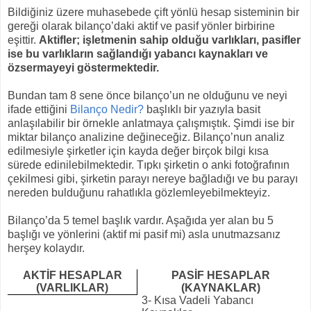
Bildiğiniz üzere muhasebede
çift yönlü hesap sisteminin bir
gereği olarak bilanço’daki aktif ve pasif yönler birbirine
eşittir.
Aktifler; işletmenin sahip olduğu varlıkları, pasifler
ise bu varlıkların sağlandığı yabancı kaynakları ve
özsermayeyi göstermektedir.
Bundan tam 8 sene önce bilanço’un ne olduğunu ve neyi
ifade ettiğini
Bilanço Nedir?
başlıklı bir yazıyla basit
anlaşılabilir bir örnekle anlatmaya çalışmıştık. Şimdi ise bir
miktar bilanço analizine değineceğiz. Bilanço’nun analiz
edilmesiyle şirketler için kayda değer birçok bilgi kısa
sürede edinilebilmektedir. Tıpkı şirketin o anki fotoğrafının
çekilmesi gibi, şirketin parayı nereye bağladığı ve bu parayı
nereden bulduğunu rahatlıkla gözlemleyebilmekteyiz.
Bilanço’da 5 temel başlık vardır. Aşağıda yer alan bu 5
başlığı ve yönlerini (aktif mi pasif mi) asla unutmazsanız
herşey kolaydır.
AKTİF HESAPLAR
PASİF HESAPLAR
(VARLIKLAR)
(KAYNAKLAR)
3- Kısa Vadeli Yabancı