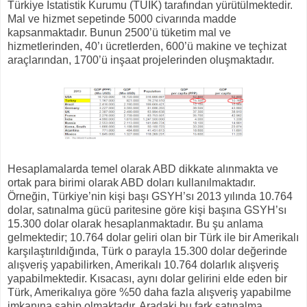
Türkiye İstatistik Kurumu (TÜİK) tarafından yürütülmektedir.
Mal ve hizmet sepetinde 5000 civarında madde
kapsanmaktadır. Bunun 2500’ü tüketim mal ve
hizmetlerinden, 40’ı ücretlerden, 600’ü makine ve teçhizat
araçlarından, 1700’ü inşaat projelerinden oluşmaktadır.
Hesaplamalarda temel olarak ABD dikkate alınmakta ve
ortak para birimi olarak ABD doları kullanılmaktadır.
Örneğin, Türkiye’nin kişi başı GSYH’sı 2013 yılında 10.764
dolar, satınalma gücü paritesine göre kişi başına GSYH’sı
15.300 dolar olarak hesaplanmaktadır. Bu şu anlama
gelmektedir; 10.764 dolar geliri olan bir Türk ile bir Amerikalı
karşılaştırıldığında, Türk o parayla 15.300 dolar değerinde
alışveriş yapabilirken, Amerikalı 10.764 dolarlık alışveriş
yapabilmektedir. Kısacası, aynı dolar gelirini elde eden bir
Türk, Amerikalıya göre %50 daha fazla alışveriş yapabilme
imkanına sahip olmaktadır. Aradaki bu fark satınalma