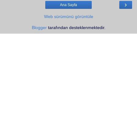
›
Ana Sayfa
Web sürümünü görüntüle
Blogger
tarafından desteklenmektedir.