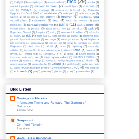
mco
(29)
maliyet
(3)
(1)
manüpilasyon
(1)
masraf tarifesi
(1)
menkul
(1)
merkez bankası
(7)
mevduat
(3)
menkul kıymetler
(1)
merrill lynch
(1)
moody's
(2)
MSUGT
(2)
mfo
(1)
mortgage
(1)
motorin
(1)
Muhasebe
müdahele
(2)
Uygulamaları Genel Tebliğ
(1)
müzayede
(1)
nakit sermaye
(1)
opsiyon
(6)
orta
not artırımı
(3)
nakliye
(1)
net dış borç
(1)
orta doğu
(1)
vadeli plan
(4)
ovp
(4)
otomotiv
(2)
para
örtülü faiz artırımı
(1)
parite
(11)
parasal genişleme
(4)
petrol
(6)
politikası
(3)
pasif
(1)
ppk
(4)
piyasa
(3)
portekiz
(2)
Phillips Eğrisi
(1)
plaza dili
(1)
pmi
(1)
reeskont kredileri
(2)
Raporlama Sistemi
(1)
Rasyolar
(1)
rating
(1)
reformlar
risk
(4)
(1)
rezerv
(1)
sabit fiyat
(1)
sagp paritesi
(1)
sanayi
(1)
satınalma gücü
sermaye
(2)
sıkılaştırma
paritesi
(1)
sentetik mevduat
(1)
sermaye artırımı
(1)
(3)
sınırlama
(1)
spekülasyon
(1)
spk
(1)
spl
(1)
swap
(1)
şanghay
(1)
Şirket
tahvil
(4)
tapering
(2)
Değerleme
(1)
tahivl alımı
(1)
tanım
(1)
tarım dışı
tcmb
(6)
istihdam
(1)
taşımacılık
(1)
taze sebze-meyve fiyatları
(1)
temenni
(1)
temettü
(1)
Temettü nedir
(1)
teminat
(1)
TTK
(1)
turizm
(1)
turizm sektörü
(1)
tüketici kredileri
(2)
turizmde daralma
(1)
tüfe
(1)
tüketici güven endeksi
(1)
üretim
(3)
tüketim
(1)
tüpraş
(1)
türkçe
(1)
türkiye
(1)
türkiye büyüme oranı
(1)
varant
(4)
üretim faktörleri
(1)
vadeli işlemler
(1)
varlık fonu
(1)
varlık fonu nedir
vob
(6)
(1)
varlık fonunan devredilen şirketler
(1)
vergisel teşvik
(1)
vob işlemleri
vob nedir
(5)
yunanistan
(2)
(1)
yen
(1)
yenzede
(1)
yönetim
(1)
yuan
(1)
Blog Listem
Musings on Markets
Information Timing and Release: The Gaming of
Guidance!
1 hafta önce
Dragonomi
Çin - Yerli Tüketim
9 ay önce
HAVA - SU & EKONOMİ