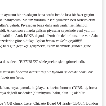
 aynısını bir arkadaşım bana sordu bende kısa bir özet geçtim.
ına inanıyorum. Malum yurdum insanı yıllardan beri birikimlerini
altın’a yatırdı. Piyasadan biraz daha anlayanlar ise; İstanbul
di. Ancak son yıllarda gelişen piyasalar sayesinde yeni yatırım
ldı tabiî ki. Artık İMKB dışında, İzmir’de de bir borsamız var. Adı;
zerlerine göre oldukça
"işlem hacmi ve ürün çeşitliliği
05) beri gün geçtikçe gelişmekte, işlem hacminde günden güne
sa da sadece
"FUTURES"
sözleşmeler işlem görmektedir.
r varlığın önceden belirlenmiş bir fiyattan gelecekte belirli bir
l sözleşmelerdir.
ün (kakao, soya, pamuk, buğday…), hazine bonusu (DİBS…), borsa
 değerli madenler (alüminyum, bakır, altın…) olabilir.
iye’de VOB olmak üzere, Chicago Board Of Trade (CBOT), London