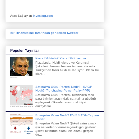
Araç Sağlayıcı:
Investing.com
@FTfinansteknik tarafından gönderilen tweetler
Popüler Yayınlar
Plaza Dili Nedir? Plaza Dili Kılavuzu
Plazalarda, Holdinglerde ve Kurumsal
Şirketlerin hemen hemen tamamında artık
Türkçe'den farklı bir dil kullanılıyor. Plaza Dili
olara...
Satınalma Gücü Paritesi Nedir? - SAGP
Nedir? (Purchasing Power Parity-PPP)
Satınalma Gücü Paritesi, birbirinden farklı
para birimleri arasındaki satınalma gücünü
eşitleyerek ülkereler arasındaki fiyat
düzeylerini...
Enterprise Value Nedir? EV/EBITDA Çarpanı
Nedir?
Enterprise Value Nedir? Şirketi satın almak
için ne kadar ödenmesi gerektiğini gösterir.
Şirketi bir bütün olarak ele alarak gerçek
de...