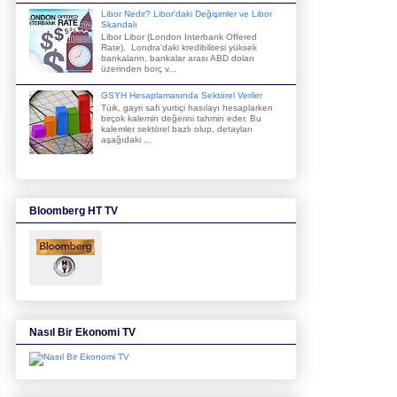
Libor Nedir? Libor'daki Değişimler ve Libor
Skandalı
Libor Libor (London Interbank Offered
Rate), Londra’daki kredibilitesi yüksek
bankaların, bankalar arası ABD doları
üzerinden borç v...
GSYH Hesaplamasında Sektörel Veriler
Tüik, gayri safi yurtiçi hasılayı hesaplarken
birçok kalemin değerini tahmin eder. Bu
kalemler sektörel bazlı olup, detayları
aşağıdaki ...
Bloomberg HT TV
Nasıl Bir Ekonomi TV