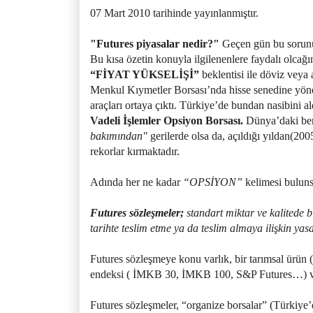
07 Mart 2010 tarihinde yayınlanmıştır.
"Futures piyasalar nedir?"
Geçen gün bu sorunun
Bu kısa özetin konuyla ilgilenenlere faydalı olcağ
“FİYAT YÜKSELİŞİ”
beklentisi ile döviz veya 
Menkul Kıymetler Borsası’nda hisse senedine yönel
araçları ortaya çıktı. Türkiye’de bundan nasibini a
Vadeli İşlemler Opsiyon Borsası.
Dünya’daki ben
bakımından"
gerilerde olsa da, açıldığı yıldan(20
rekorlar kırmaktadır.
Adında her ne kadar
“OPSİYON”
kelimesi bulun
Futures sözleşmeler;
standart miktar ve kalitede bi
tarihte teslim etme ya da teslim almaya ilişkin yasa
Futures sözleşmeye konu varlık, bir tarımsal ür
endeksi ( İMKB 30, İMKB 100, S&P Futures…) veya
Futures sözleşmeler, “organize borsalar” (Türk