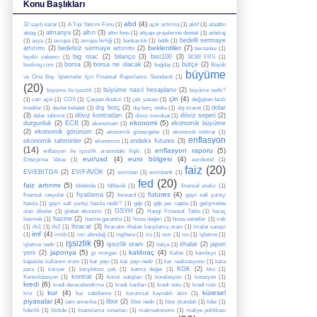
Konu Başlıkları
abd
(4)
32 sayılı karar
(1)
A Tipi Yatırım Fonu
(1)
açık artırma
(1)
aktif
(1)
alaattin
almanya
(2)
altın
(3)
aktaş
(1)
altın fonu
(1)
altyapı projelerine destek
(1)
arbitraj
bedelli sermaye
(1)
asya
(1)
avrupa
(1)
avrupa birliği
(1)
bankacılık
(1)
bddk
(1)
beklentiler
(7)
artırımı
(2)
bedelsiz sermaye artırımı
(2)
bernanke
(1)
big mac
(2)
bilanço
(3)
bist100
(3)
bıyıklı yabancı
(1)
BOBİ FRS
(1)
borsa
(3)
borsa ne olacak
(2)
bütçe
(2)
booking.com
(1)
buğday
(1)
Büyük
büyüme
ve Orta Boy İşletmeler İçin Finansal Raporlama Standardı
(1)
(20)
büyüme nasıl hesaplanır
(2)
büyüme ile işsizlik
(1)
büyüme nedir?
çin
(4)
(1)
cari açık
(1)
CDS
(1)
Çarpan Analizi
(1)
çek yasası
(1)
değişken faizli
dış borç
(2)
dolar
krediler
(1)
devlet kefateti
(1)
dış borç stoku
(1)
dış ticaret
(1)
(3)
döviz kontratları
(2)
döviz sepeti
(2)
dolar tahmini
(1)
döviz mevduat
(1)
ekonomi
(5)
durgunluk
(2)
ECB
(3)
ekonomik büyüme
ekonometri
(1)
(2)
ekonomik görünüm
(2)
ekonomik göstergeler
(1)
ekonomik istikrar
(1)
enflasyon
ekonomik tahminler
(2)
endeks futures
(3)
ekonomist
(1)
(14)
enflasyon raporu
(5)
enflasyon ile işsizlik arasındaki ilişki
(1)
eur/usd
(4)
euro bölgesi
(4)
Enterprise Value
(1)
eurobond
(1)
faiz
(20)
EV/EBITDA
(2)
EV/FAVÖK
(2)
eximban
(1)
eximbank
(1)
fed
(20)
faiz artırımı
(5)
fd/ebitda
(1)
fd/favök
(1)
finansal analiz
(1)
futures
(4)
fiyatlama
(2)
finansal rasyolar
(1)
forward
(1)
gayri safi yurtiçi
hasıla
(1)
gayri safi yurtiçi hasıla nedir?
(1)
gdp
(1)
gdp per capita
(1)
gelişmekte
GSYH
(2)
olan ülkeler
(1)
global ekonomi
(1)
Hangi Finansal Tablo
(1)
haraç
hazine
(2)
kesmek
(1)
hazine garantisi
(1)
hisse değeri
(1)
hisse senetler
(1)
ırak
ihracat
(3)
(1)
ifo1
(1)
ifo2
(1)
İhracatın ithalatı karşılama oranı
(1)
imalat sanayi
imf
(4)
(1)
imkb
(1)
inci altındağ
(1)
ingiltere
(1)
irs
(1)
ism
(1)
iso
(1)
işletme
(1)
işsizlik
(9)
işsizlik oranı
(2)
ithalat
(2)
japon
işletme nedir
(1)
italya
(1)
japonya
(5)
kaldıraç
(4)
yeni
(2)
jp morgan
(1)
Kalite
(1)
kambiyo
(1)
kapasite kullanım oranı
(1)
kar payı
(1)
kar payı nedir
(1)
kar realizasyonu
(1)
kara
KGK
(2)
para
(1)
kariyer
(1)
karşılıksız çek
(1)
katma değer
(1)
kko
(1)
kontrat
(3)
Konsolidasyon
(1)
konut satışları
(1)
korelasyon
(1)
kotasyon
(1)
kredi
(6)
kredi derecelendirme
(1)
kredi kartları
(1)
kredi notu
(1)
kredi riski
(1)
kur
(4)
küresel
kriz
(1)
kur sabitleme
(1)
kurumsal kaynaklı alım
(1)
piyasalar
(4)
libor
(2)
latin amerika
(1)
libor nedir
(1)
libor skandalı
(1)
lider
(1)
liderlik
(1)
likitide
(1)
lisanslama sınavları
(1)
makroekonomi
(1)
maliye politikası