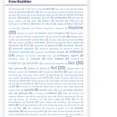
Konu Başlıkları
abd
(4)
32 sayılı karar
(1)
A Tipi Yatırım Fonu
(1)
açık artırma
(1)
aktif
(1)
alaattin
almanya
(2)
altın
(3)
aktaş
(1)
altın fonu
(1)
altyapı projelerine destek
(1)
arbitraj
bedelli sermaye
(1)
asya
(1)
avrupa
(1)
avrupa birliği
(1)
bankacılık
(1)
bddk
(1)
beklentiler
(7)
artırımı
(2)
bedelsiz sermaye artırımı
(2)
bernanke
(1)
big mac
(2)
bilanço
(3)
bist100
(3)
bıyıklı yabancı
(1)
BOBİ FRS
(1)
borsa
(3)
borsa ne olacak
(2)
bütçe
(2)
booking.com
(1)
buğday
(1)
Büyük
büyüme
ve Orta Boy İşletmeler İçin Finansal Raporlama Standardı
(1)
(20)
büyüme nasıl hesaplanır
(2)
büyüme ile işsizlik
(1)
büyüme nedir?
çin
(4)
(1)
cari açık
(1)
CDS
(1)
Çarpan Analizi
(1)
çek yasası
(1)
değişken faizli
dış borç
(2)
dolar
krediler
(1)
devlet kefateti
(1)
dış borç stoku
(1)
dış ticaret
(1)
(3)
döviz kontratları
(2)
döviz sepeti
(2)
dolar tahmini
(1)
döviz mevduat
(1)
ekonomi
(5)
durgunluk
(2)
ECB
(3)
ekonomik büyüme
ekonometri
(1)
(2)
ekonomik görünüm
(2)
ekonomik göstergeler
(1)
ekonomik istikrar
(1)
enflasyon
ekonomik tahminler
(2)
endeks futures
(3)
ekonomist
(1)
(14)
enflasyon raporu
(5)
enflasyon ile işsizlik arasındaki ilişki
(1)
eur/usd
(4)
euro bölgesi
(4)
Enterprise Value
(1)
eurobond
(1)
faiz
(20)
EV/EBITDA
(2)
EV/FAVÖK
(2)
eximban
(1)
eximbank
(1)
fed
(20)
faiz artırımı
(5)
fd/ebitda
(1)
fd/favök
(1)
finansal analiz
(1)
futures
(4)
fiyatlama
(2)
finansal rasyolar
(1)
forward
(1)
gayri safi yurtiçi
hasıla
(1)
gayri safi yurtiçi hasıla nedir?
(1)
gdp
(1)
gdp per capita
(1)
gelişmekte
GSYH
(2)
olan ülkeler
(1)
global ekonomi
(1)
Hangi Finansal Tablo
(1)
haraç
hazine
(2)
kesmek
(1)
hazine garantisi
(1)
hisse değeri
(1)
hisse senetler
(1)
ırak
ihracat
(3)
(1)
ifo1
(1)
ifo2
(1)
İhracatın ithalatı karşılama oranı
(1)
imalat sanayi
imf
(4)
(1)
imkb
(1)
inci altındağ
(1)
ingiltere
(1)
irs
(1)
ism
(1)
iso
(1)
işletme
(1)
işsizlik
(9)
işsizlik oranı
(2)
ithalat
(2)
japon
işletme nedir
(1)
italya
(1)
japonya
(5)
kaldıraç
(4)
yeni
(2)
jp morgan
(1)
Kalite
(1)
kambiyo
(1)
kapasite kullanım oranı
(1)
kar payı
(1)
kar payı nedir
(1)
kar realizasyonu
(1)
kara
KGK
(2)
para
(1)
kariyer
(1)
karşılıksız çek
(1)
katma değer
(1)
kko
(1)
kontrat
(3)
Konsolidasyon
(1)
konut satışları
(1)
korelasyon
(1)
kotasyon
(1)
kredi
(6)
kredi derecelendirme
(1)
kredi kartları
(1)
kredi notu
(1)
kredi riski
(1)
kur
(4)
küresel
kriz
(1)
kur sabitleme
(1)
kurumsal kaynaklı alım
(1)
piyasalar
(4)
libor
(2)
latin amerika
(1)
libor nedir
(1)
libor skandalı
(1)
lider
(1)
liderlik
(1)
likitide
(1)
lisanslama sınavları
(1)
makroekonomi
(1)
maliye politikası