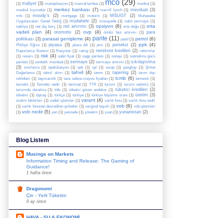
mco
(29)
maliyet
(3)
(1)
manüpilasyon
(1)
masraf tarifesi
(1)
menkul
(1)
merkez bankası
(7)
mevduat
(3)
menkul kıymetler
(1)
merrill lynch
(1)
moody's
(2)
MSUGT
(2)
mfo
(1)
mortgage
(1)
motorin
(1)
Muhasebe
müdahele
(2)
Uygulamaları Genel Tebliğ
(1)
müzayede
(1)
nakit sermaye
(1)
opsiyon
(6)
orta
not artırımı
(3)
nakliye
(1)
net dış borç
(1)
orta doğu
(1)
vadeli plan
(4)
ovp
(4)
otomotiv
(2)
para
örtülü faiz artırımı
(1)
parite
(11)
parasal genişleme
(4)
petrol
(6)
politikası
(3)
pasif
(1)
ppk
(4)
piyasa
(3)
portekiz
(2)
Phillips Eğrisi
(1)
plaza dili
(1)
pmi
(1)
reeskont kredileri
(2)
Raporlama Sistemi
(1)
Rasyolar
(1)
rating
(1)
reformlar
risk
(4)
(1)
rezerv
(1)
sabit fiyat
(1)
sagp paritesi
(1)
sanayi
(1)
satınalma gücü
sermaye
(2)
sıkılaştırma
paritesi
(1)
sentetik mevduat
(1)
sermaye artırımı
(1)
(3)
sınırlama
(1)
spekülasyon
(1)
spk
(1)
spl
(1)
swap
(1)
şanghay
(1)
Şirket
tahvil
(4)
tapering
(2)
Değerleme
(1)
tahivl alımı
(1)
tanım
(1)
tarım dışı
tcmb
(6)
istihdam
(1)
taşımacılık
(1)
taze sebze-meyve fiyatları
(1)
temenni
(1)
temettü
(1)
Temettü nedir
(1)
teminat
(1)
TTK
(1)
turizm
(1)
turizm sektörü
(1)
tüketici kredileri
(2)
turizmde daralma
(1)
tüfe
(1)
tüketici güven endeksi
(1)
üretim
(3)
tüketim
(1)
tüpraş
(1)
türkçe
(1)
türkiye
(1)
türkiye büyüme oranı
(1)
varant
(4)
üretim faktörleri
(1)
vadeli işlemler
(1)
varlık fonu
(1)
varlık fonu nedir
vob
(6)
(1)
varlık fonunan devredilen şirketler
(1)
vergisel teşvik
(1)
vob işlemleri
vob nedir
(5)
yunanistan
(2)
(1)
yen
(1)
yenzede
(1)
yönetim
(1)
yuan
(1)
Blog Listem
Musings on Markets
Information Timing and Release: The Gaming of
Guidance!
1 hafta önce
Dragonomi
Çin - Yerli Tüketim
9 ay önce
HAVA - SU & EKONOMİ