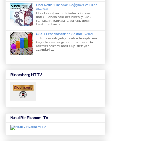
Libor Nedir? Libor'daki Değişimler ve Libor
Skandalı
Libor Libor (London Interbank Offered
Rate), Londra’daki kredibilitesi yüksek
bankaların, bankalar arası ABD doları
üzerinden borç v...
GSYH Hesaplamasında Sektörel Veriler
Tüik, gayri safi yurtiçi hasılayı hesaplarken
birçok kalemin değerini tahmin eder. Bu
kalemler sektörel bazlı olup, detayları
aşağıdaki ...
Bloomberg HT TV
Nasıl Bir Ekonomi TV