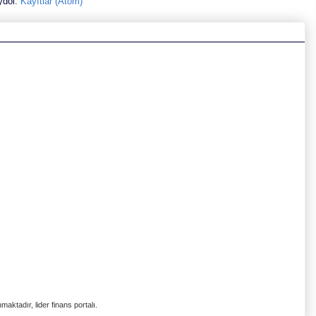
ydol:
Kayıtlar (Atom)
aktadır, lider finans portalı.