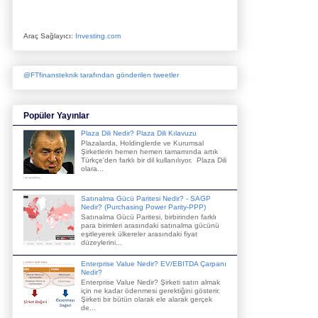
Araç Sağlayıcı:
Investing.com
@FTfinansteknik tarafından gönderilen tweetler
Popüler Yayınlar
Plaza Dili Nedir? Plaza Dili Kılavuzu
Plazalarda, Holdinglerde ve Kurumsal
Şirketlerin hemen hemen tamamında artık
Türkçe'den farklı bir dil kullanılıyor. Plaza Dili
olara...
Satınalma Gücü Paritesi Nedir? - SAGP
Nedir? (Purchasing Power Parity-PPP)
Satınalma Gücü Paritesi, birbirinden farklı
para birimleri arasındaki satınalma gücünü
eşitleyerek ülkereler arasındaki fiyat
düzeylerini...
Enterprise Value Nedir? EV/EBITDA Çarpanı
Nedir?
Enterprise Value Nedir? Şirketi satın almak
için ne kadar ödenmesi gerektiğini gösterir.
Şirketi bir bütün olarak ele alarak gerçek
de...