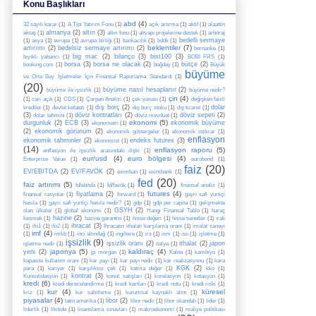
Konu Başlıkları
abd
(4)
32 sayılı karar
(1)
A Tipi Yatırım Fonu
(1)
açık artırma
(1)
aktif
(1)
alaattin
almanya
(2)
altın
(3)
aktaş
(1)
altın fonu
(1)
altyapı projelerine destek
(1)
arbitraj
bedelli sermaye
(1)
asya
(1)
avrupa
(1)
avrupa birliği
(1)
bankacılık
(1)
bddk
(1)
beklentiler
(7)
artırımı
(2)
bedelsiz sermaye artırımı
(2)
bernanke
(1)
big mac
(2)
bilanço
(3)
bist100
(3)
bıyıklı yabancı
(1)
BOBİ FRS
(1)
borsa
(3)
borsa ne olacak
(2)
bütçe
(2)
booking.com
(1)
buğday
(1)
Büyük
büyüme
ve Orta Boy İşletmeler İçin Finansal Raporlama Standardı
(1)
(20)
büyüme nasıl hesaplanır
(2)
büyüme ile işsizlik
(1)
büyüme nedir?
çin
(4)
(1)
cari açık
(1)
CDS
(1)
Çarpan Analizi
(1)
çek yasası
(1)
değişken faizli
dış borç
(2)
dolar
krediler
(1)
devlet kefateti
(1)
dış borç stoku
(1)
dış ticaret
(1)
(3)
döviz kontratları
(2)
döviz sepeti
(2)
dolar tahmini
(1)
döviz mevduat
(1)
ekonomi
(5)
durgunluk
(2)
ECB
(3)
ekonomik büyüme
ekonometri
(1)
(2)
ekonomik görünüm
(2)
ekonomik göstergeler
(1)
ekonomik istikrar
(1)
enflasyon
ekonomik tahminler
(2)
endeks futures
(3)
ekonomist
(1)
(14)
enflasyon raporu
(5)
enflasyon ile işsizlik arasındaki ilişki
(1)
eur/usd
(4)
euro bölgesi
(4)
Enterprise Value
(1)
eurobond
(1)
faiz
(20)
EV/EBITDA
(2)
EV/FAVÖK
(2)
eximban
(1)
eximbank
(1)
fed
(20)
faiz artırımı
(5)
fd/ebitda
(1)
fd/favök
(1)
finansal analiz
(1)
futures
(4)
fiyatlama
(2)
finansal rasyolar
(1)
forward
(1)
gayri safi yurtiçi
hasıla
(1)
gayri safi yurtiçi hasıla nedir?
(1)
gdp
(1)
gdp per capita
(1)
gelişmekte
GSYH
(2)
olan ülkeler
(1)
global ekonomi
(1)
Hangi Finansal Tablo
(1)
haraç
hazine
(2)
kesmek
(1)
hazine garantisi
(1)
hisse değeri
(1)
hisse senetler
(1)
ırak
ihracat
(3)
(1)
ifo1
(1)
ifo2
(1)
İhracatın ithalatı karşılama oranı
(1)
imalat sanayi
imf
(4)
(1)
imkb
(1)
inci altındağ
(1)
ingiltere
(1)
irs
(1)
ism
(1)
iso
(1)
işletme
(1)
işsizlik
(9)
işsizlik oranı
(2)
ithalat
(2)
japon
işletme nedir
(1)
italya
(1)
japonya
(5)
kaldıraç
(4)
yeni
(2)
jp morgan
(1)
Kalite
(1)
kambiyo
(1)
kapasite kullanım oranı
(1)
kar payı
(1)
kar payı nedir
(1)
kar realizasyonu
(1)
kara
KGK
(2)
para
(1)
kariyer
(1)
karşılıksız çek
(1)
katma değer
(1)
kko
(1)
kontrat
(3)
Konsolidasyon
(1)
konut satışları
(1)
korelasyon
(1)
kotasyon
(1)
kredi
(6)
kredi derecelendirme
(1)
kredi kartları
(1)
kredi notu
(1)
kredi riski
(1)
kur
(4)
küresel
kriz
(1)
kur sabitleme
(1)
kurumsal kaynaklı alım
(1)
piyasalar
(4)
libor
(2)
latin amerika
(1)
libor nedir
(1)
libor skandalı
(1)
lider
(1)
liderlik
(1)
likitide
(1)
lisanslama sınavları
(1)
makroekonomi
(1)
maliye politikası