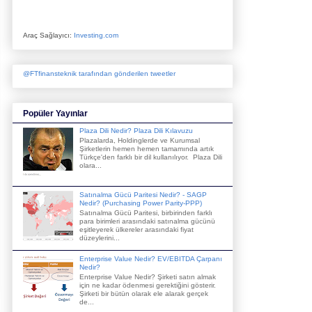
Araç Sağlayıcı:
Investing.com
@FTfinansteknik tarafından gönderilen tweetler
Popüler Yayınlar
Plaza Dili Nedir? Plaza Dili Kılavuzu
Plazalarda, Holdinglerde ve Kurumsal
Şirketlerin hemen hemen tamamında artık
Türkçe'den farklı bir dil kullanılıyor. Plaza Dili
olara...
Satınalma Gücü Paritesi Nedir? - SAGP
Nedir? (Purchasing Power Parity-PPP)
Satınalma Gücü Paritesi, birbirinden farklı
para birimleri arasındaki satınalma gücünü
eşitleyerek ülkereler arasındaki fiyat
düzeylerini...
Enterprise Value Nedir? EV/EBITDA Çarpanı
Nedir?
Enterprise Value Nedir? Şirketi satın almak
için ne kadar ödenmesi gerektiğini gösterir.
Şirketi bir bütün olarak ele alarak gerçek
de...