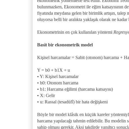
ekonometrik yöntemlerle test edilir. Ekonomi Teor
bulunmazken, Ekonometri ile eğim katsayısının değer
fiyatında meydana gelen bir birimlik artışın, tale
oluyorsa belli bir aralıkta yaklaşık olarak ne kadar
Ekonometrinin en çok kullanılan yöntemi
Regresyo
Basit bir ekonometrik model
Kişisel harcamalar = Sabit (otonom) harcama + Har
Y = b0 + b1X + u
• Y: Kişisel harcamalar
• b0: Otonom harcama
• b1: Harcama eğilimi (harcama katsayısı)
• X: Gelir
• u: Rassal (tesadüfî) bir hata değişkeni
Böyle bir model klâsik en küçük kareler yöntemiyle
harcama yapılacağı tahmin edilebilir. Bu modelin sa
sahip olması gerekir. Aksi takdirde yanıltıcı sonuçla