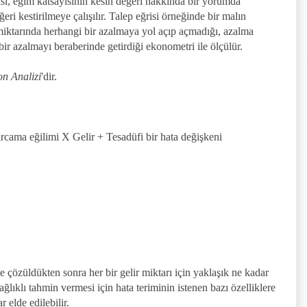
isi, eğim katsayısının kesin değeri hakkında bir yorumda
i kestirilmeye çalışılır. Talep eğrisi örneğinde bir malın
p miktarında herhangi bir azalmaya yol açıp açmadığı, azalma
 bir azalmayı beraberinde getirdiği ekonometri ile ölçülür.
n Analizi
'dir.
cama eğilimi X Gelir + Tesadüfi bir hata değişkeni
 çözüldükten sonra her bir gelir miktarı için yaklaşık ne kadar
ğlıklı tahmin vermesi için hata teriminin istenen bazı özelliklere
r elde edilebilir.