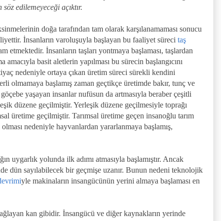
n söz edilemeyeceği açıktır.
ksinmelerinin doğa tarafından tam olarak karşılanamaması sonucu
liyettir. İnsanların varoluşuyla başlayan bu faaliyet süreci
taş
m etmektedir. İnsanların taşları yontmaya başlaması, taşlardan
 amacıyla basit aletlerin yapılması bu sürecin başlangıcını
yaç nedeniyle ortaya çıkan üretim süreci sürekli kendini
eterli olmamaya başlamış zaman geçtikçe üretimde bakır, tunç ve
 göçebe yaşayan insanlar nufüsun da artmasıyla beraber çeşitli
eşik düzene geçilmiştir. Yerleşik düzene geçilmesiyle toprağı
ımsal üretime geçilmiştir. Tarımsal üretime geçen insanoğlu tarım
ı olması nedeniyle hayvanlardan yararlanmaya başlamış,
ığın uygarlık yolunda ilk adımı atmasıyla başlamıştır. Ancak
de dün sayılabilecek bir geçmişe uzanır. Bunun nedeni teknolojik
devrimi
yle makinaların insangücünün yerini almaya başlaması en
sağlayan kan gibidir. İnsangücü ve diğer kaynakların yerinde