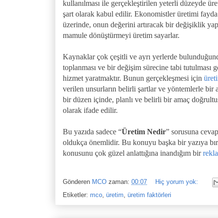
kullanılması ile gerçekleştirilen yeterli düzeyde ür
şart olarak kabul edilir. Ekonomistler üretimi fayda
üzerinde, onun değerini artıracak bir değişiklik 
mamule dönüştürmeyi üretim sayarlar.
Kaynaklar çok çeşitli ve ayrı yerlerde bulunduğunda
toplanması ve bir değişim sürecine tabi tutulması
hizmet yaratmaktır. Bunun gerçekleşmesi için
üret
verilen unsurların belirli şartlar ve yöntemlerle bi
bir düzen içinde, planlı ve belirli bir amaç doğrult
olarak ifade edilir.
Bu yazıda sadece “
Üretim Nedir
” sorusuna cevap
oldukça önemlidir. Bu konuyu başka bir yazıya b
konusunu çok güzel anlattığına inandığım bir
rekla
Gönderen
MCO
zaman:
00:07
Hiç yorum yok:
Etiketler:
mco
,
üretim
,
üretim faktörleri