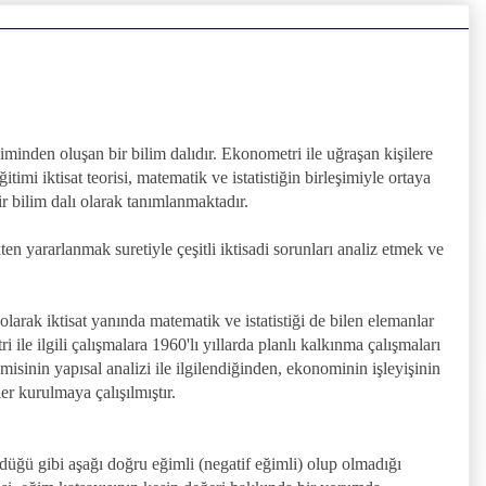
leşiminden oluşan bir bilim dalıdır. Ekonometri ile uğraşan kişilere
timi iktisat teorisi, matematik ve istatistiğin birleşimiyle ortaya
ir bilim dalı olarak tanımlanmaktadır.
en yararlanmak suretiyle çeşitli iktisadi sorunları analiz etmek ve
olarak iktisat yanında matematik ve istatistiği de bilen elemanlar
ile ilgili çalışmalara 1960'lı yıllarda planlı kalkınma çalışmaları
misinin yapısal analizi ile ilgilendiğinden, ekonominin işleyişinin
 kurulmaya çalışılmıştır.
üğü gibi aşağı doğru eğimli (negatif eğimli) olup olmadığı