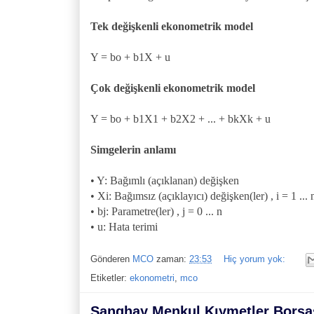
Tek değişkenli ekonometrik model
Y = bo + b1X + u
Çok değişkenli ekonometrik model
Y = bo + b1X1 + b2X2 + ... + bkXk + u
Simgelerin anlamı
• Y: Bağımlı (açıklanan) değişken
• Xi: Bağımsız (açıklayıcı) değişken(ler) , i = 1 ... 
• bj: Parametre(ler) , j = 0 ... n
• u: Hata terimi
Gönderen
MCO
zaman:
23:53
Hiç yorum yok:
Etiketler:
ekonometri
,
mco
Şanghay Menkul Kıymetler Borsa