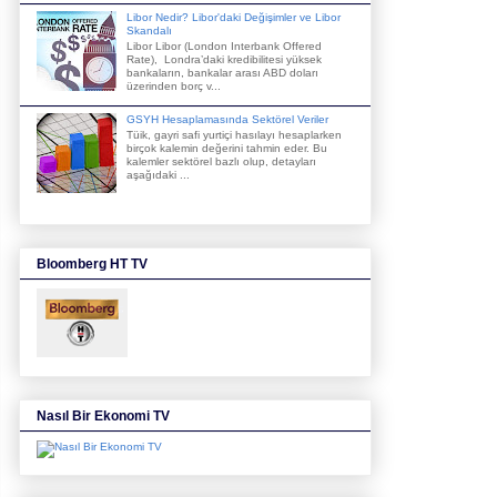
Libor Nedir? Libor'daki Değişimler ve Libor
Skandalı
Libor Libor (London Interbank Offered
Rate), Londra’daki kredibilitesi yüksek
bankaların, bankalar arası ABD doları
üzerinden borç v...
GSYH Hesaplamasında Sektörel Veriler
Tüik, gayri safi yurtiçi hasılayı hesaplarken
birçok kalemin değerini tahmin eder. Bu
kalemler sektörel bazlı olup, detayları
aşağıdaki ...
Bloomberg HT TV
Nasıl Bir Ekonomi TV