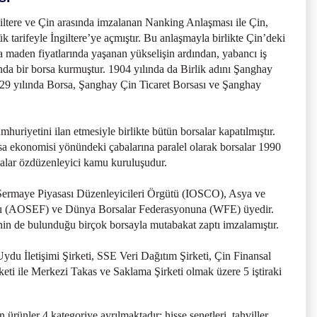
iltere ve Çin arasında imzalanan Nanking Anlaşması ile Çin,
 tarifeyle İngiltere’ye açmıştır. Bu anlaşmayla birlikte Çin’deki
nda maden fiyatlarında yaşanan yükselişin ardından, yabancı iş
ında bir borsa kurmuştur. 1904 yılında da Birlik adını Şanghay
929 yılında Borsa, Şanghay Çin Ticaret Borsası ve Şanghay
uriyetini ilan etmesiyle birlikte bütün borsalar kapatılmıştır.
asa ekonomisi yönündeki çabalarına paralel olarak borsalar 1990
rsalar özdüzenleyici kamu kuruluşudur.
Sermaye Piyasası Düzenleyicileri Örgütü (IOSCO), Asya ve
u (AOSEF) ve Dünya Borsalar Federasyonuna (WFE) üyedir.
nin de bulunduğu birçok borsayla mutabakat zaptı imzalamıştır.
u İletişimi Şirketi, SSE Veri Dağıtım Şirketi, Çin Finansal
ti ile Merkezi Takas ve Saklama Şirketi olmak üzere 5 iştiraki
ünler 4 kategoriye ayrılmaktadır: hisse senetleri, tahviller,