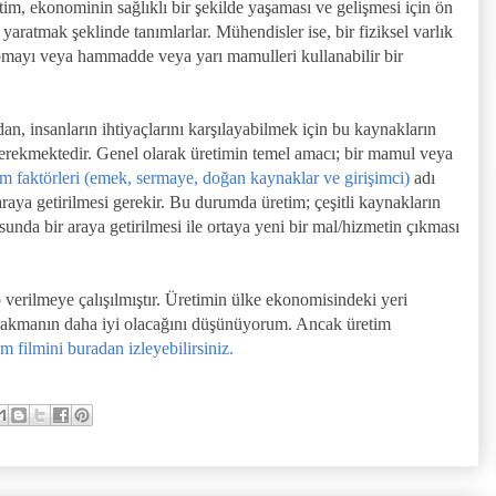
etim, ekonominin sağlıklı bir şekilde yaşaması ve gelişmesi için ön
 yaratmak şeklinde tanımlarlar. Mühendisler ise, bir fiziksel varlık
yapmayı veya hammadde veya yarı mamulleri kullanabilir bir
n, insanların ihtiyaçlarını karşılayabilmek için bu kaynakların
 gerekmektedir. Genel olarak üretimin temel amacı; bir mamul veya
im faktörleri (emek, sermaye, doğan kaynaklar ve girişimci)
adı
r araya getirilmesi gerekir. Bu durumda üretim; çeşitli kaynakların
usunda bir araya getirilmesi ile ortaya yeni bir mal/hizmetin çıkması
 verilmeye çalışılmıştır. Üretimin ülke ekonomisindeki yeri
ırakmanın daha iyi olacağını düşünüyorum. Ancak üretim
m filmini buradan izleyebilirsiniz.