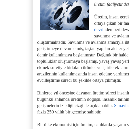
üretim faaliyetinde
Üretim, insan gere
ortaya çıkan bir faa
devri
nden beri deva
savunma ve avlanma
oluşturmaktadır. Savunma ve avlanma amacıyla ihti
geliştirmeye devam etmiş, taştan yapılan aletler y
demir kullanılmaya başlanmıştır. Dağınık bir halde
topluluklar oluşturmaya başlamış, yavaş yavaş yerl
ekmek suretiyle birtakım ürünler yetiştirilerek tar
arazilerinin kullanılmasında insan gücüne yardımc
evcilleştirme süreci bu şekilde ortaya çıkmıştır.
Binlerce yıl öncesine dayanan üretim süreci insanl
bugünkü anlamda üretimin doğuşu, insanlık tarihin
gelişmelerin izlediği çizgi ile açıklanabilir.
Sanayi 
fazla 250 yıllık bir geçmişe sahiptir.
Bir ülke ekonomisi için üretim, canlılarda yaşamı 