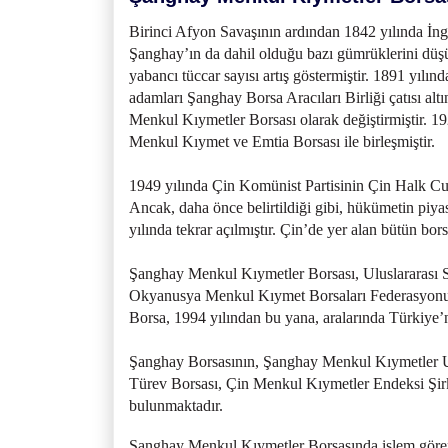
Birinci Afyon Savaşının ardından 1842 yılında İng
Şanghay’ın da dahil olduğu bazı gümrüklerini düşük
yabancı tüccar sayısı artış göstermiştir. 1891 yılı
adamları Şanghay Borsa Aracıları Birliği çatısı alt
Menkul Kıymetler Borsası olarak değiştirmiştir. 1
Menkul Kıymet ve Emtia Borsası ile birleşmiştir.
1949 yılında Çin Komünist Partisinin Çin Halk Cumh
Ancak, daha önce belirtildiği gibi, hükümetin piy
yılında tekrar açılmıştır. Çin’de yer alan bütün bo
Şanghay Menkul Kıymetler Borsası, Uluslararası 
Okyanusya Menkul Kıymet Borsaları Federasyon
Borsa, 1994 yılından bu yana, aralarında Türkiye’
Şanghay Borsasının, Şanghay Menkul Kıymetler Uyd
Türev Borsası, Çin Menkul Kıymetler Endeksi Şirke
bulunmaktadır.
Şanghay Menkul Kıymetler Borsasında işlem gören ür