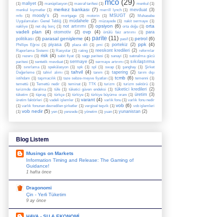
mco
(29)
maliyet
(3)
(1)
manüpilasyon
(1)
masraf tarifesi
(1)
menkul
(1)
merkez bankası
(7)
mevduat
(3)
menkul kıymetler
(1)
merrill lynch
(1)
moody's
(2)
MSUGT
(2)
mfo
(1)
mortgage
(1)
motorin
(1)
Muhasebe
müdahele
(2)
Uygulamaları Genel Tebliğ
(1)
müzayede
(1)
nakit sermaye
(1)
opsiyon
(6)
orta
not artırımı
(3)
nakliye
(1)
net dış borç
(1)
orta doğu
(1)
vadeli plan
(4)
ovp
(4)
otomotiv
(2)
para
örtülü faiz artırımı
(1)
parite
(11)
parasal genişleme
(4)
petrol
(6)
politikası
(3)
pasif
(1)
ppk
(4)
piyasa
(3)
portekiz
(2)
Phillips Eğrisi
(1)
plaza dili
(1)
pmi
(1)
reeskont kredileri
(2)
Raporlama Sistemi
(1)
Rasyolar
(1)
rating
(1)
reformlar
risk
(4)
(1)
rezerv
(1)
sabit fiyat
(1)
sagp paritesi
(1)
sanayi
(1)
satınalma gücü
sermaye
(2)
sıkılaştırma
paritesi
(1)
sentetik mevduat
(1)
sermaye artırımı
(1)
(3)
sınırlama
(1)
spekülasyon
(1)
spk
(1)
spl
(1)
swap
(1)
şanghay
(1)
Şirket
tahvil
(4)
tapering
(2)
Değerleme
(1)
tahivl alımı
(1)
tanım
(1)
tarım dışı
tcmb
(6)
istihdam
(1)
taşımacılık
(1)
taze sebze-meyve fiyatları
(1)
temenni
(1)
temettü
(1)
Temettü nedir
(1)
teminat
(1)
TTK
(1)
turizm
(1)
turizm sektörü
(1)
tüketici kredileri
(2)
turizmde daralma
(1)
tüfe
(1)
tüketici güven endeksi
(1)
üretim
(3)
tüketim
(1)
tüpraş
(1)
türkçe
(1)
türkiye
(1)
türkiye büyüme oranı
(1)
varant
(4)
üretim faktörleri
(1)
vadeli işlemler
(1)
varlık fonu
(1)
varlık fonu nedir
vob
(6)
(1)
varlık fonunan devredilen şirketler
(1)
vergisel teşvik
(1)
vob işlemleri
vob nedir
(5)
yunanistan
(2)
(1)
yen
(1)
yenzede
(1)
yönetim
(1)
yuan
(1)
Blog Listem
Musings on Markets
Information Timing and Release: The Gaming of
Guidance!
1 hafta önce
Dragonomi
Çin - Yerli Tüketim
9 ay önce
HAVA - SU & EKONOMİ