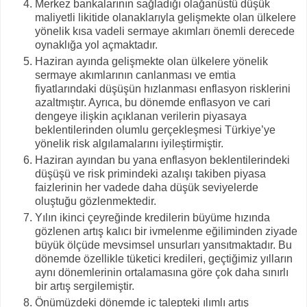
Merkez bankalarının sağladığı olağanüstü düşük
maliyetli likitide olanaklarıyla gelişmekte olan ülkelere
yönelik kısa vadeli sermaye akımları önemli derecede
oynaklığa yol açmaktadır.
Haziran ayında gelişmekte olan ülkelere yönelik
sermaye akımlarının canlanması ve emtia
fiyatlarındaki düşüşün hızlanması enflasyon risklerini
azaltmıştır. Ayrıca, bu dönemde enflasyon ve cari
dengeye ilişkin açıklanan verilerin piyasaya
beklentilerinden olumlu gerçekleşmesi Türkiye’ye
yönelik risk algılamalarını iyileştirmiştir.
Haziran ayından bu yana enflasyon beklentilerindeki
düşüşü ve risk primindeki azalışı takiben piyasa
faizlerinin her vadede daha düşük seviyelerde
oluştuğu gözlenmektedir.
Yılın ikinci çeyreğinde kredilerin büyüme hızında
gözlenen artış kalıcı bir ivmelenme eğiliminden ziyade
büyük ölçüde mevsimsel unsurları yansıtmaktadır. Bu
dönemde özellikle tüketici kredileri, geçtiğimiz yılların
aynı dönemlerinin ortalamasına göre çok daha sınırlı
bir artış sergilemiştir.
Önümüzdeki dönemde iç talepteki ılımlı artış