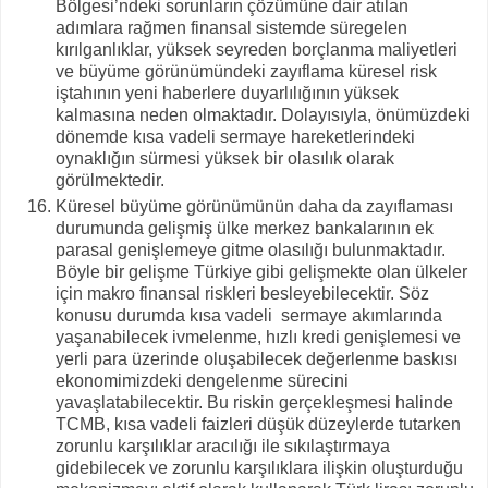
Bölgesi’ndeki sorunların çözümüne dair atılan
adımlara rağmen finansal sistemde süregelen
kırılganlıklar, yüksek seyreden borçlanma maliyetleri
ve büyüme görünümündeki zayıflama küresel risk
iştahının yeni haberlere duyarlılığının yüksek
kalmasına neden olmaktadır. Dolayısıyla, önümüzdeki
dönemde kısa vadeli sermaye hareketlerindeki
oynaklığın sürmesi yüksek bir olasılık olarak
görülmektedir.
Küresel büyüme görünümünün daha da zayıflaması
durumunda gelişmiş ülke merkez bankalarının ek
parasal genişlemeye gitme olasılığı bulunmaktadır.
Böyle bir gelişme Türkiye gibi gelişmekte olan ülkeler
için makro finansal riskleri besleyebilecektir. Söz
konusu durumda kısa vadeli sermaye akımlarında
yaşanabilecek ivmelenme, hızlı kredi genişlemesi ve
yerli para üzerinde oluşabilecek değerlenme baskısı
ekonomimizdeki dengelenme sürecini
yavaşlatabilecektir. Bu riskin gerçekleşmesi halinde
TCMB, kısa vadeli faizleri düşük düzeylerde tutarken
zorunlu karşılıklar aracılığı ile sıkılaştırmaya
gidebilecek ve zorunlu karşılıklara ilişkin oluşturduğu