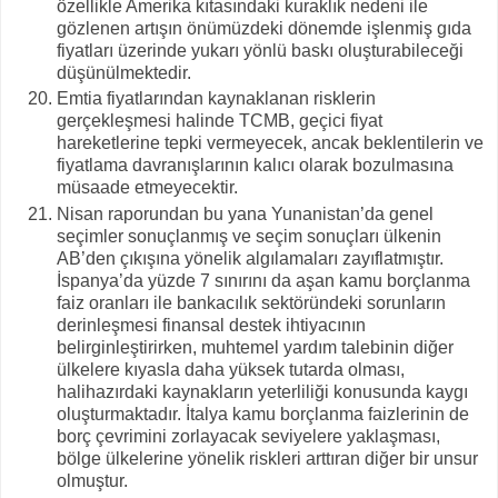
özellikle Amerika kıtasındaki kuraklık nedeni ile
gözlenen artışın önümüzdeki dönemde işlenmiş gıda
fiyatları üzerinde yukarı yönlü baskı oluşturabileceği
düşünülmektedir.
Emtia fiyatlarından kaynaklanan risklerin
gerçekleşmesi halinde TCMB, geçici fiyat
hareketlerine tepki vermeyecek, ancak beklentilerin ve
fiyatlama davranışlarının kalıcı olarak bozulmasına
müsaade etmeyecektir.
Nisan raporundan bu yana Yunanistan’da genel
seçimler sonuçlanmış ve seçim sonuçları ülkenin
AB’den çıkışına yönelik algılamaları zayıflatmıştır.
İspanya’da yüzde 7 sınırını da aşan kamu borçlanma
faiz oranları ile bankacılık sektöründeki sorunların
derinleşmesi finansal destek ihtiyacının
belirginleştirirken, muhtemel yardım talebinin diğer
ülkelere kıyasla daha yüksek tutarda olması,
halihazırdaki kaynakların yeterliliği konusunda kaygı
oluşturmaktadır. İtalya kamu borçlanma faizlerinin de
borç çevrimini zorlayacak seviyelere yaklaşması,
bölge ülkelerine yönelik riskleri arttıran diğer bir unsur
olmuştur.