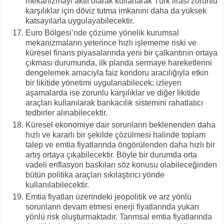
mekanizmayı aktif olarak kullanarak Türk lirası zorunlu
karşılıklar için döviz tutma imkanını daha da yüksek
katsayılarla uygulayabilecektir.
Euro Bölgesi’nde çözüme yönelik kurumsal
mekanizmaların yeterince hızlı işlememe riski ve
küresel finans piyasalarında yeni bir çalkantının ortaya
çıkması durumunda, ilk planda sermaye hareketlerini
dengelemek amacıyla faiz koridoru aracılığıyla etkin
bir likitide yönetimi uygulanabilecek; izleyen
aşamalarda ise zorunlu karşılıklar ve diğer likitide
araçları kullanılarak bankacılık sistemini rahatlatıcı
tedbirler alınabilecektir.
Küresel ekonomiye dair sorunların beklenenden daha
hızlı ve kararlı bir şekilde çözülmesi halinde toplam
talep ve emtia fiyatlarında öngörülenden daha hızlı bir
artış ortaya çıkabilecektir. Böyle bir durumda orta
vadeli enflasyon baskıları söz konusu olabileceğinden
bütün politika araçları sıkılaştırıcı yönde
kullanılabilecektir.
Emtia fiyatları üzerindeki jeopolitik ve arz yönlü
sorunların devam etmesi enerji fiyatlarında yukarı
yönlü risk oluşturmaktadır. Tarımsal emtia fiyatlarında