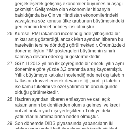
gerçekleşerek gelişmiş ekonomiler büyümesini aşağı
çekmiştir. Gelişmekte olan ekonomiler itibarıyla
bakıldığında ise Çin ve Hindistan ekonomilerindeki
yavaşlama söz konusu ülke grubunun büyümesindeki
gerilemenin temel belirleyicisi olmuştur.
Küresel PMI rakamları incelendiğinde yılbaşında bir
miktar artış gösterdiği, ancak Mart ayından itibaren bu
hareketin tersine döndüğü görülmektedir. Önümüzdeki
döneme ilişkin PIM göstergeleri büyümenin sınırlı
kalmaya devam edeceğini göstermektedir.
GSYİH 2012 yılının ilk çeyreğinde bir önceki yılın aynı
dönemine göre yüzde 3,2 oranında artış kaydetmiştir.
Yıllık büyümeye katkılar incelendiğinde net dış talebin
katkısının kuvvetlenerek devam ettiği, yurt içi talebin
ise kamu tüketimi ve özel yatırımların öncülüğünde
olduğu görülmektedir.
Haziran ayından itibaren enflasyon ve cari açık
rakamlarının beklentilerden olumlu gelmesi ve kredi
not artırımları yurt dışı yerleşiklerin Türkiye’deki
yatırımlarını artırmalarına neden olmuştur.
Son dönemde DİBS piyasasında yabancıların iki