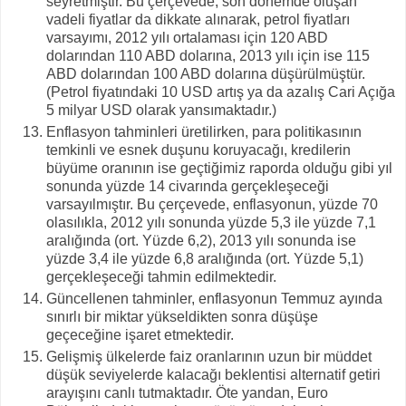
seyretmiştir. Bu çerçevede, son dönemde oluşan
vadeli fiyatlar da dikkate alınarak, petrol fiyatları
varsayımı, 2012 yılı ortalaması için 120 ABD
dolarından 110 ABD dolarına, 2013 yılı için ise 115
ABD dolarından 100 ABD dolarına düşürülmüştür.
(Petrol fiyatındaki 10 USD artış ya da azalış Cari Açığa
5 milyar USD olarak yansımaktadır.)
Enflasyon tahminleri üretilirken, para politikasının
temkinli ve esnek duşunu koruyacağı, kredilerin
büyüme oranının ise geçtiğimiz raporda olduğu gibi yıl
sonunda yüzde 14 civarında gerçekleşeceği
varsayılmıştır. Bu çerçevede, enflasyonun, yüzde 70
olasılıkla, 2012 yılı sonunda yüzde 5,3 ile yüzde 7,1
aralığında (ort. Yüzde 6,2), 2013 yılı sonunda ise
yüzde 3,4 ile yüzde 6,8 aralığında (ort. Yüzde 5,1)
gerçekleşeceği tahmin edilmektedir.
Güncellenen tahminler, enflasyonun Temmuz ayında
sınırlı bir miktar yükseldikten sonra düşüşe
geçeceğine işaret etmektedir.
Gelişmiş ülkelerde faiz oranlarının uzun bir müddet
düşük seviyelerde kalacağı beklentisi alternatif getiri
arayışını canlı tutmaktadır. Öte yandan, Euro