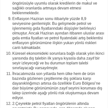
öngörüsüyle uyumlu olarak kredilerin de makul ve
sağlıklı oranlarda artmaya devam etmesi
beklenmektedir.
Enflasyon Haziran sonu itibariyle yüzde 8,9
seviyesine gerilemiştir. Bu gelişmede petrol ve
işlenmemiş gıda fiyatlarındaki düşüşler belirleyici
olmuştur. Ancak Haziran ayından itibaren uluslar arası
gıda emtia fiyatları ve petrol fiyatındaki artış beklentisi
enflasyon görünümüne ilişkin yukarı yönlü riskleri
canlı tutmaktadır.
Küresel ekonomideki sorunlara bağlı olarak yılın ikinci
yarısında dış talebin ilk yarıya kıyasla daha zayıf bir
seyir izleyeceği ve bu durumun toplam talebi
sınırlayacağı varsayılmıştır.
İhracatımızda son yıllarda hem ülke hem de ürün
bazında gözlenen çeşitlenme dış şoklara karşı
dayanıklılığımızı artırsa da özellikle Euro Bölgesi’ne
dair büyüme görünümünün zayıf seyrini koruması dış
talep üzerinde aşağı yönlü risk oluşturmaya devam
ediyor.
2.Çeyrekte petrol fiyatları öngörülenin altında