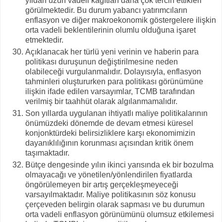
yıldan uzun vadeli kağıtları daha çok tercih ettikleri
görülmektedir. Bu durum yabancı yatırımcıların
enflasyon ve diğer makroekonomik göstergelere ilişkin
orta vadeli beklentilerinin olumlu olduğuna işaret
etmektedir.
Açıklanacak her türlü yeni verinin ve haberin para
politikası duruşunun değiştirilmesine neden
olabileceği vurgulanmalıdır. Dolayısıyla, enflasyon
tahminleri oluştururken para politikası görünümüne
ilişkin ifade edilen varsayımlar, TCMB tarafından
verilmiş bir taahhüt olarak algılanmamalıdır.
Son yıllarda uygulanan ihtiyatlı maliye politikalarının
önümüzdeki dönemde de devam etmesi küresel
konjonktürdeki belirsizliklere karşı ekonomimizin
dayanıklılığının korunması açısından kritik önem
taşımaktadır.
Bütçe dengesinde yılın ikinci yarısında ek bir bozulma
olmayacağı ve yönetilen/yönlendirilen fiyatlarda
öngörülemeyen bir artış gerçekleşmeyeceği
varsayılmaktadır. Maliye politikasının söz konusu
çerçeveden belirgin olarak sapması ve bu durumun
orta vadeli enflasyon görünümünü olumsuz etkilemesi