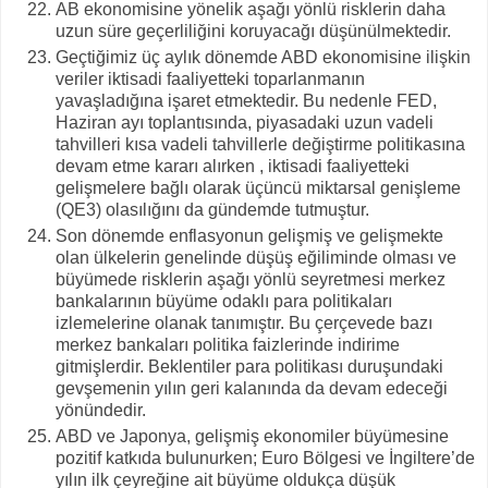
AB ekonomisine yönelik aşağı yönlü risklerin daha
uzun süre geçerliliğini koruyacağı düşünülmektedir.
Geçtiğimiz üç aylık dönemde ABD ekonomisine ilişkin
veriler iktisadi faaliyetteki toparlanmanın
yavaşladığına işaret etmektedir. Bu nedenle FED,
Haziran ayı toplantısında, piyasadaki uzun vadeli
tahvilleri kısa vadeli tahvillerle değiştirme politikasına
devam etme kararı alırken , iktisadi faaliyetteki
gelişmelere bağlı olarak üçüncü miktarsal genişleme
(QE3) olasılığını da gündemde tutmuştur.
Son dönemde enflasyonun gelişmiş ve gelişmekte
olan ülkelerin genelinde düşüş eğiliminde olması ve
büyümede risklerin aşağı yönlü seyretmesi merkez
bankalarının büyüme odaklı para politikaları
izlemelerine olanak tanımıştır. Bu çerçevede bazı
merkez bankaları politika faizlerinde indirime
gitmişlerdir. Beklentiler para politikası duruşundaki
gevşemenin yılın geri kalanında da devam edeceği
yönündedir.
ABD ve Japonya, gelişmiş ekonomiler büyümesine
pozitif katkıda bulunurken; Euro Bölgesi ve İngiltere’de
yılın ilk çeyreğine ait büyüme oldukça düşük