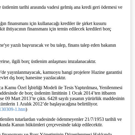
ile üstlenim tarihi arasında vadesi gelmiş ana kredi geri ödemesi ve
ğın finansmanı için kullanacağı krediler ile şirket kusuru
kit ihtiyacının finansmanı için temin edilecek kredileri borç
ine'ye yazılı başvuracak ve bu talep, finans talep eden bakanın
rse, ilgili borç üstlenim anlaşması imzalanacaktır.
'de yayınlanmayacak, kamuoyu hangi projelere Hazine garantisi
vlet dış borç hanesine yazılacaktır.
a Kamu Özel İşbirliği Modeli ile Tesis Yaptırılması, Yenilenmesi
ddesinde de borç üstlenim limitinin 1 Ocak 2014’ten itibaren
 ise 09 Mart 2013’te çıktı. 6428 sayılı yasanın yürürlük maddesinin
kümlerin 1 Aralık 2012’de başlayacağına belirtiliyor.
0130309-1.htm
)
tlenilen tutarlardan vadesinde ödenmeyenler 21/7/1953 tarihli ve
ında Kanun hükümleri çerçevesinde takip edilecektir.
mu finansmanı ve Borç Yönetiminin Düzenlenmesi Hakkında