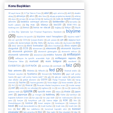
Konu Başlıkları
abd
(4)
32 sayılı karar
(1)
A Tipi Yatırım Fonu
(1)
açık artırma
(1)
aktif
(1)
alaattin
almanya
(2)
altın
(3)
aktaş
(1)
altın fonu
(1)
altyapı projelerine destek
(1)
arbitraj
bedelli sermaye
(1)
asya
(1)
avrupa
(1)
avrupa birliği
(1)
bankacılık
(1)
bddk
(1)
beklentiler
(7)
artırımı
(2)
bedelsiz sermaye artırımı
(2)
bernanke
(1)
big mac
(2)
bilanço
(3)
bist100
(3)
bıyıklı yabancı
(1)
BOBİ FRS
(1)
borsa
(3)
borsa ne olacak
(2)
bütçe
(2)
booking.com
(1)
buğday
(1)
Büyük
büyüme
ve Orta Boy İşletmeler İçin Finansal Raporlama Standardı
(1)
(20)
büyüme nasıl hesaplanır
(2)
büyüme ile işsizlik
(1)
büyüme nedir?
çin
(4)
(1)
cari açık
(1)
CDS
(1)
Çarpan Analizi
(1)
çek yasası
(1)
değişken faizli
dış borç
(2)
dolar
krediler
(1)
devlet kefateti
(1)
dış borç stoku
(1)
dış ticaret
(1)
(3)
döviz kontratları
(2)
döviz sepeti
(2)
dolar tahmini
(1)
döviz mevduat
(1)
ekonomi
(5)
durgunluk
(2)
ECB
(3)
ekonomik büyüme
ekonometri
(1)
(2)
ekonomik görünüm
(2)
ekonomik göstergeler
(1)
ekonomik istikrar
(1)
enflasyon
ekonomik tahminler
(2)
endeks futures
(3)
ekonomist
(1)
(14)
enflasyon raporu
(5)
enflasyon ile işsizlik arasındaki ilişki
(1)
eur/usd
(4)
euro bölgesi
(4)
Enterprise Value
(1)
eurobond
(1)
faiz
(20)
EV/EBITDA
(2)
EV/FAVÖK
(2)
eximban
(1)
eximbank
(1)
fed
(20)
faiz artırımı
(5)
fd/ebitda
(1)
fd/favök
(1)
finansal analiz
(1)
futures
(4)
fiyatlama
(2)
finansal rasyolar
(1)
forward
(1)
gayri safi yurtiçi
hasıla
(1)
gayri safi yurtiçi hasıla nedir?
(1)
gdp
(1)
gdp per capita
(1)
gelişmekte
GSYH
(2)
olan ülkeler
(1)
global ekonomi
(1)
Hangi Finansal Tablo
(1)
haraç
hazine
(2)
kesmek
(1)
hazine garantisi
(1)
hisse değeri
(1)
hisse senetler
(1)
ırak
ihracat
(3)
(1)
ifo1
(1)
ifo2
(1)
İhracatın ithalatı karşılama oranı
(1)
imalat sanayi
imf
(4)
(1)
imkb
(1)
inci altındağ
(1)
ingiltere
(1)
irs
(1)
ism
(1)
iso
(1)
işletme
(1)
işsizlik
(9)
işsizlik oranı
(2)
ithalat
(2)
japon
işletme nedir
(1)
italya
(1)
japonya
(5)
kaldıraç
(4)
yeni
(2)
jp morgan
(1)
Kalite
(1)
kambiyo
(1)
kapasite kullanım oranı
(1)
kar payı
(1)
kar payı nedir
(1)
kar realizasyonu
(1)
kara
KGK
(2)
para
(1)
kariyer
(1)
karşılıksız çek
(1)
katma değer
(1)
kko
(1)
kontrat
(3)
Konsolidasyon
(1)
konut satışları
(1)
korelasyon
(1)
kotasyon
(1)
kredi
(6)
kredi derecelendirme
(1)
kredi kartları
(1)
kredi notu
(1)
kredi riski
(1)
kur
(4)
küresel
kriz
(1)
kur sabitleme
(1)
kurumsal kaynaklı alım
(1)
piyasalar
(4)
libor
(2)
latin amerika
(1)
libor nedir
(1)
libor skandalı
(1)
lider
(1)