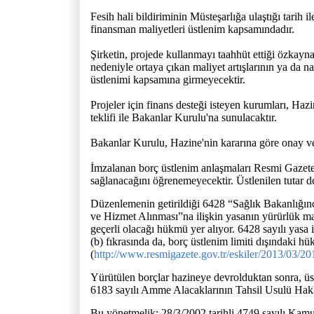
Fesih hali bildiriminin Müsteşarlığa ulaştığı tarih 
finansman maliyetleri üstlenim kapsamındadır.
Şirketin, projede kullanmayı taahhüt ettiği özkayna
nedeniyle ortaya çıkan maliyet artışlarının ya da na
üstlenimi kapsamına girmeyecektir.
Projeler için finans desteği isteyen kurumları, Haz
teklifi ile Bakanlar Kurulu'na sunulacaktır.
Bakanlar Kurulu, Hazine'nin kararına göre onay veri
İmzalanan borç üstlenim anlaşmaları Resmi Gazete
sağlanacağını öğrenemeyecektir. Üstlenilen tutar de
Düzenlemenin getirildiği 6428 “Sağlık Bakanlığınc
ve Hizmet Alınması”na ilişkin yasanın yürürlük ma
geçerli olacağı hükmü yer alıyor. 6428 sayılı yasa
(b) fıkrasında da, borç üstlenim limiti dışındaki hü
(
http://www.resmigazete.gov.tr/eskiler/2013/03/2
Yürütülen borçlar hazineye devrolduktan sonra, üs
6183 sayılı Amme Alacaklarının Tahsil Usulü Hakk
Bu yönetmelik; 28/3/2002 tarihli 4749 sayılı Ka