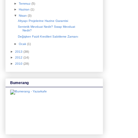
►
Temmuz
(5)
►
Haziran
(1)
▼
Nisan
(3)
Altyapı Projelerine Hazine Garantisi
Sentetik Mevduat Nedir? Swap Mevduat
Nedir?
Değişken Faizli Kredileri Sabitleme Zamanı
►
Ocak
(1)
►
2013
(38)
►
2012
(14)
►
2010
(28)
Bumerang