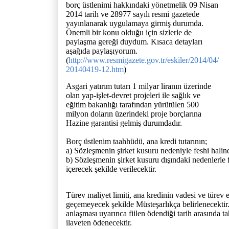
borç üstlenimi hakkındaki yönetmelik 09 Nisan
2014 tarih ve 28977 sayılı resmi gazetede
yayınlanarak uygulamaya girmiş durumda.
Önemli bir konu olduğu için sizlerle de
paylaşma gereği duydum. Kısaca detayları
aşağıda paylaşıyorum.
(
http://www.resmigazete.gov.tr/eskiler/2014/04/
20140419-12.htm
)
Asgari yatırım tutarı 1 milyar liranın üzerinde
olan yap-işlet-devret projeleri ile sağlık ve
eğitim bakanlığı tarafından yürütülen 500
milyon doların üzerindeki proje borçlarına
Hazine garantisi gelmiş durumdadır.
Borç üstlenim taahhüdü, ana kredi tutarının;
a) Sözleşmenin şirket kusuru nedeniyle feshi halin
b) Sözleşmenin şirket kusuru dışındaki nedenlerle
içerecek şekilde verilecektir.
Türev maliyet limiti, ana kredinin vadesi ve türev
geçemeyecek şekilde Müsteşarlıkça belirlenecektir. 
anlaşması uyarınca fiilen ödendiği tarih arasında 
ilaveten ödenecektir.