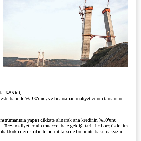
de %85'ini,
 feshi halinde %100'ünü, ve finansman maliyetlerinin tamamını
 enstrümanının yapısı dikkate alınarak ana kredinin %10'unu
Türev maliyetlerinin muaccel hale geldiği tarih ile borç üstlenim
tahhakkuk edecek olan temerrüt faizi de bu limite bakılmaksızın