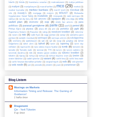
liderlik
(1)
likitide
(1)
lisanslama sınavları
(1)
makroekonomi
(1)
maliye politikası
mco
(29)
maliyet
(3)
(1)
manüpilasyon
(1)
masraf tarifesi
(1)
menkul
(1)
merkez bankası
(7)
mevduat
(3)
menkul kıymetler
(1)
merrill lynch
(1)
moody's
(2)
MSUGT
(2)
mfo
(1)
mortgage
(1)
motorin
(1)
Muhasebe
müdahele
(2)
Uygulamaları Genel Tebliğ
(1)
müzayede
(1)
nakit sermaye
(1)
opsiyon
(6)
orta
not artırımı
(3)
nakliye
(1)
net dış borç
(1)
orta doğu
(1)
vadeli plan
(4)
ovp
(4)
otomotiv
(2)
para
örtülü faiz artırımı
(1)
parite
(11)
parasal genişleme
(4)
petrol
(6)
politikası
(3)
pasif
(1)
ppk
(4)
piyasa
(3)
portekiz
(2)
Phillips Eğrisi
(1)
plaza dili
(1)
pmi
(1)
reeskont kredileri
(2)
Raporlama Sistemi
(1)
Rasyolar
(1)
rating
(1)
reformlar
risk
(4)
(1)
rezerv
(1)
sabit fiyat
(1)
sagp paritesi
(1)
sanayi
(1)
satınalma gücü
sermaye
(2)
sıkılaştırma
paritesi
(1)
sentetik mevduat
(1)
sermaye artırımı
(1)
(3)
sınırlama
(1)
spekülasyon
(1)
spk
(1)
spl
(1)
swap
(1)
şanghay
(1)
Şirket
tahvil
(4)
tapering
(2)
Değerleme
(1)
tahivl alımı
(1)
tanım
(1)
tarım dışı
tcmb
(6)
istihdam
(1)
taşımacılık
(1)
taze sebze-meyve fiyatları
(1)
temenni
(1)
temettü
(1)
Temettü nedir
(1)
teminat
(1)
TTK
(1)
turizm
(1)
turizm sektörü
(1)
tüketici kredileri
(2)
turizmde daralma
(1)
tüfe
(1)
tüketici güven endeksi
(1)
üretim
(3)
tüketim
(1)
tüpraş
(1)
türkçe
(1)
türkiye
(1)
türkiye büyüme oranı
(1)
varant
(4)
üretim faktörleri
(1)
vadeli işlemler
(1)
varlık fonu
(1)
varlık fonu nedir
vob
(6)
(1)
varlık fonunan devredilen şirketler
(1)
vergisel teşvik
(1)
vob işlemleri
vob nedir
(5)
yunanistan
(2)
(1)
yen
(1)
yenzede
(1)
yönetim
(1)
yuan
(1)
Blog Listem
Musings on Markets
Information Timing and Release: The Gaming of
Guidance!
1 hafta önce
Dragonomi
Çin - Yerli Tüketim
9 ay önce