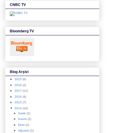
CNBC TV
Bloomberg TV
Blog Arşivi
►
2023
(6)
►
2018
(2)
►
2017
(12)
►
2016
(4)
►
2015
(7)
▼
2014
(16)
►
Aralık
(1)
►
Kasım
(2)
►
Ekim
(2)
►
Ağustos
(1)