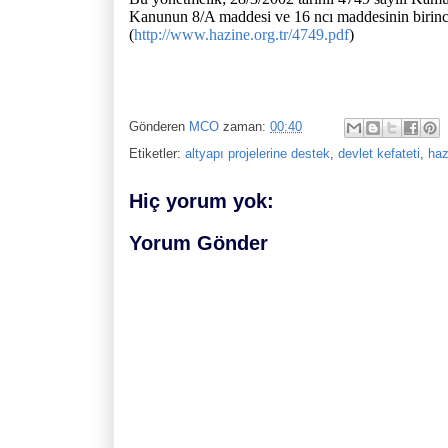
Kanunun 8/A maddesi ve 16 ncı maddesinin birinci 
(
http://www.hazine.org.tr/4749.pdf
)
Gönderen
MCO
zaman:
00:40
Etiketler:
altyapı projelerine destek
,
devlet kefateti
,
haz
Hiç yorum yok:
Yorum Gönder