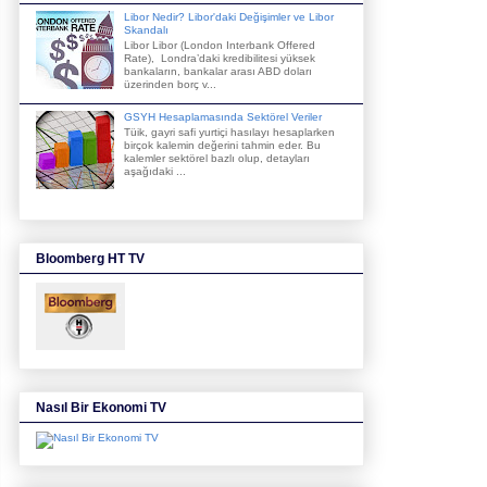
Libor Nedir? Libor'daki Değişimler ve Libor
Skandalı
Libor Libor (London Interbank Offered
Rate), Londra’daki kredibilitesi yüksek
bankaların, bankalar arası ABD doları
üzerinden borç v...
GSYH Hesaplamasında Sektörel Veriler
Tüik, gayri safi yurtiçi hasılayı hesaplarken
birçok kalemin değerini tahmin eder. Bu
kalemler sektörel bazlı olup, detayları
aşağıdaki ...
Bloomberg HT TV
Nasıl Bir Ekonomi TV