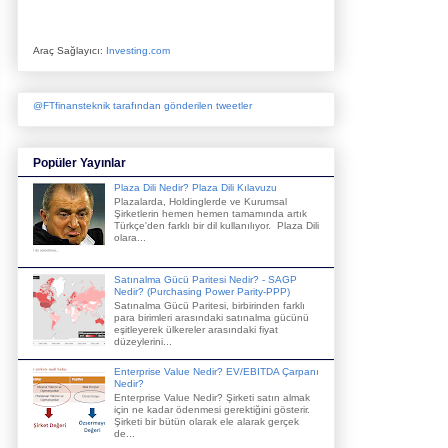
Araç Sağlayıcı:
Investing.com
@FTfinansteknik tarafından gönderilen tweetler
Popüler Yayınlar
Plaza Dili Nedir? Plaza Dili Kılavuzu
Plazalarda, Holdinglerde ve Kurumsal
Şirketlerin hemen hemen tamamında artık
Türkçe'den farklı bir dil kullanılıyor. Plaza Dili
olara...
Satınalma Gücü Paritesi Nedir? - SAGP
Nedir? (Purchasing Power Parity-PPP)
Satınalma Gücü Paritesi, birbirinden farklı
para birimleri arasındaki satınalma gücünü
eşitleyerek ülkereler arasındaki fiyat
düzeylerini...
Enterprise Value Nedir? EV/EBITDA Çarpanı
Nedir?
Enterprise Value Nedir? Şirketi satın almak
için ne kadar ödenmesi gerektiğini gösterir.
Şirketi bir bütün olarak ele alarak gerçek
de...