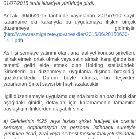
01/07/2015 tarihi itibariyle yürürlüğe girdi.
Ancak, 30/06/2015 tarihinde yayınlanan 2015/7910 sayılı
kararname eki kararıyda bu uygulamaya ilişkin birçok
düzenmeye gidlmiştir.
(
http://www.resmigazete.gov.tr/eskiler/2015/06/20150630-
14-1.pdf
)
Asıl işi sermaye yatırımı olan, ana faaliyet konusu şirketlere
iştirak etmek, ortak olmak veya satın almak, karşılığında ise,
temettü geliri elde etmek olan Holding statüsündeki
Şirketlerin bu düzenmeyle uygulama dışında bırakıldığı
gözükmektedir. Durum böyle olunca, bu teşvikten
yararlanan Şirket sayısı bir hayli azalacaktır.
İlgili düzenlemeyle uygulama dışında bırakılan bazı başlıklar
aşağıdaki gibidir, detayları için kararnamenin tamamına
paylaştığım linklerden ulaşabilirsiniz.
a) Gelirlerinin %25 veya fazlası şirket faaliyeti ile orantılı
sermaye, organizasyon ve personel istihdamı suretiyle
yürütülen ticarî, ziraî veya serbest meslek faaliyeti dışındaki