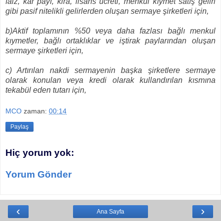
faiz, kâr payı, kira, lisans ücreti, menkul kıymet satış geliri
gibi pasif nitelikli gelirlerden oluşan sermaye şirketleri için,
b)Aktif toplamının %50 veya daha fazlası bağlı menkul
kıymetler, bağlı ortaklıklar ve iştirak paylarından oluşan
sermaye şirketleri için,
c) Artırılan nakdi sermayenin başka şirketlere sermaye
olarak konulan veya kredi olarak kullandırılan kısmına
tekabül eden tutarı için,
MCO
zaman:
00:14
Paylaş
Hiç yorum yok:
Yorum Gönder
‹
›
Ana Sayfa