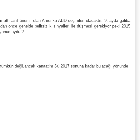
dım attı asıl önemli olan Amerika ABD seçimleri olacaktır. 9. ayda galiba
an önce genelde belirsizlik sinyalleri ile düşmesi gerekiyor peki 2015
asyonumuydu ?
 mümkün değil,ancak kanaatim 3'ü 2017 sonuna kadar bulacağı yönünde