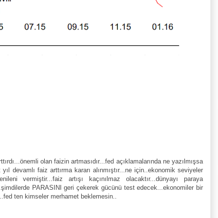
arttırdı...önemli olan faizin artmasıdır...fed açıklamalarında ne yazılmışsa
yıl devamlı faiz arttırma kararı alınmıştır...ne için..ekonomik seviyeler
eni vermiştir...faiz artışı kaçınılmaz olacaktır...dünyayı paraya
..şimdilerde PARASINI geri çekerek gücünü test edecek...ekonomiler bir
...fed ten kimseler merhamet beklemesin..