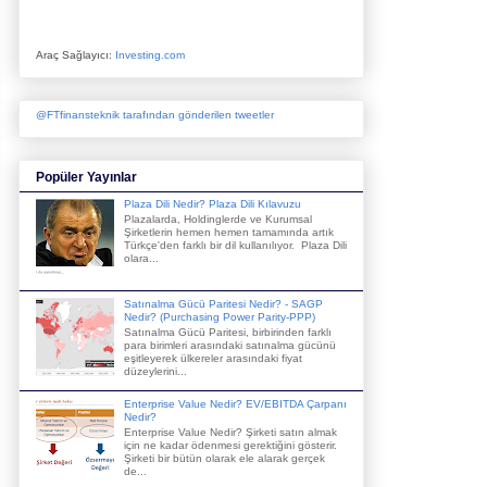
Araç Sağlayıcı:
Investing.com
@FTfinansteknik tarafından gönderilen tweetler
Popüler Yayınlar
Plaza Dili Nedir? Plaza Dili Kılavuzu
Plazalarda, Holdinglerde ve Kurumsal
Şirketlerin hemen hemen tamamında artık
Türkçe'den farklı bir dil kullanılıyor. Plaza Dili
olara...
Satınalma Gücü Paritesi Nedir? - SAGP
Nedir? (Purchasing Power Parity-PPP)
Satınalma Gücü Paritesi, birbirinden farklı
para birimleri arasındaki satınalma gücünü
eşitleyerek ülkereler arasındaki fiyat
düzeylerini...
Enterprise Value Nedir? EV/EBITDA Çarpanı
Nedir?
Enterprise Value Nedir? Şirketi satın almak
için ne kadar ödenmesi gerektiğini gösterir.
Şirketi bir bütün olarak ele alarak gerçek
de...