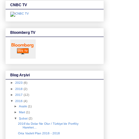
CNBC TV
Bloomberg TV
Blog Arşivi
►
2023
(6)
►
2018
(2)
►
2017
(12)
▼
2016
(4)
►
Aralık
(1)
►
Mart
(1)
▼
Şubat
(2)
2016'da Dolar Ne Olur / Türkiye'de Portföy
Hareket...
Orta Vadeli Plan 2016 - 2018