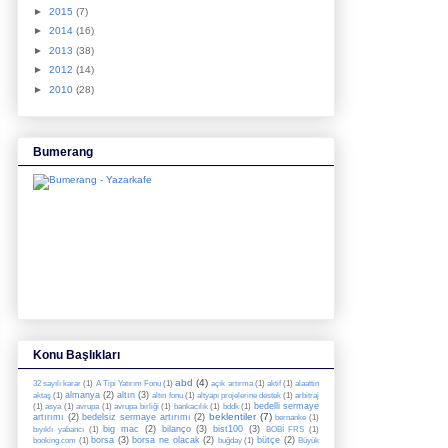
►
2015
(7)
►
2014
(16)
►
2013
(38)
►
2012
(14)
►
2010
(28)
Bumerang
Konu Başlıkları
abd
(4)
32 sayılı karar
(1)
A Tipi Yatırım Fonu
(1)
açık artırma
(1)
aktif
(1)
alaattin
almanya
(2)
altın
(3)
aktaş
(1)
altın fonu
(1)
altyapı projelerine destek
(1)
arbitraj
bedelli sermaye
(1)
asya
(1)
avrupa
(1)
avrupa birliği
(1)
bankacılık
(1)
bddk
(1)
beklentiler
(7)
artırımı
(2)
bedelsiz sermaye artırımı
(2)
bernanke
(1)
big mac
(2)
bilanço
(3)
bist100
(3)
bıyıklı yabancı
(1)
BOBİ FRS
(1)
borsa
(3)
borsa ne olacak
(2)
bütçe
(2)
booking.com
(1)
buğday
(1)
Büyük