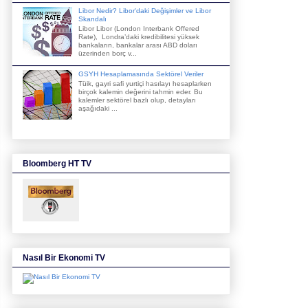
Libor Nedir? Libor'daki Değişimler ve Libor
Skandalı
Libor Libor (London Interbank Offered
Rate), Londra’daki kredibilitesi yüksek
bankaların, bankalar arası ABD doları
üzerinden borç v...
GSYH Hesaplamasında Sektörel Veriler
Tüik, gayri safi yurtiçi hasılayı hesaplarken
birçok kalemin değerini tahmin eder. Bu
kalemler sektörel bazlı olup, detayları
aşağıdaki ...
Bloomberg HT TV
Nasıl Bir Ekonomi TV