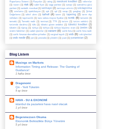
reeskont kredileri
(2)
Raporlama Sistemi
(1)
Rasyolar
(1)
rating
(1)
reformlar
risk
(4)
(1)
rezerv
(1)
sabit fiyat
(1)
sagp paritesi
(1)
sanayi
(1)
satınalma gücü
sermaye
(2)
sıkılaştırma
paritesi
(1)
sentetik mevduat
(1)
sermaye artırımı
(1)
(3)
sınırlama
(1)
spekülasyon
(1)
spk
(1)
spl
(1)
swap
(1)
şanghay
(1)
Şirket
tahvil
(4)
tapering
(2)
Değerleme
(1)
tahivl alımı
(1)
tanım
(1)
tarım dışı
tcmb
(6)
istihdam
(1)
taşımacılık
(1)
taze sebze-meyve fiyatları
(1)
temenni
(1)
temettü
(1)
Temettü nedir
(1)
teminat
(1)
TTK
(1)
turizm
(1)
turizm sektörü
(1)
tüketici kredileri
(2)
turizmde daralma
(1)
tüfe
(1)
tüketici güven endeksi
(1)
üretim
(3)
tüketim
(1)
tüpraş
(1)
türkçe
(1)
türkiye
(1)
türkiye büyüme oranı
(1)
varant
(4)
üretim faktörleri
(1)
vadeli işlemler
(1)
varlık fonu
(1)
varlık fonu nedir
vob
(6)
(1)
varlık fonunan devredilen şirketler
(1)
vergisel teşvik
(1)
vob işlemleri
vob nedir
(5)
yunanistan
(2)
(1)
yen
(1)
yenzede
(1)
yönetim
(1)
yuan
(1)
Blog Listem
Musings on Markets
Information Timing and Release: The Gaming of
Guidance!
1 hafta önce
Dragonomi
Çin - Yerli Tüketim
9 ay önce
HAVA - SU & EKONOMİ
istanbul da pazartesi hava nasıl olacak
1 yıl önce
Begenmezsen Okuma
Ekonomik Belirsizlikte Bütçe Yönetimi
5 yıl önce