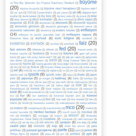
büyüme
ve Orta Boy İşletmeler İçin Finansal Raporlama Standardı
(1)
(20)
büyüme nasıl hesaplanır
(2)
büyüme ile işsizlik
(1)
büyüme nedir?
çin
(4)
(1)
cari açık
(1)
CDS
(1)
Çarpan Analizi
(1)
çek yasası
(1)
değişken faizli
dış borç
(2)
dolar
krediler
(1)
devlet kefateti
(1)
dış borç stoku
(1)
dış ticaret
(1)
(3)
döviz kontratları
(2)
döviz sepeti
(2)
dolar tahmini
(1)
döviz mevduat
(1)
ekonomi
(5)
durgunluk
(2)
ECB
(3)
ekonomik büyüme
ekonometri
(1)
(2)
ekonomik görünüm
(2)
ekonomik göstergeler
(1)
ekonomik istikrar
(1)
enflasyon
ekonomik tahminler
(2)
endeks futures
(3)
ekonomist
(1)
(14)
enflasyon raporu
(5)
enflasyon ile işsizlik arasındaki ilişki
(1)
eur/usd
(4)
euro bölgesi
(4)
Enterprise Value
(1)
eurobond
(1)
faiz
(20)
EV/EBITDA
(2)
EV/FAVÖK
(2)
eximban
(1)
eximbank
(1)
fed
(20)
faiz artırımı
(5)
fd/ebitda
(1)
fd/favök
(1)
finansal analiz
(1)
futures
(4)
fiyatlama
(2)
finansal rasyolar
(1)
forward
(1)
gayri safi yurtiçi
hasıla
(1)
gayri safi yurtiçi hasıla nedir?
(1)
gdp
(1)
gdp per capita
(1)
gelişmekte
GSYH
(2)
olan ülkeler
(1)
global ekonomi
(1)
Hangi Finansal Tablo
(1)
haraç
hazine
(2)
kesmek
(1)
hazine garantisi
(1)
hisse değeri
(1)
hisse senetler
(1)
ırak
ihracat
(3)
(1)
ifo1
(1)
ifo2
(1)
İhracatın ithalatı karşılama oranı
(1)
imalat sanayi
imf
(4)
(1)
imkb
(1)
inci altındağ
(1)
ingiltere
(1)
irs
(1)
ism
(1)
iso
(1)
işletme
(1)
işsizlik
(9)
işsizlik oranı
(2)
ithalat
(2)
japon
işletme nedir
(1)
italya
(1)
japonya
(5)
kaldıraç
(4)
yeni
(2)
jp morgan
(1)
Kalite
(1)
kambiyo
(1)
kapasite kullanım oranı
(1)
kar payı
(1)
kar payı nedir
(1)
kar realizasyonu
(1)
kara
KGK
(2)
para
(1)
kariyer
(1)
karşılıksız çek
(1)
katma değer
(1)
kko
(1)
kontrat
(3)
Konsolidasyon
(1)
konut satışları
(1)
korelasyon
(1)
kotasyon
(1)
kredi
(6)
kredi derecelendirme
(1)
kredi kartları
(1)
kredi notu
(1)
kredi riski
(1)
kur
(4)
küresel
kriz
(1)
kur sabitleme
(1)
kurumsal kaynaklı alım
(1)
piyasalar
(4)
libor
(2)
latin amerika
(1)
libor nedir
(1)
libor skandalı
(1)
lider
(1)
liderlik
(1)
likitide
(1)
lisanslama sınavları
(1)
makroekonomi
(1)
maliye politikası
mco
(29)
maliyet
(3)
(1)
manüpilasyon
(1)
masraf tarifesi
(1)
menkul
(1)
merkez bankası
(7)
mevduat
(3)
menkul kıymetler
(1)
merrill lynch
(1)
moody's
(2)
MSUGT
(2)
mfo
(1)
mortgage
(1)
motorin
(1)
Muhasebe
müdahele
(2)
Uygulamaları Genel Tebliğ
(1)
müzayede
(1)
nakit sermaye
(1)
opsiyon
(6)
orta
not artırımı
(3)
nakliye
(1)
net dış borç
(1)
orta doğu
(1)
vadeli plan
(4)
ovp
(4)
otomotiv
(2)
para
örtülü faiz artırımı
(1)
parite
(11)
parasal genişleme
(4)
petrol
(6)
politikası
(3)
pasif
(1)
ppk
(4)
piyasa
(3)
portekiz
(2)
Phillips Eğrisi
(1)
plaza dili
(1)
pmi
(1)