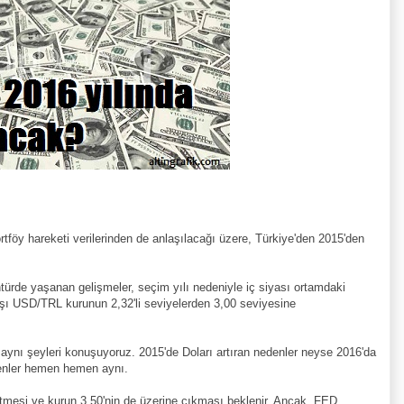
tföy hareketi verilerinden de anlaşılacağı üzere, Türkiye'den 2015'den
türde yaşanan gelişmeler, seçim yılı nedeniyle iç siyası ortamdaki
başı USD/TRL kurunun 2,32'li seviyelerden 3,00 seviyesine
aynı şeyleri konuşuyoruz. 2015'de Doları artıran nedenler neyse 2016'da
denler hemen hemen aynı.
etmesi ve kurun 3,50'nin de üzerine çıkması beklenir. Ancak, FED