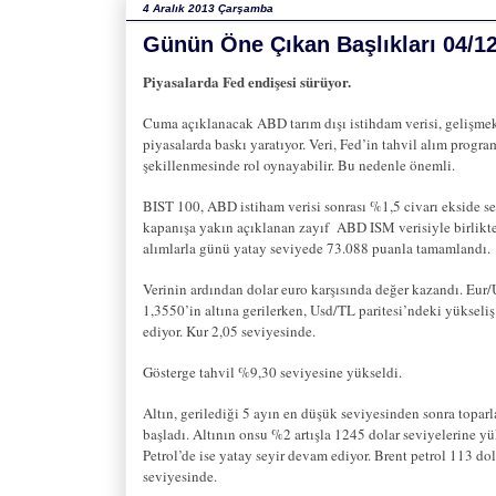
4 Aralık 2013 Çarşamba
Günün Öne Çıkan Başlıkları 04/1
Piyasalarda Fed endişesi sürüyor.
Cuma açıklanacak ABD tarım dışı istihdam verisi, gelişme
piyasalarda baskı yaratıyor. Veri, Fed’in tahvil alım progra
şekillenmesinde rol oynayabilir. Bu nedenle önemli.
BIST 100, ABD istiham verisi sonrası %1,5 civarı ekside s
kapanışa yakın açıklanan zayıf
ABD ISM verisiyle birlikt
alımlarla günü yatay seviyede 73.088 puanla tamamlandı.
Verinin ardından dolar euro karşısında değer kazandı. Eur/
1,3550’in altına gerilerken, Usd/TL paritesi’ndeki yükseli
ediyor. Kur 2,05 seviyesinde.
Gösterge tahvil %9,30 seviyesine yükseldi.
Altın, gerilediği 5 ayın en düşük seviyesinden sonra topa
başladı. Altının onsu %2 artışla 1245 dolar seviyelerine yü
Petrol’de ise yatay seyir devam ediyor. Brent petrol 113 dol
seviyesinde.