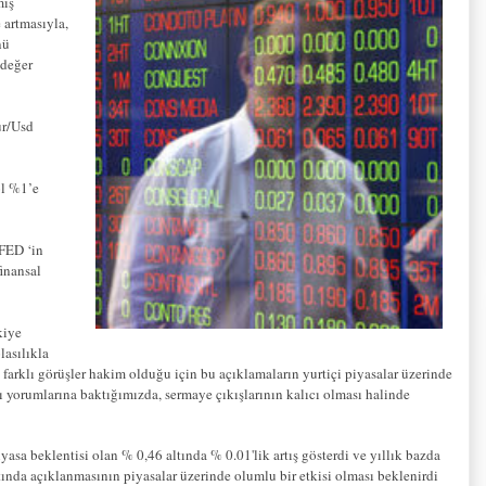
mış
 artmasıyla,
nü
 değer
ur/Usd
ol %1’e
 FED ‘in
inansal
kiye
lasılıkla
k farklı görüşler hakim olduğu için bu açıklamaların yurtiçi piyasalar üzerinde
ı yorumlarına baktığımızda, sermaye çıkışlarının kalıcı olması halinde
asa beklentisi olan % 0,46 altında % 0.01'lik artış gösterdi ve yıllık bazda
ında açıklanmasının piyasalar üzerinde olumlu bir etkisi olması beklenirdi