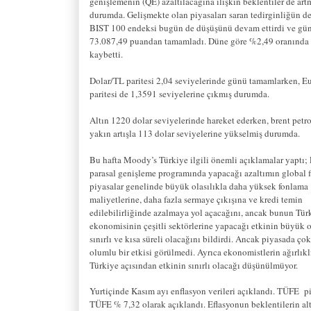
genişlemenin (QE) azaltılacağına ilişkin beklentiler de art
durumda. Gelişmekte olan piyasaları saran tedirginliğün de
BIST 100 endeksi bugün de düşüşünü devam ettirdi ve gü
73.087,49 puandan tamamladı. Düne göre %2,49 oranında
kaybetti.
Dolar/TL paritesi 2,04 seviyelerinde günü tamamlarken, E
paritesi de 1,3591 seviyelerine çıkmış durumda.
Altın 1220 dolar seviyelerinde hareket ederken, brent petr
yakın artışla 113 dolar seviyelerine yükselmiş durumda.
Bu hafta Moody’s Türkiye ilgili önemli açıklamalar yaptı;
parasal genişleme programında yapacağı azaltımın global f
piyasalar genelinde büyük olasılıkla daha yüksek fonlama
maliyetlerine, daha fazla sermaye çıkışına ve kredi temin
edilebilirliğinde azalmaya yol açacağını, ancak bunun Tür
ekonomisinin çeşitli sektörlerine yapacağı etkinin büyük o
sınırlı ve kısa süreli olacağını bildirdi. Ancak piyasada ço
olumlu bir etkisi görülmedi. Ayrıca ekonomistlerin ağırlıkl
Türkiye açısından etkinin sınırlı olacağı düşünülmüyor.
Yurtiçinde Kasım ayı enflasyon verileri açıklandı. TÜFE piy
TÜFE % 7,32 olarak açıklandı. Eflasyonun beklentilerin alt