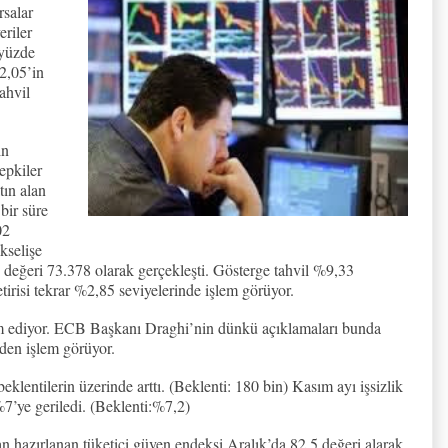
rsalar
eriler
 yüzde
2,05’in
ahvil
in
tepkiler
tın alan
bir süre
02
kselişe
değeri 73.378 olarak gerçekleşti. Gösterge tahvil %9,33
etirisi tekrar %2,85 seviyelerinde işlem görüyor.
m ediyor. ECB Başkanı Draghi’nin dünkü açıklamaları bunda
den işlem görüyor.
klentilerin üzerinde arttı. (Beklenti: 180 bin) Kasım ayı işsizlik
%7’ye geriledi. (Beklenti:%7,2)
n hazırlanan tüketici güven endeksi Aralık’da 82,5 değeri alarak