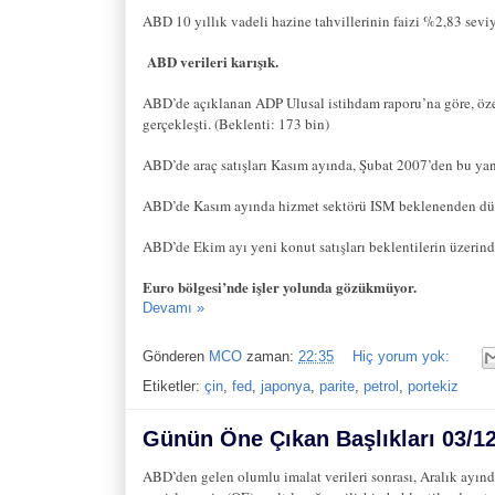
ABD 10 yıllık vadeli hazine tahvillerinin faizi %2,83 sevi
ABD verileri karışık.
ABD’de açıklanan ADP Ulusal istihdam raporu’na göre, özel
gerçekleşti. (Beklenti: 173 bin)
ABD’de araç satışları Kasım ayında, Şubat 2007’den bu yana
ABD’de Kasım ayında hizmet sektörü ISM beklenenden düşü
ABD’de Ekim ayı yeni konut satışları beklentilerin üzerind
Euro bölgesi’nde işler yolunda gözükmüyor.
Devamı »
Gönderen
MCO
zaman:
22:35
Hiç yorum yok:
Etiketler:
çin
,
fed
,
japonya
,
parite
,
petrol
,
portekiz
Günün Öne Çıkan Başlıkları 03/1
ABD’den gelen olumlu imalat verileri sonrası, Aralık ayınd