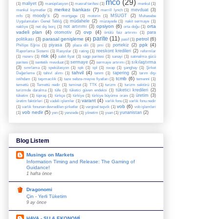
mco
(29)
maliyet
(3)
(1)
manüpilasyon
(1)
masraf tarifesi
(1)
menkul
(1)
merkez bankası
(7)
mevduat
(3)
menkul kıymetler
(1)
merrill lynch
(1)
moody's
(2)
MSUGT
(2)
mfo
(1)
mortgage
(1)
motorin
(1)
Muhasebe
müdahele
(2)
Uygulamaları Genel Tebliğ
(1)
müzayede
(1)
nakit sermaye
(1)
opsiyon
(6)
orta
not artırımı
(3)
nakliye
(1)
net dış borç
(1)
orta doğu
(1)
vadeli plan
(4)
ovp
(4)
otomotiv
(2)
para
örtülü faiz artırımı
(1)
parite
(11)
parasal genişleme
(4)
petrol
(6)
politikası
(3)
pasif
(1)
ppk
(4)
piyasa
(3)
portekiz
(2)
Phillips Eğrisi
(1)
plaza dili
(1)
pmi
(1)
reeskont kredileri
(2)
Raporlama Sistemi
(1)
Rasyolar
(1)
rating
(1)
reformlar
risk
(4)
(1)
rezerv
(1)
sabit fiyat
(1)
sagp paritesi
(1)
sanayi
(1)
satınalma gücü
sermaye
(2)
sıkılaştırma
paritesi
(1)
sentetik mevduat
(1)
sermaye artırımı
(1)
(3)
sınırlama
(1)
spekülasyon
(1)
spk
(1)
spl
(1)
swap
(1)
şanghay
(1)
Şirket
tahvil
(4)
tapering
(2)
Değerleme
(1)
tahivl alımı
(1)
tanım
(1)
tarım dışı
tcmb
(6)
istihdam
(1)
taşımacılık
(1)
taze sebze-meyve fiyatları
(1)
temenni
(1)
temettü
(1)
Temettü nedir
(1)
teminat
(1)
TTK
(1)
turizm
(1)
turizm sektörü
(1)
tüketici kredileri
(2)
turizmde daralma
(1)
tüfe
(1)
tüketici güven endeksi
(1)
üretim
(3)
tüketim
(1)
tüpraş
(1)
türkçe
(1)
türkiye
(1)
türkiye büyüme oranı
(1)
varant
(4)
üretim faktörleri
(1)
vadeli işlemler
(1)
varlık fonu
(1)
varlık fonu nedir
vob
(6)
(1)
varlık fonunan devredilen şirketler
(1)
vergisel teşvik
(1)
vob işlemleri
vob nedir
(5)
yunanistan
(2)
(1)
yen
(1)
yenzede
(1)
yönetim
(1)
yuan
(1)
Blog Listem
Musings on Markets
Information Timing and Release: The Gaming of
Guidance!
1 hafta önce
Dragonomi
Çin - Yerli Tüketim
9 ay önce
HAVA - SU & EKONOMİ