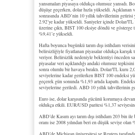
yansımaları piyasaya oldukça olumsuz yansıdı. Bo
düşüşe geçerken, dolar hızla yükseldi. Açıklanan v
sonrasında ABD’nin 10 yıllık tahvillerinin getirisi
2.92’ye kadar yükseldi. Saniyeler içinde Dolar/TL 
üzerine çıktı, BIST 100 eksiye döndü ve gösterge t
%9,41’e yükseldi.
Hafta boyunca bugünkü tarım dışı istihdam verisin
belirsizliğiyle fiyatlanan piyasalar oldukça karışık 
veriyor. Belirsizlik nedeniyle beklentiyi önceden sa
piyasalar veri açıklandığı andaki olumsuz tepkisini 
sonra olumlu bir havaya bıraktı. Dolar/TL kuru 2,
seviyelerine kadar gerilerken BIST 100 endeksi yü
geçerek gün sonunda %1,93 artıda kapattı. Endeks 
seviyelerine geriledi. ABD 10 yıllık tahvillerinin g
Euro ise, dolar karşısında gücünü korumaya deva
oldukça etkili. EUR/USD paritesi %1,37 seviyesin
ABD’de Kasım ayı tarım dışı istihdam 203 bin ile be
oranı ise 2008 yılından beri en düşük seviye olan 
ABD’de Michigan üniversitesi ve Reuters tarafında