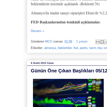
beklentilerin üzerinde açıklandı. (Beklenti:76)
Almanya’da imalat sanayi siparişleri Ekim’de %2,2 
FED Başkanlarından temkinli açıklamalar.
Devamı »
Gönderen
MCO
zaman:
01:09
1 yorum:
Etiketler:
almanya
,
beklentiler
,
fed
,
parite
,
tarım dışı i
6 Aralık 2013 Cuma
Günün Öne Çıkan Başlıkları 05/1