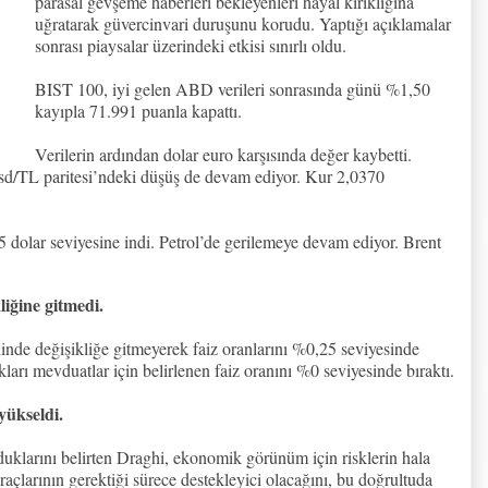
parasal gevşeme haberleri bekleyenleri hayal kırıklığına
uğratarak güvercinvari duruşunu korudu. Yaptığı açıklamalar
sonrası piaysalar üzerindeki etkisi sınırlı oldu.
BIST 100, iyi gelen ABD verileri sonrasında günü %1,50
kayıpla 71.991 puanla kapattı.
Verilerin ardından dolar euro karşısında değer kaybetti.
Usd/TL paritesi’ndeki düşüş de devam ediyor. Kur 2,0370
 dolar seviyesine indi. Petrol’de gerilemeye devam ediyor. Brent
iğine gitmedi.
nde değişikliğe gitmeyerek faiz oranlarını %0,25 seviyesinde
ları mevduatlar için belirlenen faiz oranını %0 seviyesinde bıraktı.
yükseldi.
uklarını belirten Draghi, ekonomik görünüm için risklerin hala
raçlarının gerektiği sürece destekleyici olacağını, bu doğrultuda