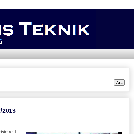
2/2013
sinin ilk