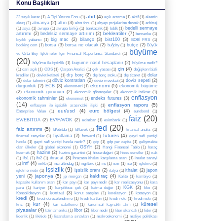
Konu Başlıkları
abd
(4)
32 sayılı karar
(1)
A Tipi Yatırım Fonu
(1)
açık artırma
(1)
aktif
(1)
alaattin
almanya
(2)
altın
(3)
aktaş
(1)
altın fonu
(1)
altyapı projelerine destek
(1)
arbitraj
bedelli sermaye
(1)
asya
(1)
avrupa
(1)
avrupa birliği
(1)
bankacılık
(1)
bddk
(1)
beklentiler
(7)
artırımı
(2)
bedelsiz sermaye artırımı
(2)
bernanke
(1)
big mac
(2)
bilanço
(3)
bist100
(3)
bıyıklı yabancı
(1)
BOBİ FRS
(1)
borsa
(3)
borsa ne olacak
(2)
bütçe
(2)
booking.com
(1)
buğday
(1)
Büyük
büyüme
ve Orta Boy İşletmeler İçin Finansal Raporlama Standardı
(1)
(20)
büyüme nasıl hesaplanır
(2)
büyüme ile işsizlik
(1)
büyüme nedir?
çin
(4)
(1)
cari açık
(1)
CDS
(1)
Çarpan Analizi
(1)
çek yasası
(1)
değişken faizli
dış borç
(2)
dolar
krediler
(1)
devlet kefateti
(1)
dış borç stoku
(1)
dış ticaret
(1)
(3)
döviz kontratları
(2)
döviz sepeti
(2)
dolar tahmini
(1)
döviz mevduat
(1)
ekonomi
(5)
durgunluk
(2)
ECB
(3)
ekonomik büyüme
ekonometri
(1)
(2)
ekonomik görünüm
(2)
ekonomik göstergeler
(1)
ekonomik istikrar
(1)
enflasyon
ekonomik tahminler
(2)
endeks futures
(3)
ekonomist
(1)
(14)
enflasyon raporu
(5)
enflasyon ile işsizlik arasındaki ilişki
(1)
eur/usd
(4)
euro bölgesi
(4)
Enterprise Value
(1)
eurobond
(1)
faiz
(20)
EV/EBITDA
(2)
EV/FAVÖK
(2)
eximban
(1)
eximbank
(1)
fed
(20)
faiz artırımı
(5)
fd/ebitda
(1)
fd/favök
(1)
finansal analiz
(1)
futures
(4)
fiyatlama
(2)
finansal rasyolar
(1)
forward
(1)
gayri safi yurtiçi
hasıla
(1)
gayri safi yurtiçi hasıla nedir?
(1)
gdp
(1)
gdp per capita
(1)
gelişmekte
GSYH
(2)
olan ülkeler
(1)
global ekonomi
(1)
Hangi Finansal Tablo
(1)
haraç
hazine
(2)
kesmek
(1)
hazine garantisi
(1)
hisse değeri
(1)
hisse senetler
(1)
ırak
ihracat
(3)
(1)
ifo1
(1)
ifo2
(1)
İhracatın ithalatı karşılama oranı
(1)
imalat sanayi
imf
(4)
(1)
imkb
(1)
inci altındağ
(1)
ingiltere
(1)
irs
(1)
ism
(1)
iso
(1)
işletme
(1)
işsizlik
(9)
işsizlik oranı
(2)
ithalat
(2)
japon
işletme nedir
(1)
italya
(1)
japonya
(5)
kaldıraç
(4)
yeni
(2)
jp morgan
(1)
Kalite
(1)
kambiyo
(1)
kapasite kullanım oranı
(1)
kar payı
(1)
kar payı nedir
(1)
kar realizasyonu
(1)
kara
KGK
(2)
para
(1)
kariyer
(1)
karşılıksız çek
(1)
katma değer
(1)
kko
(1)
kontrat
(3)
Konsolidasyon
(1)
konut satışları
(1)
korelasyon
(1)
kotasyon
(1)
kredi
(6)
kredi derecelendirme
(1)
kredi kartları
(1)
kredi notu
(1)
kredi riski
(1)
kur
(4)
küresel
kriz
(1)
kur sabitleme
(1)
kurumsal kaynaklı alım
(1)
piyasalar
(4)
libor
(2)
latin amerika
(1)
libor nedir
(1)
libor skandalı
(1)
lider
(1)
liderlik
(1)
likitide
(1)
lisanslama sınavları
(1)
makroekonomi
(1)
maliye politikası