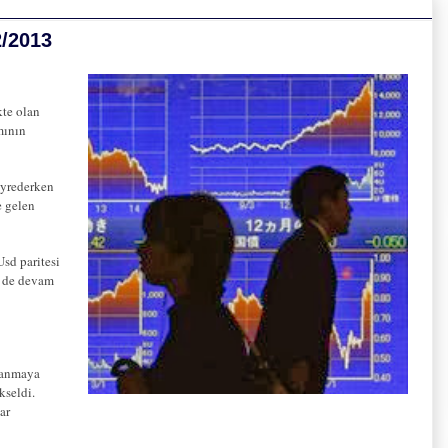
2/2013
kte olan
mının
eyrederken
e gelen
Usd paritesi
ş de devam
rlanmaya
kseldi.
ar