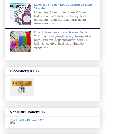
Libor Nedir? Libor'daki Değişimler ve Libor
Skandalı
Libor Libor (London Interbank Offered
Rate), Londra’daki kredibilitesi yüksek
bankaların, bankalar arası ABD doları
üzerinden borç v...
GSYH Hesaplamasında Sektörel Veriler
Tüik, gayri safi yurtiçi hasılayı hesaplarken
birçok kalemin değerini tahmin eder. Bu
kalemler sektörel bazlı olup, detayları
aşağıdaki ...
Bloomberg HT TV
Nasıl Bir Ekonomi TV