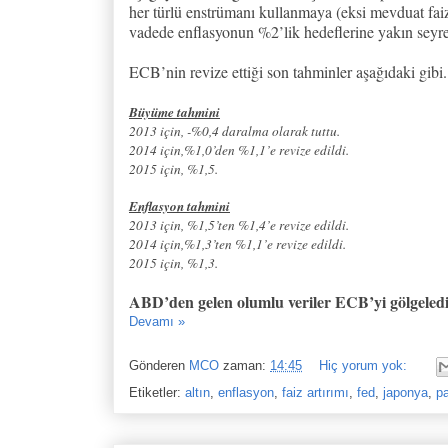
her türlü enstrümanı kullanmaya (eksi mevduat faiz
vadede enflasyonun %2’lik hedeflerine yakın seyred
ECB’nin revize ettiği son tahminler aşağıdaki gibi.
Büyüme tahmini
2013 için, -%0,4 daralma olarak tuttu.
2014 için,%1,0’den %1,1’e revize edildi.
2015 için, %1,5.
Enflasyon tahmini
2013 için, %1,5’ten %1,4’e revize edildi.
2014 için,%1,3’ten %1,1’e revize edildi.
2015 için, %1,3.
ABD’den gelen olumlu veriler ECB’yi gölgeledi
Devamı »
Gönderen
MCO
zaman:
14:45
Hiç yorum yok:
Etiketler:
altın
,
enflasyon
,
faiz artırımı
,
fed
,
japonya
,
pa