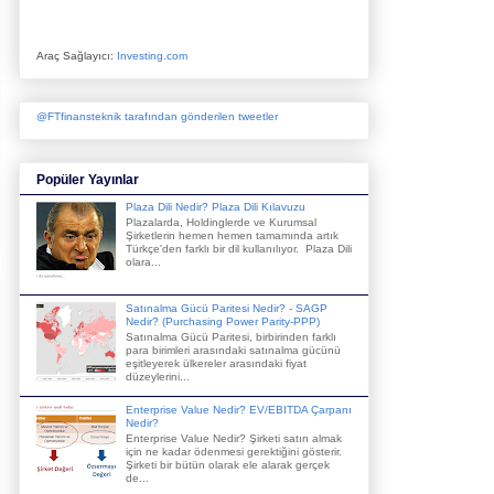
Araç Sağlayıcı:
Investing.com
@FTfinansteknik tarafından gönderilen tweetler
Popüler Yayınlar
Plaza Dili Nedir? Plaza Dili Kılavuzu
Plazalarda, Holdinglerde ve Kurumsal
Şirketlerin hemen hemen tamamında artık
Türkçe'den farklı bir dil kullanılıyor. Plaza Dili
olara...
Satınalma Gücü Paritesi Nedir? - SAGP
Nedir? (Purchasing Power Parity-PPP)
Satınalma Gücü Paritesi, birbirinden farklı
para birimleri arasındaki satınalma gücünü
eşitleyerek ülkereler arasındaki fiyat
düzeylerini...
Enterprise Value Nedir? EV/EBITDA Çarpanı
Nedir?
Enterprise Value Nedir? Şirketi satın almak
için ne kadar ödenmesi gerektiğini gösterir.
Şirketi bir bütün olarak ele alarak gerçek
de...