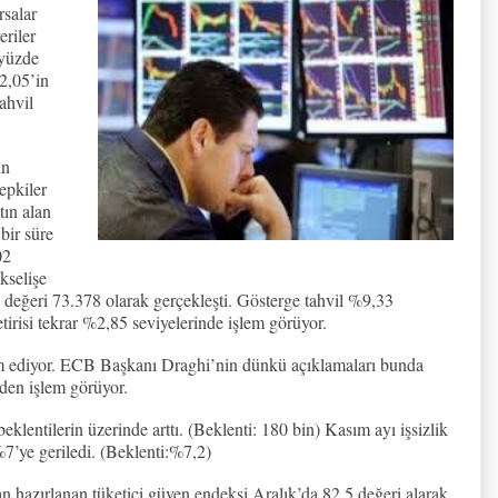
rsalar
eriler
 yüzde
2,05’in
ahvil
in
tepkiler
tın alan
bir süre
02
kselişe
değeri 73.378 olarak gerçekleşti. Gösterge tahvil %9,33
etirisi tekrar %2,85 seviyelerinde işlem görüyor.
m ediyor. ECB Başkanı Draghi’nin dünkü açıklamaları bunda
den işlem görüyor.
klentilerin üzerinde arttı. (Beklenti: 180 bin) Kasım ayı işsizlik
%7’ye geriledi. (Beklenti:%7,2)
n hazırlanan tüketici güven endeksi Aralık’da 82,5 değeri alarak