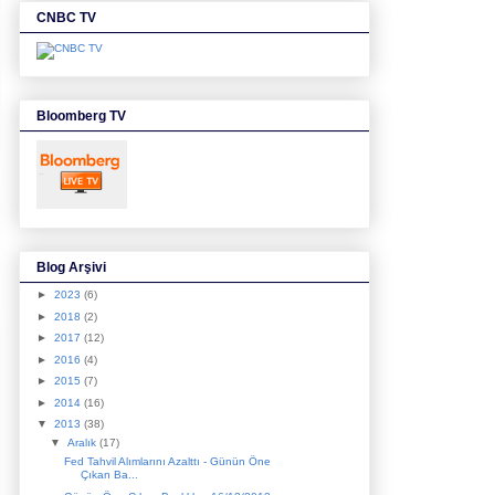
CNBC TV
Bloomberg TV
Blog Arşivi
►
2023
(6)
►
2018
(2)
►
2017
(12)
►
2016
(4)
►
2015
(7)
►
2014
(16)
▼
2013
(38)
▼
Aralık
(17)
Fed Tahvil Alımlarını Azalttı - Günün Öne
Çıkan Ba...