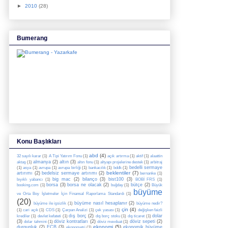
►
2010
(28)
Bumerang
Konu Başlıkları
abd
(4)
32 sayılı karar
(1)
A Tipi Yatırım Fonu
(1)
açık artırma
(1)
aktif
(1)
alaattin
almanya
(2)
altın
(3)
aktaş
(1)
altın fonu
(1)
altyapı projelerine destek
(1)
arbitraj
bedelli sermaye
(1)
asya
(1)
avrupa
(1)
avrupa birliği
(1)
bankacılık
(1)
bddk
(1)
beklentiler
(7)
artırımı
(2)
bedelsiz sermaye artırımı
(2)
bernanke
(1)
big mac
(2)
bilanço
(3)
bist100
(3)
bıyıklı yabancı
(1)
BOBİ FRS
(1)
borsa
(3)
borsa ne olacak
(2)
bütçe
(2)
booking.com
(1)
buğday
(1)
Büyük
büyüme
ve Orta Boy İşletmeler İçin Finansal Raporlama Standardı
(1)
(20)
büyüme nasıl hesaplanır
(2)
büyüme ile işsizlik
(1)
büyüme nedir?
çin
(4)
(1)
cari açık
(1)
CDS
(1)
Çarpan Analizi
(1)
çek yasası
(1)
değişken faizli
dış borç
(2)
dolar
krediler
(1)
devlet kefateti
(1)
dış borç stoku
(1)
dış ticaret
(1)
(3)
döviz kontratları
(2)
döviz sepeti
(2)
dolar tahmini
(1)
döviz mevduat
(1)
ekonomi
(5)
durgunluk
(2)
ECB
(3)
ekonomik büyüme
ekonometri
(1)