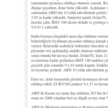
yansımaları piyasaya oldukça olumsuz yansıdı. Bo
düşüşe geçerken, dolar hızla yükseldi. Açıklanan v
sonrasında ABD’nin 10 yıllık tahvillerinin getirisi
2.92’ye kadar yükseldi. Saniyeler içinde Dolar/TL 
üzerine çıktı, BIST 100 eksiye döndü ve gösterge t
%9,41’e yükseldi.
Hafta boyunca bugünkü tarım dışı istihdam verisin
belirsizliğiyle fiyatlanan piyasalar oldukça karışık 
veriyor. Belirsizlik nedeniyle beklentiyi önceden sa
piyasalar veri açıklandığı andaki olumsuz tepkisini 
sonra olumlu bir havaya bıraktı. Dolar/TL kuru 2,
seviyelerine kadar gerilerken BIST 100 endeksi yü
geçerek gün sonunda %1,93 artıda kapattı. Endeks 
seviyelerine geriledi. ABD 10 yıllık tahvillerinin g
Euro ise, dolar karşısında gücünü korumaya deva
oldukça etkili. EUR/USD paritesi %1,37 seviyesin
ABD’de Kasım ayı tarım dışı istihdam 203 bin ile be
oranı ise 2008 yılından beri en düşük seviye olan 
ABD’de Michigan üniversitesi ve Reuters tarafında