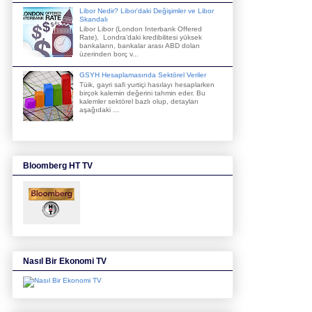
Libor Nedir? Libor'daki Değişimler ve Libor
Skandalı
Libor Libor (London Interbank Offered
Rate), Londra’daki kredibilitesi yüksek
bankaların, bankalar arası ABD doları
üzerinden borç v...
GSYH Hesaplamasında Sektörel Veriler
Tüik, gayri safi yurtiçi hasılayı hesaplarken
birçok kalemin değerini tahmin eder. Bu
kalemler sektörel bazlı olup, detayları
aşağıdaki ...
Bloomberg HT TV
Nasıl Bir Ekonomi TV