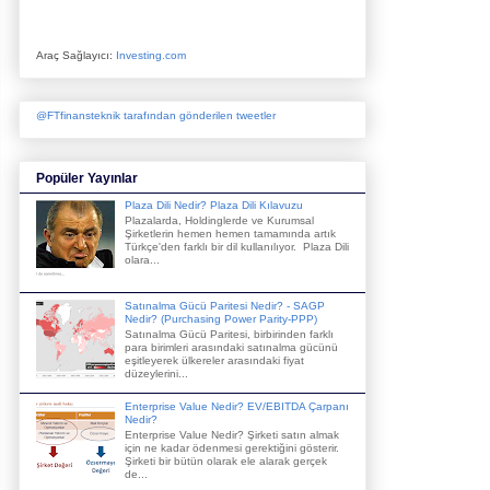
Araç Sağlayıcı:
Investing.com
@FTfinansteknik tarafından gönderilen tweetler
Popüler Yayınlar
Plaza Dili Nedir? Plaza Dili Kılavuzu
Plazalarda, Holdinglerde ve Kurumsal
Şirketlerin hemen hemen tamamında artık
Türkçe'den farklı bir dil kullanılıyor. Plaza Dili
olara...
Satınalma Gücü Paritesi Nedir? - SAGP
Nedir? (Purchasing Power Parity-PPP)
Satınalma Gücü Paritesi, birbirinden farklı
para birimleri arasındaki satınalma gücünü
eşitleyerek ülkereler arasındaki fiyat
düzeylerini...
Enterprise Value Nedir? EV/EBITDA Çarpanı
Nedir?
Enterprise Value Nedir? Şirketi satın almak
için ne kadar ödenmesi gerektiğini gösterir.
Şirketi bir bütün olarak ele alarak gerçek
de...