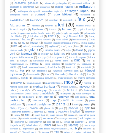
(2)
ekonomik görünüm
(2)
ekonomik göstergeler
(1)
ekonomik istikrar
(1)
enflasyon
ekonomik tahminler
(2)
endeks futures
(3)
ekonomist
(1)
(14)
enflasyon raporu
(5)
enflasyon ile işsizlik arasındaki ilişki
(1)
eur/usd
(4)
euro bölgesi
(4)
Enterprise Value
(1)
eurobond
(1)
faiz
(20)
EV/EBITDA
(2)
EV/FAVÖK
(2)
eximban
(1)
eximbank
(1)
fed
(20)
faiz artırımı
(5)
fd/ebitda
(1)
fd/favök
(1)
finansal analiz
(1)
futures
(4)
fiyatlama
(2)
finansal rasyolar
(1)
forward
(1)
gayri safi yurtiçi
hasıla
(1)
gayri safi yurtiçi hasıla nedir?
(1)
gdp
(1)
gdp per capita
(1)
gelişmekte
GSYH
(2)
olan ülkeler
(1)
global ekonomi
(1)
Hangi Finansal Tablo
(1)
haraç
hazine
(2)
kesmek
(1)
hazine garantisi
(1)
hisse değeri
(1)
hisse senetler
(1)
ırak
ihracat
(3)
(1)
ifo1
(1)
ifo2
(1)
İhracatın ithalatı karşılama oranı
(1)
imalat sanayi
imf
(4)
(1)
imkb
(1)
inci altındağ
(1)
ingiltere
(1)
irs
(1)
ism
(1)
iso
(1)
işletme
(1)
işsizlik
(9)
işsizlik oranı
(2)
ithalat
(2)
japon
işletme nedir
(1)
italya
(1)
japonya
(5)
kaldıraç
(4)
yeni
(2)
jp morgan
(1)
Kalite
(1)
kambiyo
(1)
kapasite kullanım oranı
(1)
kar payı
(1)
kar payı nedir
(1)
kar realizasyonu
(1)
kara
KGK
(2)
para
(1)
kariyer
(1)
karşılıksız çek
(1)
katma değer
(1)
kko
(1)
kontrat
(3)
Konsolidasyon
(1)
konut satışları
(1)
korelasyon
(1)
kotasyon
(1)
kredi
(6)
kredi derecelendirme
(1)
kredi kartları
(1)
kredi notu
(1)
kredi riski
(1)
kur
(4)
küresel
kriz
(1)
kur sabitleme
(1)
kurumsal kaynaklı alım
(1)
piyasalar
(4)
libor
(2)
latin amerika
(1)
libor nedir
(1)
libor skandalı
(1)
lider
(1)
liderlik
(1)
likitide
(1)
lisanslama sınavları
(1)
makroekonomi
(1)
maliye politikası
mco
(29)
maliyet
(3)
(1)
manüpilasyon
(1)
masraf tarifesi
(1)
menkul
(1)
merkez bankası
(7)
mevduat
(3)
menkul kıymetler
(1)
merrill lynch
(1)
moody's
(2)
MSUGT
(2)
mfo
(1)
mortgage
(1)
motorin
(1)
Muhasebe
müdahele
(2)
Uygulamaları Genel Tebliğ
(1)
müzayede
(1)
nakit sermaye
(1)
opsiyon
(6)
orta
not artırımı
(3)
nakliye
(1)
net dış borç
(1)
orta doğu
(1)
vadeli plan
(4)
ovp
(4)
otomotiv
(2)
para
örtülü faiz artırımı
(1)
parite
(11)
parasal genişleme
(4)
petrol
(6)
politikası
(3)
pasif
(1)
ppk
(4)
piyasa
(3)
portekiz
(2)
Phillips Eğrisi
(1)
plaza dili
(1)
pmi
(1)
reeskont kredileri
(2)
Raporlama Sistemi
(1)
Rasyolar
(1)
rating
(1)
reformlar
risk
(4)
(1)
rezerv
(1)
sabit fiyat
(1)
sagp paritesi
(1)
sanayi
(1)
satınalma gücü
sermaye
(2)
sıkılaştırma
paritesi
(1)
sentetik mevduat
(1)
sermaye artırımı
(1)
(3)
sınırlama
(1)
spekülasyon
(1)
spk
(1)
spl
(1)
swap
(1)
şanghay
(1)
Şirket
tahvil
(4)
tapering
(2)
Değerleme
(1)
tahivl alımı
(1)
tanım
(1)
tarım dışı
tcmb
(6)
istihdam
(1)
taşımacılık
(1)
taze sebze-meyve fiyatları
(1)
temenni
(1)
temettü
(1)
Temettü nedir
(1)
teminat
(1)
TTK
(1)
turizm
(1)
turizm sektörü
(1)