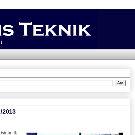
2/2013
sinin ilk