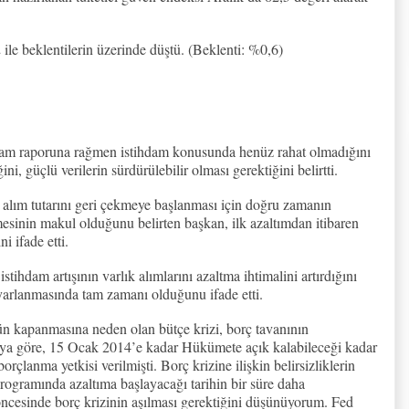
ile beklentilerin üzerinde düştü. (Beklenti: %0,6)
hdam raporuna rağmen istihdam konusunda henüz rahat olmadığını
i, güçlü verilerin sürdürülebilir olması gerektiğini belirtti.
 alım tutarını geri çekmeye başlanması için doğru zamanın
lmesinin makul olduğunu belirten başkan, ilk azaltımdan itibaren
i ifade etti.
tihdam artışının varlık alımlarını azaltma ihtimalini artırdığını
yarlanmasında tam zamanı olduğunu ifade etti.
kapanmasına neden olan bütçe krizi, borç tavanının
aya göre, 15 Ocak 2014’e kadar Hükümete açık kalabileceği kadar
çlanma yetkisi verilmişti. Borç krizine ilişkin belirsizliklerin
rogramında azaltıma başlayacağı tarihin bir süre daha
öncesinde borç krizinin aşılması gerektiğini düşünüyorum. Fed