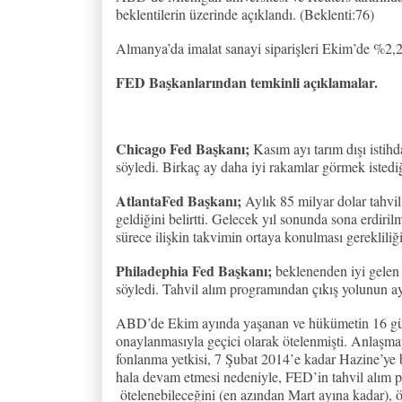
beklentilerin üzerinde açıklandı. (Beklenti:76)
Almanya’da imalat sanayi siparişleri Ekim’de %2,2 
FED Başkanlarından temkinli açıklamalar.
Chicago Fed Başkanı;
Kasım ayı tarım dışı isti
söyledi. Birkaç ay daha iyi rakamlar görmek istediğin
AtlantaFed Başkanı;
Aylık 85 milyar dolar tahvil
geldiğini belirtti. Gelecek yıl sonunda sona erdiri
sürece ilişkin takvimin ortaya konulması gerekliliğin
Philadephia Fed Başkanı;
beklenenden iyi gelen is
söyledi. Tahvil alım programından çıkış yolunun a
ABD’de Ekim ayında yaşanan ve hükümetin 16 gün 
onaylanmasıyla geçici olarak ötelenmişti. Anlaşm
fonlanma yetkisi, 7 Şubat 2014’e kadar Hazine’ye bor
hala devam etmesi nedeniyle, FED’in tahvil alım p
ötelenebileceğini (en azından Mart ayına kadar), 