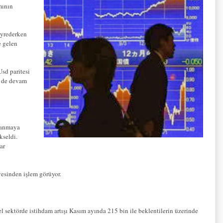
mının
eyrederken
e gelen
Usd paritesi
ş de devam
rlanmaya
kseldi.
ar
yesinden işlem görüyor.
 sektörde istihdam artışı Kasım ayında 215 bin ile beklentilerin üzerinde