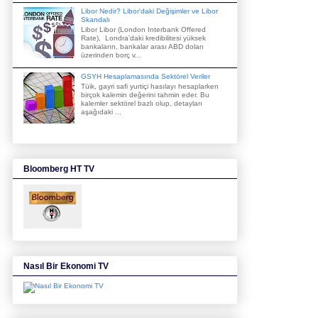
Libor Nedir? Libor'daki Değişimler ve Libor
Skandalı
Libor Libor (London Interbank Offered
Rate), Londra’daki kredibilitesi yüksek
bankaların, bankalar arası ABD doları
üzerinden borç v...
GSYH Hesaplamasında Sektörel Veriler
Tüik, gayri safi yurtiçi hasılayı hesaplarken
birçok kalemin değerini tahmin eder. Bu
kalemler sektörel bazlı olup, detayları
aşağıdaki ...
Bloomberg HT TV
Nasıl Bir Ekonomi TV