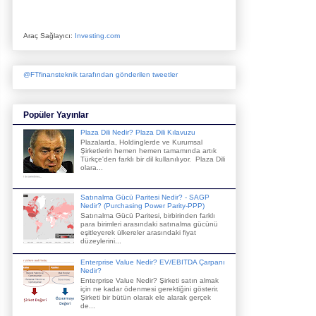
Araç Sağlayıcı:
Investing.com
@FTfinansteknik tarafından gönderilen tweetler
Popüler Yayınlar
Plaza Dili Nedir? Plaza Dili Kılavuzu
Plazalarda, Holdinglerde ve Kurumsal
Şirketlerin hemen hemen tamamında artık
Türkçe'den farklı bir dil kullanılıyor. Plaza Dili
olara...
Satınalma Gücü Paritesi Nedir? - SAGP
Nedir? (Purchasing Power Parity-PPP)
Satınalma Gücü Paritesi, birbirinden farklı
para birimleri arasındaki satınalma gücünü
eşitleyerek ülkereler arasındaki fiyat
düzeylerini...
Enterprise Value Nedir? EV/EBITDA Çarpanı
Nedir?
Enterprise Value Nedir? Şirketi satın almak
için ne kadar ödenmesi gerektiğini gösterir.
Şirketi bir bütün olarak ele alarak gerçek
de...