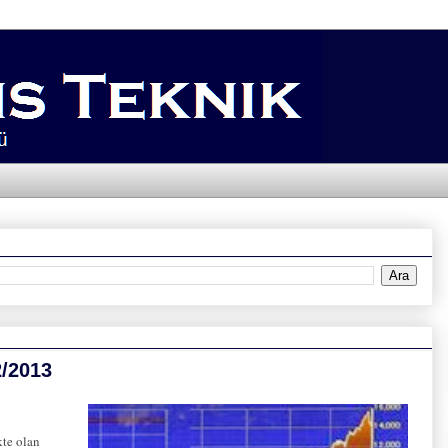
2/2013
kte olan