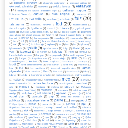
(2)
ekonomik görünüm
(2)
ekonomik göstergeler
(1)
ekonomik istikrar
(1)
enflasyon
ekonomik tahminler
(2)
endeks futures
(3)
ekonomist
(1)
(14)
enflasyon raporu
(5)
enflasyon ile işsizlik arasındaki ilişki
(1)
eur/usd
(4)
euro bölgesi
(4)
Enterprise Value
(1)
eurobond
(1)
faiz
(20)
EV/EBITDA
(2)
EV/FAVÖK
(2)
eximban
(1)
eximbank
(1)
fed
(20)
faiz artırımı
(5)
fd/ebitda
(1)
fd/favök
(1)
finansal analiz
(1)
futures
(4)
fiyatlama
(2)
finansal rasyolar
(1)
forward
(1)
gayri safi yurtiçi
hasıla
(1)
gayri safi yurtiçi hasıla nedir?
(1)
gdp
(1)
gdp per capita
(1)
gelişmekte
GSYH
(2)
olan ülkeler
(1)
global ekonomi
(1)
Hangi Finansal Tablo
(1)
haraç
hazine
(2)
kesmek
(1)
hazine garantisi
(1)
hisse değeri
(1)
hisse senetler
(1)
ırak
ihracat
(3)
(1)
ifo1
(1)
ifo2
(1)
İhracatın ithalatı karşılama oranı
(1)
imalat sanayi
imf
(4)
(1)
imkb
(1)
inci altındağ
(1)
ingiltere
(1)
irs
(1)
ism
(1)
iso
(1)
işletme
(1)
işsizlik
(9)
işsizlik oranı
(2)
ithalat
(2)
japon
işletme nedir
(1)
italya
(1)
japonya
(5)
kaldıraç
(4)
yeni
(2)
jp morgan
(1)
Kalite
(1)
kambiyo
(1)
kapasite kullanım oranı
(1)
kar payı
(1)
kar payı nedir
(1)
kar realizasyonu
(1)
kara
KGK
(2)
para
(1)
kariyer
(1)
karşılıksız çek
(1)
katma değer
(1)
kko
(1)
kontrat
(3)
Konsolidasyon
(1)
konut satışları
(1)
korelasyon
(1)
kotasyon
(1)
kredi
(6)
kredi derecelendirme
(1)
kredi kartları
(1)
kredi notu
(1)
kredi riski
(1)
kur
(4)
küresel
kriz
(1)
kur sabitleme
(1)
kurumsal kaynaklı alım
(1)
piyasalar
(4)
libor
(2)
latin amerika
(1)
libor nedir
(1)
libor skandalı
(1)
lider
(1)
liderlik
(1)
likitide
(1)
lisanslama sınavları
(1)
makroekonomi
(1)
maliye politikası
mco
(29)
maliyet
(3)
(1)
manüpilasyon
(1)
masraf tarifesi
(1)
menkul
(1)
merkez bankası
(7)
mevduat
(3)
menkul kıymetler
(1)
merrill lynch
(1)
moody's
(2)
MSUGT
(2)
mfo
(1)
mortgage
(1)
motorin
(1)
Muhasebe
müdahele
(2)
Uygulamaları Genel Tebliğ
(1)
müzayede
(1)
nakit sermaye
(1)
opsiyon
(6)
orta
not artırımı
(3)
nakliye
(1)
net dış borç
(1)
orta doğu
(1)
vadeli plan
(4)
ovp
(4)
otomotiv
(2)
para
örtülü faiz artırımı
(1)
parite
(11)
parasal genişleme
(4)
petrol
(6)
politikası
(3)
pasif
(1)
ppk
(4)
piyasa
(3)
portekiz
(2)
Phillips Eğrisi
(1)
plaza dili
(1)
pmi
(1)
reeskont kredileri
(2)
Raporlama Sistemi
(1)
Rasyolar
(1)
rating
(1)
reformlar
risk
(4)
(1)
rezerv
(1)
sabit fiyat
(1)
sagp paritesi
(1)
sanayi
(1)
satınalma gücü
sermaye
(2)
sıkılaştırma
paritesi
(1)
sentetik mevduat
(1)
sermaye artırımı
(1)
(3)
sınırlama
(1)
spekülasyon
(1)
spk
(1)
spl
(1)
swap
(1)
şanghay
(1)
Şirket
tahvil
(4)
tapering
(2)
Değerleme
(1)
tahivl alımı
(1)
tanım
(1)
tarım dışı
tcmb
(6)
istihdam
(1)
taşımacılık
(1)
taze sebze-meyve fiyatları
(1)
temenni
(1)
temettü
(1)
Temettü nedir
(1)
teminat
(1)
TTK
(1)
turizm
(1)
turizm sektörü
(1)