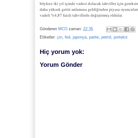
böylece iki yıl içinde vadesi dolacak tahviller için gerek
daha yüksek getiri anlamına geldiğinden piyasa oyuncuları i
vadeli %4,87 faizli tahvillerle değiştirmiş oldular.
Gönderen
MCO
zaman:
22:35
Etiketler:
çin
,
fed
,
japonya
,
parite
,
petrol
,
portekiz
Hiç yorum yok:
Yorum Gönder