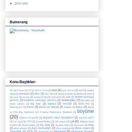
►
2010
(28)
Bumerang
Konu Başlıkları
abd
(4)
32 sayılı karar
(1)
A Tipi Yatırım Fonu
(1)
açık artırma
(1)
aktif
(1)
alaattin
almanya
(2)
altın
(3)
aktaş
(1)
altın fonu
(1)
altyapı projelerine destek
(1)
arbitraj
bedelli sermaye
(1)
asya
(1)
avrupa
(1)
avrupa birliği
(1)
bankacılık
(1)
bddk
(1)
beklentiler
(7)
artırımı
(2)
bedelsiz sermaye artırımı
(2)
bernanke
(1)
big mac
(2)
bilanço
(3)
bist100
(3)
bıyıklı yabancı
(1)
BOBİ FRS
(1)
borsa
(3)
borsa ne olacak
(2)
bütçe
(2)
booking.com
(1)
buğday
(1)
Büyük
büyüme
ve Orta Boy İşletmeler İçin Finansal Raporlama Standardı
(1)
(20)
büyüme nasıl hesaplanır
(2)
büyüme ile işsizlik
(1)
büyüme nedir?
çin
(4)
(1)
cari açık
(1)
CDS
(1)
Çarpan Analizi
(1)
çek yasası
(1)
değişken faizli
dış borç
(2)
dolar
krediler
(1)
devlet kefateti
(1)
dış borç stoku
(1)
dış ticaret
(1)
(3)
döviz kontratları
(2)
döviz sepeti
(2)
dolar tahmini
(1)
döviz mevduat
(1)
ekonomi
(5)
durgunluk
(2)
ECB
(3)
ekonomik büyüme
ekonometri
(1)