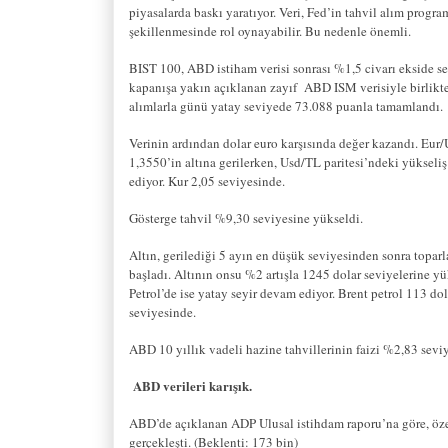
piyasalarda baskı yaratıyor. Veri, Fed’in tahvil alım progra
şekillenmesinde rol oynayabilir. Bu nedenle önemli.
BIST 100, ABD istiham verisi sonrası %1,5 civarı ekside s
kapanışa yakın açıklanan zayıf
ABD ISM verisiyle birlikt
alımlarla günü yatay seviyede 73.088 puanla tamamlandı.
Verinin ardından dolar euro karşısında değer kazandı. Eur/
1,3550’in altına gerilerken, Usd/TL paritesi’ndeki yükseli
ediyor. Kur 2,05 seviyesinde.
Gösterge tahvil %9,30 seviyesine yükseldi.
Altın, gerilediği 5 ayın en düşük seviyesinden sonra topa
başladı. Altının onsu %2 artışla 1245 dolar seviyelerine yü
Petrol’de ise yatay seyir devam ediyor. Brent petrol 113 dol
seviyesinde.
ABD 10 yıllık vadeli hazine tahvillerinin faizi %2,83 sevi
ABD verileri karışık.
ABD’de açıklanan ADP Ulusal istihdam raporu’na göre, özel
gerçekleşti. (Beklenti: 173 bin)