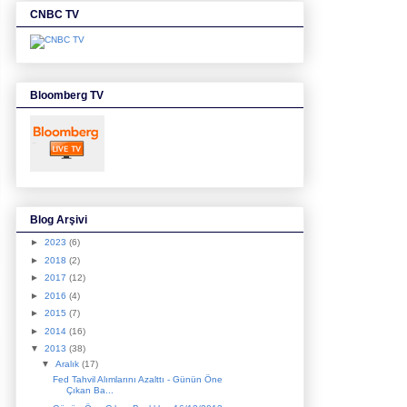
CNBC TV
Bloomberg TV
Blog Arşivi
►
2023
(6)
►
2018
(2)
►
2017
(12)
►
2016
(4)
►
2015
(7)
►
2014
(16)
▼
2013
(38)
▼
Aralık
(17)
Fed Tahvil Alımlarını Azalttı - Günün Öne
Çıkan Ba...