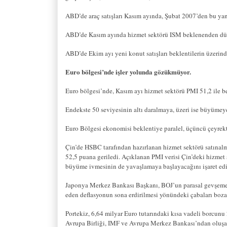
ABD’de araç satışları Kasım ayında, Şubat 2007’den bu yana
ABD’de Kasım ayında hizmet sektörü ISM beklenenden düşü
ABD’de Ekim ayı yeni konut satışları beklentilerin üzerind
Euro bölgesi’nde işler yolunda gözükmüyor.
Euro bölgesi’nde, Kasım ayı hizmet sektörü PMI 51,2 ile be
Endekste 50 seviyesinin altı daralmaya, üzeri ise büyümeye 
Euro Bölgesi ekonomisi beklentiye paralel, üçüncü çeyre
Çin’de HSBC tarafından hazırlanan hizmet sektörü satınal
52,5 puana geriledi. Açıklanan PMI verisi Çin’deki hizmet
büyüme ivmesinin de yavaşlamaya başlayacağını işaret edi
Japonya Merkez Bankası Başkanı, BOJ’un parasal gevşem
eden deflasyonun sona erdirilmesi yönündeki çabaları boza
Portekiz, 6,64 milyar Euro tutarındaki kısa vadeli borcunu 2
Avrupa Birliği, IMF ve Avrupa Merkez Bankası’ndan oluşan