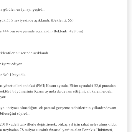
 görülen en iyi ayı geçirdi.
k 53,9 seviyesinde açıklandı. (Beklenti: 55)
e 444 bin seviyesinde açıklandı. (Beklenti: 428 bin)
klentilerin üzerinde açıklandı.
işaret ediyor.
kte %0,1 büyüdü.
ma yöneticileri endeksi (PMI) Kasım ayında, Ekim ayındaki 52,6 puandan
 sektörü büyümesinin Kasım ayında da devam ettiğini, alt kalemlerdeki
yor.
eye
ihtiyacı olmadığını, ek parasal gevşeme tedbirlerinin yıllardır devam
bileceğini söyledi.
018 vadeli tahvillerle değiştirerek, birkaç yıl için rahat nefes almış oldu.
 troykadan 78 milyar euroluk finansal yardım alan Portekiz Hükümeti,