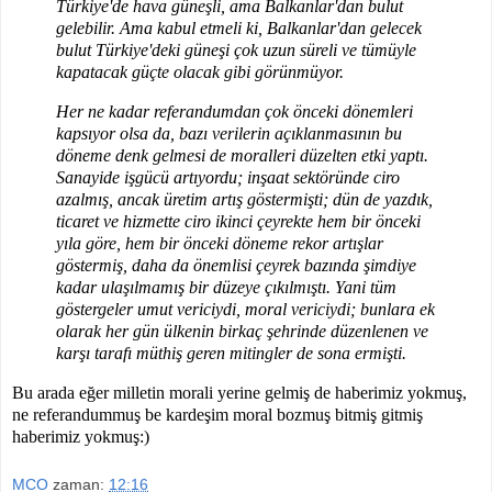
Türkiye'de hava güneşli, ama Balkanlar'dan bulut
gelebilir. Ama kabul etmeli ki, Balkanlar'dan gelecek
bulut Türkiye'deki güneşi çok uzun süreli ve tümüyle
kapatacak güçte olacak gibi görünmüyor.
Her ne kadar referandumdan çok önceki dönemleri
kapsıyor olsa da, bazı verilerin açıklanmasının bu
döneme denk gelmesi de moralleri düzelten etki yaptı.
Sanayide işgücü artıyordu; inşaat sektöründe ciro
azalmış, ancak üretim artış göstermişti; dün de yazdık,
ticaret ve hizmette ciro ikinci çeyrekte hem bir önceki
yıla göre, hem bir önceki döneme rekor artışlar
göstermiş, daha da önemlisi çeyrek bazında şimdiye
kadar ulaşılmamış bir düzeye çıkılmıştı. Yani tüm
göstergeler umut vericiydi, moral vericiydi; bunlara ek
olarak her gün ülkenin birkaç şehrinde düzenlenen ve
karşı tarafı müthiş geren mitingler de sona ermişti.
Bu arada eğer milletin morali yerine gelmiş de haberimiz yokmuş,
ne referandummuş be kardeşim moral bozmuş bitmiş gitmiş
haberimiz yokmuş:)
MCO
zaman:
12:16