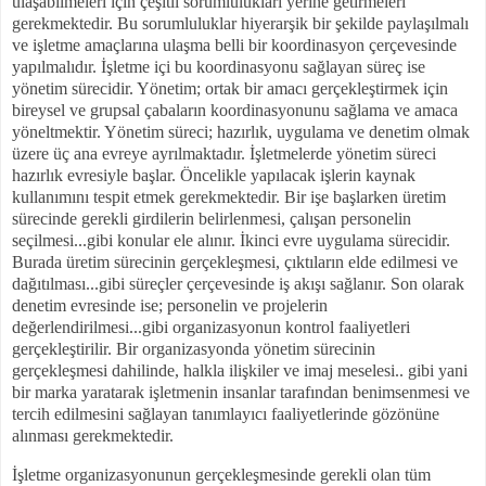
ulaşabilmeleri için çeşitli sorumlulukları yerine getirmeleri
gerekmektedir. Bu sorumluluklar hiyerarşik bir şekilde paylaşılmalı
ve işletme amaçlarına ulaşma belli bir koordinasyon çerçevesinde
yapılmalıdır. İşletme içi bu koordinasyonu sağlayan süreç ise
yönetim sürecidir. Yönetim; ortak bir amacı gerçekleştirmek için
bireysel ve grupsal çabaların koordinasyonunu sağlama ve amaca
yöneltmektir. Yönetim süreci; hazırlık, uygulama ve denetim olmak
üzere üç ana evreye ayrılmaktadır. İşletmelerde yönetim süreci
hazırlık evresiyle başlar. Öncelikle yapılacak işlerin kaynak
kullanımını tespit etmek gerekmektedir. Bir işe başlarken üretim
sürecinde gerekli girdilerin belirlenmesi, çalışan personelin
seçilmesi...gibi konular ele alınır. İkinci evre uygulama sürecidir.
Burada üretim sürecinin gerçekleşmesi, çıktıların elde edilmesi ve
dağıtılması...gibi süreçler çerçevesinde iş akışı sağlanır. Son olarak
denetim evresinde ise; personelin ve projelerin
değerlendirilmesi...gibi organizasyonun kontrol faaliyetleri
gerçekleştirilir. Bir organizasyonda yönetim sürecinin
gerçekleşmesi dahilinde, halkla ilişkiler ve imaj meselesi.. gibi yani
bir marka yaratarak işletmenin insanlar tarafından benimsenmesi ve
tercih edilmesini sağlayan tanımlayıcı faaliyetlerinde gözönüne
alınması gerekmektedir.
İşletme organizasyonunun gerçekleşmesinde gerekli olan tüm