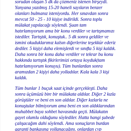
sorudan oluşan 5 dk da çözmeniz istenen birşeydi.
Yanyana yazılmış 15-20 haneli sayıların benzer
olanları bulmanız isteniyordu. Her sınavdan sonra
mevcut 50 - 25 - 10 kişiye indirildi. Sonra toplu
mülakat yapılacağı söylendi. Şuan tam
hatırlamıyorum ama bir konu verdiler ve tartışmamızı
istediler. Tartıştık, konuştuk.. 5 dk sonra geldiler ve
ismini okuduklarımız kalsın diğerlerine teşekkür ederiz
dediler. 5 kişiyi daha elemişlerdi ve sınıfta 5 kişi kaldık.
Daha sonra bir konu daha verdiler ve tekrar bu konu
hakkında tartıştık fikirlerimizi ortaya koyduk(tam
hatırlamıyorum konuyu). Tüm bunlardan sonra
aramızdan 2 kişiyi daha yolladılar. Kala kala 3 kişi
kaldık.
Tüm bunlar 1 buçuk saat içinde gerçekleşti. Daha
sonra üçümüzü bire bir mülakata aldılar. Diğer 2 kızla
görüştüler ve beni en son aldılar. Diğer kızlarla ne
konuştular bilmiyorum ama beni en son aldıklarından
muhabbet baya sohbet havasında geçti. Mülakatın
gayet olumlu olduğunu söylediler. Hatta hangi şubede
çalışacağım dahi söylendi. Ama sonuçların burdan
garanti bankasına yollanacağını, onlardan cvp