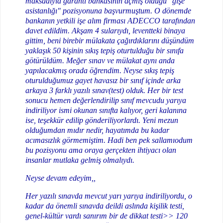
maksadıyla garanti bankasının açmış olduğu "gişe
asistanlığı" pozisyonuna başvurmuştum. O dönemde
bankanın yetkili işe alım firması ADECCO tarafından
davet edildim. Akşam 4 sularıydı, leventteki binaya
gittim, beni birebir mülakata çağırdıklarını düşündüm
yaklaşık 50 kişinin sıkış tepiş oturtulduğu bir sınıfa
götürüldüm. Meğer sınav ve mülakat aynı anda
yapılacakmış orada öğrendim. Neyse sıkış tepiş
oturulduğumuz gayet havasız bir sınıf içinde arka
arkaya 3 farklı yazılı sınav(test) olduk. Her bir test
sonucu hemen değerlendirilip sınıf mevcudu yarıya
indiriliyor ismi okunan sınıfta kalıyor, geri kalanına
ise, teşekkür edilip gönderiliyorlardı. Yeni mezun
olduğumdan mıdır nedir, hayatımda bu kadar
acımasızlık görmemiştim. Hadi ben pek sallamıodum
bu pozisyonu ama oraya gerçekten ihtiyacı olan
insanlar mutlaka gelmiş olmalıydı.
Neyse devam edeyim,,
Her yazılı sınavda mevcut yarı yarıya indiriliyordu, o
kadar da önemli sınavda deildi aslında kişilik testi,
genel-kültür vardı sanırım bir de dikkat testi>> 120