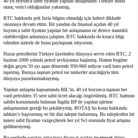
40 yıl boyunca sabit fiyattan yapılan anlaşmanın Türkiye adına
utanç verici olduğundan yakınmış.
BTC hakkında pek fazla bilgim olmadığı için haberi dikkatle
okumaya devam ettim. Bir yandan da finansal açıdan 40 yıl
boyunca sabit fiyattan yapılan bir anlaşmanın ne derece mantıklı
olabileceğini anlamaya çalıştım. BTC hakkında da kısaca bilgi
edindim sizlerle de bunu paylaşmak istiyorum.
Hazar petrollerini Türkiye üzerinden dünyaya servis eden BTC, 2
haziran 2006 yılında petrol sevkiyatına başlamış. Hattan bugüne
değin geçen 50 ayı aşan dönemde 950-960 milyon varil ham petrol
taşınmış. Buraya taşınan petrol ise tankerler aracılığıyla tüm
dünyaya pazarlanmaktaymış.
Yapılan anlaşma kapsamında BIL’in, 40 yıl boyunca taşınan her
varil petrolden 35 sent sabit ücret alacağı öngörülmüş. BTC hattının
sahibi konumunda bulunan İngiliz BP ile yapılan işletme
anlaşmasının gereği bu şekildeymiş. BOTAŞ bu konu hakkında
tahkim’e başvurmuş ve bir dizi talepte bulunmuş. Bu taleplerden bir
tanesi sabit fiyattan vazgeçilerek her yıl %3 oranında fiyat artışına
gidilmesiymiş.
Bu verilerle yapılan anlaşmayı finansal açıdan incelersek ilginç