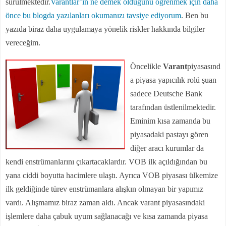
sürülmektedir.
Varantlar’ın ne demek olduğunu öğrenmek için daha
önce bu blogda yazılanları okumanızı tavsiye ediyorum
. Ben bu
yazıda biraz daha uygulamaya yönelik riskler hakkında bilgiler
vereceğim.
Öncelikle
Varant
piyasasınd
a piyasa yapıcılık rolü şuan
sadece Deutsche Bank
tarafından üstlenilmektedir.
Eminim kısa zamanda bu
piyasadaki pastayı gören
diğer a
racı kurumlar da
kendi enstrümanlarını çıkartacaklardır. VOB ilk açıldığından bu
yana ciddi boyutta hacimlere ulaştı. Ayrıca VOB piyasası ülkemize
ilk geldiğinde türev enstrümanlara alışkın olmayan bir yapımız
vardı. Alışmamız biraz zaman aldı. Ancak varant piyasasındaki
işlemlere daha çabuk uyum sağlanacağı ve kısa zamanda piyasa