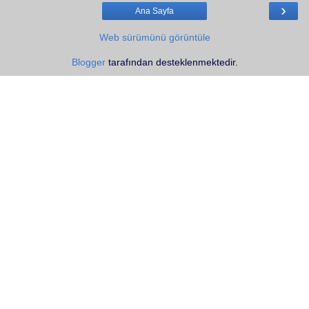
›
Ana Sayfa
Web sürümünü görüntüle
Blogger
tarafından desteklenmektedir.