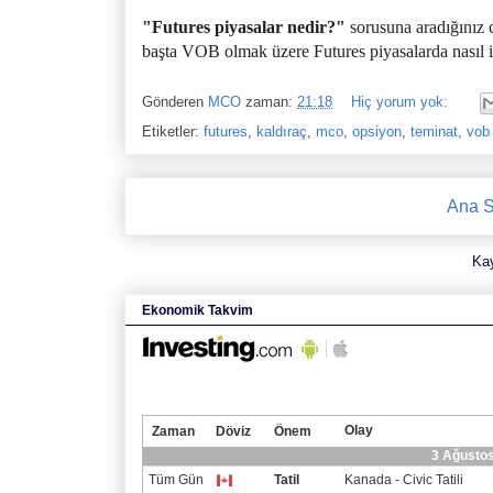
"Futures piyasalar nedir?"
sorusuna aradığınız 
başta VOB olmak üzere Futures piyasalarda nasıl i
Gönderen
MCO
zaman:
21:18
Hiç yorum yok:
Etiketler:
futures
,
kaldıraç
,
mco
,
opsiyon
,
teminat
,
vob
Ana S
Ka
Ekonomik Takvim