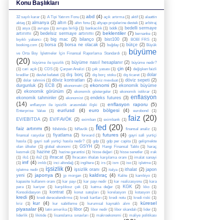
Konu Başlıkları
abd
(4)
32 sayılı karar
(1)
A Tipi Yatırım Fonu
(1)
açık artırma
(1)
aktif
(1)
alaattin
almanya
(2)
altın
(3)
aktaş
(1)
altın fonu
(1)
altyapı projelerine destek
(1)
arbitraj
bedelli sermaye
(1)
asya
(1)
avrupa
(1)
avrupa birliği
(1)
bankacılık
(1)
bddk
(1)
beklentiler
(7)
artırımı
(2)
bedelsiz sermaye artırımı
(2)
bernanke
(1)
big mac
(2)
bilanço
(3)
bist100
(3)
bıyıklı yabancı
(1)
BOBİ FRS
(1)
borsa
(3)
borsa ne olacak
(2)
bütçe
(2)
booking.com
(1)
buğday
(1)
Büyük
büyüme
ve Orta Boy İşletmeler İçin Finansal Raporlama Standardı
(1)
(20)
büyüme nasıl hesaplanır
(2)
büyüme ile işsizlik
(1)
büyüme nedir?
çin
(4)
(1)
cari açık
(1)
CDS
(1)
Çarpan Analizi
(1)
çek yasası
(1)
değişken faizli
dış borç
(2)
dolar
krediler
(1)
devlet kefateti
(1)
dış borç stoku
(1)
dış ticaret
(1)
(3)
döviz kontratları
(2)
döviz sepeti
(2)
dolar tahmini
(1)
döviz mevduat
(1)
ekonomi
(5)
durgunluk
(2)
ECB
(3)
ekonomik büyüme
ekonometri
(1)
(2)
ekonomik görünüm
(2)
ekonomik göstergeler
(1)
ekonomik istikrar
(1)
enflasyon
ekonomik tahminler
(2)
endeks futures
(3)
ekonomist
(1)
(14)
enflasyon raporu
(5)
enflasyon ile işsizlik arasındaki ilişki
(1)
eur/usd
(4)
euro bölgesi
(4)
Enterprise Value
(1)
eurobond
(1)
faiz
(20)
EV/EBITDA
(2)
EV/FAVÖK
(2)
eximban
(1)
eximbank
(1)
fed
(20)
faiz artırımı
(5)
fd/ebitda
(1)
fd/favök
(1)
finansal analiz
(1)
futures
(4)
fiyatlama
(2)
finansal rasyolar
(1)
forward
(1)
gayri safi yurtiçi
hasıla
(1)
gayri safi yurtiçi hasıla nedir?
(1)
gdp
(1)
gdp per capita
(1)
gelişmekte
GSYH
(2)
olan ülkeler
(1)
global ekonomi
(1)
Hangi Finansal Tablo
(1)
haraç
hazine
(2)
kesmek
(1)
hazine garantisi
(1)
hisse değeri
(1)
hisse senetler
(1)
ırak
ihracat
(3)
(1)
ifo1
(1)
ifo2
(1)
İhracatın ithalatı karşılama oranı
(1)
imalat sanayi
imf
(4)
(1)
imkb
(1)
inci altındağ
(1)
ingiltere
(1)
irs
(1)
ism
(1)
iso
(1)
işletme
(1)
işsizlik
(9)
işsizlik oranı
(2)
ithalat
(2)
japon
işletme nedir
(1)
italya
(1)
japonya
(5)
kaldıraç
(4)
yeni
(2)
jp morgan
(1)
Kalite
(1)
kambiyo
(1)
kapasite kullanım oranı
(1)
kar payı
(1)
kar payı nedir
(1)
kar realizasyonu
(1)
kara
KGK
(2)
para
(1)
kariyer
(1)
karşılıksız çek
(1)
katma değer
(1)
kko
(1)
kontrat
(3)
Konsolidasyon
(1)
konut satışları
(1)
korelasyon
(1)
kotasyon
(1)
kredi
(6)
kredi derecelendirme
(1)
kredi kartları
(1)
kredi notu
(1)
kredi riski
(1)
kur
(4)
küresel
kriz
(1)
kur sabitleme
(1)
kurumsal kaynaklı alım
(1)
piyasalar
(4)
libor
(2)
latin amerika
(1)
libor nedir
(1)
libor skandalı
(1)
lider
(1)
liderlik
(1)
likitide
(1)
lisanslama sınavları
(1)
makroekonomi
(1)
maliye politikası