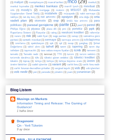
mco
(29)
maliyet
(3)
(1)
manüpilasyon
(1)
masraf tarifesi
(1)
menkul
(1)
merkez bankası
(7)
mevduat
(3)
menkul kıymetler
(1)
merrill lynch
(1)
moody's
(2)
MSUGT
(2)
mfo
(1)
mortgage
(1)
motorin
(1)
Muhasebe
müdahele
(2)
Uygulamaları Genel Tebliğ
(1)
müzayede
(1)
nakit sermaye
(1)
opsiyon
(6)
orta
not artırımı
(3)
nakliye
(1)
net dış borç
(1)
orta doğu
(1)
vadeli plan
(4)
ovp
(4)
otomotiv
(2)
para
örtülü faiz artırımı
(1)
parite
(11)
parasal genişleme
(4)
petrol
(6)
politikası
(3)
pasif
(1)
ppk
(4)
piyasa
(3)
portekiz
(2)
Phillips Eğrisi
(1)
plaza dili
(1)
pmi
(1)
reeskont kredileri
(2)
Raporlama Sistemi
(1)
Rasyolar
(1)
rating
(1)
reformlar
risk
(4)
(1)
rezerv
(1)
sabit fiyat
(1)
sagp paritesi
(1)
sanayi
(1)
satınalma gücü
sermaye
(2)
sıkılaştırma
paritesi
(1)
sentetik mevduat
(1)
sermaye artırımı
(1)
(3)
sınırlama
(1)
spekülasyon
(1)
spk
(1)
spl
(1)
swap
(1)
şanghay
(1)
Şirket
tahvil
(4)
tapering
(2)
Değerleme
(1)
tahivl alımı
(1)
tanım
(1)
tarım dışı
tcmb
(6)
istihdam
(1)
taşımacılık
(1)
taze sebze-meyve fiyatları
(1)
temenni
(1)
temettü
(1)
Temettü nedir
(1)
teminat
(1)
TTK
(1)
turizm
(1)
turizm sektörü
(1)
tüketici kredileri
(2)
turizmde daralma
(1)
tüfe
(1)
tüketici güven endeksi
(1)
üretim
(3)
tüketim
(1)
tüpraş
(1)
türkçe
(1)
türkiye
(1)
türkiye büyüme oranı
(1)
varant
(4)
üretim faktörleri
(1)
vadeli işlemler
(1)
varlık fonu
(1)
varlık fonu nedir
vob
(6)
(1)
varlık fonunan devredilen şirketler
(1)
vergisel teşvik
(1)
vob işlemleri
vob nedir
(5)
yunanistan
(2)
(1)
yen
(1)
yenzede
(1)
yönetim
(1)
yuan
(1)
Blog Listem
Musings on Markets
Information Timing and Release: The Gaming of
Guidance!
1 hafta önce
Dragonomi
Çin - Yerli Tüketim
9 ay önce
HAVA - SU & EKONOMİ