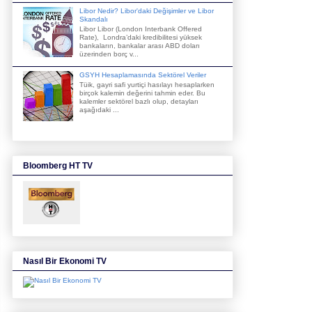
Libor Nedir? Libor'daki Değişimler ve Libor
Skandalı
Libor Libor (London Interbank Offered
Rate), Londra’daki kredibilitesi yüksek
bankaların, bankalar arası ABD doları
üzerinden borç v...
GSYH Hesaplamasında Sektörel Veriler
Tüik, gayri safi yurtiçi hasılayı hesaplarken
birçok kalemin değerini tahmin eder. Bu
kalemler sektörel bazlı olup, detayları
aşağıdaki ...
Bloomberg HT TV
Nasıl Bir Ekonomi TV