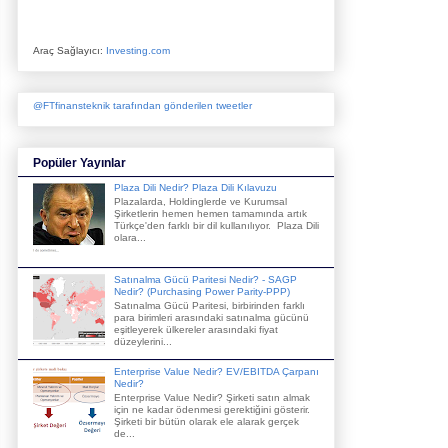
Araç Sağlayıcı:
Investing.com
@FTfinansteknik tarafından gönderilen tweetler
Popüler Yayınlar
Plaza Dili Nedir? Plaza Dili Kılavuzu
Plazalarda, Holdinglerde ve Kurumsal
Şirketlerin hemen hemen tamamında artık
Türkçe'den farklı bir dil kullanılıyor. Plaza Dili
olara...
Satınalma Gücü Paritesi Nedir? - SAGP
Nedir? (Purchasing Power Parity-PPP)
Satınalma Gücü Paritesi, birbirinden farklı
para birimleri arasındaki satınalma gücünü
eşitleyerek ülkereler arasındaki fiyat
düzeylerini...
Enterprise Value Nedir? EV/EBITDA Çarpanı
Nedir?
Enterprise Value Nedir? Şirketi satın almak
için ne kadar ödenmesi gerektiğini gösterir.
Şirketi bir bütün olarak ele alarak gerçek
de...