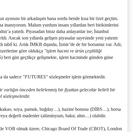
 aynısını bir arkadaşım bana sordu bende kısa bir özet geçtim.
ına inanıyorum. Malum yurdum insanı yıllardan beri birikimlerini
altın’a yatırdı. Piyasadan biraz daha anlayanlar ise; İstanbul
di. Ancak son yıllarda gelişen piyasalar sayesinde yeni yatırım
ldı tabiî ki. Artık İMKB dışında, İzmir’de de bir borsamız var. Adı;
zerlerine göre oldukça
"işlem hacmi ve ürün çeşitliliği
05) beri gün geçtikçe gelişmekte, işlem hacminde günden güne
sa da sadece
"FUTURES"
sözleşmeler işlem görmektedir.
r varlığın önceden belirlenmiş bir fiyattan gelecekte belirli bir
l sözleşmelerdir.
ün (kakao, soya, pamuk, buğday…), hazine bonusu (DİBS…), borsa
 değerli madenler (alüminyum, bakır, altın…) olabilir.
iye’de VOB olmak üzere, Chicago Board Of Trade (CBOT), London