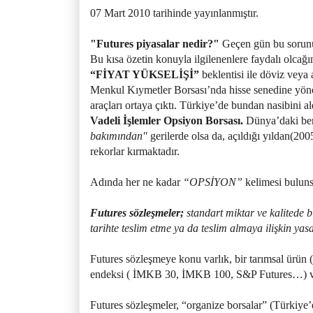
07 Mart 2010 tarihinde yayınlanmıştır.
"Futures piyasalar nedir?"
Geçen gün bu sorunun
Bu kısa özetin konuyla ilgilenenlere faydalı olcağ
“FİYAT YÜKSELİŞİ”
beklentisi ile döviz veya 
Menkul Kıymetler Borsası’nda hisse senedine yönel
araçları ortaya çıktı. Türkiye’de bundan nasibini a
Vadeli İşlemler Opsiyon Borsası.
Dünya’daki ben
bakımından"
gerilerde olsa da, açıldığı yıldan(20
rekorlar kırmaktadır.
Adında her ne kadar
“OPSİYON”
kelimesi bulun
Futures sözleşmeler;
standart miktar ve kalitede bi
tarihte teslim etme ya da teslim almaya ilişkin yasa
Futures sözleşmeye konu varlık, bir tarımsal ür
endeksi ( İMKB 30, İMKB 100, S&P Futures…) veya
Futures sözleşmeler, “organize borsalar” (Türk