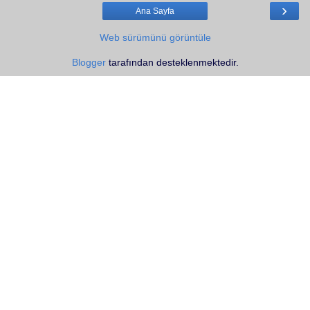
›
Ana Sayfa
Web sürümünü görüntüle
Blogger
tarafından desteklenmektedir.