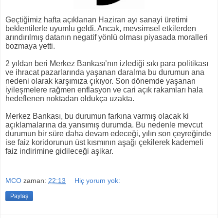
Geçtiğimiz hafta açıklanan Haziran ayı sanayi üretimi
beklentilerle uyumlu geldi. Ancak, mevsimsel etkilerden
arındırılmış datanın negatif yönlü olması piyasada moralleri
bozmaya yetti.
2 yıldan beri Merkez Bankası’nın izlediği sıkı para politikası
ve ihracat pazarlarında yaşanan daralma bu durumun ana
nedeni olarak karşımıza çıkıyor. Son dönemde yaşanan
iyileşmelere rağmen enflasyon ve cari açık rakamları hala
hedeflenen noktadan oldukça uzakta.
Merkez Bankası, bu durumun farkına varmış olacak ki
açıklamalarına da yansımış durumda. Bu nedenle mevcut
durumun bir süre daha devam edeceği, yılın son çeyreğinde
ise faiz koridorunun üst kısmının aşağı çekilerek kademeli
faiz indirimine gidileceği aşikar.
MCO
zaman:
22:13
Hiç yorum yok:
Paylaş