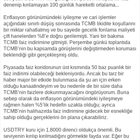
denenip kırılamayan 100 günlük hareketli ortalama...
Enflasyon görünümündeki iyileşme ve cari işlemler
açığındaki sınırlı düşüş sonrasında TCMB likidite koşullarını
bir miktar rahatlatmış ve bu sayede gecelik fonlama maliyeti
çift hanelerden %8’e doğru gerilemişti. Yani bir bakıma
TCMB faiz indirimine gitmişti. Perşembe günkü toplantıda
TCMB’nin bu kapsamda görüşlerini değiştirmeden koruması
beklendiği gibi gerçekleşmiş oldu.
Piyasada faiz koridorunun üst kısmında 50 baz puanlık bir
faiz indirimi olabileceği bekleniyordu. Ancak bu tarz bir
haber major bir etkide bulunmasa da şu an için erken
olduğu kanaatindeyim ve bu nedenle de bir süre daha
TCMB’nin faizlere dokunmayacağını öngörüyorum. Buna
sebep olarak da enflasyon görünümündeki iyileşmeye
rağmen halen %5’lik hedefin uzakta olduğu; ayrıca
TCMB’nin halihazırda faiz indirimine gidecek bir esnekliğe
sahip olduğu gerçeklerini ön plana çıkarabiliriz.
USDTRY kuru için 1.8000 direnci oldukça önemli. Bu
seviyenin kırılıp kırılmadığını görmekte fayda var. Eğer bu