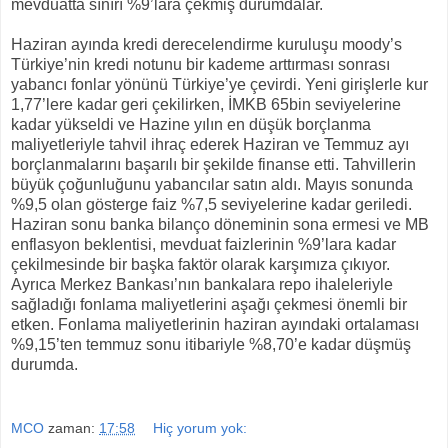
mevduatta sınırı %9’lara çekmiş durumdalar.
Haziran ayında kredi derecelendirme kuruluşu moody’s
Türkiye’nin kredi notunu bir kademe arttırması sonrası
yabancı fonlar yönünü Türkiye’ye çevirdi. Yeni girişlerle kur
1,77’lere kadar geri çekilirken, İMKB 65bin seviyelerine
kadar yükseldi ve Hazine yılın en düşük borçlanma
maliyetleriyle tahvil ihraç ederek Haziran ve Temmuz ayı
borçlanmalarını başarılı bir şekilde finanse etti. Tahvillerin
büyük çoğunluğunu yabancılar satın aldı. Mayıs sonunda
%9,5 olan gösterge faiz %7,5 seviyelerine kadar geriledi.
Haziran sonu banka bilanço döneminin sona ermesi ve MB
enflasyon beklentisi, mevduat faizlerinin %9’lara kadar
çekilmesinde bir başka faktör olarak karşımıza çıkıyor.
Ayrıca Merkez Bankası’nın bankalara repo ihaleleriyle
sağladığı fonlama maliyetlerini aşağı çekmesi önemli bir
etken. Fonlama maliyetlerinin haziran ayındaki ortalaması
%9,15’ten temmuz sonu itibariyle %8,70’e kadar düşmüş
durumda.
MCO
zaman:
17:58
Hiç yorum yok: