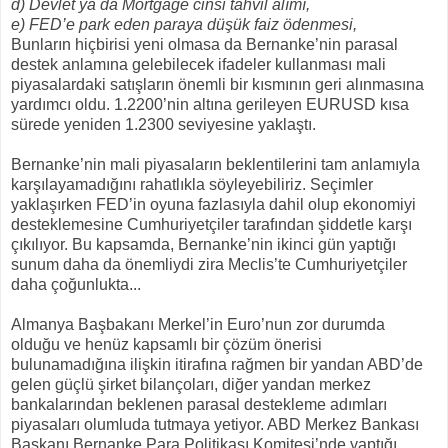
d) Devlet ya da Mortgage cinsi tahvil alımı,
e) FED’e park eden paraya düşük faiz ödenmesi,
Bunların hiçbirisi yeni olmasa da Bernanke’nin parasal
destek anlamına gelebilecek ifadeler kullanması mali
piyasalardaki satışların önemli bir kısmının geri alınmasına
yardımcı oldu. 1.2200’nin altına gerileyen EURUSD kısa
sürede yeniden 1.2300 seviyesine yaklaştı.
Bernanke’nin mali piyasaların beklentilerini tam anlamıyla
karşılayamadığını rahatlıkla söyleyebiliriz. Seçimler
yaklaşırken FED’in oyuna fazlasıyla dahil olup ekonomiyi
desteklemesine Cumhuriyetçiler tarafından şiddetle karşı
çıkılıyor. Bu kapsamda, Bernanke’nin ikinci gün yaptığı
sunum daha da önemliydi zira Meclis’te Cumhuriyetçiler
daha çoğunlukta...
Almanya Başbakanı Merkel’in Euro’nun zor durumda
olduğu ve henüz kapsamlı bir çözüm önerisi
bulunamadığına ilişkin itirafına rağmen bir yandan ABD’de
gelen güçlü şirket bilançoları, diğer yandan merkez
bankalarından beklenen parasal destekleme adımları
piyasaları olumluda tutmaya yetiyor. ABD Merkez Bankası
Başkanı Bernanke Para Politikası Komitesi’nde yaptığı