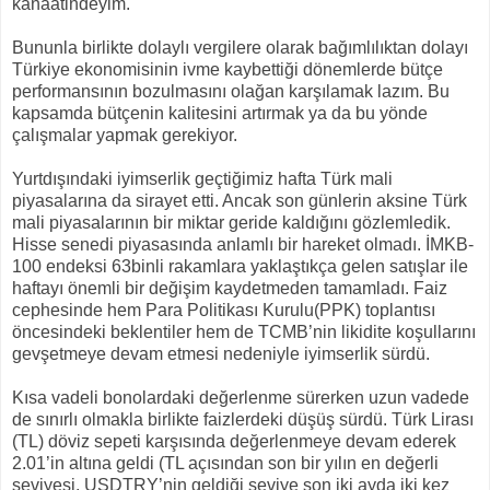
kanaatindeyim.
Bununla birlikte dolaylı vergilere olarak bağımlılıktan dolayı
Türkiye ekonomisinin ivme kaybettiği dönemlerde bütçe
performansının bozulmasını olağan karşılamak lazım. Bu
kapsamda bütçenin kalitesini artırmak ya da bu yönde
çalışmalar yapmak gerekiyor.
Yurtdışındaki iyimserlik geçtiğimiz hafta Türk mali
piyasalarına da sirayet etti. Ancak son günlerin aksine Türk
mali piyasalarının bir miktar geride kaldığını gözlemledik.
Hisse senedi piyasasında anlamlı bir hareket olmadı. İMKB-
100 endeksi 63binli rakamlara yaklaştıkça gelen satışlar ile
haftayı önemli bir değişim kaydetmeden tamamladı. Faiz
cephesinde hem Para Politikası Kurulu(PPK) toplantısı
öncesindeki beklentiler hem de TCMB’nin likidite koşullarını
gevşetmeye devam etmesi nedeniyle iyimserlik sürdü.
Kısa vadeli bonolardaki değerlenme sürerken uzun vadede
de sınırlı olmakla birlikte faizlerdeki düşüş sürdü. Türk Lirası
(TL) döviz sepeti karşısında değerlenmeye devam ederek
2.01’in altına geldi (TL açısından son bir yılın en değerli
seviyesi. USDTRY’nin geldiği seviye son iki ayda iki kez