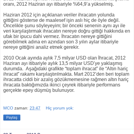
oranı, 2012 Haziran ayı itibariyle %64,9’a yükselmiş.
Haziran 2012 için açıklanan veriler ihracatın yolunda
gittiğini gösterse de maalesef işin aslı hiç de öyle değil.
Öncelikle şunu söyleyeyim; bir önceki senenin aynı ayı ile
veri karşılaştırmak ihracatın nereye doğru gittiği hakkında en
ufak bir ipucu dahi vermez. İhracatın nereye gittiğini
görebilmek adına en azından son 3 yılın aylar itibariyle
nereye gittiğini analiz etmek gerekir.
2010 Ocak ayında aylık 7,5 milyar USD olan İhracat, 2012
Haziran ayı itibariyle aylık 13,5 milyar USD'ye yaklaşmış
durumda. Aşağıdaki grafikte “toplam ihracat” ile “Altın hariç
ihracat” rakamı karşılaştırılmakta. Mart 2012’den beri toplam
ihracatta ciddi bir azalış gözükmemesine rağmen altın hariç
ihracata baktığımızda ikinci çeyrek itibariyle performans
gerçekte epey düşmüş bulunuyor.
MCO
zaman:
23:47
Hiç yorum yok:
Paylaş