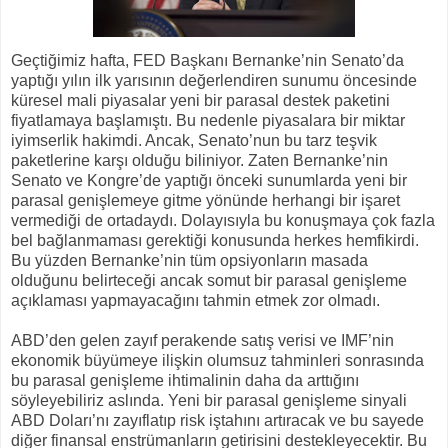
Geçtiğimiz hafta, FED Başkanı Bernanke’nin Senato’da
yaptığı yılın ilk yarısının değerlendiren sunumu öncesinde
küresel mali piyasalar yeni bir parasal destek paketini
fiyatlamaya başlamıştı. Bu nedenle piyasalara bir miktar
iyimserlik hakimdi. Ancak, Senato’nun bu tarz teşvik
paketlerine karşı olduğu biliniyor. Zaten Bernanke’nin
Senato ve Kongre’de yaptığı önceki sunumlarda yeni bir
parasal genişlemeye gitme yönünde herhangi bir işaret
vermediği de ortadaydı. Dolayısıyla bu konuşmaya çok fazla
bel bağlanmaması gerektiği konusunda herkes hemfikirdi.
Bu yüzden Bernanke’nin tüm opsiyonların masada
olduğunu belirteceği ancak somut bir parasal genişleme
açıklaması yapmayacağını tahmin etmek zor olmadı.
ABD’den gelen zayıf perakende satış verisi ve IMF’nin
ekonomik büyümeye ilişkin olumsuz tahminleri sonrasında
bu parasal genişleme ihtimalinin daha da arttığını
söyleyebiliriz aslında. Yeni bir parasal genişleme sinyali
ABD Doları’nı zayıflatıp risk iştahını artıracak ve bu sayede
diğer finansal enstrümanların getirisini destekleyecektir. Bu