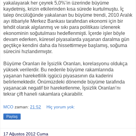
yakalayarak her çeyrek 5,0%’in üzerinde büyüme
kaydetmiş, krizin etkilerinden kısa sürede kurtulmuştu. İç
talep öncülüğünde yakalanan bu büyüme trendi, 2010 Aralık
ayı itibariyle Merkez Bankası tarafından ekonomi için bir
tehdit olarak algılanmış ve sıkı para politikası izlenerek
ekonominin soğutulması hedeflenmişti. İçerde işler böyle
devam ederken, küresel piyasalarda yaşanan daralma gün
geçtikçe kendini daha da hissettirmeye başlamış, soğuma
sürecini hızlandırmıştır.
Büyüme Oranları ile İşsizlik Oranları, korelasyonu oldukça
yüksek verilerdir. Bu nedenle büyüme rakamlarında
yaşanan hareketlilik işgücü piyasasının da kaderini
belirlemektedir. Önümüzdeki dönemde büyüme tarafında
yaşanacak negatif bir hareketlenme, İşsizlik Oranları’nı
tekrar çift haneli rakamlara çıkarabilir.
MCO
zaman:
21:52
Hiç yorum yok:
Paylaş
17 Ağustos 2012 Cuma