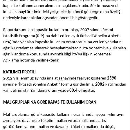
kapasite kullanımlarının alınmasını açıklamaktadır. Söz konusu veri,
imalat sanayi üretimindeki gelişmeler için öncü gösterge olma özelliği
nedeniyle karar alıcılar açısından önemli bir göstergedir.
Raporda sunulan kapasite kullanım oranları, 2007 yılında Resmi
İstatistik Programı (RİP)’na dahil edilen aylık İktisadi Yönelim Anketi
(İYA)’nde yer alan kapasite kullanım oranı sorusuna verilen yanıtların
ağırlıklı ortalaması alınarak hesaplanmaktadır. İYA yöntemi ve kullanılan
ağırlıklandırma konusunda ayrıntılı bilgi İYA’ya ilişkin Yöntemsel
Açıklama notunda verilmektedir.
KATILIMCI PROFİLİ
2012 yılı Temmuz ayında imalat sanayinde faaliyet gösteren
2590
işyerine "İktisadi Yönelim Anketi" formu gönderilmiş,
2082
katılımcıdan
yanıt alınmıştır. Yanıtlama oranı yüzde
80,4
olmuştur.
MAL GRUPLARINA GÖRE KAPASİTE KULLANIM ORANI
Mal gruplarına göre kapasite kullanım oranlarında, geçen yılın aynı
ayına göre dayanıksız tüketim malları ve ara mallarında artış
görülürken, yatırım malları ve dayanıklı tüketim mallarında düşüş