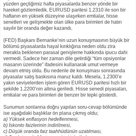
yüzden geçtiğimiz hafta piyasalarda benzer yönde bir
hareket gözlemledik. EURUSD paritesi 1.2310 ile son bir
haftanın en yüksek düzeyine ulaşırken emtialar, hisse
senetleri ve gelişmekte olan ülke para birimleri de hatırı
sayılır bir oranda değer kazandı.
(FED) Başkanı Bernanke’nin uzun konuşmasının büyük bir
bölümü piyasalarda hayal kırıklığına neden oldu zira
merakla beklenen parasal genişleme hakkında ipucu dahi
vermedi. Sadece her zaman dile getirdiği “tüm opsiyonlar
masanın üzerinde” ifadesini kullanarak umut vermeye
devam etmiş oldu. Bu nedenle de konuşması sonrasında
piyasalar satış baskısına maruz kaldı. Mesela, 1.2300’e
yakın seviyelerden işlem gören EURUSD paritesi hızlı bir
şekilde 1.2200’nin altına geriledi. Hisse senedi piyasaları,
emtialar ve para birimleri de benzer bir tepki gösterdi.
Sunumun sonlarına doğru yapılan soru-cevap bölümünde
ise aşağıdaki başlıklar ön plana çıkmış oldu;
a) Yüksek enflasyon hedeflenmesi,
b) İskonto faizlerinin indirilmesi,
c) Düşük oranda faiz taahhüdünün uzatılması,