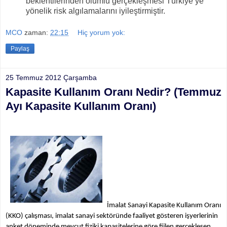
beklentilerinden olumlu gerçekleşmesi Türkiye’ye
yönelik risk algılamalarını iyileştirmiştir.
MCO
zaman:
22:15
Hiç yorum yok:
Paylaş
25 Temmuz 2012 Çarşamba
Kapasite Kullanım Oranı Nedir? (Temmuz
Ayı Kapasite Kullanım Oranı)
İmalat Sanayi Kapasite Kullanım Oranı
(KKO) çalışması, imalat sanayi sektöründe faaliyet gösteren işyerlerinin
anket döneminde mevcut fiziki kapasitelerine göre fiilen gerçekleşen