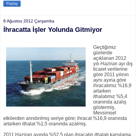
Paylaş
8 Ağustos 2012 Çarşamba
İhracatta İşler Yolunda Gitmiyor
Geçtiğimiz
günlerde
açıklanan 2012
yılı Haziran ayı dış
ticaret verilerine
göre 2011 yılının
aynı ayına göre
ihracatımız %16,9
artarken
ithalatımız %5,4
oranında azalış
göstermiş.
Mevsimsel
etkilerden arındırılmış seriye göre; ihracat %16,9 oranında
artarken ithalat %1,5 oranında azalmış.
2011 Haziran ayında %52,5 olan ihracatın ithalatı karşılama