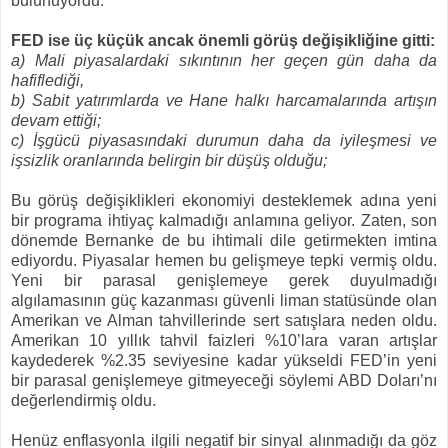
bulunuyordu.
FED ise üç küçük ancak önemli görüş değişikliğine gitti:
a) Mali piyasalardaki sıkıntının her geçen gün daha da
hafiflediği,
b) Sabit yatırımlarda ve Hane halkı harcamalarında artışın
devam ettiği;
c) İşgücü piyasasındaki durumun daha da iyileşmesi ve
işsizlik oranlarında belirgin bir düşüş olduğu;
Bu görüş değişiklikleri ekonomiyi desteklemek adına yeni
bir programa ihtiyaç kalmadığı anlamına geliyor. Zaten, son
dönemde Bernanke de bu ihtimali dile getirmekten imtina
ediyordu. Piyasalar hemen bu gelişmeye tepki vermiş oldu.
Yeni bir parasal genişlemeye gerek duyulmadığı
algılamasının güç kazanması güvenli liman statüsünde olan
Amerikan ve Alman tahvillerinde sert satışlara neden oldu.
Amerikan 10 yıllık tahvil faizleri %10’lara varan artışlar
kaydederek %2.35 seviyesine kadar yükseldi FED’in yeni
bir parasal genişlemeye gitmeyeceği söylemi ABD Doları’nı
değerlendirmiş oldu.
Henüz enflasyonla ilgili negatif bir sinyal alınmadığı da göz