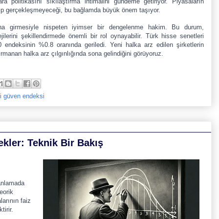
politikasını sıkılaştırma ihtimalini gündeme getiriyor. Piyasaların
eşip gerçekleşmeyeceği, bu bağlamda büyük önem taşıyor.
sına girmesiyle nispeten iyimser bir dengelenme hakim. Bu durum,
ejilerini şekillendirmede önemli bir rol oynayabilir. Türk hisse senetleri
endeksinin %0.8 oranında geriledi. Yeni halka arz edilen şirketlerin
rmanan halka arz çılgınlığında sona gelindiğini görüyoruz.
ci güven endeksi
kler: Teknik Bir Bakış
i anlamada
eorik
larının faiz
irir.