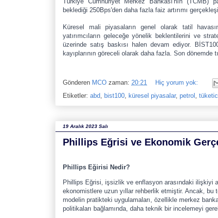
Türkiye Cumhuriyet Merkez Bankası'nın (TCMB) para 
beklediği 250Bps'den daha fazla faiz artırımı gerçekl
Küresel mali piyasaların genel olarak tatil hava
yatırımcıların geleceğe yönelik beklentilerini ve strat
üzerinde satış baskısı halen devam ediyor. BİST100 
kayıplarının göreceli olarak daha fazla. Son dönemde tı
Gönderen
MCO
zaman:
20:21
Hiç yorum yok:
Etiketler:
abd
,
bist100
,
küresel piyasalar
,
petrol
,
tüketi
19 Aralık 2023 Salı
Phillips Eğrisi ve Ekonomik Gerçe
Phillips Eğirisi Nedir?
Phillips Eğrisi, işsizlik ve enflasyon arasındaki ilişkiy
ekonomistlere uzun yıllar rehberlik etmiştir. Ancak, bu t
modelin pratikteki uygulamaları, özellikle merkez banka
politikaları bağlamında, daha teknik bir incelemeyi gerekt