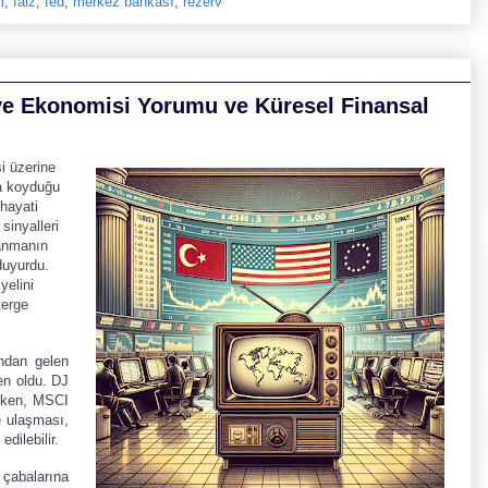
m
,
faiz
,
fed
,
merkez bankası
,
rezerv
iye Ekonomisi Yorumu ve Küresel Finansal
i üzerine
a koyduğu
 hayati
sinyalleri
lanmanın
duyurdu.
yelini
terge
ndan gelen
den oldu. DJ
rken, MSCI
e ulaşması,
dilebilir.
 çabalarına