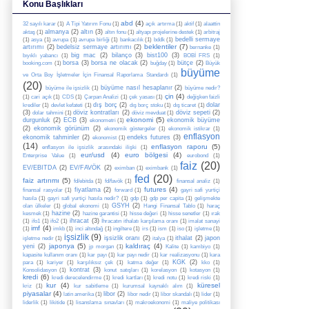
Konu Başlıkları
abd
(4)
32 sayılı karar
(1)
A Tipi Yatırım Fonu
(1)
açık artırma
(1)
aktif
(1)
alaattin
almanya
(2)
altın
(3)
aktaş
(1)
altın fonu
(1)
altyapı projelerine destek
(1)
arbitraj
bedelli sermaye
(1)
asya
(1)
avrupa
(1)
avrupa birliği
(1)
bankacılık
(1)
bddk
(1)
beklentiler
(7)
artırımı
(2)
bedelsiz sermaye artırımı
(2)
bernanke
(1)
big mac
(2)
bilanço
(3)
bist100
(3)
bıyıklı yabancı
(1)
BOBİ FRS
(1)
borsa
(3)
borsa ne olacak
(2)
bütçe
(2)
booking.com
(1)
buğday
(1)
Büyük
büyüme
ve Orta Boy İşletmeler İçin Finansal Raporlama Standardı
(1)
(20)
büyüme nasıl hesaplanır
(2)
büyüme ile işsizlik
(1)
büyüme nedir?
çin
(4)
(1)
cari açık
(1)
CDS
(1)
Çarpan Analizi
(1)
çek yasası
(1)
değişken faizli
dış borç
(2)
dolar
krediler
(1)
devlet kefateti
(1)
dış borç stoku
(1)
dış ticaret
(1)
(3)
döviz kontratları
(2)
döviz sepeti
(2)
dolar tahmini
(1)
döviz mevduat
(1)
ekonomi
(5)
durgunluk
(2)
ECB
(3)
ekonomik büyüme
ekonometri
(1)
(2)
ekonomik görünüm
(2)
ekonomik göstergeler
(1)
ekonomik istikrar
(1)
enflasyon
ekonomik tahminler
(2)
endeks futures
(3)
ekonomist
(1)
(14)
enflasyon raporu
(5)
enflasyon ile işsizlik arasındaki ilişki
(1)
eur/usd
(4)
euro bölgesi
(4)
Enterprise Value
(1)
eurobond
(1)
faiz
(20)
EV/EBITDA
(2)
EV/FAVÖK
(2)
eximban
(1)
eximbank
(1)
fed
(20)
faiz artırımı
(5)
fd/ebitda
(1)
fd/favök
(1)
finansal analiz
(1)
futures
(4)
fiyatlama
(2)
finansal rasyolar
(1)
forward
(1)
gayri safi yurtiçi
hasıla
(1)
gayri safi yurtiçi hasıla nedir?
(1)
gdp
(1)
gdp per capita
(1)
gelişmekte
GSYH
(2)
olan ülkeler
(1)
global ekonomi
(1)
Hangi Finansal Tablo
(1)
haraç
hazine
(2)
kesmek
(1)
hazine garantisi
(1)
hisse değeri
(1)
hisse senetler
(1)
ırak
ihracat
(3)
(1)
ifo1
(1)
ifo2
(1)
İhracatın ithalatı karşılama oranı
(1)
imalat sanayi
imf
(4)
(1)
imkb
(1)
inci altındağ
(1)
ingiltere
(1)
irs
(1)
ism
(1)
iso
(1)
işletme
(1)
işsizlik
(9)
işsizlik oranı
(2)
ithalat
(2)
japon
işletme nedir
(1)
italya
(1)
japonya
(5)
kaldıraç
(4)
yeni
(2)
jp morgan
(1)
Kalite
(1)
kambiyo
(1)
kapasite kullanım oranı
(1)
kar payı
(1)
kar payı nedir
(1)
kar realizasyonu
(1)
kara
KGK
(2)
para
(1)
kariyer
(1)
karşılıksız çek
(1)
katma değer
(1)
kko
(1)
kontrat
(3)
Konsolidasyon
(1)
konut satışları
(1)
korelasyon
(1)
kotasyon
(1)
kredi
(6)
kredi derecelendirme
(1)
kredi kartları
(1)
kredi notu
(1)
kredi riski
(1)
kur
(4)
küresel
kriz
(1)
kur sabitleme
(1)
kurumsal kaynaklı alım
(1)
piyasalar
(4)
libor
(2)
latin amerika
(1)
libor nedir
(1)
libor skandalı
(1)
lider
(1)
liderlik
(1)
likitide
(1)
lisanslama sınavları
(1)
makroekonomi
(1)
maliye politikası