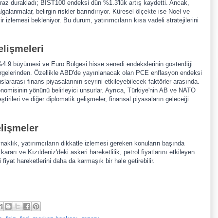
raz durakladı; BİST100 endeksi dün %1.3'lük artış kaydetti. Ancak,
lgalanmalar, belirgin riskler barındırıyor. Küresel ölçekte ise Noel ve
yir izlemesi bekleniyor. Bu durum, yatırımcıların kısa vadeli stratejilerini
lişmeleri
 %4.9 büyümesi ve Euro Bölgesi hisse senedi endekslerinin gösterdiği
rgelerinden. Özellikle ABD'de yayınlanacak olan PCE enflasyon endeksi
slararası finans piyasalarının seyrini etkileyebilecek faktörler arasında.
onomisinin yönünü belirleyici unsurlar. Ayrıca, Türkiye'nin AB ve NATO
eştirileri ve diğer diplomatik gelişmeler, finansal piyasaların geleceği
elişmeler
oynaklık, yatırımcıların dikkatle izlemesi gereken konuların başında
rarı ve Kızıldeniz'deki askeri hareketlilik, petrol fiyatlarını etkileyen
iyat hareketlerini daha da karmaşık bir hale getirebilir.