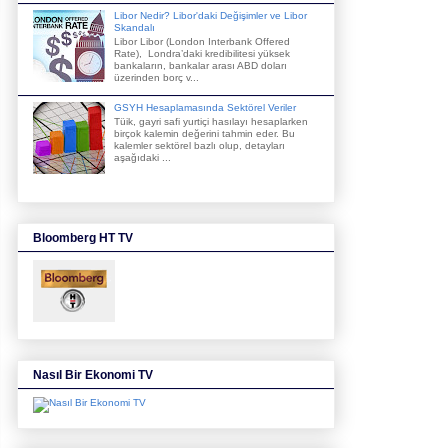
Libor Nedir? Libor'daki Değişimler ve Libor
Skandalı
Libor Libor (London Interbank Offered
Rate), Londra’daki kredibilitesi yüksek
bankaların, bankalar arası ABD doları
üzerinden borç v...
GSYH Hesaplamasında Sektörel Veriler
Tüik, gayri safi yurtiçi hasılayı hesaplarken
birçok kalemin değerini tahmin eder. Bu
kalemler sektörel bazlı olup, detayları
aşağıdaki ...
Bloomberg HT TV
Nasıl Bir Ekonomi TV