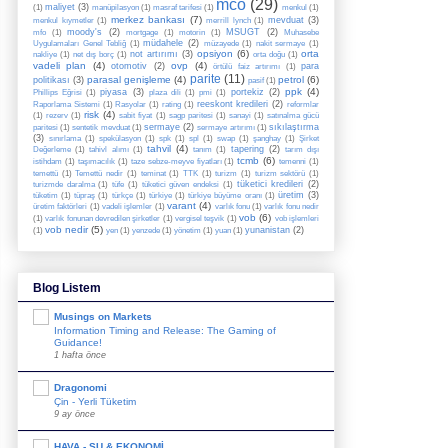
mco
(29)
maliyet
(3)
(1)
manüpilasyon
(1)
masraf tarifesi
(1)
menkul
(1)
merkez bankası
(7)
mevduat
(3)
menkul kıymetler
(1)
merrill lynch
(1)
moody's
(2)
MSUGT
(2)
mfo
(1)
mortgage
(1)
motorin
(1)
Muhasebe
müdahele
(2)
Uygulamaları Genel Tebliğ
(1)
müzayede
(1)
nakit sermaye
(1)
opsiyon
(6)
orta
not artırımı
(3)
nakliye
(1)
net dış borç
(1)
orta doğu
(1)
vadeli plan
(4)
ovp
(4)
otomotiv
(2)
para
örtülü faiz artırımı
(1)
parite
(11)
parasal genişleme
(4)
petrol
(6)
politikası
(3)
pasif
(1)
ppk
(4)
piyasa
(3)
portekiz
(2)
Phillips Eğrisi
(1)
plaza dili
(1)
pmi
(1)
reeskont kredileri
(2)
Raporlama Sistemi
(1)
Rasyolar
(1)
rating
(1)
reformlar
risk
(4)
(1)
rezerv
(1)
sabit fiyat
(1)
sagp paritesi
(1)
sanayi
(1)
satınalma gücü
sermaye
(2)
sıkılaştırma
paritesi
(1)
sentetik mevduat
(1)
sermaye artırımı
(1)
(3)
sınırlama
(1)
spekülasyon
(1)
spk
(1)
spl
(1)
swap
(1)
şanghay
(1)
Şirket
tahvil
(4)
tapering
(2)
Değerleme
(1)
tahivl alımı
(1)
tanım
(1)
tarım dışı
tcmb
(6)
istihdam
(1)
taşımacılık
(1)
taze sebze-meyve fiyatları
(1)
temenni
(1)
temettü
(1)
Temettü nedir
(1)
teminat
(1)
TTK
(1)
turizm
(1)
turizm sektörü
(1)
tüketici kredileri
(2)
turizmde daralma
(1)
tüfe
(1)
tüketici güven endeksi
(1)
üretim
(3)
tüketim
(1)
tüpraş
(1)
türkçe
(1)
türkiye
(1)
türkiye büyüme oranı
(1)
varant
(4)
üretim faktörleri
(1)
vadeli işlemler
(1)
varlık fonu
(1)
varlık fonu nedir
vob
(6)
(1)
varlık fonunan devredilen şirketler
(1)
vergisel teşvik
(1)
vob işlemleri
vob nedir
(5)
yunanistan
(2)
(1)
yen
(1)
yenzede
(1)
yönetim
(1)
yuan
(1)
Blog Listem
Musings on Markets
Information Timing and Release: The Gaming of
Guidance!
1 hafta önce
Dragonomi
Çin - Yerli Tüketim
9 ay önce
HAVA - SU & EKONOMİ