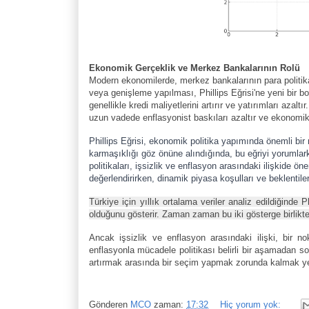
Ekonomik Gerçeklik ve Merkez Bankalarının Rolü
Modern ekonomilerde, merkez bankalarının para politikas
veya genişleme yapılması, Phillips Eğrisi'ne yeni bir bo
genellikle kredi maliyetlerini artırır ve yatırımları azal
uzun vadede enflasyonist baskıları azaltır ve ekonomik
Phillips Eğrisi, ekonomik politika yapımında önemli b
karmaşıklığı göz önüne alındığında, bu eğriyi yorumla
politikaları, işsizlik ve enflasyon arasındaki ilişkide öne
değerlendirirken, dinamik piyasa koşulları ve beklentiler
Türkiye için yıllık ortalama veriler analiz edildiğinde Ph
olduğunu gösterir. Zaman zaman bu iki gösterge birlikte 
Ancak işsizlik ve enflasyon arasındaki ilişki, bir n
enflasyonla mücadele politikası belirli bir aşamadan so
artırmak arasında bir seçim yapmak zorunda kalmak yerin
Gönderen
MCO
zaman:
17:32
Hiç yorum yok: