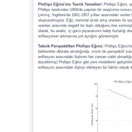
Phillips Eğrisi'nin Teorik Temelleri:
Phillips Eğrisi, 
Phillips tarafından 1958'de yapılan bir araştırma sonuc
çıkmış, İngiltere'de 1861-1957 yılları arasındaki veriler 
oluşturulmuştur. Eğri, nominal ücret artış oranları ile işs
oranları arasında negatif bir ilişki olduğunu öne sürmüşt
olarak, bu analiz, iş gücü piyasasının talep fazlalığı d
enflasyonun artmasına yol açtığını göstermiştir.
Teknik Perspektiften Phillips Eğrisi:
Phillips Eğrisi'
beklentiler dikkate alındığında, sınırlı bir perspektif su
enflasyon arasındaki ilişkinin her zaman sabit olmadığ
düzeltilmiş) Phillips Eğrisi gibi yeni modellerin geliştir
enflasyon arasındaki ilişkiyi etkileyen bir faktör olarak k