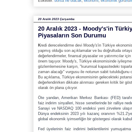
Etiketler:
borsa ne olacak
,
ekonomi
,
ekonomik görünü
20 Aralık 2023 Çarşamba
20 Aralık 2023 - Moody's'in Türk
Piyasaların Son Durumu
K
redi derecelendirme devi Moody's'in Türkiye ekonomis
yapmış olduğu son açıklamalar ve bu doğrultuda ortay
değerlendirmeler, finansal piyasalar ve yatırımcılar için
önem taşıyor. Moody's, Türkiye ekonomisinde iyileşme 
gözlemlemesine karşın, "kurumsal kapasitedeki topar
zaman alacağı" vurgusu ile notunun sabit tutulduğunu 
Bu açıklama, Türkiye ekonomisinin gelecekteki potansi
değerlendirirken dikkate alınması gereken kritik bir gös
olarak ön plana çıkıyor.
Öte yandan, Amerikan Merkez Bankası (FED) tarafı
faiz indirim sinyalleri, hisse senetlerinde bir ralliye ne
Sanayi ve NASDAQ 100 endeksi yeni zirvelere ulaşı
Dünya endeksinin 2023 yılı kazanç oranının %21.2'y
global ekonomik iyimserliğin bir göstergesi olarak kabul e
Fed üyelerinin faiz indirimi beklentilerini yumuşatma