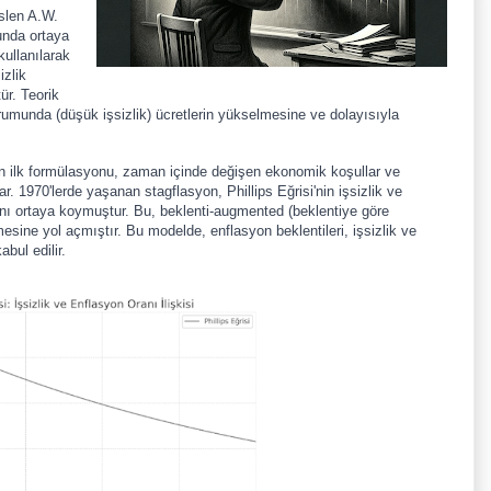
aslen A.W.
unda ortaya
kullanılarak
izlik
ür. Teorik
urumunda (düşük işsizlik) ücretlerin yükselmesine ve dolayısıyla
nin ilk formülasyonu, zaman içinde değişen ekonomik koşullar ve
nar. 1970'lerde yaşanan stagflasyon, Phillips Eğrisi'nin işsizlik ve
ını ortaya koymuştur. Bu, beklenti-augmented (beklentiye göre
ilmesine yol açmıştır. Bu modelde, enflasyon beklentileri, işsizlik ve
abul edilir.