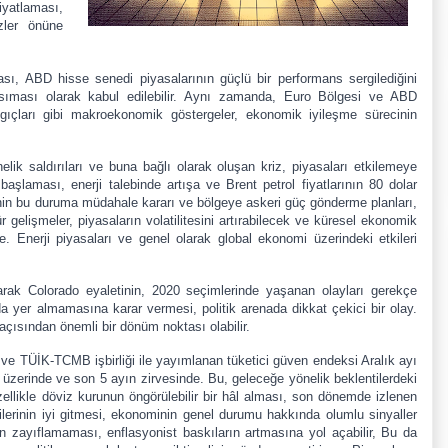
iyatlaması,
zler önüne
sı, ABD hisse senedi piyasalarının güçlü bir performans sergilediğini
ansıması olarak kabul edilebilir. Aynı zamanda, Euro Bölgesi ve ABD
gıçları gibi makroekonomik göstergeler, ekonomik iyileşme sürecinin
önelik saldırıları ve buna bağlı olarak oluşan kriz, piyasaları etkilemeye
başlaması, enerji talebinde artışa ve Brent petrol fiyatlarının 80 dolar
nin bu duruma müdahale kararı ve bölgeye askeri güç gönderme planları,
ür gelişmeler, piyasaların volatilitesini artırabilecek ve küresel ekonomik
te. Enerji piyasaları ve genel olarak global ekonomi üzerindeki etkileri
arak Colorado eyaletinin, 2020 seçimlerinde yaşanan olayları gerekçe
 yer almamasına karar vermesi, politik arenada dikkat çekici bir olay.
açısından önemli bir dönüm noktası olabilir.
 ve TÜİK-TCMB işbirliği ile yayımlanan tüketici güven endeksi Aralık ayı
 üzerinde ve son 5 ayın zirvesinde. Bu, geleceğe yönelik beklentilerdeki
 Özellikle döviz kurunun öngörülebilir bir hâl alması, son dönemde izlenen
ilerinin iyi gitmesi, ekonominin genel durumu hakkında olumlu sinyaller
in zayıflamaması, enflasyonist baskıların artmasına yol açabilir, Bu da