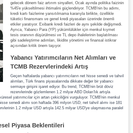
gelecek dönem faiz artırım sinyalleri, Ocak ayında politika faizinin
%45'e yükseltilmesi ihtimalini güçlendiriyor. TCMB'nin bu adımı,
kredi kartı faizlerine yansıtılmama kararıyla birlikte, özellikle
tüketici finansmanı ve genel kredi piyasaları üzerinde önemli
etkiler yaratıyor. Exibank kredi faizleri de aynı şekilde değişmedi.
Ayrıca, Yabancı Para (YP) yükümlülükler için menkul kıymet
tesis oranının düşürülmesi ve TL depo ihalelerinin başlatılması
gibi sadeleştirme adımları, likidite yönetimi ve finansal istikrar
açısından kritik önem taşıyor.
Yabancı Yatırımcıların Net Alımları ve
TCMB Rezervlerindeki Artış
Geçen haftalarda yabancı yatırımcıların net hisse senedi ve tahvil
alımları, Türk finans piyasalarında dikkate değer bir yabancı
sermaye girişini işaret ediyor. Bu trend, TCMB'nin brüt döviz
rezervlerinde gözlemlenen 1.2 milyar ABD Doları'lık artışla
 küresel yatırımcılar için artan çekiciliğini vurguluyor. TCMB'nin menkul
t hisse senedi alımı son haftada 396 milyon USD, net tahvil alımı ise 181
rvlerinin 1.2 milyar USD artışla 142.5 milyar USD'ye ulaşmasına paralel
sel Piyasa Beklentileri