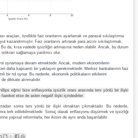
ı araçları, özellikle faiz oranlarını ayarlamak ve parasal sıkılaştırma
yut kazandırmıştır. Faiz oranlarını artırarak para arzını sıkılaştırmak,
tır. Bu da, kısa vadede işsizliğin artmasına neden olabilir. Ancak, bu durum
 istikrarı sağlamaya yardımcı olur.
ir rol oynamaya devam etmektedir. Ancak, modern ekonomilerin
rken daha kapsamlı bir yaklaşım gerekmektedir. Merkez bankalarının faiz
mli bir rol oynar. Bu nedenle, ekonomik politikaların etkilerini
 de dikkate alınmalıdır.
illips eğrisi bize enflasyonla işsizlik oranı arasında ters yönlü bir ilişki
hareket etse de aslen negatif ilişki içindedirler.
oktadan sonra ters yönlü bir ilişki olmaktan çıkmaktadır. Bu nedenle,
nra terk edilebilmektedir. Sonuç olarak enflasyonu düşürmek ve işsizliği
e yapısal reformlarla, her ikisini de aynı anda başarılabilir.