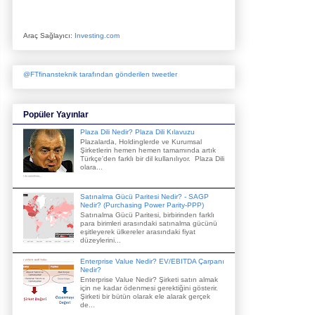
Araç Sağlayıcı:
Investing.com
@FTfinansteknik tarafından gönderilen tweetler
Popüler Yayınlar
Plaza Dili Nedir? Plaza Dili Kılavuzu
Plazalarda, Holdinglerde ve Kurumsal
Şirketlerin hemen hemen tamamında artık
Türkçe'den farklı bir dil kullanılıyor. Plaza Dili
olara...
Satınalma Gücü Paritesi Nedir? - SAGP
Nedir? (Purchasing Power Parity-PPP)
Satınalma Gücü Paritesi, birbirinden farklı
para birimleri arasındaki satınalma gücünü
eşitleyerek ülkereler arasındaki fiyat
düzeylerini...
Enterprise Value Nedir? EV/EBITDA Çarpanı
Nedir?
Enterprise Value Nedir? Şirketi satın almak
için ne kadar ödenmesi gerektiğini gösterir.
Şirketi bir bütün olarak ele alarak gerçek
de...