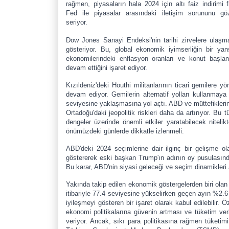
rağmen, piyasaların hala 2024 için altı faiz indirimi f
Fed ile piyasalar arasındaki iletişim sorununu gö
seriyor.
Dow Jones Sanayi Endeksi'nin tarihi zirvelere ulaşma
gösteriyor. Bu, global ekonomik iyimserliğin bir y
ekonomilerindeki enflasyon oranları ve konut başlan
devam ettiğini işaret ediyor.
Kızıldeniz'deki Houthi militanlarının ticari gemilere y
devam ediyor. Gemilerin alternatif yolları kullanmaya 
seviyesine yaklaşmasına yol açtı. ABD ve müttefikleri
Ortadoğu'daki jeopolitik riskleri daha da artırıyor. Bu t
dengeler üzerinde önemli etkiler yaratabilecek nitelik
önümüzdeki günlerde dikkatle izlenmeli.
ABD'deki 2024 seçimlerine dair ilginç bir gelişme ol
göstererek eski başkan Trump'ın adının oy pusulasında
Bu karar, ABD'nin siyasi geleceği ve seçim dinamikleri 
Yakında takip edilen ekonomik göstergelerden biri olan
itibariyle 77.4 seviyesine yükselirken geçen ayın %2.6
iyileşmeyi gösteren bir işaret olarak kabul edilebilir.
ekonomi politikalarına güvenin artması ve tüketim ver
veriyor. Ancak, sıkı para politikasına rağmen tüketim