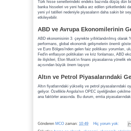
Türk hisse senetlerindeki endeks bazında düşüş dün bi
banka hisseleri ve yeni halka arz edilen şirketlerdeki da
yeni yıl tatilleri nedeniyle piyasaların daha sakin bir se
etkileyebilir.
ABD ve Avrupa Ekonomilerinin Ge
ABD ekonomisinin 3. çeyrekte yıllıklandırılmış olarak
performans, global ekonomik gelişmelerin önemli göste
ve Euro Bölgesi'nden gelen faiz politikası yorumları, ulu
Fed'in enflasyon politikaları ve kriz fonlaması, ABD ek
ile ilişkileri, Elon Musk'ın finans piyasalarına yönelik el
açısından büyük önem taşıyor.
Altın ve Petrol Piyasalarındaki G
Altın fiyatlarındaki yükseliş ve petrol piyasalarındaki 
geliyor. Özellikle Angola'nın OPEC üyeliğinden çekilme ka
ana faktörler arasında. Bu durum, emtia piyasalarındaki f
Gönderen
MCO
zaman:
10:49
Hiç yorum yok: