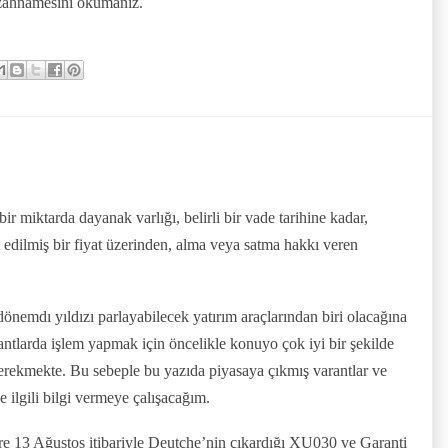
izahnamesini okumanız.
 bir miktarda dayanak varlığı, belirli bir vade tarihine kadar,
 edilmiş bir fiyat üzerinden, alma veya satma hakkı veren
nemdı yıldızı parlayabilecek yatırım araçlarından biri olacağına
ntlarda işlem yapmak için öncelikle konuyo çok iyi bir şekilde
erekmekte. Bu sebeple bu yazıda piyasaya çıkmış varantlar ve
le ilgili bilgi vermeye çalışacağım.
ere 13 Ağustos itibariyle Deutche’nin çıkardığı XU030 ve Garanti