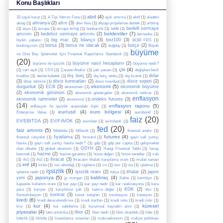
Konu Başlıkları
abd
(4)
32 sayılı karar
(1)
A Tipi Yatırım Fonu
(1)
açık artırma
(1)
aktif
(1)
alaattin
almanya
(2)
altın
(3)
aktaş
(1)
altın fonu
(1)
altyapı projelerine destek
(1)
arbitraj
bedelli sermaye
(1)
asya
(1)
avrupa
(1)
avrupa birliği
(1)
bankacılık
(1)
bddk
(1)
beklentiler
(7)
artırımı
(2)
bedelsiz sermaye artırımı
(2)
bernanke
(1)
big mac
(2)
bilanço
(3)
bist100
(3)
bıyıklı yabancı
(1)
BOBİ FRS
(1)
borsa
(3)
borsa ne olacak
(2)
bütçe
(2)
booking.com
(1)
buğday
(1)
Büyük
büyüme
ve Orta Boy İşletmeler İçin Finansal Raporlama Standardı
(1)
(20)
büyüme nasıl hesaplanır
(2)
büyüme ile işsizlik
(1)
büyüme nedir?
çin
(4)
(1)
cari açık
(1)
CDS
(1)
Çarpan Analizi
(1)
çek yasası
(1)
değişken faizli
dış borç
(2)
dolar
krediler
(1)
devlet kefateti
(1)
dış borç stoku
(1)
dış ticaret
(1)
(3)
döviz kontratları
(2)
döviz sepeti
(2)
dolar tahmini
(1)
döviz mevduat
(1)
ekonomi
(5)
durgunluk
(2)
ECB
(3)
ekonomik büyüme
ekonometri
(1)
(2)
ekonomik görünüm
(2)
ekonomik göstergeler
(1)
ekonomik istikrar
(1)
enflasyon
ekonomik tahminler
(2)
endeks futures
(3)
ekonomist
(1)
(14)
enflasyon raporu
(5)
enflasyon ile işsizlik arasındaki ilişki
(1)
eur/usd
(4)
euro bölgesi
(4)
Enterprise Value
(1)
eurobond
(1)
faiz
(20)
EV/EBITDA
(2)
EV/FAVÖK
(2)
eximban
(1)
eximbank
(1)
fed
(20)
faiz artırımı
(5)
fd/ebitda
(1)
fd/favök
(1)
finansal analiz
(1)
futures
(4)
fiyatlama
(2)
finansal rasyolar
(1)
forward
(1)
gayri safi yurtiçi
hasıla
(1)
gayri safi yurtiçi hasıla nedir?
(1)
gdp
(1)
gdp per capita
(1)
gelişmekte
GSYH
(2)
olan ülkeler
(1)
global ekonomi
(1)
Hangi Finansal Tablo
(1)
haraç
hazine
(2)
kesmek
(1)
hazine garantisi
(1)
hisse değeri
(1)
hisse senetler
(1)
ırak
ihracat
(3)
(1)
ifo1
(1)
ifo2
(1)
İhracatın ithalatı karşılama oranı
(1)
imalat sanayi
imf
(4)
(1)
imkb
(1)
inci altındağ
(1)
ingiltere
(1)
irs
(1)
ism
(1)
iso
(1)
işletme
(1)
işsizlik
(9)
işsizlik oranı
(2)
ithalat
(2)
japon
işletme nedir
(1)
italya
(1)
japonya
(5)
kaldıraç
(4)
yeni
(2)
jp morgan
(1)
Kalite
(1)
kambiyo
(1)
kapasite kullanım oranı
(1)
kar payı
(1)
kar payı nedir
(1)
kar realizasyonu
(1)
kara
KGK
(2)
para
(1)
kariyer
(1)
karşılıksız çek
(1)
katma değer
(1)
kko
(1)
kontrat
(3)
Konsolidasyon
(1)
konut satışları
(1)
korelasyon
(1)
kotasyon
(1)
kredi
(6)
kredi derecelendirme
(1)
kredi kartları
(1)
kredi notu
(1)
kredi riski
(1)
kur
(4)
küresel
kriz
(1)
kur sabitleme
(1)
kurumsal kaynaklı alım
(1)
piyasalar
(4)
libor
(2)
latin amerika
(1)
libor nedir
(1)
libor skandalı
(1)
lider
(1)
liderlik
(1)
likitide
(1)
lisanslama sınavları
(1)
makroekonomi
(1)
maliye politikası