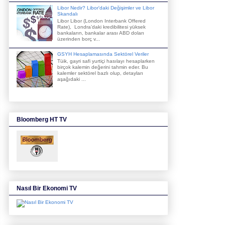
Libor Nedir? Libor'daki Değişimler ve Libor
Skandalı
Libor Libor (London Interbank Offered
Rate), Londra’daki kredibilitesi yüksek
bankaların, bankalar arası ABD doları
üzerinden borç v...
GSYH Hesaplamasında Sektörel Veriler
Tüik, gayri safi yurtiçi hasılayı hesaplarken
birçok kalemin değerini tahmin eder. Bu
kalemler sektörel bazlı olup, detayları
aşağıdaki ...
Bloomberg HT TV
Nasıl Bir Ekonomi TV