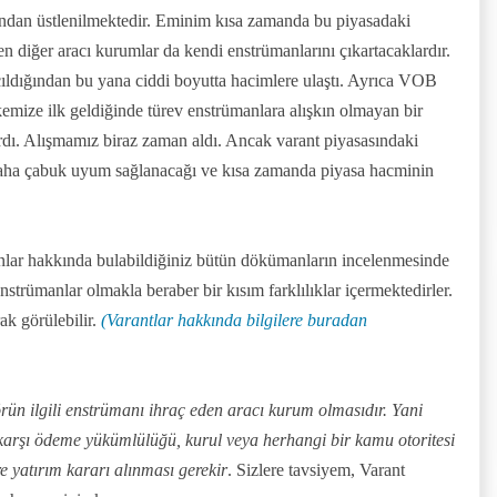
ından üstlenilmektedir. Eminim kısa zamanda bu piyasadaki
en diğer a
racı kurumlar da kendi enstrümanlarını çıkartacaklardır.
ıldığından bu yana ciddi boyutta hacimlere ulaştı. Ayrıca VOB
kemize ilk geldiğinde türev enstrümanlara alışkın olmayan bir
dı. Alışmamız biraz zaman aldı. Ancak varant piyasasındaki
daha çabuk uyum sağlanacağı ve kısa zamanda piyasa hacminin
nlar hakkında bulabildiğiniz bütün dökümanların incelenmesinde
enstrümanlar olmakla beraber bir kısım farklılıklar içermektedirler.
rak görülebilir.
(Varantlar hakkında bilgilere buradan
rün ilgili enstrümanı ihraç eden aracı kurum olmasıdır. Yani
 karşı ödeme yükümlülüğü, kurul veya herhangi bir kamu otoritesi
e yatırım kararı alınması gerekir
. Sizlere tavsiyem, Varant