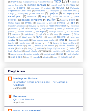
mco
(29)
maliyet
(3)
(1)
manüpilasyon
(1)
masraf tarifesi
(1)
menkul
(1)
merkez bankası
(7)
mevduat
(3)
menkul kıymetler
(1)
merrill lynch
(1)
moody's
(2)
MSUGT
(2)
mfo
(1)
mortgage
(1)
motorin
(1)
Muhasebe
müdahele
(2)
Uygulamaları Genel Tebliğ
(1)
müzayede
(1)
nakit sermaye
(1)
opsiyon
(6)
orta
not artırımı
(3)
nakliye
(1)
net dış borç
(1)
orta doğu
(1)
vadeli plan
(4)
ovp
(4)
otomotiv
(2)
para
örtülü faiz artırımı
(1)
parite
(11)
parasal genişleme
(4)
petrol
(6)
politikası
(3)
pasif
(1)
ppk
(4)
piyasa
(3)
portekiz
(2)
Phillips Eğrisi
(1)
plaza dili
(1)
pmi
(1)
reeskont kredileri
(2)
Raporlama Sistemi
(1)
Rasyolar
(1)
rating
(1)
reformlar
risk
(4)
(1)
rezerv
(1)
sabit fiyat
(1)
sagp paritesi
(1)
sanayi
(1)
satınalma gücü
sermaye
(2)
sıkılaştırma
paritesi
(1)
sentetik mevduat
(1)
sermaye artırımı
(1)
(3)
sınırlama
(1)
spekülasyon
(1)
spk
(1)
spl
(1)
swap
(1)
şanghay
(1)
Şirket
tahvil
(4)
tapering
(2)
Değerleme
(1)
tahivl alımı
(1)
tanım
(1)
tarım dışı
tcmb
(6)
istihdam
(1)
taşımacılık
(1)
taze sebze-meyve fiyatları
(1)
temenni
(1)
temettü
(1)
Temettü nedir
(1)
teminat
(1)
TTK
(1)
turizm
(1)
turizm sektörü
(1)
tüketici kredileri
(2)
turizmde daralma
(1)
tüfe
(1)
tüketici güven endeksi
(1)
üretim
(3)
tüketim
(1)
tüpraş
(1)
türkçe
(1)
türkiye
(1)
türkiye büyüme oranı
(1)
varant
(4)
üretim faktörleri
(1)
vadeli işlemler
(1)
varlık fonu
(1)
varlık fonu nedir
vob
(6)
(1)
varlık fonunan devredilen şirketler
(1)
vergisel teşvik
(1)
vob işlemleri
vob nedir
(5)
yunanistan
(2)
(1)
yen
(1)
yenzede
(1)
yönetim
(1)
yuan
(1)
Blog Listem
Musings on Markets
Information Timing and Release: The Gaming of
Guidance!
1 hafta önce
Dragonomi
Çin - Yerli Tüketim
9 ay önce
HAVA - SU & EKONOMİ