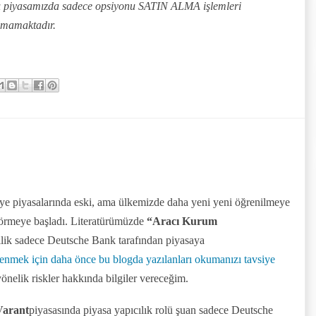
rı piyasamızda sadece opsiyonu SATIN ALMA işlemleri
lmamaktadır.
maye piyasalarında eski, ama ülkemizde daha yeni yeni öğrenilmeye
görmeye başladı. Literatürümüzde
“Aracı Kurum
ilik sadece Deutsche Bank tarafından piyasaya
enmek için daha önce bu blogda yazılanları okumanızı tavsiye
nelik riskler hakkında bilgiler vereceğim.
Varant
piyasasında piyasa yapıcılık rolü şuan sadece Deutsche