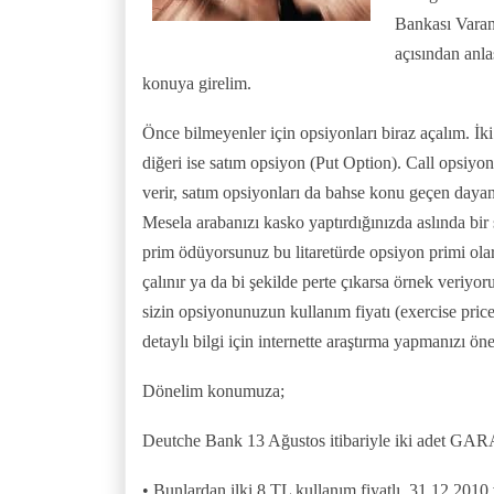
Bankası Varan
açısından anla
konuya girelim.
Önce bilmeyenler için opsiyonları biraz açalım. İki
diğeri ise satım opsiyon (Put Option). Call opsiyon
verir, satım opsiyonları da bahse konu geçen dayana
Mesela arabanızı kasko yaptırdığınızda aslında bir 
prim ödüyorsunuz bu litaretürde opsiyon primi olara
çalınır ya da bi şekilde perte çıkarsa örnek veri
sizin opsiyonunuzun kullanım fiyatı (exercise price)
detaylı bilgi için internette araştırma yapmanızı ön
Dönelim konumuza;
Deutche Bank 13 Ağustos itibariyle iki adet GAR
• Bunlardan ilki 8 TL kullanım fiyatlı, 31.12.2010