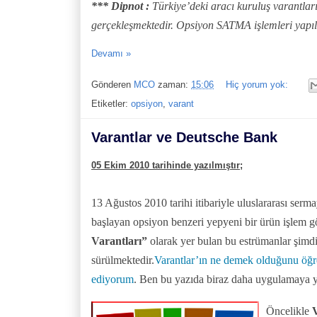
*** Dipnot :
Türkiye’deki aracı kuruluş varantla
gerçekleşmektedir. Opsiyon SATMA işlemleri yapı
Devamı »
Gönderen
MCO
zaman:
15:06
Hiç yorum yok:
Etiketler:
opsiyon
,
varant
Varantlar ve Deutsche Bank
05 Ekim 2010 tarihinde yazılmıştır;
13 Ağustos 2010 tarihi itibariyle uluslararası ser
başlayan opsiyon benzeri yepyeni bir ürün işlem 
Varantları”
olarak yer bulan bu estrümanlar şimd
sürülmektedir.
Varantlar’ın ne demek olduğunu öğr
ediyorum
. Ben bu yazıda biraz daha uygulamaya yö
Öncelikle