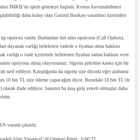
tları İMKB’de işlem görmeye başladı. Konun kavranabilmesi
şılabilirliği daha kolay olan Garanti Bankası varantları üzerinden
 tip opsiyon vardır. Bunlardan biri alım opsiyonu (Call Option),
ları dayanak varlığı belirlenen vadede o fiyattan alma hakkını
k varlığı o vade içerisinde belirlenen fiyattan satma hakkını verir.
satım opsiyonu almış oluyorsunuz. Sigorta şirketine kasko için bir
k tarif ediliyor. Karşılığında da sigorta size diyorki eğer arabanız
yorum 10 bin TL size ödeme yapacağım diyor. Buradaki 10 bin TL’de
 olarak ifade ediliyor. Sanırım bu kısa giriş yeterli olmuştur daha
eririm.
AN varantı çıkardı;
 vadeli Alım Varantı (Call Option) Primi : 0.60 TL