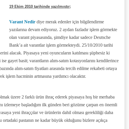
19 Ekim 2010 tarihinde yazılmıştır;
Varant Nedir
diye merak edenler için bilgilendirme
yazılarına devam ediyoruz. 2 aydan fazladır işlem görmekte
olan varant piyasasında, şimdiye kadar sadece Deutsche
Bank’a ait varantlar işlem görmekteydi. 25/10/2010 tarihi
erlerini alacak. Piyasaya yeni oyuncuların katılması şüphesiz ki
 ise gayet basit; varantların alım-satım kotasyonlarını kendilerince
azında alım-satım fiyatları arasında tercih edilme rekabeti ortaya
rek işlem hacminin artmasına yardımcı olacaktır.
lmak üzere 2 farklı ürün ihraç ederek piyasaya hoş bir merhaba
ını izlemeye başladığım ilk günden beri gözüme çarpan en önemli
saya yeni ihraççılar ve ürünlerin dahil olması gerekliliği daha
ası ortadaki pastanın ne kadar büyük olduğunu bizlere açıkça