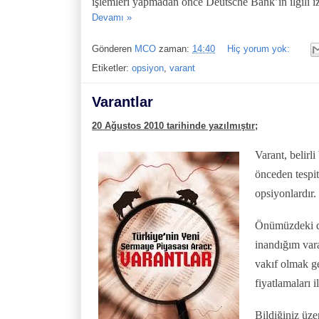
işlemleri yapmadan önce Deutsche Bank’ın ilgili 
Devamı »
Gönderen
MCO
zaman:
14:40
Hiç yorum yok:
Etiketler:
opsiyon
,
varant
Varantlar
20 Ağustos 2010 tarihinde yazılmıştır;
Varant, belirli
önceden tespit
opsiyonlardır.
Önümüzdeki dö
inandığım vara
vakıf olmak g
fiyatlamaları i
Bildiğiniz üz