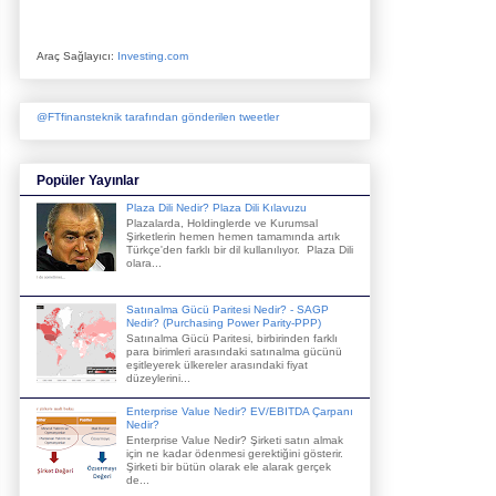
Araç Sağlayıcı:
Investing.com
@FTfinansteknik tarafından gönderilen tweetler
Popüler Yayınlar
Plaza Dili Nedir? Plaza Dili Kılavuzu
Plazalarda, Holdinglerde ve Kurumsal
Şirketlerin hemen hemen tamamında artık
Türkçe'den farklı bir dil kullanılıyor. Plaza Dili
olara...
Satınalma Gücü Paritesi Nedir? - SAGP
Nedir? (Purchasing Power Parity-PPP)
Satınalma Gücü Paritesi, birbirinden farklı
para birimleri arasındaki satınalma gücünü
eşitleyerek ülkereler arasındaki fiyat
düzeylerini...
Enterprise Value Nedir? EV/EBITDA Çarpanı
Nedir?
Enterprise Value Nedir? Şirketi satın almak
için ne kadar ödenmesi gerektiğini gösterir.
Şirketi bir bütün olarak ele alarak gerçek
de...