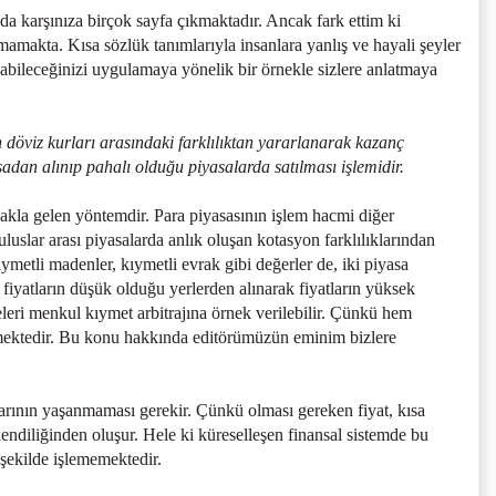
da karşınıza birçok sayfa çıkmaktadır. Ancak fark ettim ki
amakta. Kısa sözlük tanımlarıyla insanlara yanlış ve hayali şeyler
abileceğinizi uygulamaya yönelik bir örnekle sizlere anlatmaya
en döviz kurları arasındaki farklılıktan yararlanarak kazanç
dan alınıp pahalı olduğu piyasalarda satılması işlemidir.
 akla gelen yöntemdir. Para piyasasının işlem hacmi diğer
slar arası piyasalarda anlık oluşan kotasyon farklılıklarından
etli madenler, kıymetli evrak gibi değerler de, iki piyasa
fiyatların düşük olduğu yerlerden alınarak fiyatların yüksek
seleri menkul kıymet arbitrajına örnek verilebilir. Çünkü hem
ktedir. Bu konu hakkında editörümüzün eminim bizlere
ıklarının yaşanmaması gerekir. Çünkü olması gereken fiyat, kısa
 kendiliğinden oluşur. Hele ki küreselleşen finansal sistemde bu
şekilde işlememektedir.