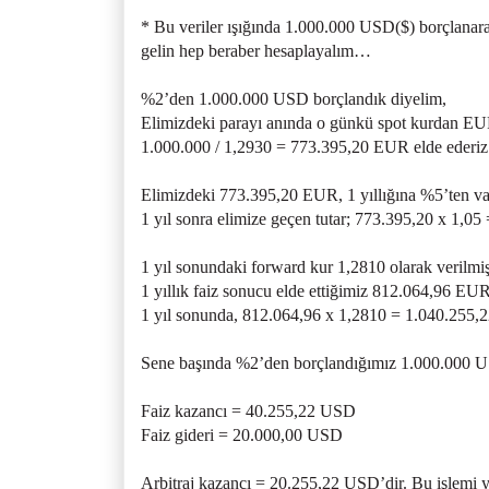
* Bu veriler ışığında 1.000.000 USD($) borçlanarak
gelin hep beraber hesaplayalım…
%2’den 1.000.000 USD borçlandık diyelim,
Elimizdeki parayı anında o günkü spot kurdan EU
1.000.000 / 1,2930 = 773.395,20 EUR elde ederiz
Elimizdeki 773.395,20 EUR, 1 yıllığına %5’ten vad
1 yıl sonra elimize geçen tutar; 773.395,20 x 1,0
1 yıl sonundaki forward kur 1,2810 olarak verilmiş
1 yıllık faiz sonucu elde ettiğimiz 812.064,96 EU
1 yıl sonunda, 812.064,96 x 1,2810 = 1.040.255,2
Sene başında %2’den borçlandığımız 1.000.000 US
Faiz kazancı = 40.255,22 USD
Faiz gideri = 20.000,00 USD
Arbitraj kazancı = 20.255,22 USD’dir. Bu işlemi ya