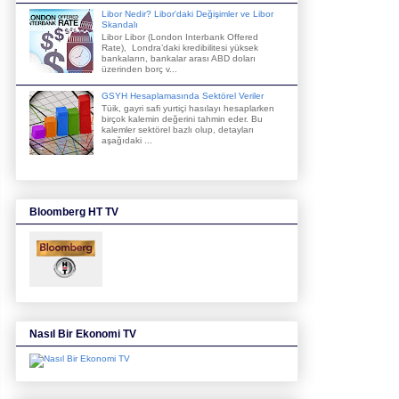
Libor Nedir? Libor'daki Değişimler ve Libor
Skandalı
Libor Libor (London Interbank Offered
Rate), Londra’daki kredibilitesi yüksek
bankaların, bankalar arası ABD doları
üzerinden borç v...
GSYH Hesaplamasında Sektörel Veriler
Tüik, gayri safi yurtiçi hasılayı hesaplarken
birçok kalemin değerini tahmin eder. Bu
kalemler sektörel bazlı olup, detayları
aşağıdaki ...
Bloomberg HT TV
Nasıl Bir Ekonomi TV