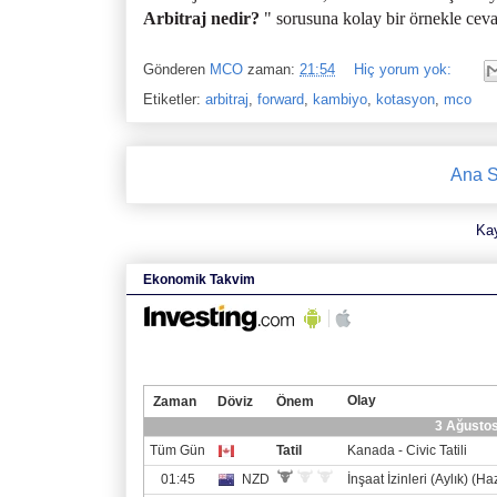
Arbitraj nedir?
" sorusuna kolay bir örnekle cevap
Gönderen
MCO
zaman:
21:54
Hiç yorum yok:
Etiketler:
arbitraj
,
forward
,
kambiyo
,
kotasyon
,
mco
Ana S
Ka
Ekonomik Takvim