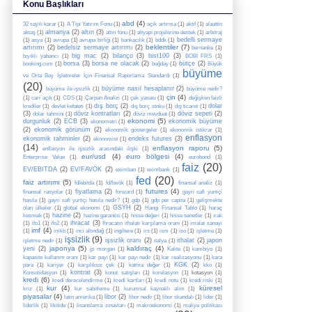
Konu Başlıkları
abd
(4)
32 sayılı karar
(1)
A Tipi Yatırım Fonu
(1)
açık artırma
(1)
aktif
(1)
alaattin
almanya
(2)
altın
(3)
aktaş
(1)
altın fonu
(1)
altyapı projelerine destek
(1)
arbitraj
bedelli sermaye
(1)
asya
(1)
avrupa
(1)
avrupa birliği
(1)
bankacılık
(1)
bddk
(1)
beklentiler
(7)
artırımı
(2)
bedelsiz sermaye artırımı
(2)
bernanke
(1)
big mac
(2)
bilanço
(3)
bist100
(3)
bıyıklı yabancı
(1)
BOBİ FRS
(1)
borsa
(3)
borsa ne olacak
(2)
bütçe
(2)
booking.com
(1)
buğday
(1)
Büyük
büyüme
ve Orta Boy İşletmeler İçin Finansal Raporlama Standardı
(1)
(20)
büyüme nasıl hesaplanır
(2)
büyüme ile işsizlik
(1)
büyüme nedir?
çin
(4)
(1)
cari açık
(1)
CDS
(1)
Çarpan Analizi
(1)
çek yasası
(1)
değişken faizli
dış borç
(2)
dolar
krediler
(1)
devlet kefateti
(1)
dış borç stoku
(1)
dış ticaret
(1)
(3)
döviz kontratları
(2)
döviz sepeti
(2)
dolar tahmini
(1)
döviz mevduat
(1)
ekonomi
(5)
durgunluk
(2)
ECB
(3)
ekonomik büyüme
ekonometri
(1)
(2)
ekonomik görünüm
(2)
ekonomik göstergeler
(1)
ekonomik istikrar
(1)
enflasyon
ekonomik tahminler
(2)
endeks futures
(3)
ekonomist
(1)
(14)
enflasyon raporu
(5)
enflasyon ile işsizlik arasındaki ilişki
(1)
eur/usd
(4)
euro bölgesi
(4)
Enterprise Value
(1)
eurobond
(1)
faiz
(20)
EV/EBITDA
(2)
EV/FAVÖK
(2)
eximban
(1)
eximbank
(1)
fed
(20)
faiz artırımı
(5)
fd/ebitda
(1)
fd/favök
(1)
finansal analiz
(1)
futures
(4)
fiyatlama
(2)
finansal rasyolar
(1)
forward
(1)
gayri safi yurtiçi
hasıla
(1)
gayri safi yurtiçi hasıla nedir?
(1)
gdp
(1)
gdp per capita
(1)
gelişmekte
GSYH
(2)
olan ülkeler
(1)
global ekonomi
(1)
Hangi Finansal Tablo
(1)
haraç
hazine
(2)
kesmek
(1)
hazine garantisi
(1)
hisse değeri
(1)
hisse senetler
(1)
ırak
ihracat
(3)
(1)
ifo1
(1)
ifo2
(1)
İhracatın ithalatı karşılama oranı
(1)
imalat sanayi
imf
(4)
(1)
imkb
(1)
inci altındağ
(1)
ingiltere
(1)
irs
(1)
ism
(1)
iso
(1)
işletme
(1)
işsizlik
(9)
işsizlik oranı
(2)
ithalat
(2)
japon
işletme nedir
(1)
italya
(1)
japonya
(5)
kaldıraç
(4)
yeni
(2)
jp morgan
(1)
Kalite
(1)
kambiyo
(1)
kapasite kullanım oranı
(1)
kar payı
(1)
kar payı nedir
(1)
kar realizasyonu
(1)
kara
KGK
(2)
para
(1)
kariyer
(1)
karşılıksız çek
(1)
katma değer
(1)
kko
(1)
kontrat
(3)
Konsolidasyon
(1)
konut satışları
(1)
korelasyon
(1)
kotasyon
(1)
kredi
(6)
kredi derecelendirme
(1)
kredi kartları
(1)
kredi notu
(1)
kredi riski
(1)
kur
(4)
küresel
kriz
(1)
kur sabitleme
(1)
kurumsal kaynaklı alım
(1)
piyasalar
(4)
libor
(2)
latin amerika
(1)
libor nedir
(1)
libor skandalı
(1)
lider
(1)
liderlik
(1)
likitide
(1)
lisanslama sınavları
(1)
makroekonomi
(1)
maliye politikası