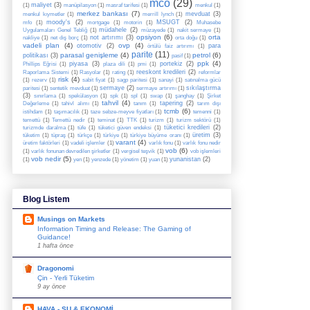
mco
(29)
maliyet
(3)
(1)
manüpilasyon
(1)
masraf tarifesi
(1)
menkul
(1)
merkez bankası
(7)
mevduat
(3)
menkul kıymetler
(1)
merrill lynch
(1)
moody's
(2)
MSUGT
(2)
mfo
(1)
mortgage
(1)
motorin
(1)
Muhasebe
müdahele
(2)
Uygulamaları Genel Tebliğ
(1)
müzayede
(1)
nakit sermaye
(1)
opsiyon
(6)
orta
not artırımı
(3)
nakliye
(1)
net dış borç
(1)
orta doğu
(1)
vadeli plan
(4)
ovp
(4)
otomotiv
(2)
para
örtülü faiz artırımı
(1)
parite
(11)
parasal genişleme
(4)
petrol
(6)
politikası
(3)
pasif
(1)
ppk
(4)
piyasa
(3)
portekiz
(2)
Phillips Eğrisi
(1)
plaza dili
(1)
pmi
(1)
reeskont kredileri
(2)
Raporlama Sistemi
(1)
Rasyolar
(1)
rating
(1)
reformlar
risk
(4)
(1)
rezerv
(1)
sabit fiyat
(1)
sagp paritesi
(1)
sanayi
(1)
satınalma gücü
sermaye
(2)
sıkılaştırma
paritesi
(1)
sentetik mevduat
(1)
sermaye artırımı
(1)
(3)
sınırlama
(1)
spekülasyon
(1)
spk
(1)
spl
(1)
swap
(1)
şanghay
(1)
Şirket
tahvil
(4)
tapering
(2)
Değerleme
(1)
tahivl alımı
(1)
tanım
(1)
tarım dışı
tcmb
(6)
istihdam
(1)
taşımacılık
(1)
taze sebze-meyve fiyatları
(1)
temenni
(1)
temettü
(1)
Temettü nedir
(1)
teminat
(1)
TTK
(1)
turizm
(1)
turizm sektörü
(1)
tüketici kredileri
(2)
turizmde daralma
(1)
tüfe
(1)
tüketici güven endeksi
(1)
üretim
(3)
tüketim
(1)
tüpraş
(1)
türkçe
(1)
türkiye
(1)
türkiye büyüme oranı
(1)
varant
(4)
üretim faktörleri
(1)
vadeli işlemler
(1)
varlık fonu
(1)
varlık fonu nedir
vob
(6)
(1)
varlık fonunan devredilen şirketler
(1)
vergisel teşvik
(1)
vob işlemleri
vob nedir
(5)
yunanistan
(2)
(1)
yen
(1)
yenzede
(1)
yönetim
(1)
yuan
(1)
Blog Listem
Musings on Markets
Information Timing and Release: The Gaming of
Guidance!
1 hafta önce
Dragonomi
Çin - Yerli Tüketim
9 ay önce
HAVA - SU & EKONOMİ