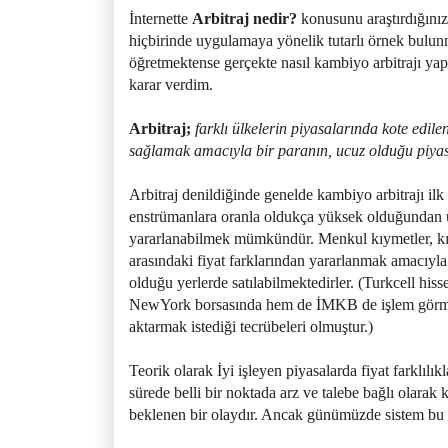
İnternette
Arbitraj nedir?
konusunu araştırdığınız
hiçbirinde uygulamaya yönelik tutarlı örnek bulunm
öğretmektense gerçekte nasıl kambiyo arbitrajı yap
karar verdim.
Arbitraj;
farklı ülkelerin piyasalarında kote edil
sağlamak amacıyla bir paranın, ucuz olduğu piyasa
Arbitraj denildiğinde genelde kambiyo arbitrajı ilk
enstrümanlara oranla oldukça yüksek olduğundan ulu
yararlanabilmek mümkündür. Menkul kıymetler, kıym
arasındaki fiyat farklarından yararlanmak amacıyla 
olduğu yerlerde satılabilmektedirler. (Turkcell his
NewYork borsasında hem de İMKB de işlem görme
aktarmak istediği tecrübeleri olmuştur.)
Teorik olarak İyi işleyen piyasalarda fiyat farklıl
sürede belli bir noktada arz ve talebe bağlı olarak
beklenen bir olaydır. Ancak günümüzde sistem bu 