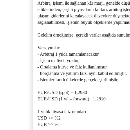
Arbitraj işlemi ile sağlanan kâr marjı, genelde dü
ettiklerinden, çeşitli piyasaların kurları, arbitraj 
ulaşım giderlerini karşılayacak düzeylere düşmekt
sağlanabilmesi, işlemin büyük ölçeklerde yapılmasına
Gelelim örneğimize, gerekli veriler aşağıda sunul
Varsayımlar;
- Arbitraj 1 yılda tamamlanacaktır,
- İşlem maliyeti yoktur,
- Ortalama kurye ve faiz kullanılmıştır,
- borçlanma ve yatırım faizi aynı kabul edilmiştir,
- işlemler farklı ülkelerde gerçekleştirilmiştir,
EUR/USD (spot) = 1,2930
EUR/USD (1 yıl – forward)= 1,2810
1 yıllık piyasa faiz oranları
USD >> %2
EUR >> %5