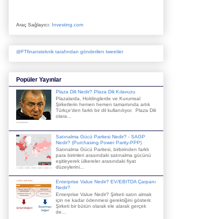
Araç Sağlayıcı:
Investing.com
@FTfinansteknik tarafından gönderilen tweetler
Popüler Yayınlar
Plaza Dili Nedir? Plaza Dili Kılavuzu
Plazalarda, Holdinglerde ve Kurumsal
Şirketlerin hemen hemen tamamında artık
Türkçe'den farklı bir dil kullanılıyor. Plaza Dili
olara...
Satınalma Gücü Paritesi Nedir? - SAGP
Nedir? (Purchasing Power Parity-PPP)
Satınalma Gücü Paritesi, birbirinden farklı
para birimleri arasındaki satınalma gücünü
eşitleyerek ülkereler arasındaki fiyat
düzeylerini...
Enterprise Value Nedir? EV/EBITDA Çarpanı
Nedir?
Enterprise Value Nedir? Şirketi satın almak
için ne kadar ödenmesi gerektiğini gösterir.
Şirketi bir bütün olarak ele alarak gerçek
de...