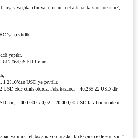
 piyasaya çıkan bir yatırımcının net arbitraj kazancı ne olur?,
RO’ya çevirdik,
.
eli yapılır,
5 = 812.064,96 EUR olur
ti,
R, 1,2810’dan USD ye çevrilir.
2 USD elde etmiş oluruz. Faiz kazancı = 40.255,22 USD’dir.
D için, 1.000.000 x 0,02 = 20.000,00 USD faiz borcu ödenir.
pan yatırımcı eli taş atıp yorulmadan bu kazancı elde etmiştir. "