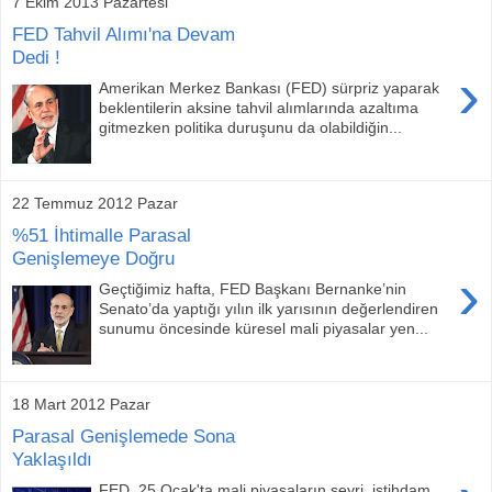
7 Ekim 2013 Pazartesi
FED Tahvil Alımı'na Devam
Dedi !
›
Amerikan Merkez Bankası (FED) sürpriz yaparak
beklentilerin aksine tahvil alımlarında azaltıma
gitmezken politika duruşunu da olabildiğin...
22 Temmuz 2012 Pazar
%51 İhtimalle Parasal
Genişlemeye Doğru
›
Geçtiğimiz hafta, FED Başkanı Bernanke’nin
Senato’da yaptığı yılın ilk yarısının değerlendiren
sunumu öncesinde küresel mali piyasalar yen...
18 Mart 2012 Pazar
Parasal Genişlemede Sona
Yaklaşıldı
FED, 25 Ocak'ta mali piyasaların seyri, istihdam