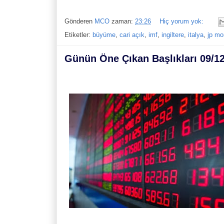
Gönderen
MCO
zaman:
23:26
Hiç yorum yok:
Etiketler:
büyüme
,
cari açık
,
imf
,
ingiltere
,
italya
,
jp mo
Günün Öne Çıkan Başlıkları 09/1