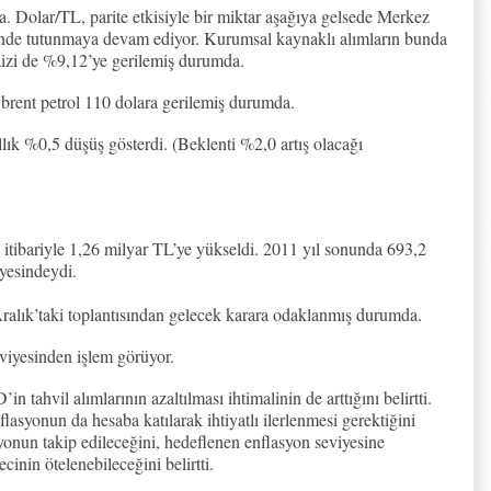
 Dolar/TL, parite etkisiyle bir miktar aşağıya gelsede Merkez
sinde tutunmaya devam ediyor. Kurumsal kaynaklı alımların bunda
faizi de %9,12’ye gerilemiş durumda.
 brent petrol 110 dolara gerilemiş durumda.
lık %0,5 düşüş gösterdi. (Beklenti %2,0 artış olacağı
itibariyle 1,26 milyar TL’ye yükseldi. 2011 yıl sonunda 693,2
yesindeydi.
ık’taki toplantısından gelecek karara odaklanmış durumda.
viyesinden işlem görüyor.
in tahvil alımlarının azaltılması ihtimalinin de arttığını belirtti.
lasyonun da hesaba katılarak ihtiyatlı ilerlenmesi gerektiğini
yonun takip edileceğini, hedeflenen enflasyon seviyesine
ecinin ötelenebileceğini belirtti.