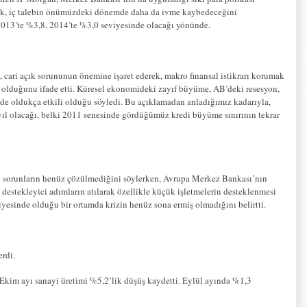
ak, iç talebin önümüzdeki dönemde daha da ivme kaybedeceğini
 2013’te %3,8, 2014’te %3,0 seviyesinde olacağı yönünde.
ari açık sorununun önemine işaret ederek, makro finansal istikrarı korumak
art olduğunu ifade etti. Küresel ekonomideki zayıf büyüme, AB’deki resesyon,
nde oldukça etkili olduğu söyledi. Bu açıklamadan anladığımız kadarıyla,
r yıl olacağı, belki 2011 senesinde gördüğümüz kredi büyüme sınırının tekrar
ili sorunların henüz çözülmediğini söylerken, Avrupa Merkez Bankası’nın
destekleyici adımların atılarak özellikle küçük işletmelerin desteklenmesi
viyesinde olduğu bir ortamda krizin henüz sona ermiş olmadığını belirtti.
erdi.
Ekim ayı sanayi üretimi %5,2’lik düşüş kaydetti. Eylül ayında %1,3