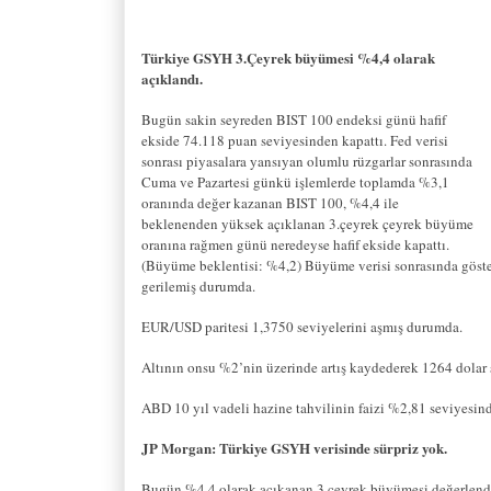
Türkiye GSYH 3.Çeyrek büyümesi %4,4 olarak
açıklandı.
Bugün sakin seyreden BIST 100 endeksi günü hafif
ekside 74.118 puan seviyesinden kapattı. Fed verisi
sonrası piyasalara yansıyan olumlu rüzgarlar sonrasında
Cuma ve Pazartesi günkü işlemlerde toplamda %3,1
oranında değer kazanan BIST 100, %4,4 ile
beklenenden yüksek açıklanan 3.çeyrek çeyrek büyüme
oranına rağmen günü neredeyse hafif ekside kapattı.
(Büyüme beklentisi: %4,2) Büyüme verisi sonrasında gösterg
gerilemiş durumda.
EUR/USD paritesi 1,3750 seviyelerini aşmış durumda.
Altının onsu %2’nin üzerinde artış kaydederek 1264 dolar s
ABD 10 yıl vadeli hazine tahvilinin faizi %2,81 seviyesin
JP Morgan: Türkiye GSYH verisinde sürpriz yok.
Bugün %4,4 olarak açıkanan 3.çeyrek büyümesi değerlendi