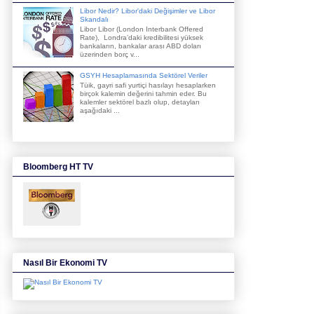
Libor Nedir? Libor'daki Değişimler ve Libor
Skandalı
Libor Libor (London Interbank Offered
Rate), Londra’daki kredibilitesi yüksek
bankaların, bankalar arası ABD doları
üzerinden borç v...
GSYH Hesaplamasında Sektörel Veriler
Tüik, gayri safi yurtiçi hasılayı hesaplarken
birçok kalemin değerini tahmin eder. Bu
kalemler sektörel bazlı olup, detayları
aşağıdaki ...
Bloomberg HT TV
Nasıl Bir Ekonomi TV