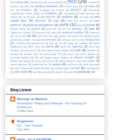
mco
(29)
maliyet
(3)
(1)
manüpilasyon
(1)
masraf tarifesi
(1)
menkul
(1)
merkez bankası
(7)
mevduat
(3)
menkul kıymetler
(1)
merrill lynch
(1)
moody's
(2)
MSUGT
(2)
mfo
(1)
mortgage
(1)
motorin
(1)
Muhasebe
müdahele
(2)
Uygulamaları Genel Tebliğ
(1)
müzayede
(1)
nakit sermaye
(1)
opsiyon
(6)
orta
not artırımı
(3)
nakliye
(1)
net dış borç
(1)
orta doğu
(1)
vadeli plan
(4)
ovp
(4)
otomotiv
(2)
para
örtülü faiz artırımı
(1)
parite
(11)
parasal genişleme
(4)
petrol
(6)
politikası
(3)
pasif
(1)
ppk
(4)
piyasa
(3)
portekiz
(2)
Phillips Eğrisi
(1)
plaza dili
(1)
pmi
(1)
reeskont kredileri
(2)
Raporlama Sistemi
(1)
Rasyolar
(1)
rating
(1)
reformlar
risk
(4)
(1)
rezerv
(1)
sabit fiyat
(1)
sagp paritesi
(1)
sanayi
(1)
satınalma gücü
sermaye
(2)
sıkılaştırma
paritesi
(1)
sentetik mevduat
(1)
sermaye artırımı
(1)
(3)
sınırlama
(1)
spekülasyon
(1)
spk
(1)
spl
(1)
swap
(1)
şanghay
(1)
Şirket
tahvil
(4)
tapering
(2)
Değerleme
(1)
tahivl alımı
(1)
tanım
(1)
tarım dışı
tcmb
(6)
istihdam
(1)
taşımacılık
(1)
taze sebze-meyve fiyatları
(1)
temenni
(1)
temettü
(1)
Temettü nedir
(1)
teminat
(1)
TTK
(1)
turizm
(1)
turizm sektörü
(1)
tüketici kredileri
(2)
turizmde daralma
(1)
tüfe
(1)
tüketici güven endeksi
(1)
üretim
(3)
tüketim
(1)
tüpraş
(1)
türkçe
(1)
türkiye
(1)
türkiye büyüme oranı
(1)
varant
(4)
üretim faktörleri
(1)
vadeli işlemler
(1)
varlık fonu
(1)
varlık fonu nedir
vob
(6)
(1)
varlık fonunan devredilen şirketler
(1)
vergisel teşvik
(1)
vob işlemleri
vob nedir
(5)
yunanistan
(2)
(1)
yen
(1)
yenzede
(1)
yönetim
(1)
yuan
(1)
Blog Listem
Musings on Markets
Information Timing and Release: The Gaming of
Guidance!
1 hafta önce
Dragonomi
Çin - Yerli Tüketim
9 ay önce
HAVA - SU & EKONOMİ