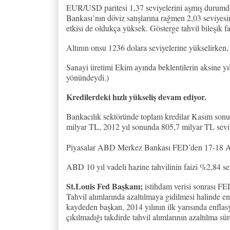
EUR/USD paritesi 1,37 seviyelerini aşmış durumda.
Bankası’nın döviz satışlarına rağmen 2,03 seviye
etkisi de oldukça yüksek. Gösterge tahvil bileşik 
Altının onsu 1236 dolara seviyelerine yükselirken,
Sanayi üretimi Ekim ayında beklentilerin aksine yıl
yönündeydi.)
Kredilerdeki hızlı yükseliş devam ediyor.
Bankacılık sektöründe toplam kredilar Kasım sonu 
milyar TL, 2012 yıl sonunda 805,7 milyar TL sevi
Piyasalar ABD Merkez Bankası FED’den 17-18 Aral
ABD 10 yıl vadeli hazine tahvilinin faizi %2,84 se
St.Louis Fed Başkanı;
istihdam verisi sonrası FED’
Tahvil alımlarında azaltılmaya gidilmesi halinde enf
kaydeden başkan, 2014 yılının ilk yarısında enflas
çıkılmadığı takdirde tahvil alımlarının azaltılma sür