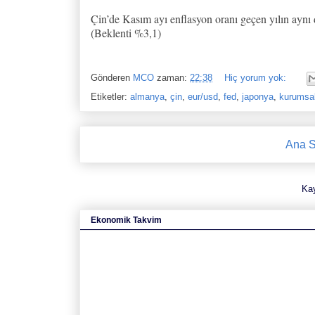
Çin’de Kasım ayı enflasyon oranı geçen yılın aynı 
(Beklenti %3,1)
Gönderen
MCO
zaman:
22:38
Hiç yorum yok:
Etiketler:
almanya
,
çin
,
eur/usd
,
fed
,
japonya
,
kurumsal
Ana S
Ka
Ekonomik Takvim