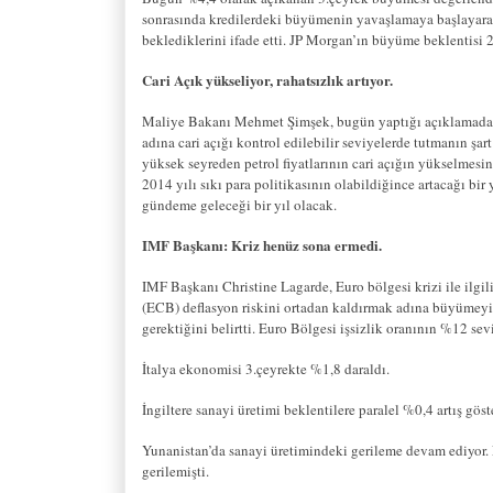
sonrasında kredilerdeki büyümenin yavaşlamaya başlayar
beklediklerini ifade etti. JP Morgan’ın büyüme beklentisi
Cari Açık yükseliyor, rahatsızlık artıyor.
Maliye Bakanı Mehmet Şimşek, bugün yaptığı açıklamada, c
adına cari açığı kontrol edilebilir seviyelerde tutmanın ş
yüksek seyreden petrol fiyatlarının cari açığın yükselmesi
2014 yılı sıkı para politikasının olabildiğince artacağı bi
gündeme geleceği bir yıl olacak.
IMF Başkanı: Kriz henüz sona ermedi.
IMF Başkanı Christine Lagarde, Euro bölgesi krizi ile ilg
(ECB) deflasyon riskini ortadan kaldırmak adına büyümeyi 
gerektiğini belirtti. Euro Bölgesi işsizlik oranının %12 se
İtalya ekonomisi 3.çeyrekte %1,8 daraldı.
İngiltere sanayi üretimi beklentilere paralel %0,4 artış göst
Yunanistan’da sanayi üretimindeki gerileme devam ediyor. 
gerilemişti.