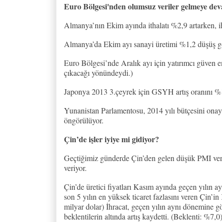
Euro Bölgesi'nden olumsuz veriler gelmeye dev
Almanya’nın Ekim ayında ithalatı %2,9 artarken, i
Almanya’da Ekim ayı sanayi üretimi %1,2 düşüş gös
Euro Bölgesi’nde Aralık ayı için yatırımcı güven 
çıkacağı yönündeydi.)
Japonya 2013 3.çeyrek için GSYH artış oranını %1
Yunanistan Parlamentosu, 2014 yılı bütçesini onay
öngörülüyor.
Çin’de işler iyiye mi gidiyor?
Geçtiğimiz günderde Çin’den gelen düşük PMI veril
veriyor.
Çin’de üretici fiyatları Kasım ayında geçen yılın 
son 5 yılın en yüksek ticaret fazlasını veren Çin’in
milyar dolar) İhracat, geçen yılın aynı dönemine gö
beklentilerin altında artış kaydetti. (Beklenti: %7,0