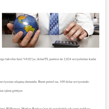
e tahvilin faizi %9,02’ye, dolar/TL paritesi de 2,024 seviyelerine kadar
eviyesine ulaşmış durumda. Brent petrol ise, 109 dolar seviyesinde.
den işlem görüyor.
ren JP Morgan, Merkez Bankası’nın da uyguladığı sıkı para polikası