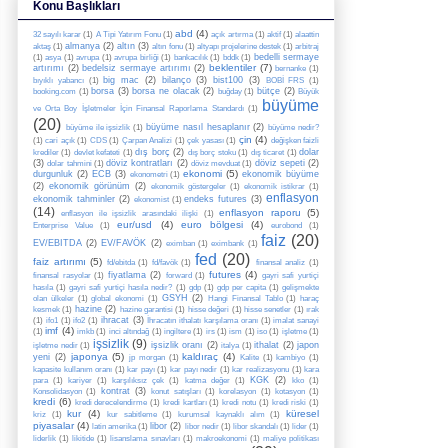
Konu Başlıkları
abd
(4)
32 sayılı karar
(1)
A Tipi Yatırım Fonu
(1)
açık artırma
(1)
aktif
(1)
alaattin
almanya
(2)
altın
(3)
aktaş
(1)
altın fonu
(1)
altyapı projelerine destek
(1)
arbitraj
bedelli sermaye
(1)
asya
(1)
avrupa
(1)
avrupa birliği
(1)
bankacılık
(1)
bddk
(1)
beklentiler
(7)
artırımı
(2)
bedelsiz sermaye artırımı
(2)
bernanke
(1)
big mac
(2)
bilanço
(3)
bist100
(3)
bıyıklı yabancı
(1)
BOBİ FRS
(1)
borsa
(3)
borsa ne olacak
(2)
bütçe
(2)
booking.com
(1)
buğday
(1)
Büyük
büyüme
ve Orta Boy İşletmeler İçin Finansal Raporlama Standardı
(1)
(20)
büyüme nasıl hesaplanır
(2)
büyüme ile işsizlik
(1)
büyüme nedir?
çin
(4)
(1)
cari açık
(1)
CDS
(1)
Çarpan Analizi
(1)
çek yasası
(1)
değişken faizli
dış borç
(2)
dolar
krediler
(1)
devlet kefateti
(1)
dış borç stoku
(1)
dış ticaret
(1)
(3)
döviz kontratları
(2)
döviz sepeti
(2)
dolar tahmini
(1)
döviz mevduat
(1)
ekonomi
(5)
durgunluk
(2)
ECB
(3)
ekonomik büyüme
ekonometri
(1)
(2)
ekonomik görünüm
(2)
ekonomik göstergeler
(1)
ekonomik istikrar
(1)
enflasyon
ekonomik tahminler
(2)
endeks futures
(3)
ekonomist
(1)
(14)
enflasyon raporu
(5)
enflasyon ile işsizlik arasındaki ilişki
(1)
eur/usd
(4)
euro bölgesi
(4)
Enterprise Value
(1)
eurobond
(1)
faiz
(20)
EV/EBITDA
(2)
EV/FAVÖK
(2)
eximban
(1)
eximbank
(1)
fed
(20)
faiz artırımı
(5)
fd/ebitda
(1)
fd/favök
(1)
finansal analiz
(1)
futures
(4)
fiyatlama
(2)
finansal rasyolar
(1)
forward
(1)
gayri safi yurtiçi
hasıla
(1)
gayri safi yurtiçi hasıla nedir?
(1)
gdp
(1)
gdp per capita
(1)
gelişmekte
GSYH
(2)
olan ülkeler
(1)
global ekonomi
(1)
Hangi Finansal Tablo
(1)
haraç
hazine
(2)
kesmek
(1)
hazine garantisi
(1)
hisse değeri
(1)
hisse senetler
(1)
ırak
ihracat
(3)
(1)
ifo1
(1)
ifo2
(1)
İhracatın ithalatı karşılama oranı
(1)
imalat sanayi
imf
(4)
(1)
imkb
(1)
inci altındağ
(1)
ingiltere
(1)
irs
(1)
ism
(1)
iso
(1)
işletme
(1)
işsizlik
(9)
işsizlik oranı
(2)
ithalat
(2)
japon
işletme nedir
(1)
italya
(1)
japonya
(5)
kaldıraç
(4)
yeni
(2)
jp morgan
(1)
Kalite
(1)
kambiyo
(1)
kapasite kullanım oranı
(1)
kar payı
(1)
kar payı nedir
(1)
kar realizasyonu
(1)
kara
KGK
(2)
para
(1)
kariyer
(1)
karşılıksız çek
(1)
katma değer
(1)
kko
(1)
kontrat
(3)
Konsolidasyon
(1)
konut satışları
(1)
korelasyon
(1)
kotasyon
(1)
kredi
(6)
kredi derecelendirme
(1)
kredi kartları
(1)
kredi notu
(1)
kredi riski
(1)
kur
(4)
küresel
kriz
(1)
kur sabitleme
(1)
kurumsal kaynaklı alım
(1)
piyasalar
(4)
libor
(2)
latin amerika
(1)
libor nedir
(1)
libor skandalı
(1)
lider
(1)
liderlik
(1)
likitide
(1)
lisanslama sınavları
(1)
makroekonomi
(1)
maliye politikası