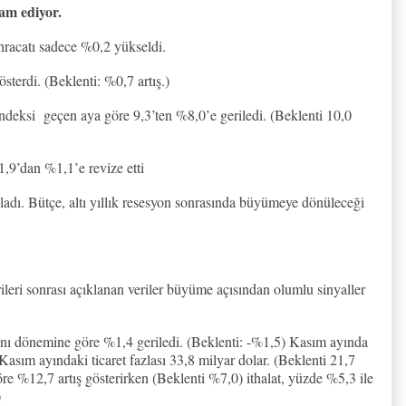
am ediyor.
hracatı sadece %0,2 yükseldi.
terdi. (Beklenti: %0,7 artış.)
endeksi
geçen aya göre 9,3’ten %8,0’e geriledi. (Beklenti 10,0
,9’dan %1,1’e revize etti
ladı. Bütçe, altı yıllık resesyon sonrasında büyümeye dönüleceği
eri sonrası açıklanan veriler büyüme açısından olumlu sinyaller
aynı dönemine göre %1,4 geriledi. (Beklenti: -%1,5) Kasım ayında
 Kasım ayındaki ticaret fazlası 33,8 milyar dolar. (Beklenti 21,7
re %12,7 artış gösterirken (Beklenti %7,0) ithalat, yüzde %5,3 ile
)