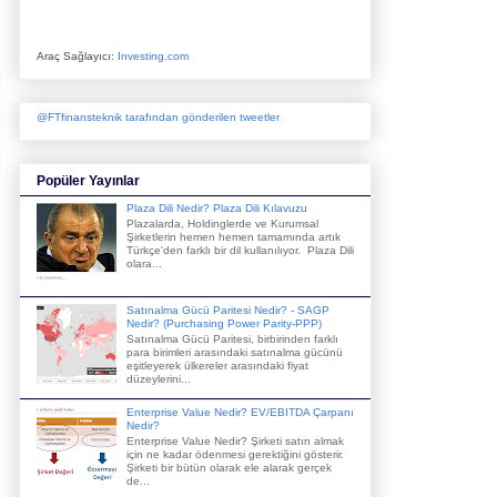
Araç Sağlayıcı:
Investing.com
@FTfinansteknik tarafından gönderilen tweetler
Popüler Yayınlar
Plaza Dili Nedir? Plaza Dili Kılavuzu
Plazalarda, Holdinglerde ve Kurumsal
Şirketlerin hemen hemen tamamında artık
Türkçe'den farklı bir dil kullanılıyor. Plaza Dili
olara...
Satınalma Gücü Paritesi Nedir? - SAGP
Nedir? (Purchasing Power Parity-PPP)
Satınalma Gücü Paritesi, birbirinden farklı
para birimleri arasındaki satınalma gücünü
eşitleyerek ülkereler arasındaki fiyat
düzeylerini...
Enterprise Value Nedir? EV/EBITDA Çarpanı
Nedir?
Enterprise Value Nedir? Şirketi satın almak
için ne kadar ödenmesi gerektiğini gösterir.
Şirketi bir bütün olarak ele alarak gerçek
de...