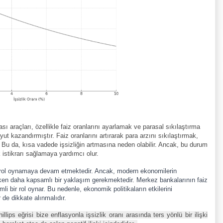
ı araçları, özellikle faiz oranlarını ayarlamak ve parasal sıkılaştırma
yut kazandırmıştır. Faiz oranlarını artırarak para arzını sıkılaştırmak,
tır. Bu da, kısa vadede işsizliğin artmasına neden olabilir. Ancak, bu durum
 istikrarı sağlamaya yardımcı olur.
ir rol oynamaya devam etmektedir. Ancak, modern ekonomilerin
rken daha kapsamlı bir yaklaşım gerekmektedir. Merkez bankalarının faiz
mli bir rol oynar. Bu nedenle, ekonomik politikaların etkilerini
 de dikkate alınmalıdır.
illips eğrisi bize enflasyonla işsizlik oranı arasında ters yönlü bir ilişki