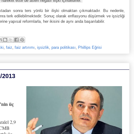
hareket etse de aslen negatif ilişki içindedirler.
oktadan sonra ters yönlü bir ilişki olmaktan çıkmaktadır. Bu nedenle,
nra terk edilebilmektedir. Sonuç olarak enflasyonu düşürmek ve işsizliği
e yapısal reformlarla, her ikisini de aynı anda başarılabilir.
şki
,
faiz
,
faiz artırımı
,
işsizlik
,
para politikası
,
Phillips Eğrisi
2/2013
nin üç
ralel 2,9
 TCMB
rtık üç