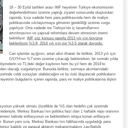
18 – 30 Eylül tarihleri arası IMF heyetinin Türkiye ekonomisinin
değerlendirilmesi üzerine yaptığı ziyaret sonucunda oluşturulan
raporda, kısa vadede hem para politikasında hem de maliye
politikasında sıkılaştırmaya gitmenin gerekliliği üzerine vurgu
yapılıyor. Orta vadede ise Türkiye’nin iç tasarruflarının
artırılmasının ve yapısal reformlara devam etmesinin önemi
belirtiliyor.
IMF söz konusu raporla 2013 yılı için büyüme
beklentisini %3.8; 2014 yılı için ise %3.5 olarak duyurdu.
Cari işlemler açığının, artan altın ithalatı ile birlikte, 2013 yılı için
GSYH’nın %7’sinin üzerine çıkacağı beklenirken; bir sonraki yılda
gelişmelerin ve TL’deki değer kaybının hem bu yıl hem de 2014’te
en olacağı vurgulanıyor. Bununla birlikte, sermaye akımlarındaki
inde ciddi sonuçları olabileceğini ve bu riski düşürecek politikaların
 heyetinin bulgularını içeren raporda, para ve maliye politikalarına ilişkin
syonun yüksek olması (özellikle de %5 olan hedefin çok üzerinde
eniyle, Merkez Bankası’nın politika faizi olan 1 haftalık repo oranının
lmemesi halinde enflasyonun ve beklentilerin ortaya konan enflasyon
yor. Bunun yanı sıra, Merkez Bankası’nın hâlihazırda uyguladığı para
tersiz kaldığı ve parasal aktarım mekanizmalarını zayıflattığı