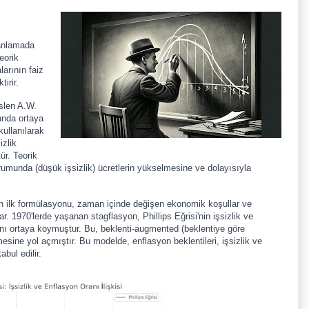
i anlamada
eorik
larının faiz
irir.
aslen A.W.
unda ortaya
kullanılarak
izlik
ür. Teorik
urumunda (düşük işsizlik) ücretlerin yükselmesine ve dolayısıyla
nin ilk formülasyonu, zaman içinde değişen ekonomik koşullar ve
nar. 1970'lerde yaşanan stagflasyon, Phillips Eğrisi'nin işsizlik ve
ını ortaya koymuştur. Bu, beklenti-augmented (beklentiye göre
ilmesine yol açmıştır. Bu modelde, enflasyon beklentileri, işsizlik ve
abul edilir.