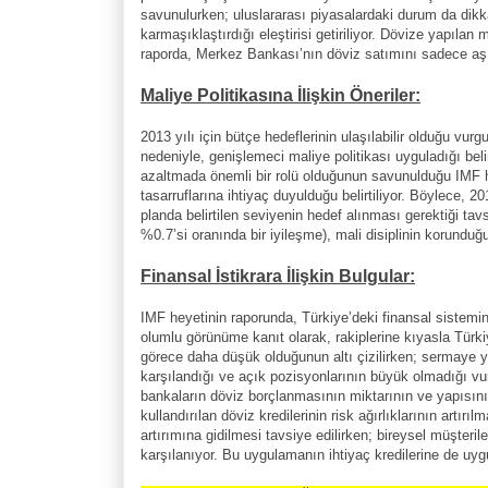
savunulurken; uluslararası piyasalardaki durum da dikka
karmaşıklaştırdığı eleştirisi getiriliyor. Dövize yapıl
raporda, Merkez Bankası’nın döviz satımını sadece aşırı
Maliye Politikasına İlişkin Öneriler:
2013 yılı için bütçe hedeflerinin ulaşılabilir olduğu vur
nedeniyle, genişlemeci maliye politikası uyguladığı belirt
azaltmada önemli bir rolü olduğunun savunulduğu IMF 
tasarruflarına ihtiyaç duyulduğu belirtiliyor. Böylece, 
planda belirtilen seviyenin hedef alınması gerektiği ta
%0.7’si oranında bir iyileşme), mali disiplinin korunduğ
Finansal İstikrara İlişkin Bulgular:
IMF heyetinin raporunda, Türkiye’deki finansal sistemin
olumlu görünüme kanıt olarak, rakiplerine kıyasla Türkiy
görece daha düşük olduğunun altı çizilirken; sermaye y
karşılandığı ve açık pozisyonlarının büyük olmadığı vurg
bankaların döviz borçlanmasının miktarının ve yapısının 
kullandırılan döviz kredilerinin risk ağırlıklarının artır
artırımına gidilmesi tavsiye edilirken; bireysel müşterile
karşılanıyor. Bu uygulamanın ihtiyaç kredilerine de uygu