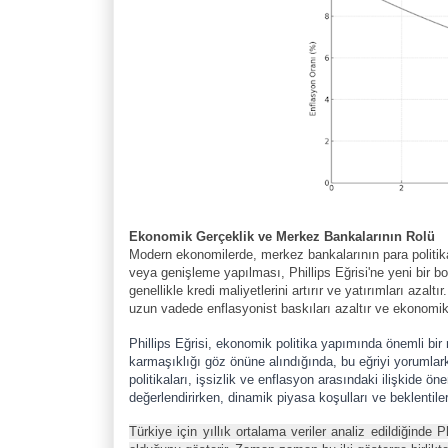
Ekonomik Gerçeklik ve Merkez Bankalarının Rolü
Modern ekonomilerde, merkez bankalarının para politikas
veya genişleme yapılması, Phillips Eğrisi'ne yeni bir bo
genellikle kredi maliyetlerini artırır ve yatırımları azal
uzun vadede enflasyonist baskıları azaltır ve ekonomik
Phillips Eğrisi, ekonomik politika yapımında önemli b
karmaşıklığı göz önüne alındığında, bu eğriyi yorumla
politikaları, işsizlik ve enflasyon arasındaki ilişkide öne
değerlendirirken, dinamik piyasa koşulları ve beklentiler
Türkiye için yıllık ortalama veriler analiz edildiğinde Ph