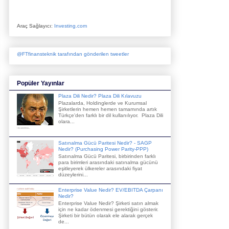
Araç Sağlayıcı:
Investing.com
@FTfinansteknik tarafından gönderilen tweetler
Popüler Yayınlar
Plaza Dili Nedir? Plaza Dili Kılavuzu
Plazalarda, Holdinglerde ve Kurumsal
Şirketlerin hemen hemen tamamında artık
Türkçe'den farklı bir dil kullanılıyor. Plaza Dili
olara...
Satınalma Gücü Paritesi Nedir? - SAGP
Nedir? (Purchasing Power Parity-PPP)
Satınalma Gücü Paritesi, birbirinden farklı
para birimleri arasındaki satınalma gücünü
eşitleyerek ülkereler arasındaki fiyat
düzeylerini...
Enterprise Value Nedir? EV/EBITDA Çarpanı
Nedir?
Enterprise Value Nedir? Şirketi satın almak
için ne kadar ödenmesi gerektiğini gösterir.
Şirketi bir bütün olarak ele alarak gerçek
de...