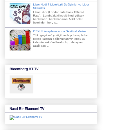
Libor Nedir? Libor'daki Değişimler ve Libor
Skandalı
Libor Libor (London Interbank Offered
Rate), Londra’daki kredibilitesi yüksek
bankaların, bankalar arası ABD doları
üzerinden borç v...
GSYH Hesaplamasında Sektörel Veriler
Tüik, gayri safi yurtiçi hasılayı hesaplarken
birçok kalemin değerini tahmin eder. Bu
kalemler sektörel bazlı olup, detayları
aşağıdaki ...
Bloomberg HT TV
Nasıl Bir Ekonomi TV