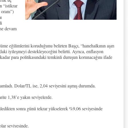
 “istikrar
 oranı”)
ı
li
ine devam
yüme eğilimlerini koruduğunu belirten Başçı, “hanehalkının aşırı
ndaki iyileşmeyi destekleyeceğini belirtti. Ayrıca, enflasyon
adar para politikasındaki temkinli duruşun korunacağını ifade
mladı. Dolar/TL ise, 2,04 seviyesini aşmış durumda.
rite 1,38’e yakın seviyelerde.
riledikten sonra günü tekrar yükselerek %9,06 seviyesinde
olar seviyesinde.