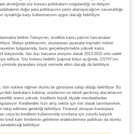
te alındığında söz konusu politikaların sorgulandığı ve iletişimi
an müdahalenin doğru para politikasının yerini alamayacağının savunulduğu
 oynaklığa karşı kullanmasının uygun olacağı belirtiliyor.
gulanmakla birlikte Türkiye’nin, özellikle kamu yatırım harcamaları
iliyor. Maliye politikasının, uluslararası piyasalar kaynaklı riskleri
heyetinin bulgularında, bunu gerçekleştirmekte yüksek kamu
2014 bütçesinde, faiz dışı harcama seviyesi olarak 2013-2015 orta vadeli
vsiye ediliyor. Söz konusu hedefin (yapısal bütçe açığında, GSYH’’nın
u yönünde piyasalara sinyal vermede etkin olacağı da belirtiliyor.
, tüm risklere rağmen olumlu bir görünüme sahip olduğu belirtiliyor. Bu
e’deki bankaların kaldıraç oranlarının ve tahsili gecikmiş alacaklarının
eterlilik oranın yüksek, kredilerin büyük ölçüde mevduatlardan
ulanıyor. Kredilerdeki hızlı artış sektör için risk olarak tanımlanırken;
takip edilmesi gerektiği belirtiliyor. Finansal olmayan kuruluşlara
ılması veya bu kredilerin kullanımında sınırlama için zorunlu karşılık
rin kredi kartı limitlerinin gelirlerine endekslenmesi politikası da olumlu
lanabileceği belirtiliyor.