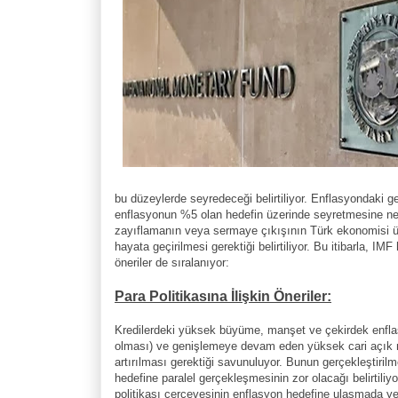
bu düzeylerde seyredeceği belirtiliyor. Enflasyondaki 
enflasyonun %5 olan hedefin üzerinde seyretmesine ned
zayıflamanın veya sermaye çıkışının Türk ekonomisi üzer
hayata geçirilmesi gerektiği belirtiliyor. Bu itibarla, IMF
öneriler de sıralanıyor:
Para Politikasına İlişkin Öneriler:
Kredilerdeki yüksek büyüme, manşet ve çekirdek enfla
olması) ve genişlemeye devam eden yüksek cari açık ned
artırılması gerektiği savunuluyor. Bunun gerçekleştiri
hedefine paralel gerçekleşmesinin zor olacağı belirtili
politikası çerçevesinin enflasyon hedefine ulaşmada ye