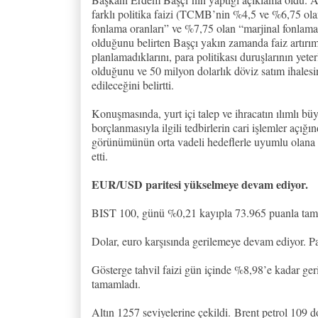
farklı politika faizi (TCMB’nin %4,5 ve %6,75 olan
fonlama oranları” ve %7,75 olan “marjinal fonlama
olduğunu belirten Başçı yakın zamanda faiz artırım
planlamadıklarını, para politikası duruşlarının yeter
olduğunu ve 50 milyon dolarlık döviz satım ihales
edileceğini belirtti.
Konuşmasında, yurt içi talep ve ihracatın ılımlı bü
borçlanmasıyla ilgili tedbirlerin cari işlemler açığı
görünümünün orta vadeli hedeflerle uyumlu olana k
etti.
EUR/USD paritesi yükselmeye devam ediyor.
BIST 100, günü %0,21 kayıpla 73.965 puanla tama
Dolar, euro karşısında gerilemeye devam ediyor. Pa
Gösterge tahvil faizi gün içinde %8,98’e kadar ge
tamamladı.
Altın 1257 seviyelerine çekildi.
Brent petrol 109 d