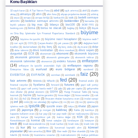
Konu Başlıkları
abd
(4)
32 sayılı karar
(1)
A Tipi Yatırım Fonu
(1)
açık artırma
(1)
aktif
(1)
alaattin
almanya
(2)
altın
(3)
aktaş
(1)
altın fonu
(1)
altyapı projelerine destek
(1)
arbitraj
bedelli sermaye
(1)
asya
(1)
avrupa
(1)
avrupa birliği
(1)
bankacılık
(1)
bddk
(1)
beklentiler
(7)
artırımı
(2)
bedelsiz sermaye artırımı
(2)
bernanke
(1)
big mac
(2)
bilanço
(3)
bist100
(3)
bıyıklı yabancı
(1)
BOBİ FRS
(1)
borsa
(3)
borsa ne olacak
(2)
bütçe
(2)
booking.com
(1)
buğday
(1)
Büyük
büyüme
ve Orta Boy İşletmeler İçin Finansal Raporlama Standardı
(1)
(20)
büyüme nasıl hesaplanır
(2)
büyüme ile işsizlik
(1)
büyüme nedir?
çin
(4)
(1)
cari açık
(1)
CDS
(1)
Çarpan Analizi
(1)
çek yasası
(1)
değişken faizli
dış borç
(2)
dolar
krediler
(1)
devlet kefateti
(1)
dış borç stoku
(1)
dış ticaret
(1)
(3)
döviz kontratları
(2)
döviz sepeti
(2)
dolar tahmini
(1)
döviz mevduat
(1)
ekonomi
(5)
durgunluk
(2)
ECB
(3)
ekonomik büyüme
ekonometri
(1)
(2)
ekonomik görünüm
(2)
ekonomik göstergeler
(1)
ekonomik istikrar
(1)
enflasyon
ekonomik tahminler
(2)
endeks futures
(3)
ekonomist
(1)
(14)
enflasyon raporu
(5)
enflasyon ile işsizlik arasındaki ilişki
(1)
eur/usd
(4)
euro bölgesi
(4)
Enterprise Value
(1)
eurobond
(1)
faiz
(20)
EV/EBITDA
(2)
EV/FAVÖK
(2)
eximban
(1)
eximbank
(1)
fed
(20)
faiz artırımı
(5)
fd/ebitda
(1)
fd/favök
(1)
finansal analiz
(1)
futures
(4)
fiyatlama
(2)
finansal rasyolar
(1)
forward
(1)
gayri safi yurtiçi
hasıla
(1)
gayri safi yurtiçi hasıla nedir?
(1)
gdp
(1)
gdp per capita
(1)
gelişmekte
GSYH
(2)
olan ülkeler
(1)
global ekonomi
(1)
Hangi Finansal Tablo
(1)
haraç
hazine
(2)
kesmek
(1)
hazine garantisi
(1)
hisse değeri
(1)
hisse senetler
(1)
ırak
ihracat
(3)
(1)
ifo1
(1)
ifo2
(1)
İhracatın ithalatı karşılama oranı
(1)
imalat sanayi
imf
(4)
(1)
imkb
(1)
inci altındağ
(1)
ingiltere
(1)
irs
(1)
ism
(1)
iso
(1)
işletme
(1)
işsizlik
(9)
işsizlik oranı
(2)
ithalat
(2)
japon
işletme nedir
(1)
italya
(1)
japonya
(5)
kaldıraç
(4)
yeni
(2)
jp morgan
(1)
Kalite
(1)
kambiyo
(1)
kapasite kullanım oranı
(1)
kar payı
(1)
kar payı nedir
(1)
kar realizasyonu
(1)
kara
KGK
(2)
para
(1)
kariyer
(1)
karşılıksız çek
(1)
katma değer
(1)
kko
(1)
kontrat
(3)
Konsolidasyon
(1)
konut satışları
(1)
korelasyon
(1)
kotasyon
(1)
kredi
(6)
kredi derecelendirme
(1)
kredi kartları
(1)
kredi notu
(1)
kredi riski
(1)
kur
(4)
küresel
kriz
(1)
kur sabitleme
(1)
kurumsal kaynaklı alım
(1)
piyasalar
(4)
libor
(2)
latin amerika
(1)
libor nedir
(1)
libor skandalı
(1)
lider
(1)
liderlik
(1)
likitide
(1)
lisanslama sınavları
(1)
makroekonomi
(1)
maliye politikası