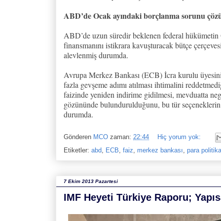
ABD’de Ocak ayındaki borçlanma sorunu çözü
ABD’de uzun süredir beklenen federal hükümetin 
finansmanını istikrara kavuşturacak bütçe çerçeves
alevlenmiş durumda.
Avrupa Merkez Bankası (ECB) İcra kurulu üyesinin
fazla gevşeme adımı atılması ihtimalini reddetmediğ
faizinde yeniden indirime gidilmesi, mevduatta nega
gözününde bulundurulduğunu, bu tür seçeneklerin 
durumda.
Gönderen
MCO
zaman:
22:44
Hiç yorum yok:
Etiketler:
abd
,
ECB
,
faiz
,
merkez bankası
,
para politik
7 Ekim 2013 Pazartesi
IMF Heyeti Türkiye Raporu; Yap