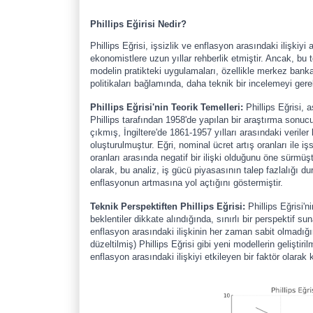
Phillips Eğirisi Nedir?
Phillips Eğrisi, işsizlik ve enflasyon arasındaki ilişkiy
ekonomistlere uzun yıllar rehberlik etmiştir. Ancak, bu t
modelin pratikteki uygulamaları, özellikle merkez banka
politikaları bağlamında, daha teknik bir incelemeyi gerekt
Phillips Eğrisi'nin Teorik Temelleri:
Phillips Eğrisi, 
Phillips tarafından 1958'de yapılan bir araştırma sonuc
çıkmış, İngiltere'de 1861-1957 yılları arasındaki veriler 
oluşturulmuştur. Eğri, nominal ücret artış oranları ile işs
oranları arasında negatif bir ilişki olduğunu öne sürmüşt
olarak, bu analiz, iş gücü piyasasının talep fazlalığı d
enflasyonun artmasına yol açtığını göstermiştir.
Teknik Perspektiften Phillips Eğrisi:
Phillips Eğrisi'
beklentiler dikkate alındığında, sınırlı bir perspektif su
enflasyon arasındaki ilişkinin her zaman sabit olmadığ
düzeltilmiş) Phillips Eğrisi gibi yeni modellerin geliştir
enflasyon arasındaki ilişkiyi etkileyen bir faktör olarak k