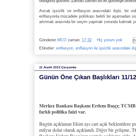
olduğunu gösterir. Zaman zaman bu iki gösterge birlikte 
Ancak işsizlik ve enflasyon arasındaki ilişki, bir n
enflasyonla mücadele politikası belirli bir aşamadan so
artırmak arasında bir seçim yapmak zorunda kalmak yerin
Gönderen
MCO
zaman:
17:32
Hiç yorum yok:
Etiketler:
enflasyon
,
enflasyon ile işsizlik arasındaki ili
11 Aralık 2013 Çarşamba
Günün Öne Çıkan Başlıkları 11/1
Merkez Bankası Başkanı Erdem Başçı; TCMB’
farklı politika faizi var.
Bugün açıklanan Ekim ayı cari açık beklentilere pa
milyar dolar olarak açıklandı. Diğer bir gelişme,
Başkanı Erdem Başçı’nın yaptığı açıklama oldu. A