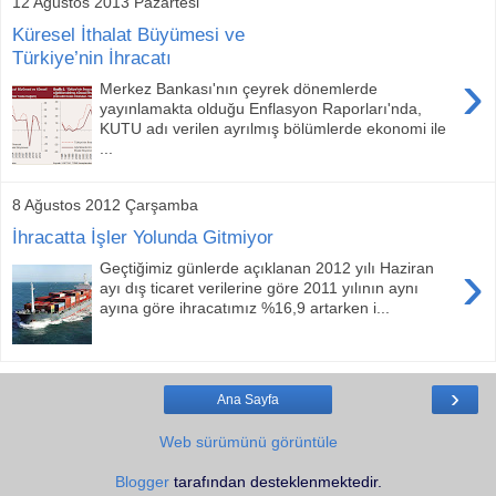
12 Ağustos 2013 Pazartesi
Küresel İthalat Büyümesi ve
Türkiye’nin İhracatı
›
Merkez Bankası'nın çeyrek dönemlerde
yayınlamakta olduğu Enflasyon Raporları'nda,
KUTU adı verilen ayrılmış bölümlerde ekonomi ile
...
8 Ağustos 2012 Çarşamba
İhracatta İşler Yolunda Gitmiyor
›
Geçtiğimiz günlerde açıklanan 2012 yılı Haziran
ayı dış ticaret verilerine göre 2011 yılının aynı
ayına göre ihracatımız %16,9 artarken i...
›
Ana Sayfa
Web sürümünü görüntüle
Blogger
tarafından desteklenmektedir.