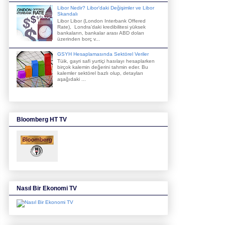
Libor Nedir? Libor'daki Değişimler ve Libor
Skandalı
Libor Libor (London Interbank Offered
Rate), Londra’daki kredibilitesi yüksek
bankaların, bankalar arası ABD doları
üzerinden borç v...
GSYH Hesaplamasında Sektörel Veriler
Tüik, gayri safi yurtiçi hasılayı hesaplarken
birçok kalemin değerini tahmin eder. Bu
kalemler sektörel bazlı olup, detayları
aşağıdaki ...
Bloomberg HT TV
Nasıl Bir Ekonomi TV