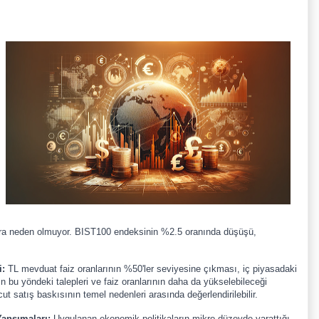
lara neden olmuyor. BIST100 endeksinin %2.5 oranında düşüşü,
i:
TL mevduat faiz oranlarının %50'ler seviyesine çıkması, iç piyasadaki
n bu yöndeki talepleri ve faiz oranlarının daha da yükselebileceği
t satış baskısının temel nedenleri arasında değerlendirilebilir.
ansımaları:
Uygulanan ekonomik politikaların mikro düzeyde yarattığı