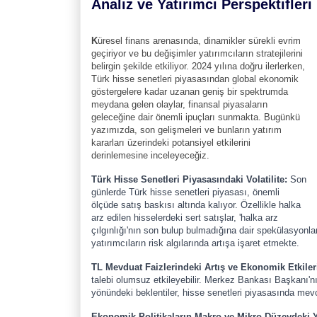
Analiz ve Yatırımcı Perspektifleri
K
üresel finans arenasında, dinamikler sürekli evrim
geçiriyor ve bu değişimler yatırımcıların stratejilerini
belirgin şekilde etkiliyor. 2024 yılına doğru ilerlerken,
Türk hisse senetleri piyasasından global ekonomik
göstergelere kadar uzanan geniş bir spektrumda
meydana gelen olaylar, finansal piyasaların
geleceğine dair önemli ipuçları sunmakta. Bugünkü
yazımızda, son gelişmeleri ve bunların yatırım
kararları üzerindeki potansiyel etkilerini
derinlemesine inceleyeceğiz.
Türk Hisse Senetleri Piyasasındaki Volatilite:
Son
günlerde Türk hisse senetleri piyasası, önemli
ölçüde satış baskısı altında kalıyor. Özellikle halka
arz edilen hisselerdeki sert satışlar, 'halka arz
çılgınlığı'nın son bulup bulmadığına dair spekülasyon
yatırımcıların risk algılarında artışa işaret etmekte.
TL Mevduat Faizlerindeki Artış ve Ekonomik Etkiler
talebi olumsuz etkileyebilir. Merkez Bankası Başkanı'nı
yönündeki beklentiler, hisse senetleri piyasasında mevcu
Ekonomik Politikaların Makro ve Mikro Düzeydeki Y