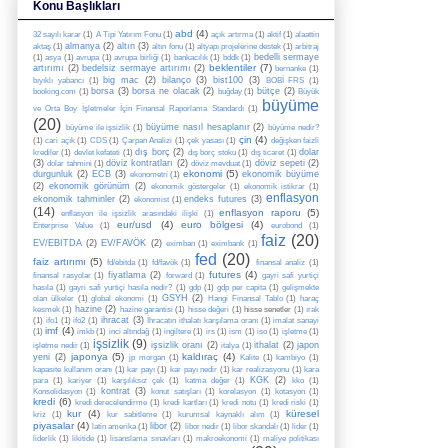
Konu Başlıkları
abd
(4)
32 sayılı karar
(1)
A Tipi Yatırım Fonu
(1)
açık artırma
(1)
aktif
(1)
alaattin
almanya
(2)
altın
(3)
aktaş
(1)
altın fonu
(1)
altyapı projelerine destek
(1)
arbitraj
bedelli sermaye
(1)
asya
(1)
avrupa
(1)
avrupa birliği
(1)
bankacılık
(1)
bddk
(1)
beklentiler
(7)
artırımı
(2)
bedelsiz sermaye artırımı
(2)
bernanke
(1)
big mac
(2)
bilanço
(3)
bist100
(3)
bıyıklı yabancı
(1)
BOBİ FRS
(1)
borsa
(3)
borsa ne olacak
(2)
bütçe
(2)
booking.com
(1)
buğday
(1)
Büyük
büyüme
ve Orta Boy İşletmeler İçin Finansal Raporlama Standardı
(1)
(20)
büyüme nasıl hesaplanır
(2)
büyüme ile işsizlik
(1)
büyüme nedir?
çin
(4)
(1)
cari açık
(1)
CDS
(1)
Çarpan Analizi
(1)
çek yasası
(1)
değişken faizli
dış borç
(2)
dolar
krediler
(1)
devlet kefateti
(1)
dış borç stoku
(1)
dış ticaret
(1)
(3)
döviz kontratları
(2)
döviz sepeti
(2)
dolar tahmini
(1)
döviz mevduat
(1)
ekonomi
(5)
durgunluk
(2)
ECB
(3)
ekonomik büyüme
ekonometri
(1)
(2)
ekonomik görünüm
(2)
ekonomik göstergeler
(1)
ekonomik istikrar
(1)
enflasyon
ekonomik tahminler
(2)
endeks futures
(3)
ekonomist
(1)
(14)
enflasyon raporu
(5)
enflasyon ile işsizlik arasındaki ilişki
(1)
eur/usd
(4)
euro bölgesi
(4)
Enterprise Value
(1)
eurobond
(1)
faiz
(20)
EV/EBITDA
(2)
EV/FAVÖK
(2)
eximban
(1)
eximbank
(1)
fed
(20)
faiz artırımı
(5)
fd/ebitda
(1)
fd/favök
(1)
finansal analiz
(1)
futures
(4)
fiyatlama
(2)
finansal rasyolar
(1)
forward
(1)
gayri safi yurtiçi
hasıla
(1)
gayri safi yurtiçi hasıla nedir?
(1)
gdp
(1)
gdp per capita
(1)
gelişmekte
GSYH
(2)
olan ülkeler
(1)
global ekonomi
(1)
Hangi Finansal Tablo
(1)
haraç
hazine
(2)
kesmek
(1)
hazine garantisi
(1)
hisse değeri
(1)
hisse senetler
(1)
ırak
ihracat
(3)
(1)
ifo1
(1)
ifo2
(1)
İhracatın ithalatı karşılama oranı
(1)
imalat sanayi
imf
(4)
(1)
imkb
(1)
inci altındağ
(1)
ingiltere
(1)
irs
(1)
ism
(1)
iso
(1)
işletme
(1)
işsizlik
(9)
işsizlik oranı
(2)
ithalat
(2)
japon
işletme nedir
(1)
italya
(1)
japonya
(5)
kaldıraç
(4)
yeni
(2)
jp morgan
(1)
Kalite
(1)
kambiyo
(1)
kapasite kullanım oranı
(1)
kar payı
(1)
kar payı nedir
(1)
kar realizasyonu
(1)
kara
KGK
(2)
para
(1)
kariyer
(1)
karşılıksız çek
(1)
katma değer
(1)
kko
(1)
kontrat
(3)
Konsolidasyon
(1)
konut satışları
(1)
korelasyon
(1)
kotasyon
(1)
kredi
(6)
kredi derecelendirme
(1)
kredi kartları
(1)
kredi notu
(1)
kredi riski
(1)
kur
(4)
küresel
kriz
(1)
kur sabitleme
(1)
kurumsal kaynaklı alım
(1)
piyasalar
(4)
libor
(2)
latin amerika
(1)
libor nedir
(1)
libor skandalı
(1)
lider
(1)
liderlik
(1)
likitide
(1)
lisanslama sınavları
(1)
makroekonomi
(1)
maliye politikası