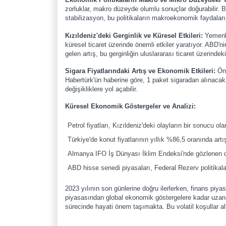
zorluklar, makro düzeyde olumlu sonuçlar doğurabilir. B
stabilizasyon, bu politikaların makroekonomik faydaları
Kızıldeniz'deki Gerginlik ve Küresel Etkileri:
Yemenli 
küresel ticaret üzerinde önemli etkiler yaratıyor. ABD
gelen artış, bu gerginliğin uluslararası ticaret üzerindek
Sigara Fiyatlarındaki Artış ve Ekonomik Etkileri:
Önü
Habertürk'ün haberine göre, 1 paket sigaradan alınacak 
değişikliklere yol açabilir.
Küresel Ekonomik Göstergeler ve Analizi:
Petrol fiyatları, Kızıldeniz'deki olayların bir sonucu ola
Türkiye'de konut fiyatlarının yıllık %86,5 oranında artış
Almanya IFO İş Dünyası İklim Endeksi'nde gözlenen dü
ABD hisse senedi piyasaları, Federal Rezerv politikaları
2023 yılının son günlerine doğru ilerlerken, finans piyas
piyasasından global ekonomik göstergelere kadar uzanan 
sürecinde hayati önem taşımakta. Bu volatil koşullar al