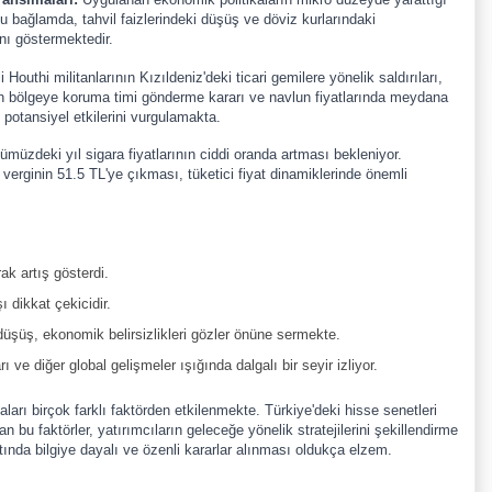
u bağlamda, tahvil faizlerindeki düşüş ve döviz kurlarındaki
nı göstermektedir.
Houthi militanlarının Kızıldeniz'deki ticari gemilere yönelik saldırıları,
'nin bölgeye koruma timi gönderme kararı ve navlun fiyatlarında meydana
i potansiyel etkilerini vurgulamakta.
müzdeki yıl sigara fiyatlarının ciddi oranda artması bekleniyor.
verginin 51.5 TL'ye çıkması, tüketici fiyat dinamiklerinde önemli
rak artış gösterdi.
ı dikkat çekicidir.
şüş, ekonomik belirsizlikleri gözler önüne sermekte.
 ve diğer global gelişmeler ışığında dalgalı bir seyir izliyor.
aları birçok farklı faktörden etkilenmekte. Türkiye'deki hisse senetleri
bu faktörler, yatırımcıların geleceğe yönelik stratejilerini şekillendirme
tında bilgiye dayalı ve özenli kararlar alınması oldukça elzem.