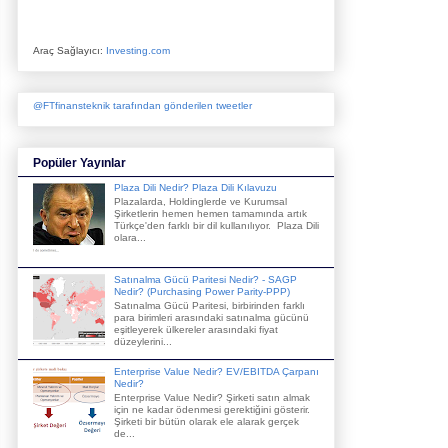
Araç Sağlayıcı:
Investing.com
@FTfinansteknik tarafından gönderilen tweetler
Popüler Yayınlar
Plaza Dili Nedir? Plaza Dili Kılavuzu
Plazalarda, Holdinglerde ve Kurumsal
Şirketlerin hemen hemen tamamında artık
Türkçe'den farklı bir dil kullanılıyor. Plaza Dili
olara...
Satınalma Gücü Paritesi Nedir? - SAGP
Nedir? (Purchasing Power Parity-PPP)
Satınalma Gücü Paritesi, birbirinden farklı
para birimleri arasındaki satınalma gücünü
eşitleyerek ülkereler arasındaki fiyat
düzeylerini...
Enterprise Value Nedir? EV/EBITDA Çarpanı
Nedir?
Enterprise Value Nedir? Şirketi satın almak
için ne kadar ödenmesi gerektiğini gösterir.
Şirketi bir bütün olarak ele alarak gerçek
de...