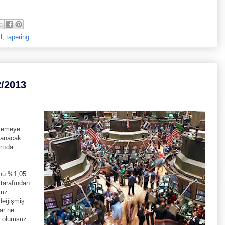
l
,
tapering
2/2013
klemeye
lanacak
rtıda
ünü %1,05
tarafından
suz
değişmiş
ar ne
ya olumsuz