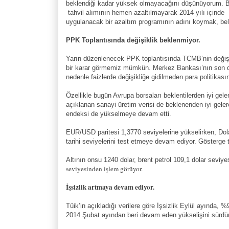
beklendiği kadar yüksek olmayacağını düşünüyorum. B
tahvil alımının hemen azaltılmayarak 2014 yılı içinde
uygulanacak bir azaltım programının adını koymak, bel
PPK Toplantısında değişiklik beklenmiyor.
Yarın düzenlenecek PPK toplantısında TCMB’nin değişikl
bir karar görmemiz mümkün. Merkez Bankası’nın son dö
nedenle faizlerde değişikliğe gidilmeden para politikasın
Özellikle bugün Avrupa borsaları beklentilerden iyi gele
açıklanan sanayi üretim verisi de beklenenden iyi gele
endeksi de yükselmeye devam etti.
EUR/USD paritesi 1,3770 seviyelerine yükselirken, Dol
tarihi seviyelerini test etmeye devam ediyor. Gösterge 
Altının onsu 1240 dolar, brent petrol 109,1 dolar seviy
seviyesinden işlem görüyor.
İşsizlik artmaya devam ediyor.
Tüik’in açıkladığı verilere göre İşsizlik Eylül ayında, %
2014 Şubat ayından beri devam eden yükselişini sürd