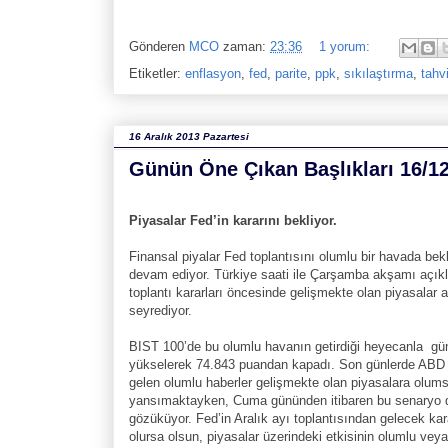
Gönderen
MCO
zaman:
23:36
1 yorum:
Etiketler:
enflasyon
,
fed
,
parite
,
ppk
,
sıkılaştırma
,
tahvi
16 Aralık 2013 Pazartesi
Günün Öne Çıkan Başlıkları 16/1
Piyasalar Fed’in kararını bekliyor.
Finansal piyalar Fed toplantısını olumlu bir havada be
devam ediyor. Türkiye saati ile Çarşamba akşamı açık
toplantı kararları öncesinde gelişmekte olan piyasalar a
seyrediyor.
BIST 100’de bu olumlu havanın getirdiği heyecanla g
yükselerek 74.843 puandan kapadı. Son günlerde ABD 
gelen olumlu haberler gelişmekte olan piyasalara olum
yansımaktayken, Cuma gününden itibaren bu senaryo 
gözüküyor. Fed’in Aralık ayı toplantısından gelecek kar
olursa olsun, piyasalar üzerindeki etkisinin olumlu ve