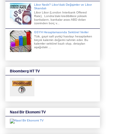
Libor Nedir? Libor'daki Değişimler ve Libor
Skandalı
Libor Libor (London Interbank Offered
Rate), Londra’daki kredibilitesi yüksek
bankaların, bankalar arası ABD doları
üzerinden borç v...
GSYH Hesaplamasında Sektörel Veriler
Tüik, gayri safi yurtiçi hasılayı hesaplarken
birçok kalemin değerini tahmin eder. Bu
kalemler sektörel bazlı olup, detayları
aşağıdaki ...
Bloomberg HT TV
Nasıl Bir Ekonomi TV