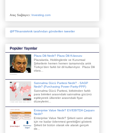
Araç Sağlayıcı:
Investing.com
@FTfinansteknik tarafından gönderilen tweetler
Popüler Yayınlar
Plaza Dili Nedir? Plaza Dili Kılavuzu
Plazalarda, Holdinglerde ve Kurumsal
Şirketlerin hemen hemen tamamında artık
Türkçe'den farklı bir dil kullanılıyor. Plaza Dili
olara...
Satınalma Gücü Paritesi Nedir? - SAGP
Nedir? (Purchasing Power Parity-PPP)
Satınalma Gücü Paritesi, birbirinden farklı
para birimleri arasındaki satınalma gücünü
eşitleyerek ülkereler arasındaki fiyat
düzeylerini...
Enterprise Value Nedir? EV/EBITDA Çarpanı
Nedir?
Enterprise Value Nedir? Şirketi satın almak
için ne kadar ödenmesi gerektiğini gösterir.
Şirketi bir bütün olarak ele alarak gerçek
de...