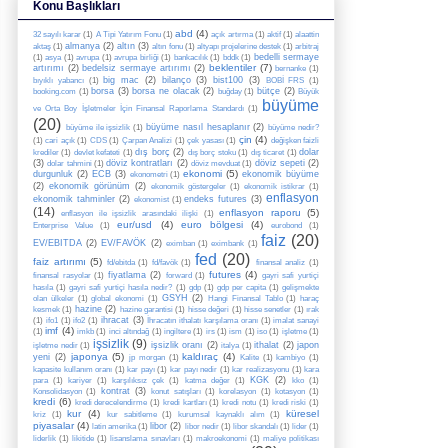
Konu Başlıkları
abd
(4)
32 sayılı karar
(1)
A Tipi Yatırım Fonu
(1)
açık artırma
(1)
aktif
(1)
alaattin
almanya
(2)
altın
(3)
aktaş
(1)
altın fonu
(1)
altyapı projelerine destek
(1)
arbitraj
bedelli sermaye
(1)
asya
(1)
avrupa
(1)
avrupa birliği
(1)
bankacılık
(1)
bddk
(1)
beklentiler
(7)
artırımı
(2)
bedelsiz sermaye artırımı
(2)
bernanke
(1)
big mac
(2)
bilanço
(3)
bist100
(3)
bıyıklı yabancı
(1)
BOBİ FRS
(1)
borsa
(3)
borsa ne olacak
(2)
bütçe
(2)
booking.com
(1)
buğday
(1)
Büyük
büyüme
ve Orta Boy İşletmeler İçin Finansal Raporlama Standardı
(1)
(20)
büyüme nasıl hesaplanır
(2)
büyüme ile işsizlik
(1)
büyüme nedir?
çin
(4)
(1)
cari açık
(1)
CDS
(1)
Çarpan Analizi
(1)
çek yasası
(1)
değişken faizli
dış borç
(2)
dolar
krediler
(1)
devlet kefateti
(1)
dış borç stoku
(1)
dış ticaret
(1)
(3)
döviz kontratları
(2)
döviz sepeti
(2)
dolar tahmini
(1)
döviz mevduat
(1)
ekonomi
(5)
durgunluk
(2)
ECB
(3)
ekonomik büyüme
ekonometri
(1)
(2)
ekonomik görünüm
(2)
ekonomik göstergeler
(1)
ekonomik istikrar
(1)
enflasyon
ekonomik tahminler
(2)
endeks futures
(3)
ekonomist
(1)
(14)
enflasyon raporu
(5)
enflasyon ile işsizlik arasındaki ilişki
(1)
eur/usd
(4)
euro bölgesi
(4)
Enterprise Value
(1)
eurobond
(1)
faiz
(20)
EV/EBITDA
(2)
EV/FAVÖK
(2)
eximban
(1)
eximbank
(1)
fed
(20)
faiz artırımı
(5)
fd/ebitda
(1)
fd/favök
(1)
finansal analiz
(1)
futures
(4)
fiyatlama
(2)
finansal rasyolar
(1)
forward
(1)
gayri safi yurtiçi
hasıla
(1)
gayri safi yurtiçi hasıla nedir?
(1)
gdp
(1)
gdp per capita
(1)
gelişmekte
GSYH
(2)
olan ülkeler
(1)
global ekonomi
(1)
Hangi Finansal Tablo
(1)
haraç
hazine
(2)
kesmek
(1)
hazine garantisi
(1)
hisse değeri
(1)
hisse senetler
(1)
ırak
ihracat
(3)
(1)
ifo1
(1)
ifo2
(1)
İhracatın ithalatı karşılama oranı
(1)
imalat sanayi
imf
(4)
(1)
imkb
(1)
inci altındağ
(1)
ingiltere
(1)
irs
(1)
ism
(1)
iso
(1)
işletme
(1)
işsizlik
(9)
işsizlik oranı
(2)
ithalat
(2)
japon
işletme nedir
(1)
italya
(1)
japonya
(5)
kaldıraç
(4)
yeni
(2)
jp morgan
(1)
Kalite
(1)
kambiyo
(1)
kapasite kullanım oranı
(1)
kar payı
(1)
kar payı nedir
(1)
kar realizasyonu
(1)
kara
KGK
(2)
para
(1)
kariyer
(1)
karşılıksız çek
(1)
katma değer
(1)
kko
(1)
kontrat
(3)
Konsolidasyon
(1)
konut satışları
(1)
korelasyon
(1)
kotasyon
(1)
kredi
(6)
kredi derecelendirme
(1)
kredi kartları
(1)
kredi notu
(1)
kredi riski
(1)
kur
(4)
küresel
kriz
(1)
kur sabitleme
(1)
kurumsal kaynaklı alım
(1)
piyasalar
(4)
libor
(2)
latin amerika
(1)
libor nedir
(1)
libor skandalı
(1)
lider
(1)
liderlik
(1)
likitide
(1)
lisanslama sınavları
(1)
makroekonomi
(1)
maliye politikası