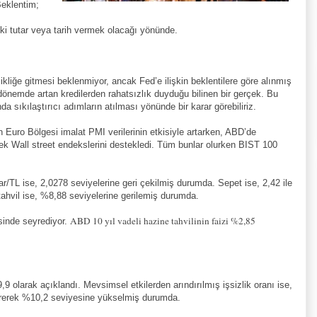
eklentim;
ki tutar veya tarih vermek olacağı yönünde.
iğe gitmesi beklenmiyor, ancak Fed’e ilişkin beklentilere göre alınmış
nemde artan kredilerden rahatsızlık duyduğu bilinen bir gerçek. Bu
da sıkılaştırıcı adımların atılması yönünde bir karar görebiliriz.
n Euro Bölgesi imalat PMI verilerinin etkisiyle artarken, ABD’de
rek Wall street endekslerini destekledi. Tüm bunlar olurken BIST 100
ar/TL ise, 2,0278 seviyelerine geri çekilmiş durumda.
Sepet ise, 2,42 ile
tahvil ise, %8,88 seviyelerine gerilemiş durumda.
ABD 10 yıl vadeli hazine tahvilinin faizi %2,85
esinde seyrediyor.
9,9 olarak açıklandı. Mevsimsel etkilerden arındırılmış işsizlik oranı ise,
ürerek %10,2 seviyesine yükselmiş durumda.