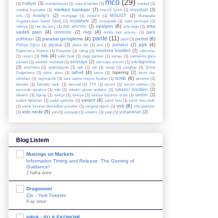
mco
(29)
maliyet
(3)
(1)
manüpilasyon
(1)
masraf tarifesi
(1)
menkul
(1)
merkez bankası
(7)
mevduat
(3)
menkul kıymetler
(1)
merrill lynch
(1)
moody's
(2)
MSUGT
(2)
mfo
(1)
mortgage
(1)
motorin
(1)
Muhasebe
müdahele
(2)
Uygulamaları Genel Tebliğ
(1)
müzayede
(1)
nakit sermaye
(1)
opsiyon
(6)
orta
not artırımı
(3)
nakliye
(1)
net dış borç
(1)
orta doğu
(1)
vadeli plan
(4)
ovp
(4)
otomotiv
(2)
para
örtülü faiz artırımı
(1)
parite
(11)
parasal genişleme
(4)
petrol
(6)
politikası
(3)
pasif
(1)
ppk
(4)
piyasa
(3)
portekiz
(2)
Phillips Eğrisi
(1)
plaza dili
(1)
pmi
(1)
reeskont kredileri
(2)
Raporlama Sistemi
(1)
Rasyolar
(1)
rating
(1)
reformlar
risk
(4)
(1)
rezerv
(1)
sabit fiyat
(1)
sagp paritesi
(1)
sanayi
(1)
satınalma gücü
sermaye
(2)
sıkılaştırma
paritesi
(1)
sentetik mevduat
(1)
sermaye artırımı
(1)
(3)
sınırlama
(1)
spekülasyon
(1)
spk
(1)
spl
(1)
swap
(1)
şanghay
(1)
Şirket
tahvil
(4)
tapering
(2)
Değerleme
(1)
tahivl alımı
(1)
tanım
(1)
tarım dışı
tcmb
(6)
istihdam
(1)
taşımacılık
(1)
taze sebze-meyve fiyatları
(1)
temenni
(1)
temettü
(1)
Temettü nedir
(1)
teminat
(1)
TTK
(1)
turizm
(1)
turizm sektörü
(1)
tüketici kredileri
(2)
turizmde daralma
(1)
tüfe
(1)
tüketici güven endeksi
(1)
üretim
(3)
tüketim
(1)
tüpraş
(1)
türkçe
(1)
türkiye
(1)
türkiye büyüme oranı
(1)
varant
(4)
üretim faktörleri
(1)
vadeli işlemler
(1)
varlık fonu
(1)
varlık fonu nedir
vob
(6)
(1)
varlık fonunan devredilen şirketler
(1)
vergisel teşvik
(1)
vob işlemleri
vob nedir
(5)
yunanistan
(2)
(1)
yen
(1)
yenzede
(1)
yönetim
(1)
yuan
(1)
Blog Listem
Musings on Markets
Information Timing and Release: The Gaming of
Guidance!
1 hafta önce
Dragonomi
Çin - Yerli Tüketim
9 ay önce
HAVA - SU & EKONOMİ