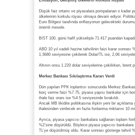
Enflasyon; Gelişmiş Ülkelerin Korkulu Rüyası
Düşük faiz ortamı ve piyasalara pompalanan o kadar 
ülkelerinin korkulu rüyası olmaya devam ediyor. Politi
Euro Bölgesi tarafında enflasyonun gelecekteki durumu
önemli mesele.
BIST 100, günü hafif yükselişle 71.417 puandan kapadı
ABD 10 yıl vadeli hazine tahvilinin faizi karar sonrası 
1,3680 seviyesine çekilerek Dolar/TL ise, 2,06 seviye
Altının onsu 1.220 dolar seviyelerine çekilirken, brent
Merkez Bankası Sıkılaştırma Kararı Verdi
Dün yapılan PPK toplantısı sonucunda Merkez Bankası (M
borç verme faizi %7.75, piyasa yapısı bankalar için bo
ihale faiz oranı ise %4.5 seviyesinde bırakıldı.
Ancak MB likidite politikasına ilişkin yeni bir açıklama
ihalesinden verilecek en fazla fonlanma miktarını 10 m
Ayrıca, piyasa yapıcısı bankalara sağlanan toplam fon
%2’sine düşürüldü. Böylece piyasa yapıcısı bankalara
TL’ye düşürülmüş oldu. Karar sonrası gösterge tahvil %