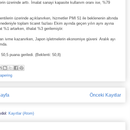
rin üzerinde arttı. İmalat sanayi kapasite kullanım oranı ise, %79
entilerin üzerinde açıklanırken, hizmetler PMI 51 ile beklenenin altında
nedeniyle toplam ticaret fazlası Ekim ayında geçen yılın aynı ayına
t %1 artarken, ithalat %3 gerilemiştir.
ları ivme kazanırken, Japon işletmelerin ekonomiye güveni Aralık ayı
umda.
50,5 puana geriledi. (Beklenti: 50,8)
tapering
ayfa
Önceki Kayıtlar
ydol:
Kayıtlar (Atom)