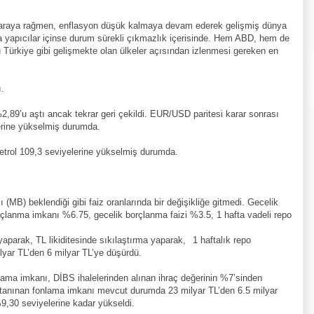
paraya rağmen, enflasyon düşük kalmaya devam ederek gelişmiş dünya
ka yapıcılar içinse durum sürekli çıkmazlık içerisinde. Hem ABD, hem de
 Türkiye gibi gelişmekte olan ülkeler açısından izlenmesi gereken en
.
%2,89’u aştı ancak tekrar geri çekildi. EUR/USD paritesi karar sonrası
lerine yükselmiş durumda.
 petrol 109,3 seviyelerine yükselmiş durumda.
B) beklendiği gibi faiz oranlarında bir değişikliğe gitmedi. Gecelik
rçlanma imkanı %6.75, gecelik borçlanma faizi %3.5, 1 hafta vadeli repo
 yaparak, TL likiditesinde sıkılaştırma yaparak,
1 haftalık repo
ilyar TL’den 6 milyar TL’ye düşürdü.
lama imkanı, DİBS ihalelerinden alınan ihraç değerinin %7’sinden
 tanınan fonlama imkanı mevcut durumda 23 milyar TL’den 6.5 milyar
9,30 seviyelerine kadar yükseldi.