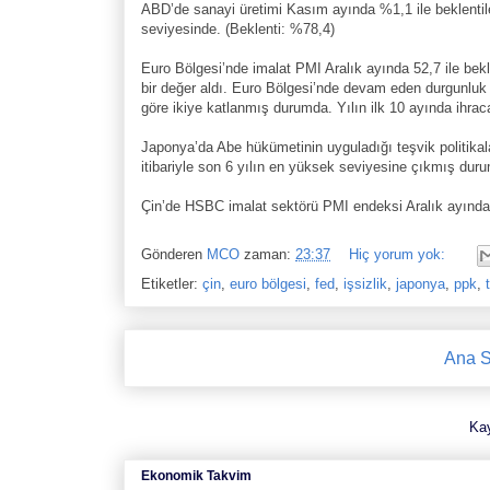
ABD’de sanayi üretimi Kasım ayında %1,1 ile beklentile
seviyesinde. (Beklenti: %78,4)
Euro Bölgesi’nde imalat PMI Aralık ayında 52,7 ile bekl
bir değer aldı. Euro Bölgesi’nde devam eden durgunluk 
göre ikiye katlanmış durumda. Yılın ilk 10 ayında ihraca
Japonya’da Abe hükümetinin uyguladığı teşvik politika
itibariyle son 6 yılın en yüksek seviyesine çıkmış dur
Çin’de HSBC imalat sektörü PMI endeksi Aralık ayında 
Gönderen
MCO
zaman:
23:37
Hiç yorum yok:
Etiketler:
çin
,
euro bölgesi
,
fed
,
işsizlik
,
japonya
,
ppk
,
Ana S
Ka
Ekonomik Takvim