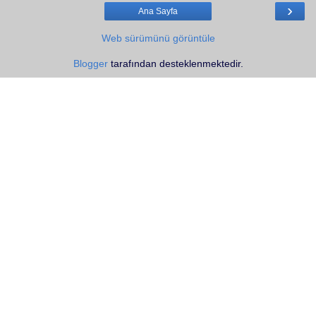
›
Ana Sayfa
Web sürümünü görüntüle
Blogger
tarafından desteklenmektedir.