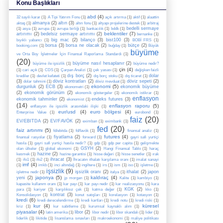
Konu Başlıkları
abd
(4)
32 sayılı karar
(1)
A Tipi Yatırım Fonu
(1)
açık artırma
(1)
aktif
(1)
alaattin
almanya
(2)
altın
(3)
aktaş
(1)
altın fonu
(1)
altyapı projelerine destek
(1)
arbitraj
bedelli sermaye
(1)
asya
(1)
avrupa
(1)
avrupa birliği
(1)
bankacılık
(1)
bddk
(1)
beklentiler
(7)
artırımı
(2)
bedelsiz sermaye artırımı
(2)
bernanke
(1)
big mac
(2)
bilanço
(3)
bist100
(3)
bıyıklı yabancı
(1)
BOBİ FRS
(1)
borsa
(3)
borsa ne olacak
(2)
bütçe
(2)
booking.com
(1)
buğday
(1)
Büyük
büyüme
ve Orta Boy İşletmeler İçin Finansal Raporlama Standardı
(1)
(20)
büyüme nasıl hesaplanır
(2)
büyüme ile işsizlik
(1)
büyüme nedir?
çin
(4)
(1)
cari açık
(1)
CDS
(1)
Çarpan Analizi
(1)
çek yasası
(1)
değişken faizli
dış borç
(2)
dolar
krediler
(1)
devlet kefateti
(1)
dış borç stoku
(1)
dış ticaret
(1)
(3)
döviz kontratları
(2)
döviz sepeti
(2)
dolar tahmini
(1)
döviz mevduat
(1)
ekonomi
(5)
durgunluk
(2)
ECB
(3)
ekonomik büyüme
ekonometri
(1)
(2)
ekonomik görünüm
(2)
ekonomik göstergeler
(1)
ekonomik istikrar
(1)
enflasyon
ekonomik tahminler
(2)
endeks futures
(3)
ekonomist
(1)
(14)
enflasyon raporu
(5)
enflasyon ile işsizlik arasındaki ilişki
(1)
eur/usd
(4)
euro bölgesi
(4)
Enterprise Value
(1)
eurobond
(1)
faiz
(20)
EV/EBITDA
(2)
EV/FAVÖK
(2)
eximban
(1)
eximbank
(1)
fed
(20)
faiz artırımı
(5)
fd/ebitda
(1)
fd/favök
(1)
finansal analiz
(1)
futures
(4)
fiyatlama
(2)
finansal rasyolar
(1)
forward
(1)
gayri safi yurtiçi
hasıla
(1)
gayri safi yurtiçi hasıla nedir?
(1)
gdp
(1)
gdp per capita
(1)
gelişmekte
GSYH
(2)
olan ülkeler
(1)
global ekonomi
(1)
Hangi Finansal Tablo
(1)
haraç
hazine
(2)
kesmek
(1)
hazine garantisi
(1)
hisse değeri
(1)
hisse senetler
(1)
ırak
ihracat
(3)
(1)
ifo1
(1)
ifo2
(1)
İhracatın ithalatı karşılama oranı
(1)
imalat sanayi
imf
(4)
(1)
imkb
(1)
inci altındağ
(1)
ingiltere
(1)
irs
(1)
ism
(1)
iso
(1)
işletme
(1)
işsizlik
(9)
işsizlik oranı
(2)
ithalat
(2)
japon
işletme nedir
(1)
italya
(1)
japonya
(5)
kaldıraç
(4)
yeni
(2)
jp morgan
(1)
Kalite
(1)
kambiyo
(1)
kapasite kullanım oranı
(1)
kar payı
(1)
kar payı nedir
(1)
kar realizasyonu
(1)
kara
KGK
(2)
para
(1)
kariyer
(1)
karşılıksız çek
(1)
katma değer
(1)
kko
(1)
kontrat
(3)
Konsolidasyon
(1)
konut satışları
(1)
korelasyon
(1)
kotasyon
(1)
kredi
(6)
kredi derecelendirme
(1)
kredi kartları
(1)
kredi notu
(1)
kredi riski
(1)
kur
(4)
küresel
kriz
(1)
kur sabitleme
(1)
kurumsal kaynaklı alım
(1)
piyasalar
(4)
libor
(2)
latin amerika
(1)
libor nedir
(1)
libor skandalı
(1)
lider
(1)
liderlik
(1)
likitide
(1)
lisanslama sınavları
(1)
makroekonomi
(1)
maliye politikası