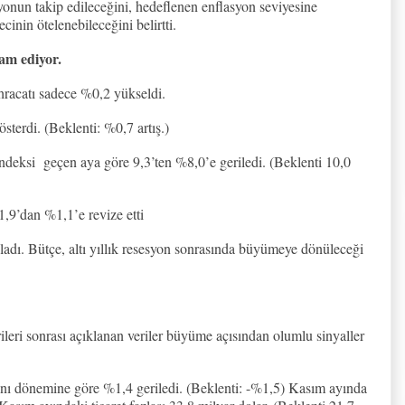
yonun takip edileceğini, hedeflenen enflasyon seviyesine
ecinin ötelenebileceğini belirtti.
am ediyor.
hracatı sadece %0,2 yükseldi.
terdi. (Beklenti: %0,7 artış.)
endeksi
geçen aya göre 9,3’ten %8,0’e geriledi. (Beklenti 10,0
,9’dan %1,1’e revize etti
ladı. Bütçe, altı yıllık resesyon sonrasında büyümeye dönüleceği
eri sonrası açıklanan veriler büyüme açısından olumlu sinyaller
aynı dönemine göre %1,4 geriledi. (Beklenti: -%1,5) Kasım ayında