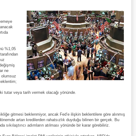
klemeye
lanacak
rtıda
ünü %1,05
tarafından
suz
değişmiş
ar ne
ya olumsuz
eklentim;
ki tutar veya tarih vermek olacağı yönünde.
iğe gitmesi beklenmiyor, ancak Fed’e ilişkin beklentilere göre alınmış
nemde artan kredilerden rahatsızlık duyduğu bilinen bir gerçek. Bu
da sıkılaştırıcı adımların atılması yönünde bir karar görebiliriz.