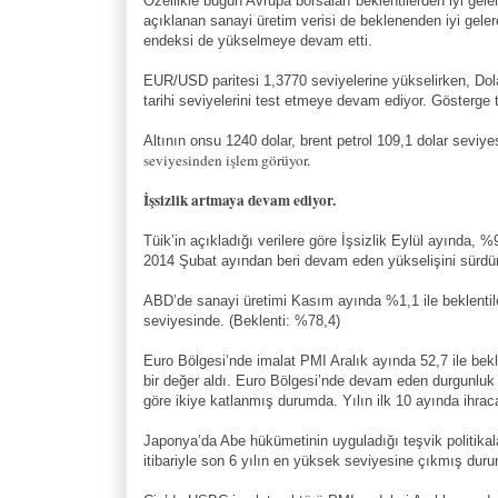
Özellikle bugün Avrupa borsaları beklentilerden iyi gele
açıklanan sanayi üretim verisi de beklenenden iyi gele
endeksi de yükselmeye devam etti.
EUR/USD paritesi 1,3770 seviyelerine yükselirken, Dol
tarihi seviyelerini test etmeye devam ediyor. Gösterge 
Altının onsu 1240 dolar, brent petrol 109,1 dolar seviy
seviyesinden işlem görüyor.
İşsizlik artmaya devam ediyor.
Tüik’in açıkladığı verilere göre İşsizlik Eylül ayında, %
2014 Şubat ayından beri devam eden yükselişini sürd
ABD’de sanayi üretimi Kasım ayında %1,1 ile beklentile
seviyesinde. (Beklenti: %78,4)
Euro Bölgesi’nde imalat PMI Aralık ayında 52,7 ile bekl
bir değer aldı. Euro Bölgesi’nde devam eden durgunluk 
göre ikiye katlanmış durumda. Yılın ilk 10 ayında ihraca
Japonya’da Abe hükümetinin uyguladığı teşvik politika
itibariyle son 6 yılın en yüksek seviyesine çıkmış dur