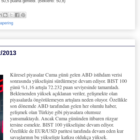
50,5 puana geriledi. (Beklenti: 50,8)
tapering
2/2013
Küresel piyasalar Cuma günü gelen ABD istihdam verisi
sonrasında yükselişini sürdürmeye devam ediyor. BIST 100
günü %1,16 artışla 72.232 puan seviyesinde tamamladı.
Beklenenden yüksek açıklanan veriler, gelişmekte olan
piyasalarda öngörülemeyen artışlara neden oluyor. Özellikle
son dönemde ABD tarafından gelen her olumlu haber,
gelişmek olan Türkiye gibi piyasalara olumsuz
yansımaktaydı. Ancak Cuma gününden itibaren rüzgar
tersine esmekte. BIST 100 yükselişine devam ediyor.
Özellikle de EUR/USD paritesi tarafında devam eden kur
savaşlarının bu yükselişte katkısı oldukça yüksek.