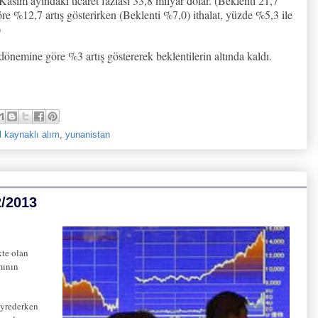
 Kasım ayındaki ticaret fazlası 33,8 milyar dolar. (Beklenti 21,7
re %12,7 artış gösterirken (Beklenti %7,0) ithalat, yüzde %5,3 ile
)
dönemine göre %3 artış göstererek beklentilerin altında kaldı.
 kaynaklı alım
,
yunanistan
2/2013
kte olan
mının
eyrederken