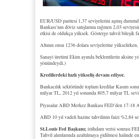
EUR/USD paritesi 1,37 seviyelerini aşmış durumda.
Bankası’nın döviz satışlarına rağmen 2,03 seviye
etkisi de oldukça yüksek. Gösterge tahvil bileşik 
Altının onsu 1236 dolara seviyelerine yükselirken,
Sanayi üretimi Ekim ayında beklentilerin aksine yıl
yönündeydi.)
Kredilerdeki hızlı yükseliş devam ediyor.
Bankacılık sektöründe toplam kredilar Kasım sonu 
milyar TL, 2012 yıl sonunda 805,7 milyar TL sevi
Piyasalar ABD Merkez Bankası FED’den 17-18 Aral
ABD 10 yıl vadeli hazine tahvilinin faizi %2,84 se
St.Louis Fed Başkanı;
istihdam verisi sonrası FED’
Tahvil alımlarında azaltılmaya gidilmesi halinde enf