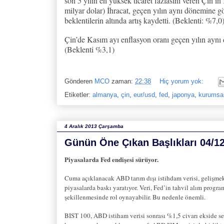
son 5 yılın en yüksek ticaret fazlasını veren Çin’in
milyar dolar) İhracat, geçen yılın aynı dönemine gö
beklentilerin altında artış kaydetti. (Beklenti: %7,0
Çin’de Kasım ayı enflasyon oranı geçen yılın aynı 
(Beklenti %3,1)
Gönderen
MCO
zaman:
22:38
Hiç yorum yok:
Etiketler:
almanya
,
çin
,
eur/usd
,
fed
,
japonya
,
kurumsal
4 Aralık 2013 Çarşamba
Günün Öne Çıkan Başlıkları 04/1
Piyasalarda Fed endişesi sürüyor.
Cuma açıklanacak ABD tarım dışı istihdam verisi, gelişme
piyasalarda baskı yaratıyor. Veri, Fed’in tahvil alım progra
şekillenmesinde rol oynayabilir. Bu nedenle önemli.
BIST 100, ABD istiham verisi sonrası %1,5 civarı ekside s