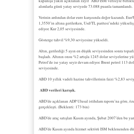
kapanışa yakın açıklanan zayıf
ABD ISM verisiyle birlikt
alımlarla günü yatay seviyede 73.088 puanla tamamlandı.
Verinin ardından dolar euro karşısında değer kazandı. Eur/
1,3550’in altına gerilerken, Usd/TL paritesi’ndeki yükseli
ediyor. Kur 2,05 seviyesinde.
Gösterge tahvil %9,30 seviyesine yükseldi.
Altın, gerilediği 5 ayın en düşük seviyesinden sonra topa
başladı. Altının onsu %2 artışla 1245 dolar seviyelerine yü
Petrol’de ise yatay seyir devam ediyor. Brent petrol 113 dol
seviyesinde.
ABD 10 yıllık vadeli hazine tahvillerinin faizi %2,83 sevi
ABD verileri karışık.
ABD’de açıklanan ADP Ulusal istihdam raporu’na göre, özel
gerçekleşti. (Beklenti: 173 bin)
ABD’de araç satışları Kasım ayında, Şubat 2007’den bu yana
ABD’de Kasım ayında hizmet sektörü ISM beklenenden düşü