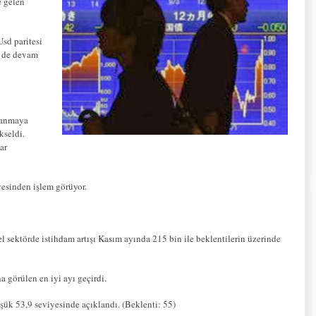
e gelen
Usd paritesi
ş de devam
rlanmaya
kseldi.
ar
yesinden işlem görüyor.
 sektörde istihdam artışı Kasım ayında 215 bin ile beklentilerin üzerinde
 görülen en iyi ayı geçirdi.
k 53,9 seviyesinde açıklandı. (Beklenti: 55)