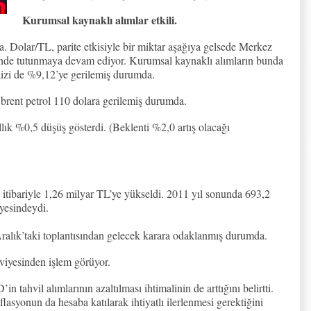
Kurumsal kaynaklı alımlar etkili.
 Dolar/TL, parite etkisiyle bir miktar aşağıya gelsede Merkez
sinde tutunmaya devam ediyor. Kurumsal kaynaklı alımların bunda
faizi de %9,12’ye gerilemiş durumda.
 brent petrol 110 dolara gerilemiş durumda.
lık %0,5 düşüş gösterdi. (Beklenti %2,0 artış olacağı
itibariyle 1,26 milyar TL’ye yükseldi. 2011 yıl sonunda 693,2
yesindeydi.
ık’taki toplantısından gelecek karara odaklanmış durumda.
viyesinden işlem görüyor.
in tahvil alımlarının azaltılması ihtimalinin de arttığını belirtti.
lasyonun da hesaba katılarak ihtiyatlı ilerlenmesi gerektiğini