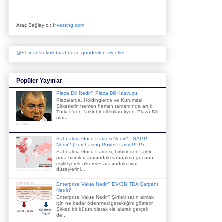
Araç Sağlayıcı:
Investing.com
@FTfinansteknik tarafından gönderilen tweetler
Popüler Yayınlar
Plaza Dili Nedir? Plaza Dili Kılavuzu
Plazalarda, Holdinglerde ve Kurumsal
Şirketlerin hemen hemen tamamında artık
Türkçe'den farklı bir dil kullanılıyor. Plaza Dili
olara...
Satınalma Gücü Paritesi Nedir? - SAGP
Nedir? (Purchasing Power Parity-PPP)
Satınalma Gücü Paritesi, birbirinden farklı
para birimleri arasındaki satınalma gücünü
eşitleyerek ülkereler arasındaki fiyat
düzeylerini...
Enterprise Value Nedir? EV/EBITDA Çarpanı
Nedir?
Enterprise Value Nedir? Şirketi satın almak
için ne kadar ödenmesi gerektiğini gösterir.
Şirketi bir bütün olarak ele alarak gerçek
de...