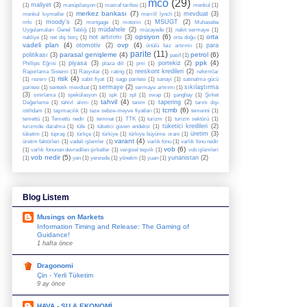
mco
(29)
maliyet
(3)
(1)
manüpilasyon
(1)
masraf tarifesi
(1)
menkul
(1)
merkez bankası
(7)
mevduat
(3)
menkul kıymetler
(1)
merrill lynch
(1)
moody's
(2)
MSUGT
(2)
mfo
(1)
mortgage
(1)
motorin
(1)
Muhasebe
müdahele
(2)
Uygulamaları Genel Tebliğ
(1)
müzayede
(1)
nakit sermaye
(1)
opsiyon
(6)
orta
not artırımı
(3)
nakliye
(1)
net dış borç
(1)
orta doğu
(1)
vadeli plan
(4)
ovp
(4)
otomotiv
(2)
para
örtülü faiz artırımı
(1)
parite
(11)
parasal genişleme
(4)
petrol
(6)
politikası
(3)
pasif
(1)
ppk
(4)
piyasa
(3)
portekiz
(2)
Phillips Eğrisi
(1)
plaza dili
(1)
pmi
(1)
reeskont kredileri
(2)
Raporlama Sistemi
(1)
Rasyolar
(1)
rating
(1)
reformlar
risk
(4)
(1)
rezerv
(1)
sabit fiyat
(1)
sagp paritesi
(1)
sanayi
(1)
satınalma gücü
sermaye
(2)
sıkılaştırma
paritesi
(1)
sentetik mevduat
(1)
sermaye artırımı
(1)
(3)
sınırlama
(1)
spekülasyon
(1)
spk
(1)
spl
(1)
swap
(1)
şanghay
(1)
Şirket
tahvil
(4)
tapering
(2)
Değerleme
(1)
tahivl alımı
(1)
tanım
(1)
tarım dışı
tcmb
(6)
istihdam
(1)
taşımacılık
(1)
taze sebze-meyve fiyatları
(1)
temenni
(1)
temettü
(1)
Temettü nedir
(1)
teminat
(1)
TTK
(1)
turizm
(1)
turizm sektörü
(1)
tüketici kredileri
(2)
turizmde daralma
(1)
tüfe
(1)
tüketici güven endeksi
(1)
üretim
(3)
tüketim
(1)
tüpraş
(1)
türkçe
(1)
türkiye
(1)
türkiye büyüme oranı
(1)
varant
(4)
üretim faktörleri
(1)
vadeli işlemler
(1)
varlık fonu
(1)
varlık fonu nedir
vob
(6)
(1)
varlık fonunan devredilen şirketler
(1)
vergisel teşvik
(1)
vob işlemleri
vob nedir
(5)
yunanistan
(2)
(1)
yen
(1)
yenzede
(1)
yönetim
(1)
yuan
(1)
Blog Listem
Musings on Markets
Information Timing and Release: The Gaming of
Guidance!
1 hafta önce
Dragonomi
Çin - Yerli Tüketim
9 ay önce
HAVA - SU & EKONOMİ