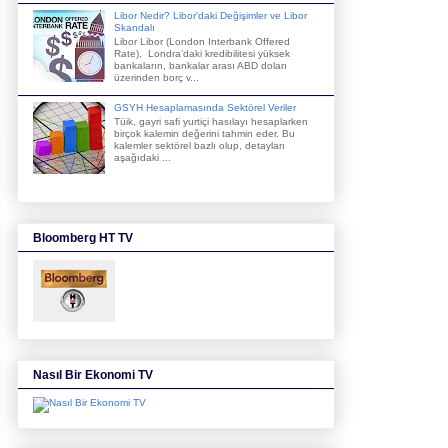
Libor Nedir? Libor'daki Değişimler ve Libor
Skandalı
Libor Libor (London Interbank Offered
Rate), Londra’daki kredibilitesi yüksek
bankaların, bankalar arası ABD doları
üzerinden borç v...
GSYH Hesaplamasında Sektörel Veriler
Tüik, gayri safi yurtiçi hasılayı hesaplarken
birçok kalemin değerini tahmin eder. Bu
kalemler sektörel bazlı olup, detayları
aşağıdaki ...
Bloomberg HT TV
Nasıl Bir Ekonomi TV