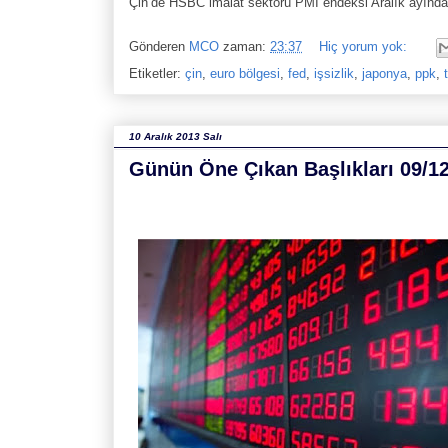
Çin’de HSBC imalat sektörü PMI endeksi Aralık ayında 
Gönderen
MCO
zaman:
23:37
Hiç yorum yok:
Etiketler:
çin
,
euro bölgesi
,
fed
,
işsizlik
,
japonya
,
ppk
,
10 Aralık 2013 Salı
Günün Öne Çıkan Başlıkları 09/1