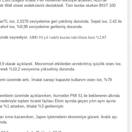
n Euro Bölgesi imalat PMI verilerinin etkisiyle artarken, ABD’de
rek Wall street endekslerini destekledi. Tüm bunlar olurken BIST 100
ar/TL ise, 2,0278 seviyelerine geri çekilmiş durumda.
Sepet ise, 2,42 ile
tahvil ise, %8,88 seviyelerine gerilemiş durumda.
ABD 10 yıl vadeli hazine tahvilinin faizi %2,85
esinde seyrediyor.
9,9 olarak açıklandı. Mevsimsel etkilerden arındırılmış işsizlik oranı ise,
ürerek %10,2 seviyesine yükselmiş durumda.
rin üzerinde arttı. İmalat sanayi kapasite kullanım oranı ise, %79
entilerin üzerinde açıklanırken, hizmetler PMI 51 ile beklenenin altında
nedeniyle toplam ticaret fazlası Ekim ayında geçen yılın aynı ayına
t %1 artarken, ithalat %3 gerilemiştir.
ları ivme kazanırken, Japon işletmelerin ekonomiye güveni Aralık ayı
umda.