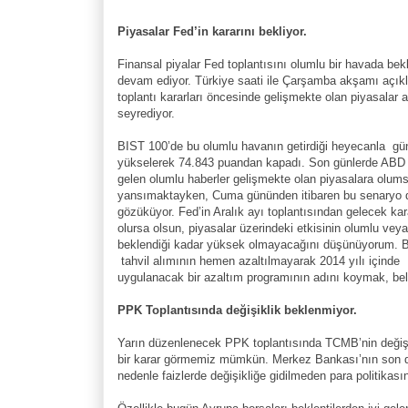
Piyasalar Fed’in kararını bekliyor.
Finansal piyalar Fed toplantısını olumlu bir havada be
devam ediyor. Türkiye saati ile Çarşamba akşamı açık
toplantı kararları öncesinde gelişmekte olan piyasalar a
seyrediyor.
BIST 100’de bu olumlu havanın getirdiği heyecanla g
yükselerek 74.843 puandan kapadı. Son günlerde ABD 
gelen olumlu haberler gelişmekte olan piyasalara olum
yansımaktayken, Cuma gününden itibaren bu senaryo 
gözüküyor. Fed’in Aralık ayı toplantısından gelecek kar
olursa olsun, piyasalar üzerindeki etkisinin olumlu ve
beklendiği kadar yüksek olmayacağını düşünüyorum. B
tahvil alımının hemen azaltılmayarak 2014 yılı içinde
uygulanacak bir azaltım programının adını koymak, bel
PPK Toplantısında değişiklik beklenmiyor.
Yarın düzenlenecek PPK toplantısında TCMB’nin değişikl
bir karar görmemiz mümkün. Merkez Bankası’nın son dö
nedenle faizlerde değişikliğe gidilmeden para politikasın