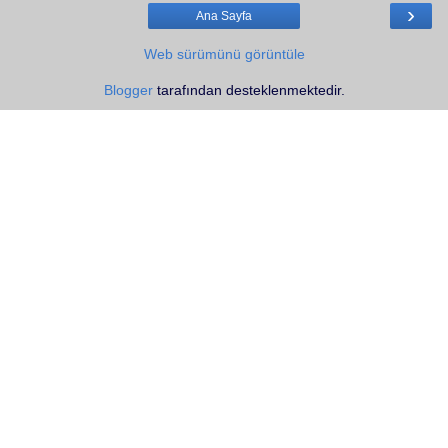
›
Ana Sayfa
Web sürümünü görüntüle
Blogger
tarafından desteklenmektedir.